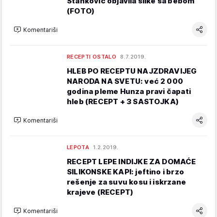
Stanković objavila slike sa bebom
(FOTO)
Komentariši
RECEPTI OSTALO
8.7.2019.
HLEB PO RECEPTU NAJZDRAVIJEG
NARODA NA SVETU: već 2 000
godina pleme Hunza pravi čapati
hleb (RECEPT + 3 SASTOJKA)
Komentariši
LEPOTA
1.2.2019.
RECEPT LEPE INDIJKE ZA DOMAĆE
SILIKONSKE KAPI: jeftino i brzo
rešenje za suvu kosu i iskrzane
krajeve (RECEPT)
Komentariši