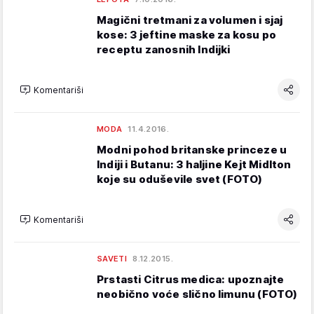
Magični tretmani za volumen i sjaj
kose: 3 jeftine maske za kosu po
receptu zanosnih Indijki
Komentariši
MODA
11.4.2016.
Modni pohod britanske princeze u
Indiji i Butanu: 3 haljine Kejt Midlton
koje su oduševile svet (FOTO)
Komentariši
SAVETI
8.12.2015.
Prstasti Citrus medica: upoznajte
neobično voće slično limunu (FOTO)