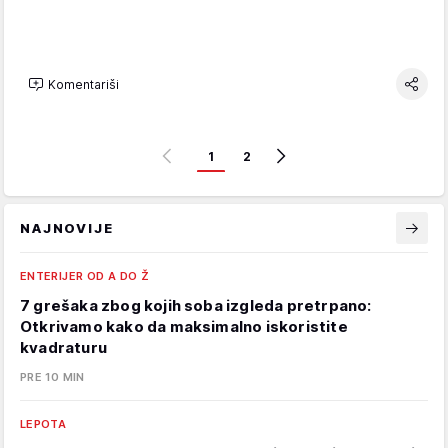
Komentariši
1
2
NAJNOVIJE
ENTERIJER OD A DO Ž
7 grešaka zbog kojih soba izgleda pretrpano:
Otkrivamo kako da maksimalno iskoristite
kvadraturu
PRE 10 MIN
LEPOTA