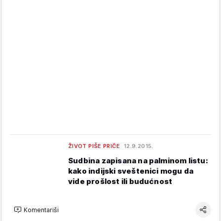
ŽIVOT PIŠE PRIČE
12.9.2015.
Sudbina zapisana na palminom listu:
kako indijski sveštenici mogu da
vide prošlost ili budućnost
Komentariši