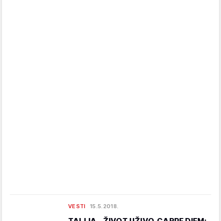
VESTI
15.5.2018.
TALIJA - ŽIVOT UŽIVO, CARPE DIEM: