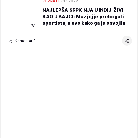
POZNATI
31.1.2022.
NAJLEPŠA SRPKINJA U INDIJI ŽIVI
KAO U BAJCI: Muž joj je prebogati
sportista, a evo kako ga je osvojila
Komentariši