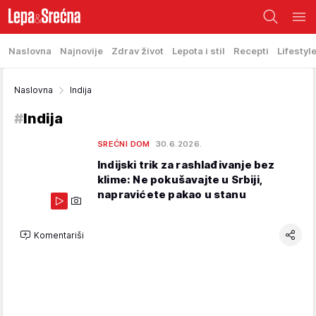
Naslovna
Najnovije
Zdrav život
Lepota i stil
Recepti
Lifestyl
Naslovna
Indija
#
Indija
SREĆNI DOM
30.6.2026.
Indijski trik za rashlađivanje bez
klime: Ne pokušavajte u Srbiji,
napravićete pakao u stanu
Komentariši