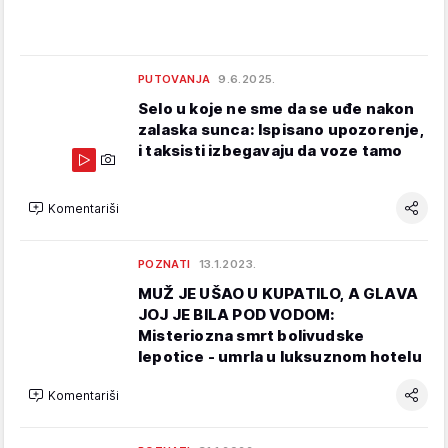
PUTOVANJA
9.6.2025.
Selo u koje ne sme da se uđe nakon
zalaska sunca: Ispisano upozorenje,
i taksisti izbegavaju da voze tamo
Komentariši
POZNATI
13.1.2023.
MUŽ JE UŠAO U KUPATILO, A GLAVA
JOJ JE BILA POD VODOM:
Misteriozna smrt bolivudske
lepotice - umrla u luksuznom hotelu
Komentariši