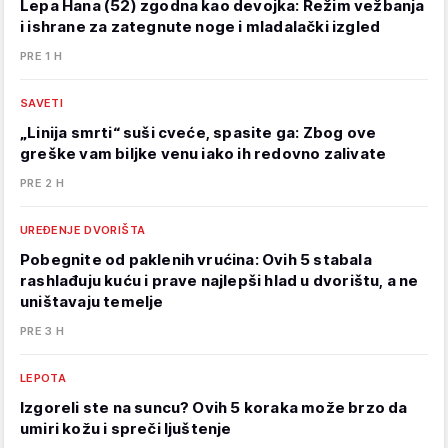
Lepa Hana (52) zgodna kao devojka: Režim vežbanja
i ishrane za zategnute noge i mladalački izgled
PRE 1 H
SAVETI
„Linija smrti“ suši cveće, spasite ga: Zbog ove
greške vam biljke venu iako ih redovno zalivate
PRE 2 H
UREĐENJE DVORIŠTA
Pobegnite od paklenih vrućina: Ovih 5 stabala
rashlađuju kuću i prave najlepši hlad u dvorištu, a ne
uništavaju temelje
PRE 3 H
LEPOTA
Izgoreli ste na suncu? Ovih 5 koraka može brzo da
umiri kožu i spreči ljuštenje