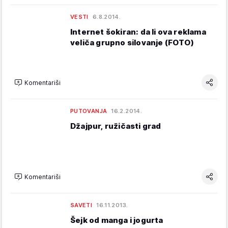
VESTI
6.8.2014.
Internet šokiran: da li ova reklama
veliča grupno silovanje (FOTO)
Komentariši
PUTOVANJA
16.2.2014.
Džajpur, ružičasti grad
Komentariši
SAVETI
16.11.2013.
Šejk od manga i jogurta