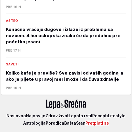
PRE 16 H
ASTRO
Konačno vraćaju dugove i izlaze iz problema sa
novcem: 4 horoskopska znaka če da predahnu pre
početka jeseni
PRE 17 H
SAVETI
Koliko kafe je previše? Sve zavisi od vaših godina, a
ako je pijete u pravoj meri može i da čuva zdravlje
PRE 19 H
Lepa
Naslovna
Najnovije
Zdrav život
Lepota i stil
Recepti
Lifestyle
i
Astrologija
Porodica
Bašta
Stan
Pretplati se
srećna