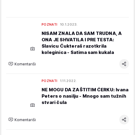
POZNATI
10.1.2023.
NISAM ZNALA DA SAM TRUDNA, A
ONA JE SHVATILA I PRE TESTA:
Slavicu Ćukteraš razotkrila
koleginica - Satima sam kukala
Komentariši
POZNATI
1.11.2022.
NE MOGU DA ZAŠTITIM ĆERKU: Ivana
Peters o nasilju - Mnogo sam tužnih
stvari čula
Komentariši