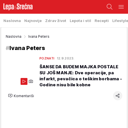
Naslovna
Najnovije
Zdrav život
Lepota i stil
Recepti
Lifestyl
Naslovna
Ivana Peters
#
Ivana Peters
POZNATI
12.9.2023.
ŠANSE DA BUDEM MAJKA POSTALE
SU JOŠ MANJE: Dve operacije, pa
infarkt, pevačica o teškim borbama -
Godine nisu bile kobne
Komentariši