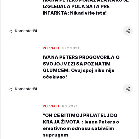
IZGLEDALA POLA SATA PRE
INFARKTA: Nikad više ista!
Komentariši
POZNATI
10.2.2021.
IVANA PETERS PROGOVORILA O
SVOJOJ VEZI SA POZNATIM
GLUMCEM: Ovaj spoj niko nije
očekivao!
Komentariši
POZNATI
6.2.2021.
"ON ĆE BITI MOJ PRIJATELJ DO
KRAJA ŽIVOTA": Ivana Peters o
emotivnom odnosu sa bivšim
suprugom