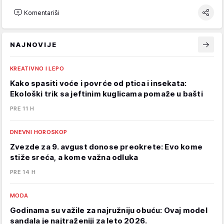
Komentariši
NAJNOVIJE
KREATIVNO I LEPO
Kako spasiti voće i povrće od ptica i insekata:
Ekološki trik sa jeftinim kuglicama pomaže u bašti
PRE 11 H
DNEVNI HOROSKOP
Zvezde za 9. avgust donose preokrete: Evo kome
stiže sreća, a kome važna odluka
PRE 14 H
MODA
Godinama su važile za najružniju obuću: Ovaj model
sandala je najtraženiji za leto 2026.