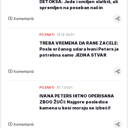
DETOKSA: Jede i omiljen slatkiš, ali
spremljen na poseban način
Komentariši
POZNATI
12.12.2021.
TREBA VREMENA DA RANE ZACELE:
Posle srčanog udara Ivani Peters je
potrebna samo JEDNA STVAR
Komentariši
POZNATI
31.7.2021.
IVANA PETERS HITNO OPERISANA
ZBOG ŽUČI: Najgore posledice
kamena u kesi moraju se izbeći!
Komentariši