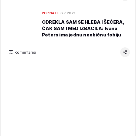
POZNATI
6.7.2021.
ODREKLA SAM SE HLEBA I ŠEĆERA,
ČAK SAM I MED IZBACILA: Ivana
Peters ima jednu neobičnu fobiju
Komentariši