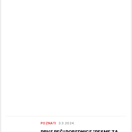
POZNATI
3.3.2024.
PRVE REČI POBEDNICE "PESME ZA