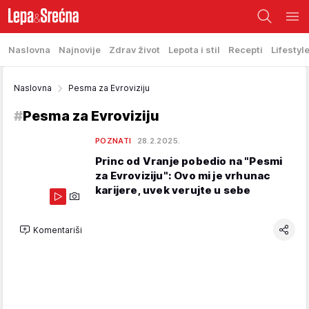
Naslovna
Najnovije
Zdrav život
Lepota i stil
Recepti
Lifestyl
Naslovna
Pesma za Evroviziju
#
Pesma za Evroviziju
POZNATI
28.2.2025.
Princ od Vranje pobedio na "Pesmi
za Evroviziju": Ovo mi je vrhunac
karijere, uvek verujte u sebe
Komentariši