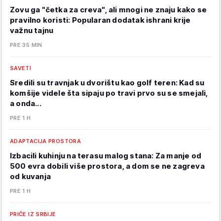
Zovu ga "četka za creva", ali mnogi ne znaju kako se
pravilno koristi: Popularan dodatak ishrani krije
važnu tajnu
PRE 35 MIN
SAVETI
Sredili su travnjak u dvorištu kao golf teren: Kad su
komšije videle šta sipaju po travi prvo su se smejali,
a onda...
PRE 1 H
ADAPTACIJA PROSTORA
Izbacili kuhinju na terasu malog stana: Za manje od
500 evra dobili više prostora, a dom se ne zagreva
od kuvanja
PRE 1 H
PRIČE IZ SRBIJE