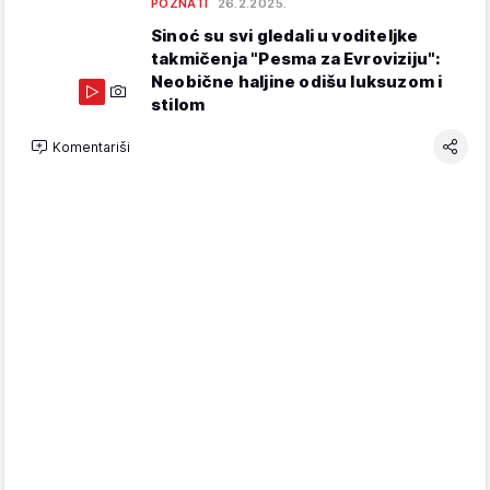
POZNATI
26.2.2025.
Sinoć su svi gledali u voditeljke
takmičenja "Pesma za Evroviziju":
Neobične haljine odišu luksuzom i
stilom
Komentariši