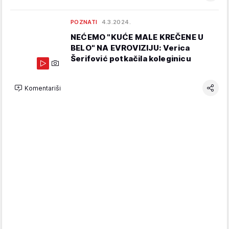
POZNATI
4.3.2024.
NEĆEMO "KUĆE MALE KREČENE U
BELO" NA EVROVIZIJU: Verica
Šerifović potkačila koleginicu
Komentariši