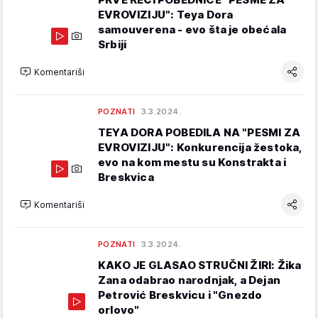
EVROVIZIJU": Teya Dora
samouverena - evo šta je obećala
Srbiji
Komentariši
POZNATI
3.3.2024.
TEYA DORA POBEDILA NA "PESMI ZA
EVROVIZIJU": Konkurencija žestoka,
evo na kom mestu su Konstrakta i
Breskvica
Komentariši
POZNATI
3.3.2024.
KAKO JE GLASAO STRUČNI ŽIRI: Žika
Zana odabrao narodnjak, a Dejan
Petrović Breskvicu i "Gnezdo
orlovo"