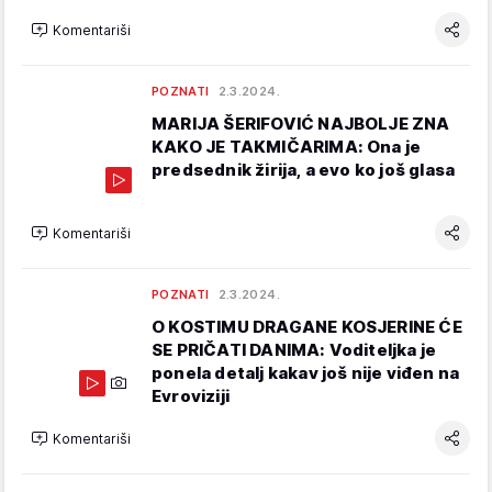
Komentariši
POZNATI
2.3.2024.
MARIJA ŠERIFOVIĆ NAJBOLJE ZNA
KAKO JE TAKMIČARIMA: Ona je
predsednik žirija, a evo ko još glasa
Komentariši
POZNATI
2.3.2024.
O KOSTIMU DRAGANE KOSJERINE ĆE
SE PRIČATI DANIMA: Voditeljka je
ponela detalj kakav još nije viđen na
Evroviziji
Komentariši