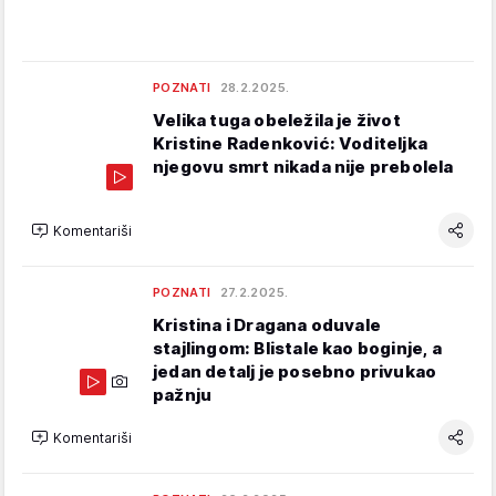
POZNATI
28.2.2025.
Velika tuga obeležila je život
Kristine Radenković: Voditeljka
njegovu smrt nikada nije prebolela
Komentariši
POZNATI
27.2.2025.
Kristina i Dragana oduvale
stajlingom: Blistale kao boginje, a
jedan detalj je posebno privukao
pažnju
Komentariši