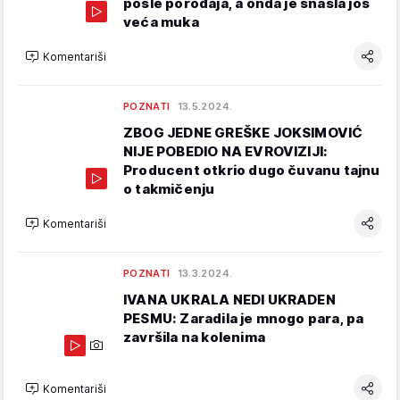
posle porođaja, a onda je snašla još
veća muka
Komentariši
POZNATI
13.5.2024.
ZBOG JEDNE GREŠKE JOKSIMOVIĆ
NIJE POBEDIO NA EVROVIZIJI:
Producent otkrio dugo čuvanu tajnu
o takmičenju
Komentariši
POZNATI
13.3.2024.
IVANA UKRALA NEDI UKRADEN
PESMU: Zaradila je mnogo para, pa
završila na kolenima
Komentariši