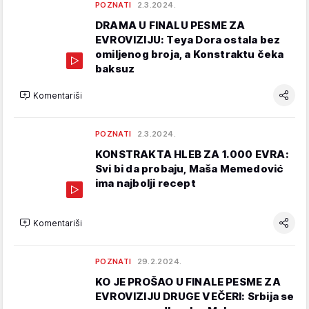
POZNATI
2.3.2024.
DRAMA U FINALU PESME ZA
EVROVIZIJU: Teya Dora ostala bez
omiljenog broja, a Konstraktu čeka
baksuz
Komentariši
POZNATI
2.3.2024.
KONSTRAKTA HLEB ZA 1.000 EVRA:
Svi bi da probaju, Maša Memedović
ima najbolji recept
Komentariši
POZNATI
29.2.2024.
KO JE PROŠAO U FINALE PESME ZA
EVROVIZIJU DRUGE VEČERI: Srbija se