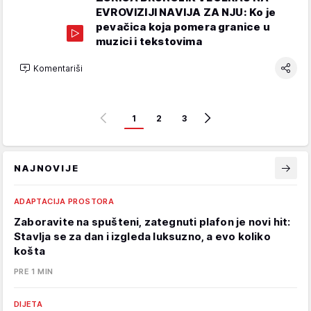
EVROVIZIJI NAVIJA ZA NJU: Ko je
pevačica koja pomera granice u
muzici i tekstovima
Komentariši
1
2
3
NAJNOVIJE
ADAPTACIJA PROSTORA
Zaboravite na spušteni, zategnuti plafon je novi hit:
Stavlja se za dan i izgleda luksuzno, a evo koliko
košta
PRE 1 MIN
DIJETA