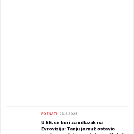
POZNATI
26.2.2025.
U 55. se bori za odlazak na
Evroviziju: Tanju je muž ostavio