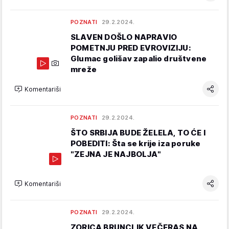
POZNATI
29.2.2024.
SLAVEN DOŠLO NAPRAVIO
POMETNJU PRED EVROVIZIJU:
Glumac golišav zapalio društvene
mreže
Komentariši
POZNATI
29.2.2024.
ŠTO SRBIJA BUDE ŽELELA, TO ĆE I
POBEDITI: Šta se krije iza poruke
"ZEJNA JE NAJBOLJA"
Komentariši
POZNATI
29.2.2024.
ZORICA BRUNCLIK VEČERAS NA