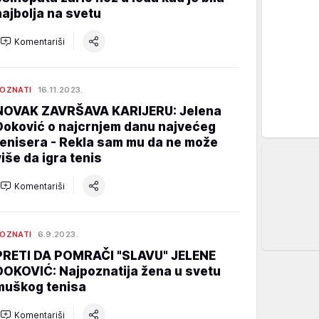
najbolja na svetu
Komentariši
OZNATI
16.11.2023.
NOVAK ZAVRŠAVA KARIJERU: Jelena
Đoković o najcrnjem danu najvećeg
tenisera - Rekla sam mu da ne može
više da igra tenis
Komentariši
OZNATI
6.9.2023.
PRETI DA POMRAČI "SLAVU" JELENE
ĐOKOVIĆ: Najpoznatija žena u svetu
muškog tenisa
Komentariši