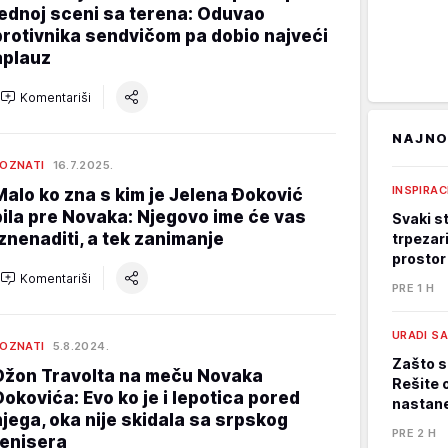
jednoj sceni sa terena: Oduvao
protivnika sendvičom pa dobio najveći
aplauz
Komentariši
NAJNO
OZNATI
16.7.2025.
INSPIRAC
Malo ko zna s kim je Jelena Đoković
bila pre Novaka: Njegovo ime će vas
Svaki st
iznenaditi, a tek zanimanje
trpezari
prostor
Komentariši
PRE 1 H
URADI S
OZNATI
5.8.2024.
Zašto s
Džon Travolta na meču Novaka
Rešite 
Đokovića: Evo ko je i lepotica pored
nastane
njega, oka nije skidala sa srpskog
PRE 2 H
tenisera