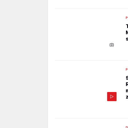
P
P
D