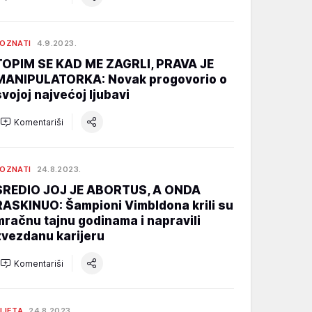
OZNATI
4.9.2023.
TOPIM SE KAD ME ZAGRLI, PRAVA JE
MANIPULATORKA: Novak progovorio o
svojoj najvećoj ljubavi
Komentariši
OZNATI
24.8.2023.
SREDIO JOJ JE ABORTUS, A ONDA
RASKINUO: Šampioni Vimbldona krili su
mračnu tajnu godinama i napravili
zvezdanu karijeru
Komentariši
IJETA
24.8.2023.