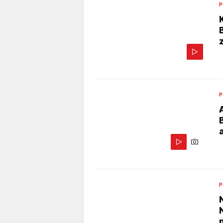
P
P
P