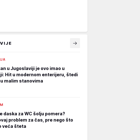
VIJE
IJA
an u Jugoslaviji je ovo imao u
ji: Hit u modernom enterijeru, štedi
 u malim stanovima
AM
e daska za WC šolju pomera?
ovaj problem za čas, pre nego što
 veća šteta