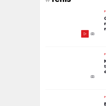
P
P
P