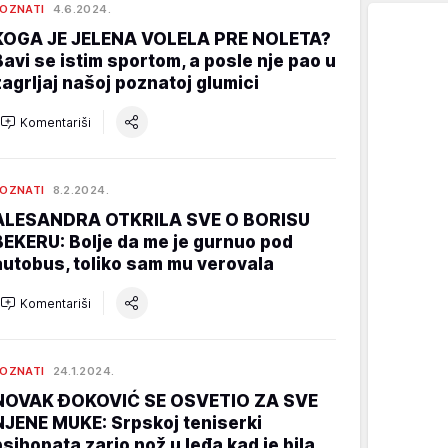
OZNATI
4.6.2024.
KOGA JE JELENA VOLELA PRE NOLETA?
Bavi se istim sportom, a posle nje pao u
zagrljaj našoj poznatoj glumici
Komentariši
OZNATI
8.2.2024.
ALESANDRA OTKRILA SVE O BORISU
BEKERU: Bolje da me je gurnuo pod
autobus, toliko sam mu verovala
Komentariši
OZNATI
24.1.2024.
NOVAK ĐOKOVIĆ SE OSVETIO ZA SVE
NJENE MUKE: Srpskoj teniserki
psihopata zario nož u leđa kad je bila