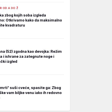
R OD A DO Ž
ka zbog kojih soba izgleda
no: Otkrivamo kako da maksimalno
tite kvadraturu
na (52) zgodna kao devojka: Režim
a i ishrane za zategnute noge i
čki izgled
smrti“ suši cveće, spasite ga: Zbog
ške vam biljke venu iako ih redovno
e