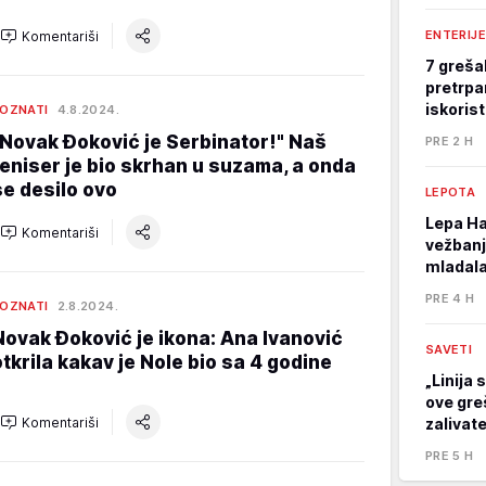
ENTERIJE
Komentariši
7 greša
pretrpa
iskoris
OZNATI
4.8.2024.
"Novak Đoković je Serbinator!" Naš
PRE 2 H
teniser je bio skrhan u suzama, a onda
se desilo ovo
LEPOTA
Lepa Ha
Komentariši
vežbanj
mladala
PRE 4 H
OZNATI
2.8.2024.
Novak Đoković je ikona: Ana Ivanović
SAVETI
otkrila kakav je Nole bio sa 4 godine
„Linija 
ove gre
Komentariši
zalivat
PRE 5 H