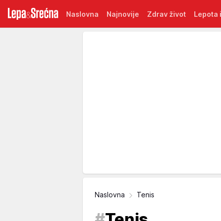
Naslovna
Najnovije
Zdrav život
Lepota i
Naslovna
Tenis
#
Tenis