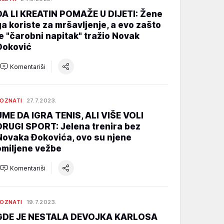
DA LI KREATIN POMAŽE U DIJETI: Žene
ga koriste za mršavljenje, a evo zašto
je "čarobni napitak" tražio Novak
Đoković
Komentariši
OZNATI
27.7.2023.
UME DA IGRA TENIS, ALI VIŠE VOLI
DRUGI SPORT: Jelena trenira bez
Novaka Đokovića, ovo su njene
omiljene vežbe
Komentariši
OZNATI
19.7.2023.
GDE JE NESTALA DEVOJKA KARLOSA