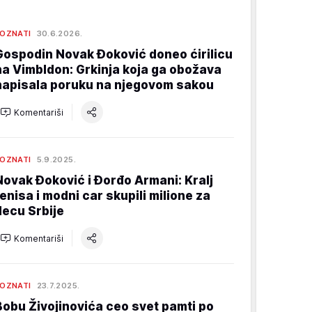
OZNATI
30.6.2026.
Gospodin Novak Đoković doneo ćirilicu
na Vimbldon: Grkinja koja ga obožava
napisala poruku na njegovom sakou
Komentariši
OZNATI
5.9.2025.
Novak Đoković i Đorđo Armani: Kralj
tenisa i modni car skupili milione za
decu Srbije
Komentariši
OZNATI
23.7.2025.
Bobu Živojinovića ceo svet pamti po