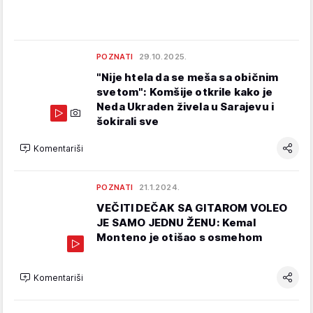
POZNATI
29.10.2025.
"Nije htela da se meša sa običnim
svetom": Komšije otkrile kako je
Neda Ukraden živela u Sarajevu i
šokirali sve
Komentariši
POZNATI
21.1.2024.
VEČITI DEČAK SA GITAROM VOLEO
JE SAMO JEDNU ŽENU: Kemal
Monteno je otišao s osmehom
Komentariši