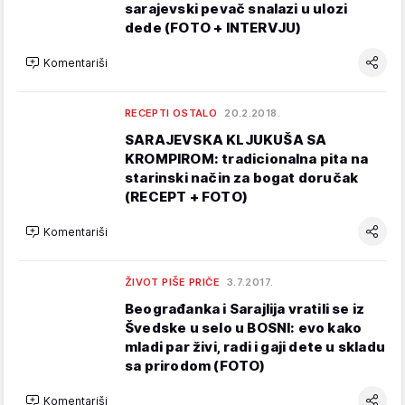
sarajevski pevač snalazi u ulozi
dede (FOTO + INTERVJU)
Komentariši
RECEPTI OSTALO
20.2.2018.
SARAJEVSKA KLJUKUŠA SA
KROMPIROM: tradicionalna pita na
starinski način za bogat doručak
(RECEPT + FOTO)
Komentariši
ŽIVOT PIŠE PRIČE
3.7.2017.
Beograđanka i Sarajlija vratili se iz
Švedske u selo u BOSNI: evo kako
mladi par živi, radi i gaji dete u skladu
sa prirodom (FOTO)
Komentariši