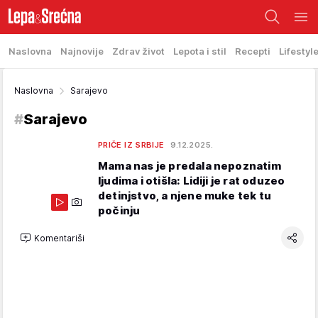
Naslovna
Najnovije
Zdrav život
Lepota i stil
Recepti
Lifestyl
Naslovna
Sarajevo
#
Sarajevo
PRIČE IZ SRBIJE
9.12.2025.
Mama nas je predala nepoznatim
ljudima i otišla: Lidiji je rat oduzeo
detinjstvo, a njene muke tek tu
počinju
Komentariši