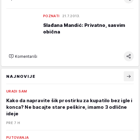
POZNATI
21.7.2013.
Slađana Mandić: Privatno, sasvim
obična
Komentariši
NAJNOVIJE
URADI SAM
Kako da napravite šik prostirku za kupatilo bez igle i
konca? Ne bacajte stare peškire, imamo 3 odlične
ideje
PRE 7 H
PUTOVANJA