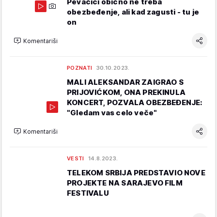
Pevačici obično ne treba
obezbeđenje, ali kad zagusti - tu je
on
Komentariši
POZNATI
30.10.2023.
MALI ALEKSANDAR ZAIGRAO S
PRIJOVIĆKOM, ONA PREKINULA
KONCERT, POZVALA OBEZBEĐENJE:
"Gledam vas celo veče"
Komentariši
VESTI
14.8.2023.
TELEKOM SRBIJA PREDSTAVIO NOVE
PROJEKTE NA SARAJEVO FILM
FESTIVALU