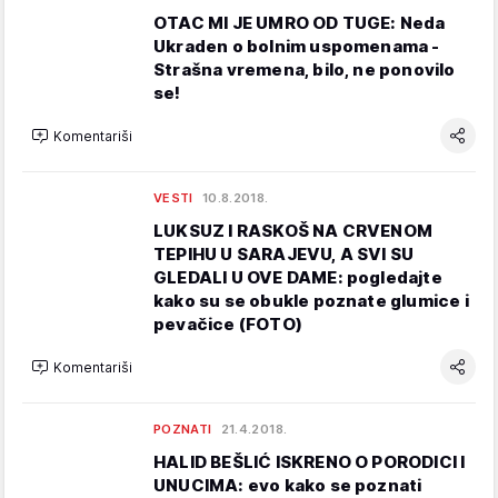
OTAC MI JE UMRO OD TUGE: Neda
Ukraden o bolnim uspomenama -
Strašna vremena, bilo, ne ponovilo
se!
Komentariši
VESTI
10.8.2018.
LUKSUZ I RASKOŠ NA CRVENOM
TEPIHU U SARAJEVU, A SVI SU
GLEDALI U OVE DAME: pogledajte
kako su se obukle poznate glumice i
pevačice (FOTO)
Komentariši
POZNATI
21.4.2018.
HALID BEŠLIĆ ISKRENO O PORODICI I
UNUCIMA: evo kako se poznati