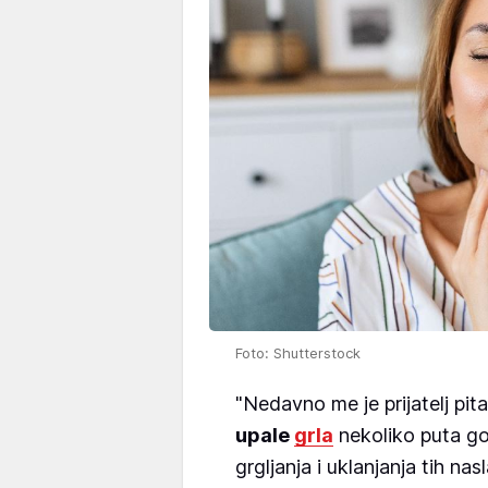
Foto: Shutterstock
"Nedavno me je prijatelj pit
upale
grla
nekoliko puta g
grgljanja i uklanjanja tih n