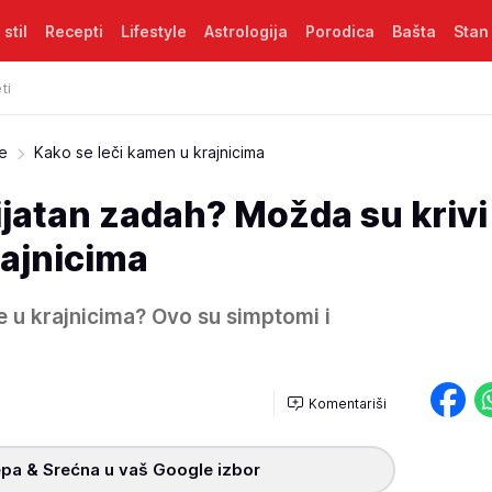
 stil
Recepti
Lifestyle
Astrologija
Porodica
Bašta
Stan
ti
je
Kako se leči kamen u krajnicima
jatan zadah? Možda su krivi
rajnicima
će u krajnicima? Ovo su simptomi i
Komentariši
pa & Srećna u vaš Google izbor