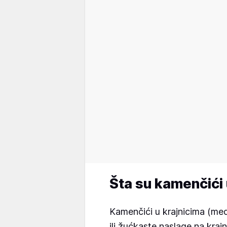
Šta su kamenčići 
Kamenčići u krajnicima (medi
ili žućkaste naslage na kraj