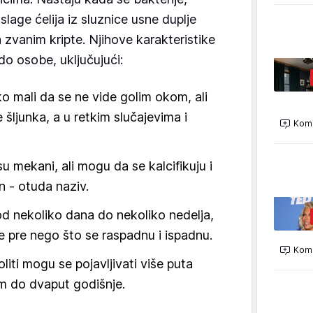
slage ćelija iz sluznice usne duplje
 zvanim kripte. Njihove karakteristike
do osobe, uključujući:
iko mali da se ne vide golim okom, ali
 šljunka, a u retkim slučajevima i
Kome
su mekani, ali mogu da se kalcifikuju i
 - otuda naziv.
 od nekoliko dana do nekoliko nedelja,
 pre nego što se raspadnu i ispadnu.
Kome
oliti mogu se pojavljivati više puta
m do dvaput godišnje.