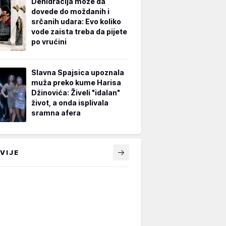
Dehidracija može da
dovede do moždanih i
srčanih udara: Evo koliko
vode zaista treba da pijete
po vrućini
Slavna Spajsica upoznala
muža preko kume Harisa
Džinovića: Živeli "idalan"
život, a onda isplivala
sramna afera
VIJE