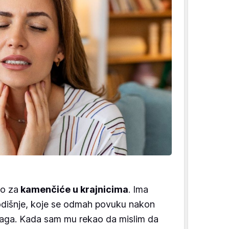
ao za
kamenčiće u krajnicima
. Ima
odišnje, koje se odmah povuku nakon
aslaga. Kada sam mu rekao da mislim da