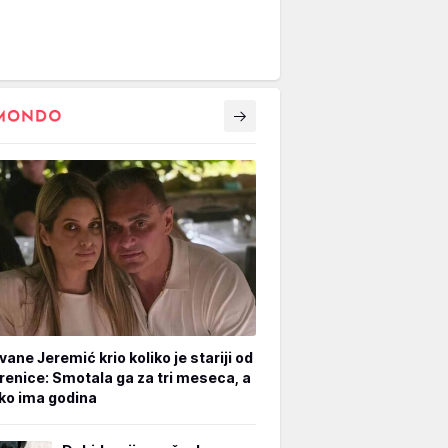
vane Jeremić krio koliko je stariji od
renice: Smotala ga za tri meseca, a
iko ima godina