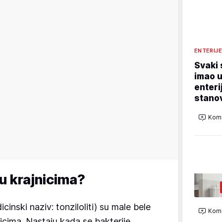
ENTERIJ
Svaki 
imao u
enteri
stano
Kome
u krajnicima?
cinski naziv: tonziloliti) su male bele
Kome
nicima. Nastaju kada se bakterije,