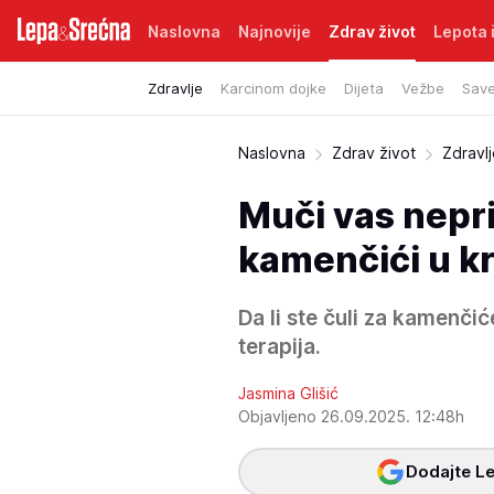
Naslovna
Najnovije
Zdrav život
Lepota i
Zdravlje
Karcinom dojke
Dijeta
Vežbe
Save
Naslovna
Zdrav život
Zdravl
Muči vas nepri
kamenčići u k
Da li ste čuli za kamenči
terapija.
Jasmina Glišić
Objavljeno 26.09.2025. 12:48h
Dodajte Le