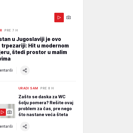
ER
PRE 7 H
stan u Jugoslaviji je ovo
 trpezariji: Hit u modernom
jeru, štedi prostor u malim
vima
ntariši
URADI SAM
PRE 8 H
Zašto se daska za WC
šolju pomera? Rešite ovaj
problem za čas, pre nego
što nastane veća šteta
ntariši