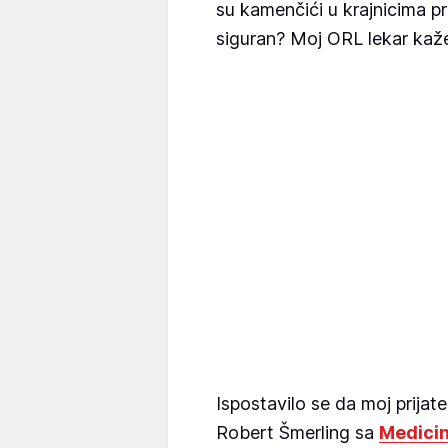
su kamenčići u krajnicima pri
siguran? Moj ORL lekar kaže
Ispostavilo se da moj prijate
Robert Šmerling sa
Medicin