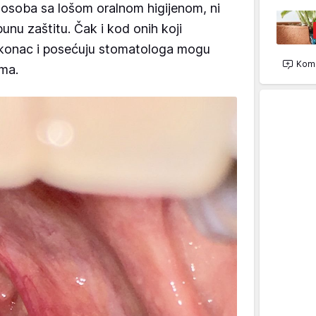
 osoba sa lošom oralnom higijenom, ni
unu zaštitu. Čak i kod onih koji
 konac i posećuju stomatologa mogu
Kome
ima.