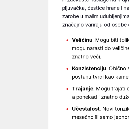
pljuvačka, čestice hrane i na
zarobe u malim udubljenjima
značajno variraju od osobe 
Veličinu
. Mogu biti tol
mogu narasti do veličine
znatno veći.
Konzistenciju
. Obično 
postanu tvrdi kao kamen
Trajanje
. Mogu trajati
a ponekad i znatno duže
Učestalost
. Novi tonzil
mesečno ili samo jedno