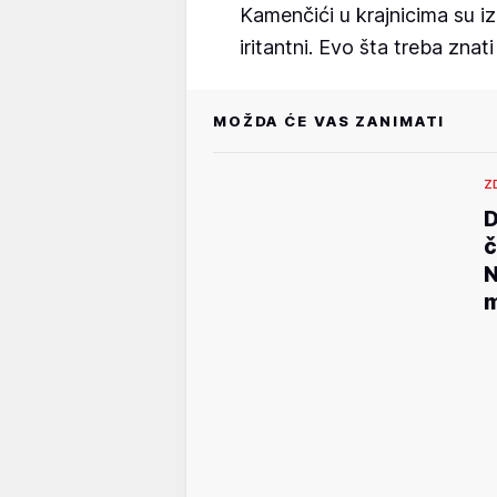
Kamenčići u krajnicima su iz
iritantni. Evo šta treba znati
MOŽDA ĆE VAS ZANIMATI
Z
D
č
N
m