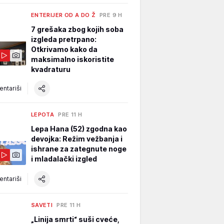
ENTERIJER OD A DO Ž
PRE 9 H
7 grešaka zbog kojih soba
izgleda pretrpano:
Otkrivamo kako da
maksimalno iskoristite
kvadraturu
ntariši
LEPOTA
PRE 11 H
Lepa Hana (52) zgodna kao
devojka: Režim vežbanja i
ishrane za zategnute noge
i mladalački izgled
ntariši
SAVETI
PRE 11 H
„Linija smrti“ suši cveće,