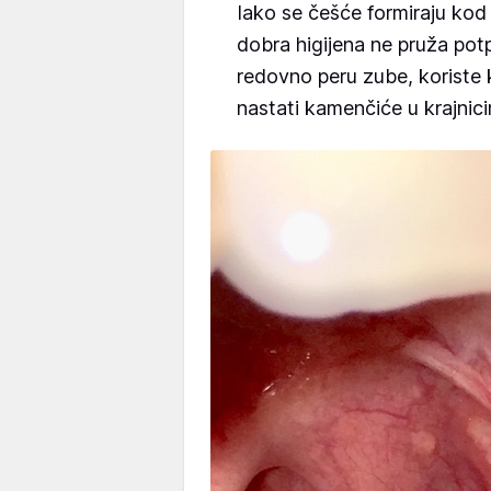
Iako se češće formiraju kod
dobra higijena ne pruža potp
redovno peru zube, koriste
nastati kamenčiće u krajnic