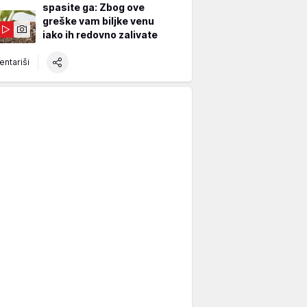
spasite ga: Zbog ove
greške vam biljke venu
iako ih redovno zalivate
ntariši