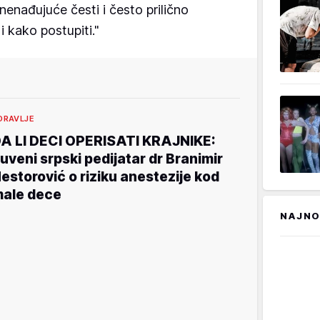
nenađujuće česti i često prilično
 i kako postupiti."
DRAVLJE
A LI DECI OPERISATI KRAJNIKE:
uveni srpski pedijatar dr Branimir
estorović o riziku anestezije kod
ale dece
NAJNO