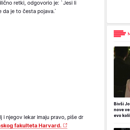
lično retki, odgovorio je: `Jesi li
 da je to česta pojava.`
Bivši Jo
nove ve
evo kol
lj i njegov lekar imaju pravo, piše dr
skog fakulteta Harvard.