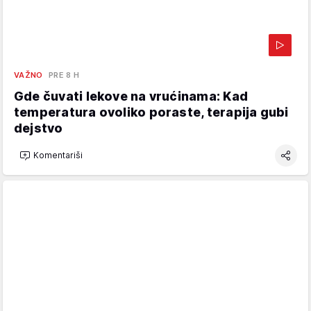
VAŽNO
PRE 8 H
Gde čuvati lekove na vrućinama: Kad
temperatura ovoliko poraste, terapija gubi
dejstvo
Komentariši