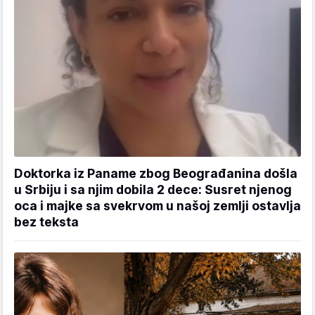
Doktorka iz Paname zbog Beograđanina došla
u Srbiju i sa njim dobila 2 dece: Susret njenog
oca i majke sa svekrvom u našoj zemlji ostavlja
bez teksta