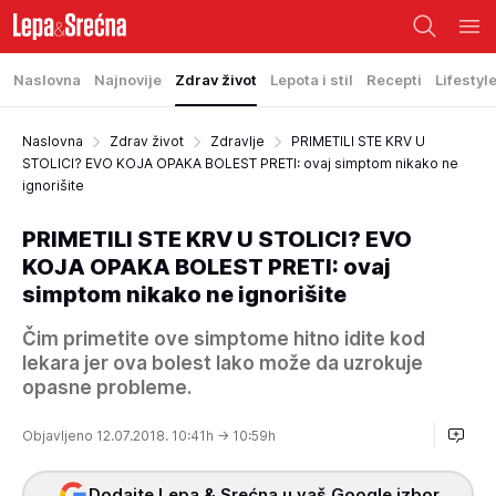
Naslovna
Najnovije
Zdrav život
Lepota i stil
Recepti
Lifestyl
Naslovna
Zdrav život
Zdravlje
PRIMETILI STE KRV U
STOLICI? EVO KOJA OPAKA BOLEST PRETI: ovaj simptom nikako ne
ignorišite
PRIMETILI STE KRV U STOLICI? EVO
KOJA OPAKA BOLEST PRETI: ovaj
simptom nikako ne ignorišite
Čim primetite ove simptome hitno idite kod
lekara jer ova bolest lako može da uzrokuje
opasne probleme.
Objavljeno 12.07.2018. 10:41h
→ 10:59h
Dodajte Lepa & Srećna u vaš Google izbor