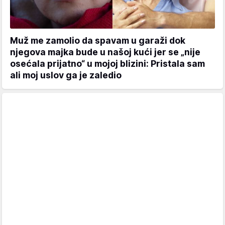
Muž me zamolio da spavam u garaži dok
njegova majka bude u našoj kući jer se „nije
osećala prijatno“ u mojoj blizini: Pristala sam
ali moj uslov ga je zaledio