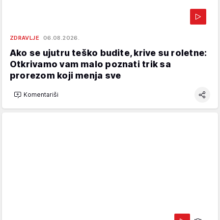
ZDRAVLJE
06.08.2026.
Ako se ujutru teško budite, krive su roletne:
Otkrivamo vam malo poznati trik sa
prorezom koji menja sve
Komentariši