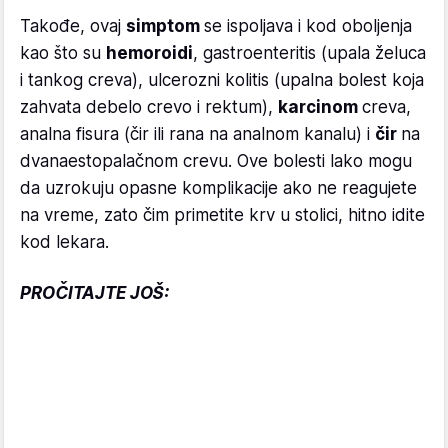
Takođe, ovaj
simptom
se ispoljava i kod oboljenja
kao što su
hemoroidi
, gastroenteritis (upala želuca
i tankog creva), ulcerozni kolitis (upalna bolest koja
zahvata debelo crevo i rektum),
karcinom
creva,
analna fisura (čir ili rana na analnom kanalu) i
čir
na
dvanaestopalačnom crevu. Ove bolesti lako mogu
da uzrokuju opasne komplikacije ako ne reagujete
na vreme, zato čim primetite krv u stolici, hitno idite
kod lekara.
PROČITAJTE JOŠ: