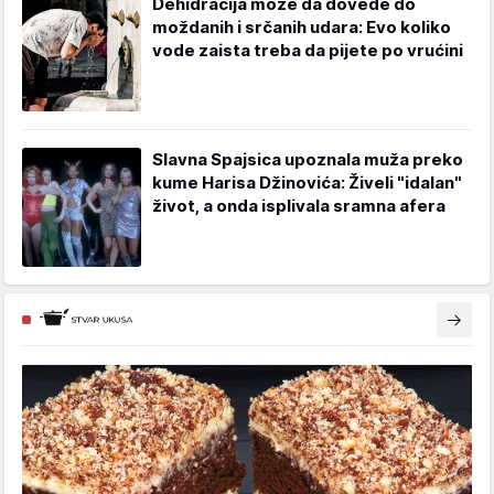
Dehidracija može da dovede do
moždanih i srčanih udara: Evo koliko
vode zaista treba da pijete po vrućini
Slavna Spajsica upoznala muža preko
kume Harisa Džinovića: Živeli "idalan"
život, a onda isplivala sramna afera