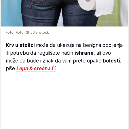
Foto: Foto: Shutterstock
Krv u stolici
može da ukazuje na benigna oboljenja
ili potrebu da regulišete način
ishrane
, ali ovo
može da bude i znak da vam prete opake
bolesti
,
piše
Lepa & srećna
.