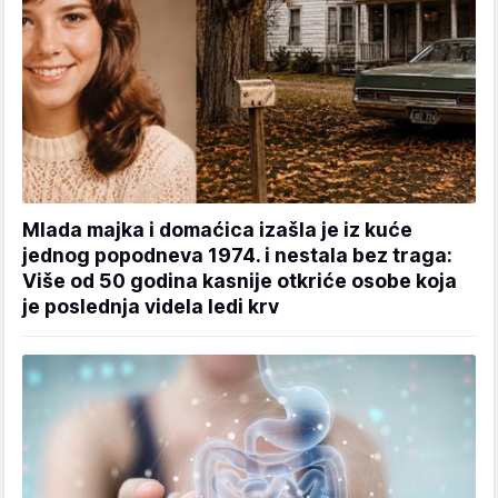
Mlada majka i domaćica izašla je iz kuće
jednog popodneva 1974. i nestala bez traga:
Više od 50 godina kasnije otkriće osobe koja
je poslednja videla ledi krv