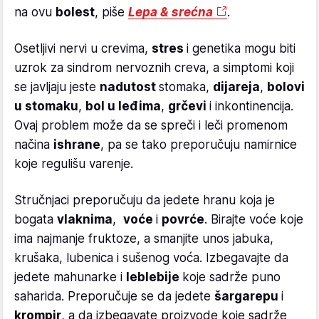
na ovu
bolest
, piše
Lepa & srećna
.
Osetljivi nervi u crevima,
stres
i genetika mogu biti
uzrok za sindrom nervoznih creva, a simptomi koji
se javljaju jeste
nadutost
stomaka,
dijareja
,
bolovi
u stomaku
,
bol u leđima
,
grčevi
i inkontinencija.
Ovaj problem može da se spreči i leči promenom
načina
ishrane
, pa se tako preporučuju namirnice
koje regulišu varenje.
Stručnjaci preporučuju da jedete hranu koja je
bogata
vlaknima
,
voće
i
povrće
. Birajte voće koje
ima najmanje fruktoze, a smanjite unos jabuka,
krušaka, lubenica i sušenog voća. Izbegavajte da
jedete mahunarke i
leblebije
koje sadrže puno
saharida. Preporučuje se da jedete
šargarepu
i
krompir
, a da izbegavate proizvode koje sadrže