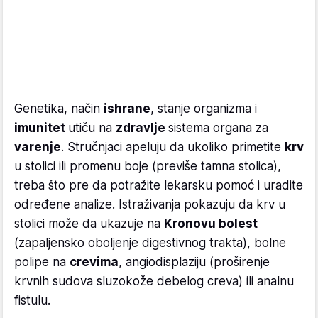
Genetika, način
ishrane
, stanje organizma i
imunitet
utiču na
zdravlje
sistema organa za
varenje
. Stručnjaci apeluju da ukoliko primetite
krv
u stolici ili promenu boje (previše tamna stolica),
treba što pre da potražite lekarsku pomoć i uradite
određene analize. Istraživanja pokazuju da krv u
stolici može da ukazuje na
Kronovu bolest
(zapaljensko oboljenje digestivnog trakta), bolne
polipe na
crevima
, angiodisplaziju (proširenje
krvnih sudova sluzokože debelog creva) ili analnu
fistulu.