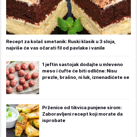
Recept za kolač smetanik: Ruski klasik u 3 sloja,
najviše će vas očarati fil od pavlake i vanile
1 jeftin sastojak dodajte u mleveno
meso i ćufte će biti odlične: Nisu
prezle, brašno, ni luk, iznenadićete se
Prženice od tikvica punjene sirom:
Zaboravljeni recept koji morate da
isprobate