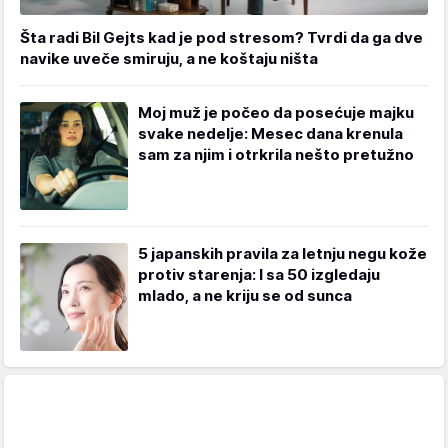
Šta radi Bil Gejts kad je pod stresom? Tvrdi da ga dve
navike uveče smiruju, a ne koštaju ništa
Moj muž je počeo da posećuje majku
svake nedelje: Mesec dana krenula
sam za njim i otrkrila nešto pretužno
5 japanskih pravila za letnju negu kože
protiv starenja: I sa 50 izgledaju
mlado, a ne kriju se od sunca