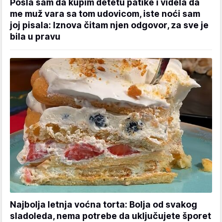
Pošla sam da kupim detetu patike i videla da
me muž vara sa tom udovicom, iste noći sam
joj pisala: Iznova čitam njen odgovor, za sve je
bila u pravu
Najbolja letnja voćna torta: Bolja od svakog
sladoleda, nema potrebe da uključujete šporet