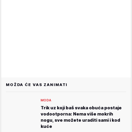
MOŽDA ĆE VAS ZANIMATI
MODA
Trik uz koji baš svaka obuća postaje
vodootporna: Nema više mokrih
nogu, sve možete uraditi sami i kod
kuće