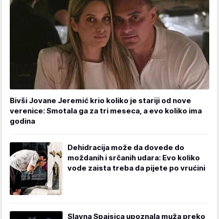
Bivši Jovane Jeremić krio koliko je stariji od nove
verenice: Smotala ga za tri meseca, a evo koliko ima
godina
Dehidracija može da dovede do
moždanih i srčanih udara: Evo koliko
vode zaista treba da pijete po vrućini
Slavna Spajsica upoznala muža preko