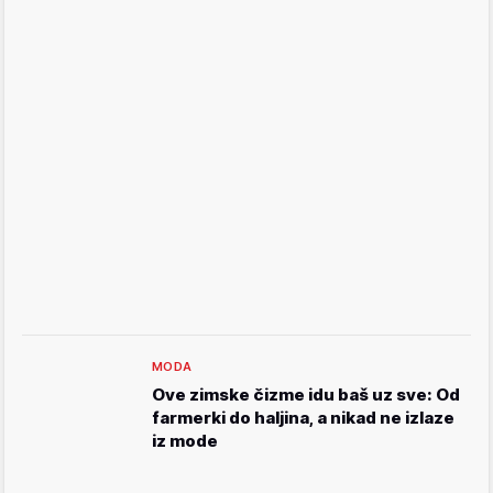
MODA
Ove zimske čizme idu baš uz sve: Od
farmerki do haljina, a nikad ne izlaze
iz mode