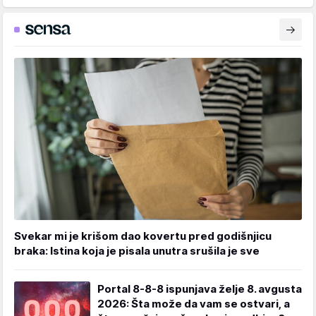
Svekar mi je krišom dao kovertu pred godišnjicu
braka: Istina koja je pisala unutra srušila je sve
Portal 8-8-8 ispunjava želje 8. avgusta
2026: Šta može da vam se ostvari, a