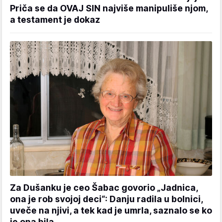
Priča se da OVAJ SIN najviše manipuliše njom,
a testament je dokaz
Za Dušanku je ceo Šabac govorio „Jadnica,
ona je rob svojoj deci“: Danju radila u bolnici,
uveče na njivi, a tek kad je umrla, saznalo se ko
je ona bila