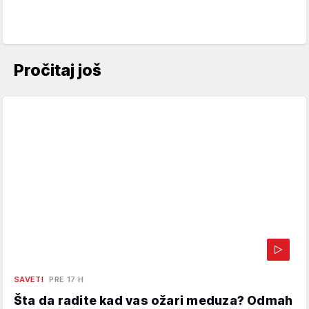
Pročitaj još
SAVETI
PRE 17 H
Šta da radite kad vas ožari meduza? Odmah