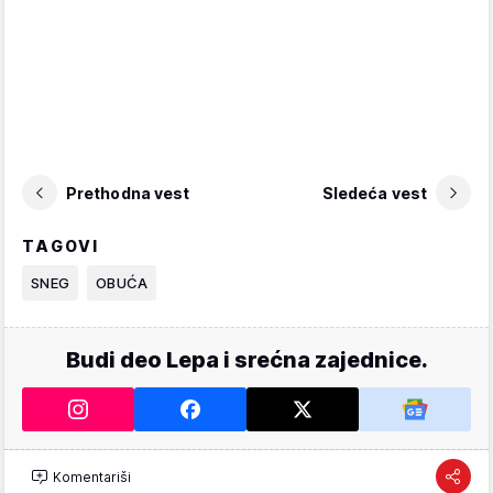
Prethodna vest
Sledeća vest
TAGOVI
SNEG
OBUĆA
Budi deo Lepa i srećna zajednice.
Komentariši