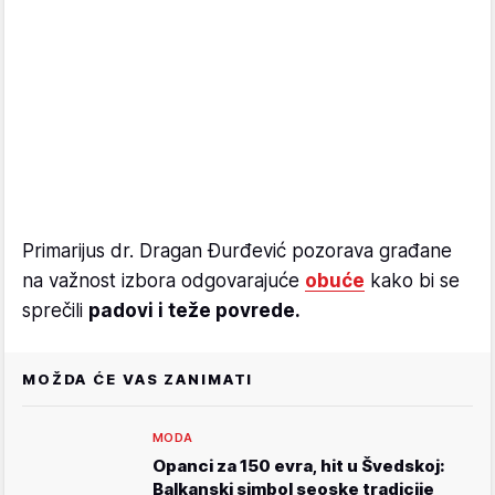
Primarijus dr. Dragan Đurđević pozorava građane
na važnost izbora odgovarajuće
obuće
kako bi se
sprečili
padovi i teže povrede.
MOŽDA ĆE VAS ZANIMATI
MODA
Opanci za 150 evra, hit u Švedskoj:
Balkanski simbol seoske tradicije