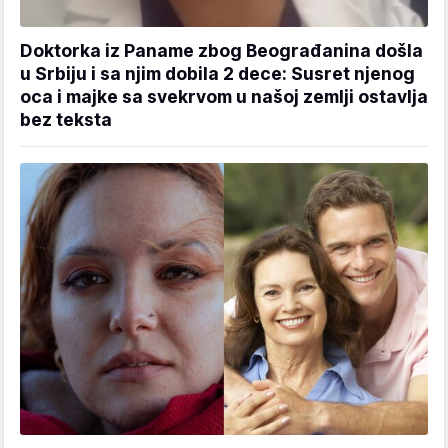
Doktorka iz Paname zbog Beograđanina došla
u Srbiju i sa njim dobila 2 dece: Susret njenog
oca i majke sa svekrvom u našoj zemlji ostavlja
bez teksta