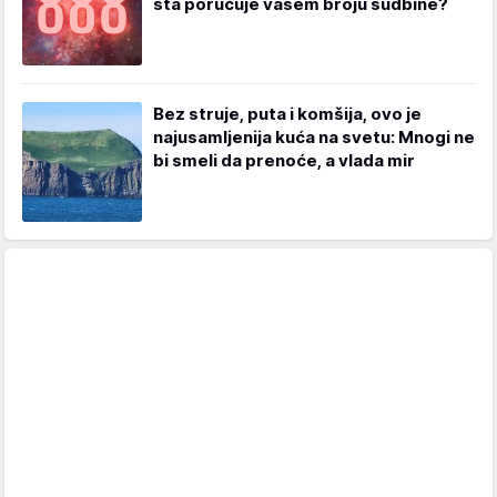
šta poručuje vašem broju sudbine?
Bez struje, puta i komšija, ovo je
najusamljenija kuća na svetu: Mnogi ne
bi smeli da prenoće, a vlada mir