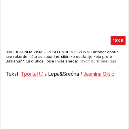
15:09
"NAJHLADNIJA ZIMA U POSLEDNJIH 5 SEZONA" Oktobar oborio
sve rekorde - šta su zapadno-sibirske oscilacije koje prete
Balkanu? "Ruski uticaj, biće i više snega"
Izvor: Kurir televizija
Tekst:
Tportal
/ Lepa&Srećna /
Jasmina Glišić