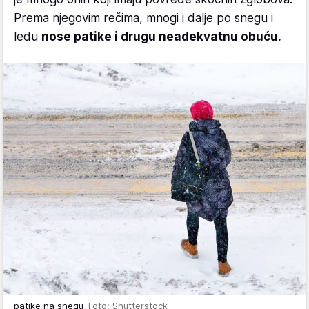
Prema njegovim rečima, mnogi i dalje po snegu i
ledu
nose patike i drugu neadekvatnu obuću.
patike na snegu
Foto: Shutterstock