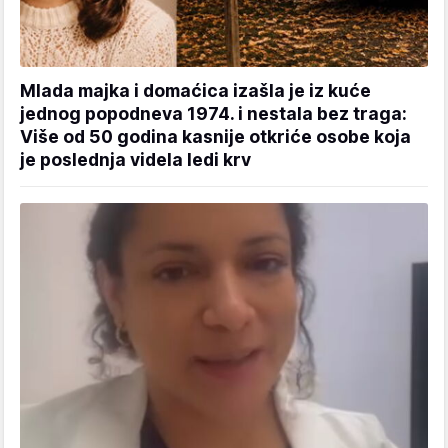
Mlada majka i domaćica izašla je iz kuće
jednog popodneva 1974. i nestala bez traga:
Više od 50 godina kasnije otkriće osobe koja
je poslednja videla ledi krv