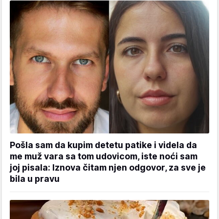
Pošla sam da kupim detetu patike i videla da
me muž vara sa tom udovicom, iste noći sam
joj pisala: Iznova čitam njen odgovor, za sve je
bila u pravu