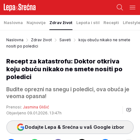
Naslovna
Najnovije
Zdrav život
Lepota i stil
Recepti
Lifestyl
Naslovna
Zdrav život
Saveti
koju obuću nikako ne smete
nositi po poledici
Recept za katastrofu: Doktor otkriva
koju obuću nikako ne smete nositi po
poledici
Budite oprezni na snegu i poledici, ova obuća je
veoma opasna!
Prenosi:
Jasmina Glišić
Objavljeno 09.01.2026. 13:47h
Dodajte Lepa & Srećna u vaš Google izbor