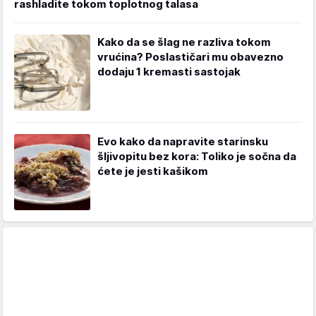
rashladite tokom toplotnog talasa
Kako da se šlag ne razliva tokom
vrućina? Poslastičari mu obavezno
dodaju 1 kremasti sastojak
Evo kako da napravite starinsku
šljivopitu bez kora: Toliko je sočna da
ćete je jesti kašikom