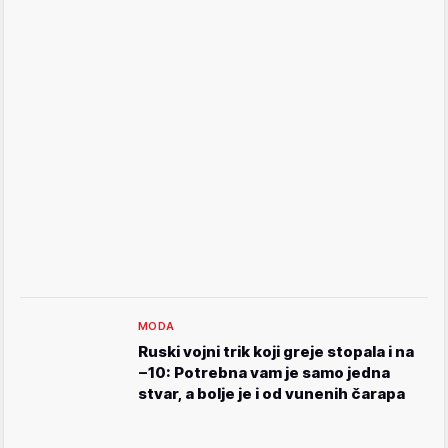
MODA
Ruski vojni trik koji greje stopala i na
−10: Potrebna vam je samo jedna
stvar, a bolje je i od vunenih čarapa