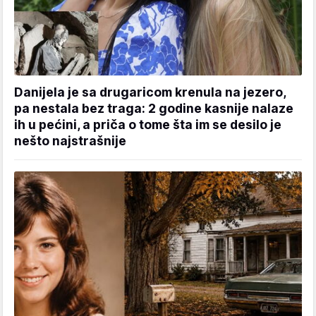
Danijela je sa drugaricom krenula na jezero,
pa nestala bez traga: 2 godine kasnije nalaze
ih u pećini, a priča o tome šta im se desilo je
nešto najstrašnije