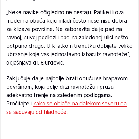
„Neke navike očigledno ne nestaju. Patike ili ova
moderna obuća koju mladi često nose nisu dobra
za klizave površine. Ne zaboravite da je pad na
ravnoj, suvoj podlozi i pad na zaleđenoj ulici nešto
potpuno drugo. U kratkom trenutku dobijate veliko
ubrzanje koje vas jednostavno izbaci iz ravnoteže“,
objašnjava dr. Đurđević.
Zaključuje da je najbolje birati obuću sa hrapavom
površinom, koja bolje drži ravnotežu i pruža
adekvatno trenje na zaleđenim podlogama.
Pročitajte i
kako se oblače na dalekom severu da
se sačuvaju od hladnoće.