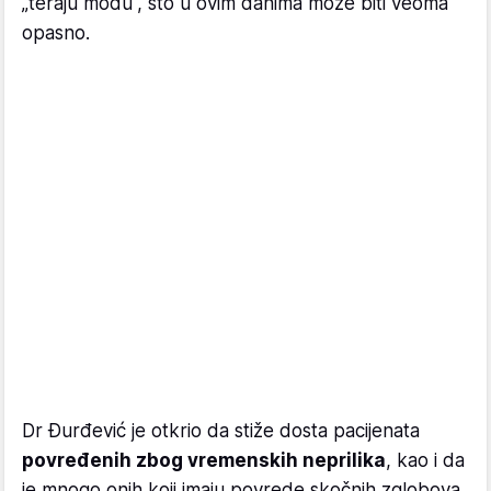
„teraju modu“, što u ovim danima može biti veoma
opasno.
Dr Đurđević je otkrio da stiže dosta pacijenata
povređenih zbog vremenskih neprilika
, kao i da
je mnogo onih koji imaju povrede skočnih zglobova.