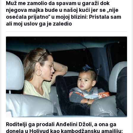
Muž me zamolio da spavam u garaži dok
njegova majka bude u našoj kući jer se „nije
osećala prijatno“ u mojoj blizini: Pristala sam
ali moj uslov ga je zaledio
Roditelji ga prodali Anđelini Džoli, a ona ga
donela u Holivud kao kambodžansku amajliju: