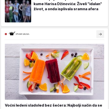
kume Harisa Džinovića: Živeli "idalan"
život, a onda isplivala sramna afera
Voćni ledeni sladoled bez šećera: Najbolji način da se