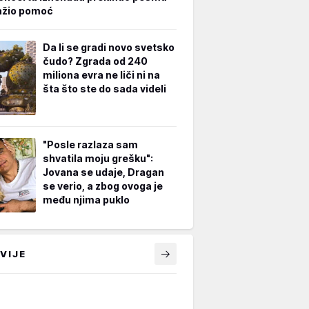
ažio pomoć
Da li se gradi novo svetsko
čudo? Zgrada od 240
miliona evra ne liči ni na
šta što ste do sada videli
"Posle razlaza sam
shvatila moju grešku":
Jovana se udaje, Dragan
se verio, a zbog ovoga je
među njima puklo
VIJE