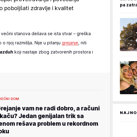
pa zatr
poboljšati zdravlje i kvalitet
većini stanova dešava se ista stvar – greška
o njoj razmišlja. Nije u pitanju
grejanje
, niti
vazduh
koji nastaje zbog zatvorenih prostora i
REĆNI DOM
rejanje vam ne radi dobro, a računi
NAJNO
kaču? Jedan genijalan trik sa
enom rešava problem u rekordnom
oku