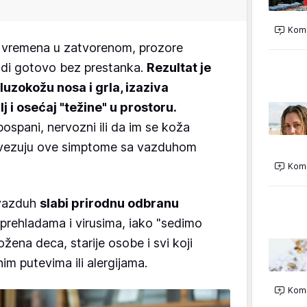
Kome
 vremena u zatvorenom, prozore
adi gotovo bez prestanka.
Rezultat je
luzokožu nosa i grla, izaziva
lj i osećaj "težine" u prostoru.
ospani, nervozni ili da im se koža
povezuju ove simptome sa vazduhom
Kome
 vazduh
slabi prirodnu odbranu
i prehladama i virusima, iako "sedimo
ena deca, starije osobe i svi koji
im putevima ili alergijama.
Kome