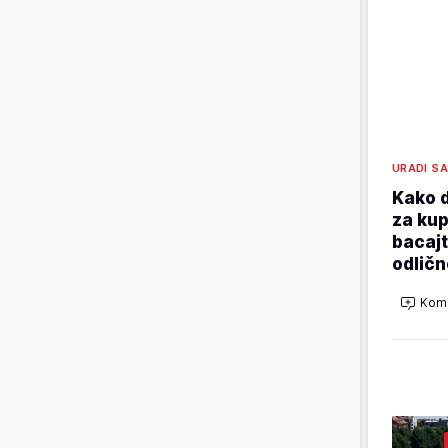
URADI S
Kako d
za kup
bacajt
odličn
Kome