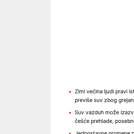
Zimi većina ljudi pravi 
previše suv zbog grejanj
Suv vazduh može izazvat
češće prehlade, posebn
Jednostavne promene po