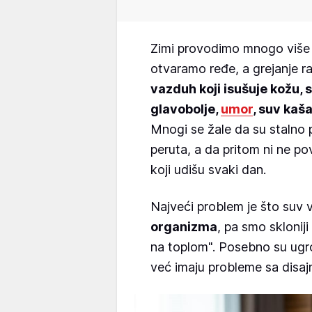
Zimi provodimo mnogo više
otvaramo ređe, a grejanje r
vazduh koji isušuje kožu, s
glavobolje,
umor
, suv kaša
Mnogi se žale da su stalno p
peruta, a da pritom ni ne 
koji udišu svaki dan.
Najveći problem je što suv
organizma
, pa smo sklonij
na toplom". Posebno su ugrož
već imaju probleme sa disajn