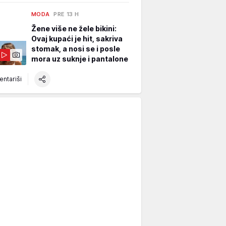
MODA
PRE 13 H
Žene više ne žele bikini:
Ovaj kupaći je hit, sakriva
stomak, a nosi se i posle
mora uz suknje i pantalone
ntariši