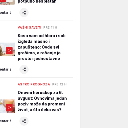
potpuno besplatan
ntariši
VAŽNI SAVETI
PRE 11 H
Kosa vam od hlora i soli
izgleda masno i
zapušteno: Ovde svi
grešimo, a rešenje je
prosto i jednostavno
ntariši
ASTRO PROGNOZA
PRE 12 H
Dnevni horoskop za 6.
avgust: Ovnovima jedan
poziv može da promeni
život, a šta čeka vas?
ntariši