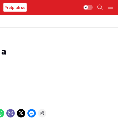
Pretplati se
 a