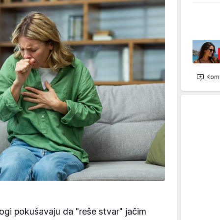
Kome
gi pokušavaju da "reše stvar" jačim