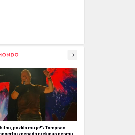
hitnu, pozlilo mu je!": Tompson
oncerta iznenada prekinuo pesmu