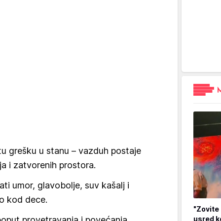
istu grešku u stanu – vazduh postaje
a i zatvorenih prostora.
i umor, glavobolje, suv kašalj i
o kod dece.
"Zovite 
put provetravanja i povećanja
usred k