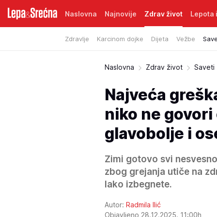
Naslovna
Najnovije
Zdrav život
Lepota i
Zdravlje
Karcinom dojke
Dijeta
Vežbe
Save
Naslovna
Zdrav život
Saveti
Najveća greška
niko ne govori
glavobolje i o
Zimi gotovo svi nesvesno
zbog grejanja utiče na zdr
lako izbegnete.
Autor:
Radmila Ilić
Objavljeno 28.12.2025. 11:00h