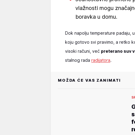
vlažnosti mogu značajno 
boravka u domu.
Dok napolju temperature padaju, u 
koju gotovo svi pravimo, a retko ko 
visoki računi, već
preterano suv 
stalnog rada
radijatora
.
MOŽDA ĆE VAS ZANIMATI
S
G
s
f
r