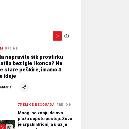
AM
PRE 9 H
a napravite šik prostirku
atilo bez igle i konca? Ne
e stare peškire, imamo 3
e ideje
ntariši
75 KM OD BEOGRADA
PRE 10 H
Mnogi ne znaju da ova
plaža uopšte postoji: Zovu
je srpski Brioni, a ulaz je