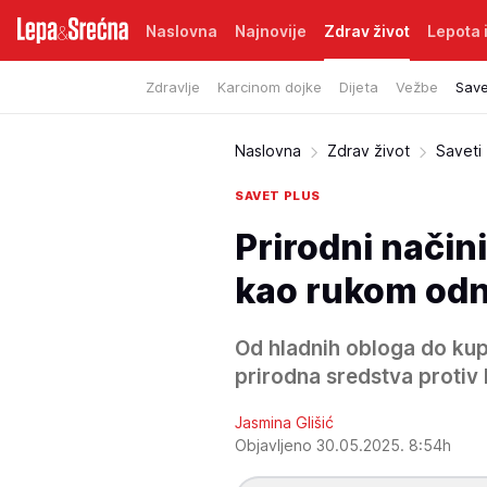
Naslovna
Najnovije
Zdrav život
Lepota i
Zdravlje
Karcinom dojke
Dijeta
Vežbe
Save
Naslovna
Zdrav život
Saveti
SAVET PLUS
Prirodni način
kao rukom odne
Od hladnih obloga do kup
prirodna sredstva protiv 
Jasmina Glišić
Objavljeno 30.05.2025. 8:54h