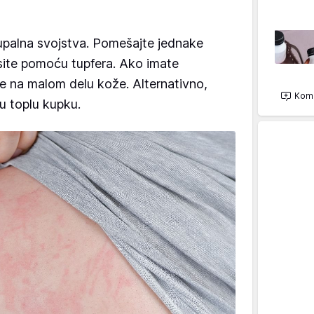
vupalna svojstva. Pomešajte jednake
esite pomoću tupfera. Ako imate
jte na malom delu kože. Alternativno,
Kome
u toplu kupku.