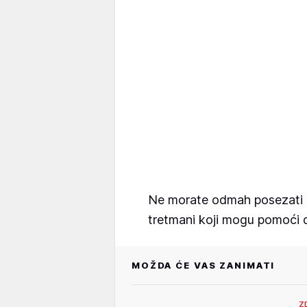
Ne morate odmah posezati za
tretmani koji mogu pomoći 
MOŽDA ĆE VAS ZANIMATI
Z