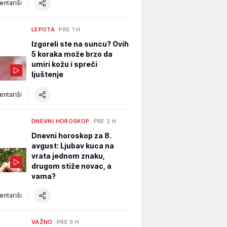
ntariši
LEPOTA
PRE 1 H
Izgoreli ste na suncu? Ovih
5 koraka može brzo da
umiri kožu i spreči
ljuštenje
ntariši
DNEVNI HOROSKOP
PRE 2 H
Dnevni horoskop za 8.
avgust: Ljubav kuca na
vrata jednom znaku,
drugom stiže novac, a
vama?
ntariši
VAŽNO
PRE 3 H