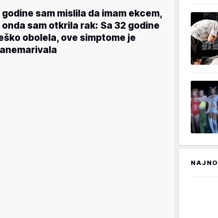
 godine sam mislila da imam ekcem,
 onda sam otkrila rak: Sa 32 godine
eško obolela, ove simptome je
anemarivala
NAJNO