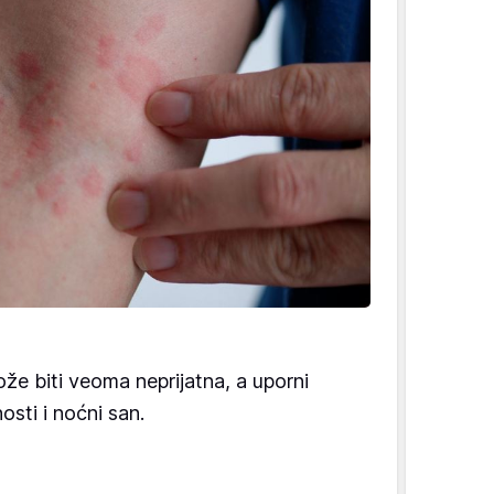
že biti veoma neprijatna, a uporni
sti i noćni san.