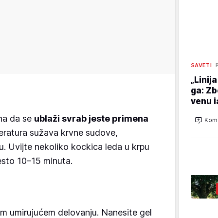
SAVETI
„Linij
ga: Zb
venu i
ina da se
ublaži svrab jeste primena
Kome
eratura sužava krvne sudove,
u. Uvijte nekoliko kockica leda u krpu
esto 10–15 minuta.
om umirujućem delovanju. Nanesite gel