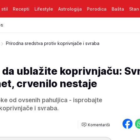
 stil
Recepti
Lifestyle
Astrologija
Porodica
Bašta
Stan
ti
Prirodna sredstva protiv koprivnjače i svraba
i da ublažite koprivnjaču: Sv
t, crvenilo nestaje
ke od ovsenih pahuljica - isprobajte
koprivnjače i svraba.
Komentariši