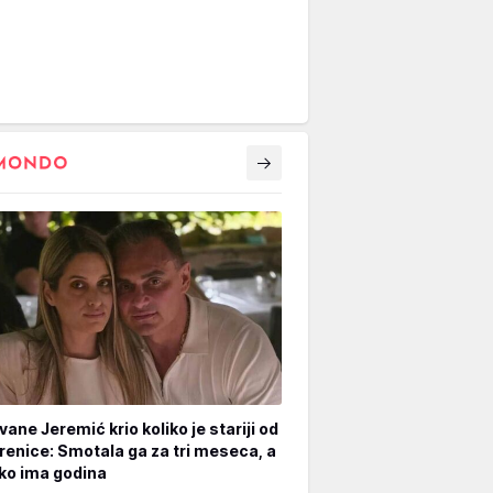
vane Jeremić krio koliko je stariji od
renice: Smotala ga za tri meseca, a
iko ima godina