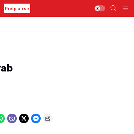
Pretplati se
rab