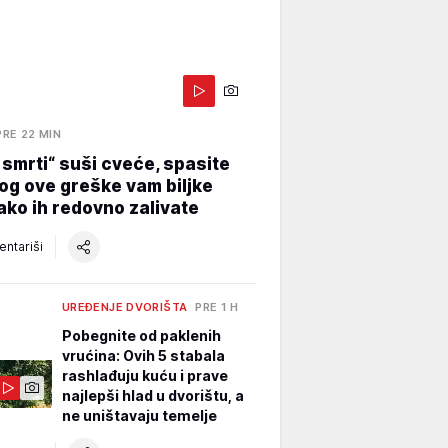
PRE 22 MIN
a smrti“ suši cveće, spasite
og ove greške vam biljke
ako ih redovno zalivate
ntariši
UREĐENJE DVORIŠTA
PRE 1 H
Pobegnite od paklenih
vrućina: Ovih 5 stabala
rashlađuju kuću i prave
najlepši hlad u dvorištu, a
ne uništavaju temelje