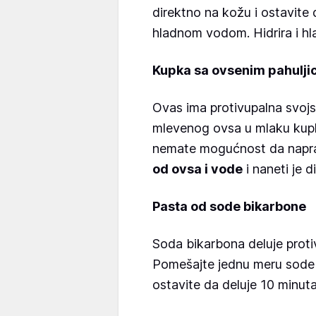
direktno na kožu i ostavite 
hladnom vodom. Hidrira i hlad
Kupka sa ovsenim pahulj
Ovas ima protivupalna svojs
mlevenog ovsa u mlaku kupk
nemate mogućnost da napra
od ovsa i vode
i naneti je d
Pasta od sode bikarbone
Soda bikarbona deluje proti
Pomešajte jednu meru sode s
ostavite da deluje 10 minuta,