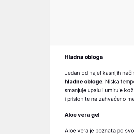
Hladna obloga
Jedan od najefikasnijih nač
hladne obloge
. Niska temp
smanjuje upalu i umiruje kož
i prislonite na zahvaćeno m
Aloe vera gel
Aloe vera je poznata po sv