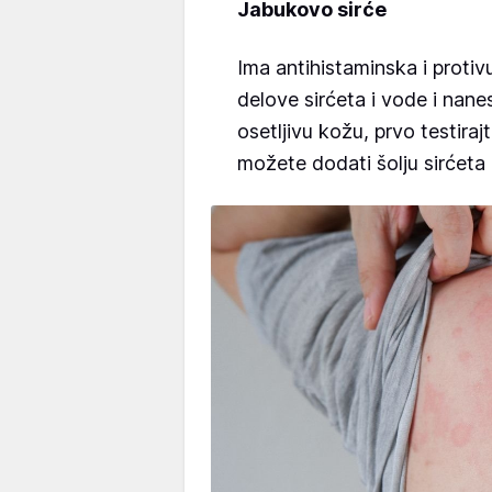
Jabukovo sirće
Ima antihistaminska i proti
delove sirćeta i vode i nan
osetljivu kožu, prvo testira
možete dodati šolju sirćeta 