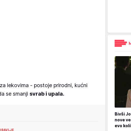
 lekovima - postoje prirodni, kućni
da se smanji
svrab i upala.
Bivši Jo
nove ve
evo kol
DRAVLJE