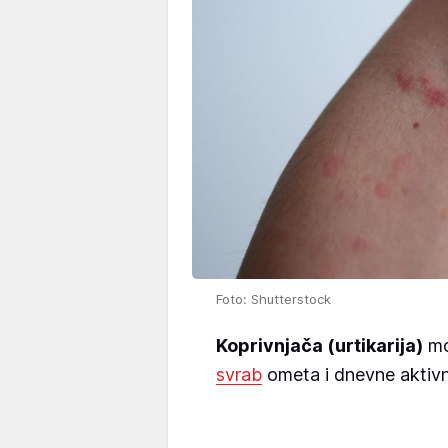
Foto: Shutterstock
Koprivnjača (urtikarija)
mo
svrab
ometa i dnevne aktivno