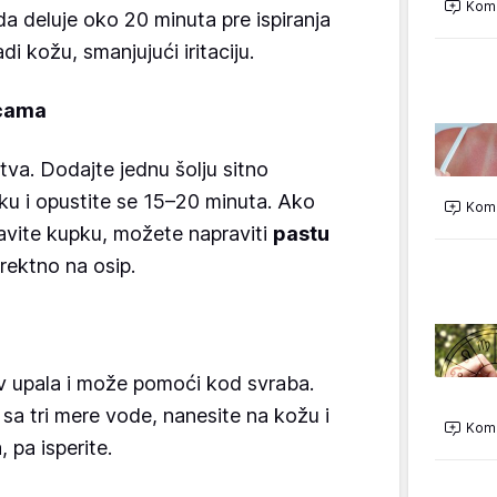
Kome
da deluje oko 20 minuta pre ispiranja
i kožu, smanjujući iritaciju.
icama
tva. Dodajte jednu šolju sitno
u i opustite se 15–20 minuta. Ako
Kome
vite kupku, možete napraviti
pastu
irektno na osip.
v upala i može pomoći kod svraba.
a tri mere vode, nanesite na kožu i
Kome
 pa isperite.