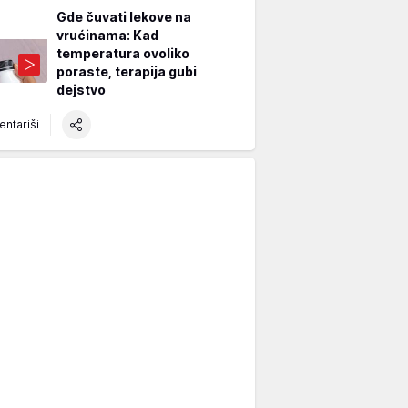
Gde čuvati lekove na
vrućinama: Kad
temperatura ovoliko
poraste, terapija gubi
dejstvo
ntariši