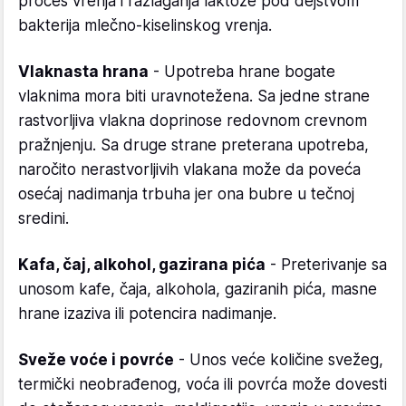
proces vrenja i razlaganja laktoze pod dejstvom
bakterija mlečno-kiselinskog vrenja.
Vlaknasta hrana
- Upotreba hrane bogate
vlaknima mora biti uravnotežena. Sa jedne strane
rastvorljiva vlakna doprinose redovnom crevnom
pražnjenju. Sa druge strane preterana upotreba,
naročito nerastvorljivih vlakana može da poveća
osećaj nadimanja trbuha jer ona bubre u tečnoj
sredini.
Kafa, čaj, alkohol, gazirana pića
- Preterivanje sa
unosom kafe, čaja, alkohola, gaziranih pića, masne
hrane izaziva ili potencira nadimanje.
Sveže voće i povrće
- Unos veće količine svežeg,
termički neobrađenog, voća ili povrća može dovesti