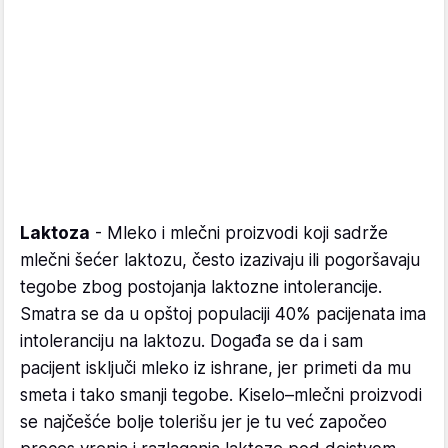
Laktoza
- Mleko i mlečni proizvodi koji sadrže
mlečni šećer laktozu, često izazivaju ili pogoršavaju
tegobe zbog postojanja laktozne intolerancije.
Smatra se da u opštoj populaciji 40% pacijenata ima
intoleranciju na laktozu. Događa se da i sam
pacijent isključi mleko iz ishrane, jer primeti da mu
smeta i tako smanji tegobe. Kiselo–mlečni proizvodi
se najčešće bolje tolerišu jer je tu već započeo