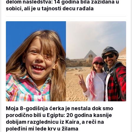
delom nasledstva: 14 godina bila zazidana u
sobici, ali je u tajnosti decu rađala
Moja 8-godišnja ćerka je nestala dok smo
porodično bili u Egiptu: 20 godina kasnije
dobijam razglednicu iz Kaira, a reči na
poleđini mi lede krv u žilama