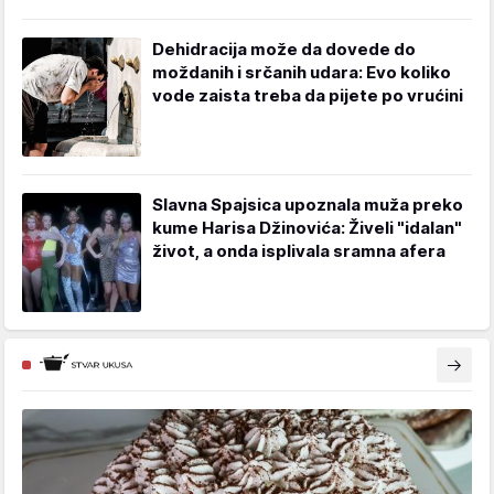
Dehidracija može da dovede do
moždanih i srčanih udara: Evo koliko
vode zaista treba da pijete po vrućini
Slavna Spajsica upoznala muža preko
kume Harisa Džinovića: Živeli "idalan"
život, a onda isplivala sramna afera