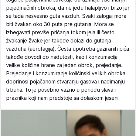
pojedinačnih obroka, da ne jedu halapljivo i brzo jer
se tada nesvesno guta vazduh. Svaki zalogaj mora
biti žvakan oko 30 puta pre gutanja. Mora se
izbegavati previše pričanja tokom jela ili često
žvakanje žvake jer takođe dolazi do gutanja
vazduha (aerofagija). Česta upotreba gaziranih pića
takođe dovodi do nadutosti, kao i konzumacija
velike količine hrane za jedan obrok, prejedanje.
Prejedanje i konzumiranje količinski velikih obroka
doprinosi pojačanom stvaranju gasova i nadimanju
trbuha. To je posebno važno u periodu slava i
praznika koji nam predstoje sa dolaskom jeseni.