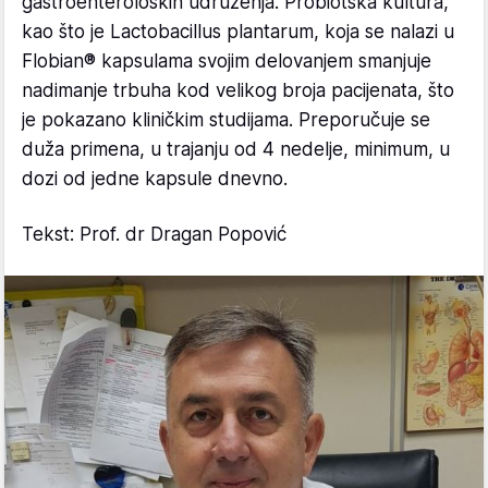
gastroenteroloških udruženja. Probiotska kultura,
kao što je Lactobacillus plantarum, koja se nalazi u
Flobian® kapsulama svojim delovanjem smanjuje
nadimanje trbuha kod velikog broja pacijenata, što
je pokazano kliničkim studijama. Preporučuje se
duža primena, u trajanju od 4 nedelje, minimum, u
dozi od jedne kapsule dnevno.
Tekst: Prof. dr Dragan Popović