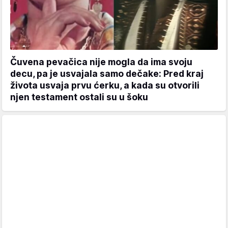
Čuvena pevačica nije mogla da ima svoju
decu, pa je usvajala samo dečake: Pred kraj
života usvaja prvu ćerku, a kada su otvorili
njen testament ostali su u šoku