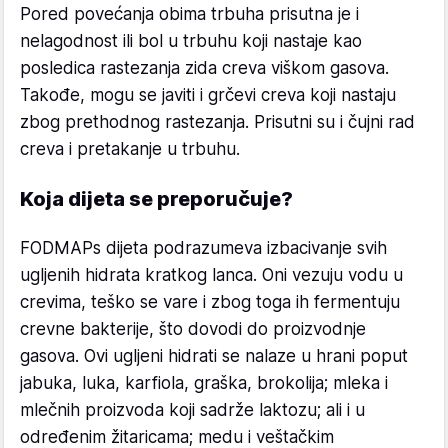
Pored povećanja obima trbuha prisutna je i
nelagodnost ili bol u trbuhu koji nastaje kao
posledica rastezanja zida creva viškom gasova.
Takođe, mogu se javiti i grčevi creva koji nastaju
zbog prethodnog rastezanja. Prisutni su i čujni rad
creva i pretakanje u trbuhu.
Koja dijeta se preporučuje?
FODMAPs dijeta podrazumeva izbacivanje svih
ugljenih hidrata kratkog lanca. Oni vezuju vodu u
crevima, teško se vare i zbog toga ih fermentuju
crevne bakterije, što dovodi do proizvodnje
gasova. Ovi ugljeni hidrati se nalaze u hrani poput
jabuka, luka, karfiola, graška, brokolija; mleka i
mlečnih proizvoda koji sadrže laktozu; ali i u
određenim žitaricama; medu i veštačkim