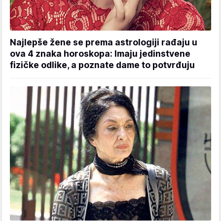
Najlepše žene se prema astrologiji rađaju u
ova 4 znaka horoskopa: Imaju jedinstvene
fizičke odlike, a poznate dame to potvrđuju