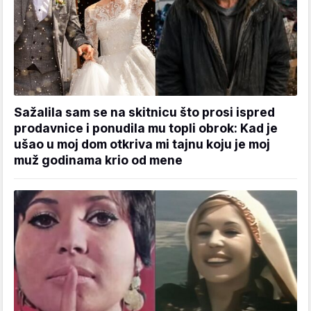
Sažalila sam se na skitnicu što prosi ispred
prodavnice i ponudila mu topli obrok: Kad je
ušao u moj dom otkriva mi tajnu koju je moj
muž godinama krio od mene