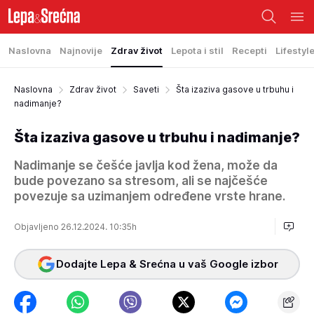
Naslovna
Najnovije
Zdrav život
Lepota i stil
Recepti
Lifestyl
Naslovna
Zdrav život
Saveti
Šta izaziva gasove u trbuhu i
nadimanje?
Šta izaziva gasove u trbuhu i nadimanje?
Nadimanje se češće javlja kod žena, može da
bude povezano sa stresom, ali se najčešće
povezuje sa uzimanjem određene vrste hrane.
Objavljeno 26.12.2024. 10:35h
Dodajte Lepa & Srećna u vaš Google izbor