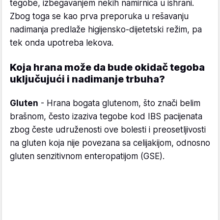
tegobe, izbegavanjem nekih namirnica u ishrani.
Zbog toga se kao prva preporuka u rešavanju
nadimanja predlaže higijensko-dijetetski režim, pa
tek onda upotreba lekova.
Koja hrana može da bude okidač tegoba
uključujući i nadimanje trbuha?
Gluten
- Hrana bogata glutenom, što znači belim
brašnom, često izaziva tegobe kod IBS pacijenata
zbog česte udruženosti ove bolesti i preosetljivosti
na gluten koja nije povezana sa celijakijom, odnosno
gluten senzitivnom enteropatijom (GSE).