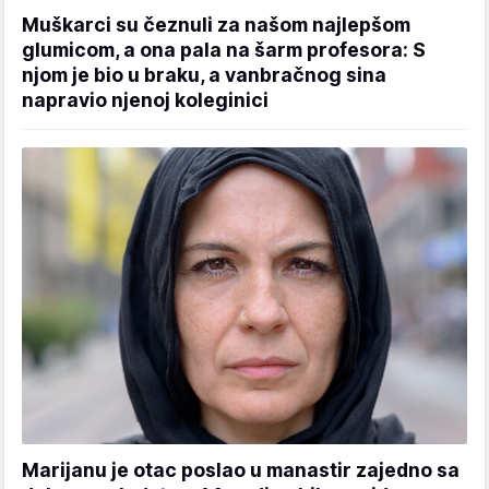
Muškarci su čeznuli za našom najlepšom
glumicom, a ona pala na šarm profesora: S
njom je bio u braku, a vanbračnog sina
napravio njenoj koleginici
Marijanu je otac poslao u manastir zajedno sa