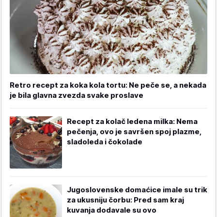
Retro recept za koka kola tortu: Ne peče se, a nekada
je bila glavna zvezda svake proslave
Recept za kolač ledena milka: Nema
pečenja, ovo je savršen spoj plazme,
sladoleda i čokolade
Jugoslovenske domaćice imale su trik
za ukusniju čorbu: Pred sam kraj
kuvanja dodavale su ovo