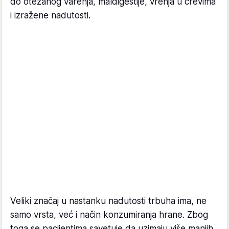
do otežanog varenja, maldigestije, vrenja u crevima
i izražene nadutosti.
Veliki značaj u nastanku nadutosti trbuha ima, ne
samo vrsta, već i način konzumiranja hrane. Zbog
toga se pacijentima savetuje da uzimaju više manjih