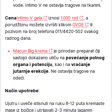
vode. Intimo V ne ostavlja tragove na tkanini.
Cena
Intimo V gela
iznosi
1.000 rsd
, a
porudžbinu možete izvršiti klikom
OVDE
ili
pozivom na broj telefona 011/4420-502 svakog
radnog dana.
Macun Big krema
je prirodan preparat čiji
sastojci dokazano utiču na
povećanje polnog
organa i potenciju
, kao i na
vraćanje
jutarnje erekcije
. Ne ostavlja tragove na
odeći.
Način upotrebe
:
Ujutru i uveče istisnuti na ruku 8-12 puta kremaste
mase iz bočice i utrljavati 2-3 minuta laganim