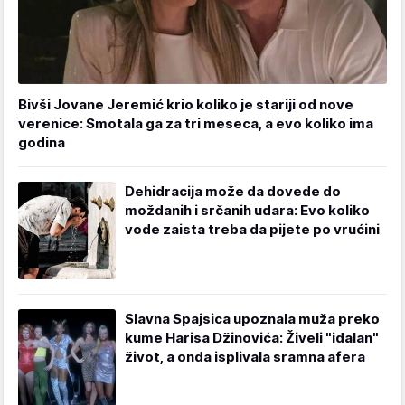
Bivši Jovane Jeremić krio koliko je stariji od nove
verenice: Smotala ga za tri meseca, a evo koliko ima
godina
Dehidracija može da dovede do
moždanih i srčanih udara: Evo koliko
vode zaista treba da pijete po vrućini
Slavna Spajsica upoznala muža preko
kume Harisa Džinovića: Živeli "idalan"
život, a onda isplivala sramna afera