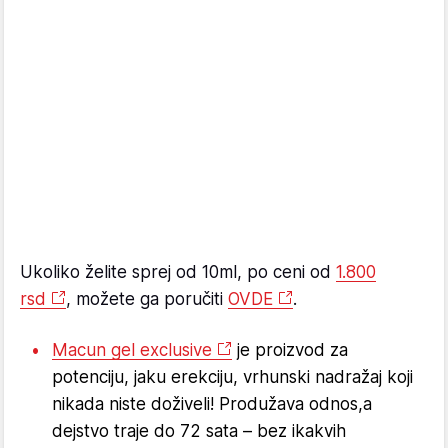
Ukoliko želite sprej od 10ml, po ceni od
1.800
rsd
, možete ga poručiti
OVDE
.
Macun gel exclusive
je proizvod za
potenciju, jaku erekciju, vrhunski nadražaj koji
nikada niste doživeli! Produžava odnos,a
dejstvo traje do 72 sata – bez ikakvih