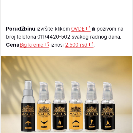
Porudžbinu
izvršite klikom
OVDE
ili pozivom na
broj telefona 011/4420-502 svakog radnog dana.
Cena
Big kreme
iznosi
2.500 rsd
.