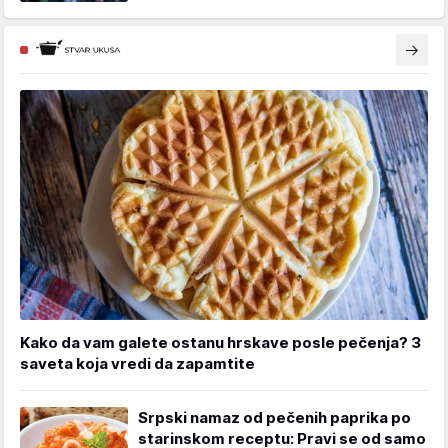
Kako da vam galete ostanu hrskave posle pečenja? 3
saveta koja vredi da zapamtite
Srpski namaz od pečenih paprika po
starinskom receptu: Pravi se od samo