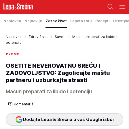
Naslovna
Najnovije
Zdrav život
Lepota i stil
Recepti
Lifestyl
Naslovna
Zdrav život
Saveti
Macun preparati za libido i
potenciju
PROMO
OSETITE NEVEROVATNU SREĆU I
ZADOVOLJSTVO: Zagolicajte maštu
partneru i uzburkajte strasti
Macun preparati za libido i potenciju
Komentariši
Dodajte Lepa & Srećna u vaš Google izbor