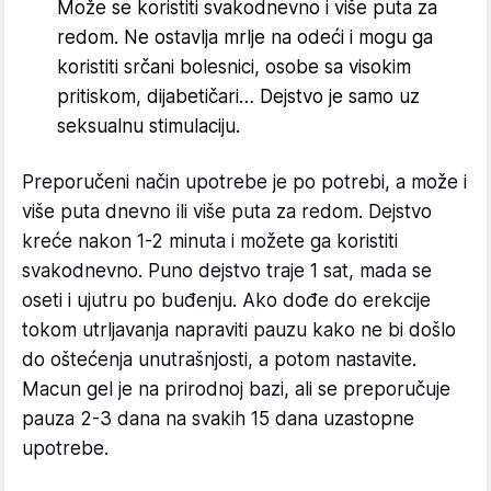
Može se koristiti svakodnevno i više puta za
redom. Ne ostavlja mrlje na odeći i mogu ga
koristiti srčani bolesnici, osobe sa visokim
pritiskom, dijabetičari… Dejstvo je samo uz
seksualnu stimulaciju.
Preporučeni način upotrebe je po potrebi, a može i
više puta dnevno ili više puta za redom. Dejstvo
kreće nakon 1-2 minuta i možete ga koristiti
svakodnevno. Puno dejstvo traje 1 sat, mada se
oseti i ujutru po buđenju. Ako dođe do erekcije
tokom utrljavanja napraviti pauzu kako ne bi došlo
do oštećenja unutrašnjosti, a potom nastavite.
Macun gel je na prirodnoj bazi, ali se preporučuje
pauza 2-3 dana na svakih 15 dana uzastopne
upotrebe.