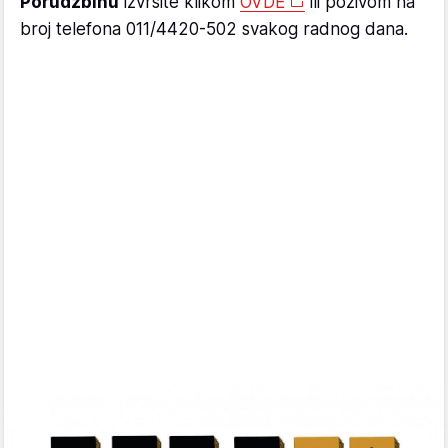
Porudžbinu
izvršite klikom
OVDE
ili pozivom na
broj telefona 011/4420-502 svakog radnog dana.