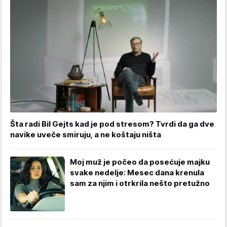
Šta radi Bil Gejts kad je pod stresom? Tvrdi da ga dve
navike uveče smiruju, a ne koštaju ništa
Moj muž je počeo da posećuje majku
svake nedelje: Mesec dana krenula
sam za njim i otrkrila nešto pretužno