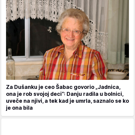
Za Dušanku je ceo Šabac govorio „Jadnica,
ona je rob svojoj deci“: Danju radila u bolnici,
uveče na njivi, a tek kad je umrla, saznalo se ko
je ona bila