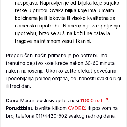
nuspojava. Napravljen je od biljaka koje su jako
retke u prirodi. Svaka biljka koje ima u malim
količinama je ili lekovita ili visoko kvalitetna za
namensku upotrebu. Namenjen je za spoljašnju
upotrebu, brzo se suši na koži i ne ostavlja
tragove na intimnom vešu i tkanini.
Preporučeni način primene je po potrebi. Ima
trenutno dejstvo koje kreće nakon 30-60 minuta
nakon nanošenja. Ukoliko želite efekat povećanja
i podebljanja polnog organa, gel nanositi svaki drugi
ili treći dan.
Cena
Macun exclusiv gela iznosi
11.800 rsd
.
Porudžbinu
izvršite klikom
OVDE
ili pozivom na
broj telefona 011/4420-502 svakog radnog dana.