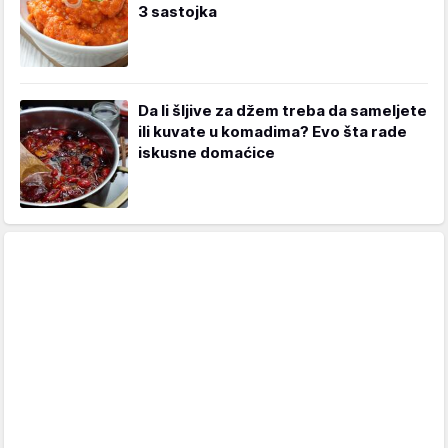
3 sastojka
Da li šljive za džem treba da sameljete
ili kuvate u komadima? Evo šta rade
iskusne domaćice