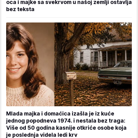
oca i majke sa svekrvom u našoj zemlji ostavlja
bez teksta
Mlada majka i domaćica izašla je iz kuće
jednog popodneva 1974. i nestala bez traga:
Više od 50 godina kasnije otkriće osobe koja
je poslednja videla ledi krv