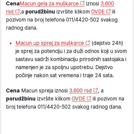
Cena
Macun gela za muškarce
iznosi
3.600
rsd
,a
p
o
rudžbinu
izvršite klikom
OVDE
ili
pozivom na broj telefona 011/4420-502 svakog
radnog dana.
Macun up sprej za muškarce
(dejstvo 24h)
je sprej za potenciju i za duži odnos koji u svom
sastavu sadrži kombinaciju prirodnih sastojaka i
namenjen je za spoljnu upotrebu. Dejstvo
počinje nakon sat vremena i traje 24 sata.
Cena
Macun spreja iznosi
3.600 rsd
, a
p
orudžbinu
izvršite klikom
OVDE
ili pozivom na
broj telefona 011/4420-502 svakog radnog dana.