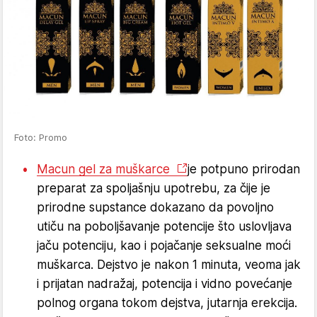
Foto: Promo
Macun gel za muškarce
je potpuno prirodan
preparat za spoljašnju upotrebu, za čije je
prirodne supstance dokazano da povoljno
utiču na poboljšavanje potencije što uslovljava
jaču potenciju, kao i pojačanje seksualne moći
muškarca. Dejstvo je nakon 1 minuta, veoma jak
i prijatan nadražaj, potencija i vidno povećanje
polnog organa tokom dejstva, jutarnja erekcija.