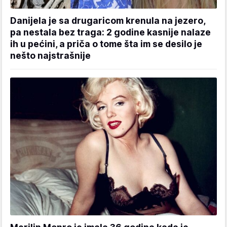
Danijela je sa drugaricom krenula na jezero,
pa nestala bez traga: 2 godine kasnije nalaze
ih u pećini, a priča o tome šta im se desilo je
nešto najstrašnije