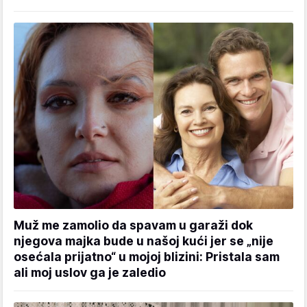
Muž me zamolio da spavam u garaži dok
njegova majka bude u našoj kući jer se „nije
osećala prijatno“ u mojoj blizini: Pristala sam
ali moj uslov ga je zaledio