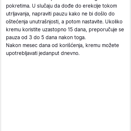
pokretima. U slučaju da dođe do erekcije tokom
utrljavanja, napraviti pauzu kako ne bi došlo do
oštećenja unutrašnjosti, a potom nastavite. Ukoliko
kremu koristite uzastopno 15 dana, preporučuje se
pauza od 3 do 5 dana nakon toga.
Nakon mesec dana od korišćenja, kremu možete
upotrebljavati jedanput dnevno.