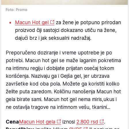
Foto: Promo
Macun Hot gel
za žene je potpuno prirodan
proizvod čiji sastojci dokazano utiču na žene,
dajući brz i jak seksualni nadražaj.
Preporučeno doziranje i vreme upotrebe je po
potrebi. Macun hot gel se maže laganim pokretima
na intimnu regiju i dobijate prijatan osećaj tokom
korišćenja. Nazivaju ga i Gejša gel, jer ubrzava
završetke kod oba pola. Možete ga koristiti koliko
želite puta zaredom. Količinu nanošenja Macun hot
gela birate sami. Macun hot gel nema miris,ukus i
ne ostavlja tragove na intimnom vešu, tkanini...
Cena
Macun Hot gela
iznosi
2.800 rsd
.