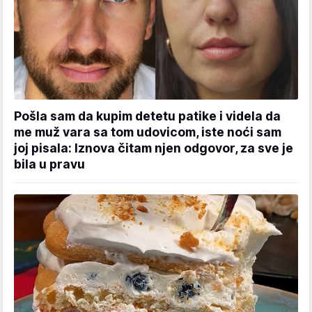
Pošla sam da kupim detetu patike i videla da
me muž vara sa tom udovicom, iste noći sam
joj pisala: Iznova čitam njen odgovor, za sve je
bila u pravu