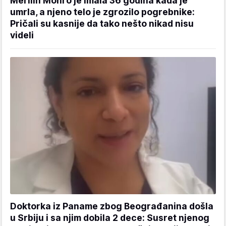
Merilin Monro je imala 36 godina kada je
umrla, a njeno telo je zgrozilo pogrebnike:
Pričali su kasnije da tako nešto nikad nisu
videli
Doktorka iz Paname zbog Beograđanina došla
u Srbiju i sa njim dobila 2 dece: Susret njenog