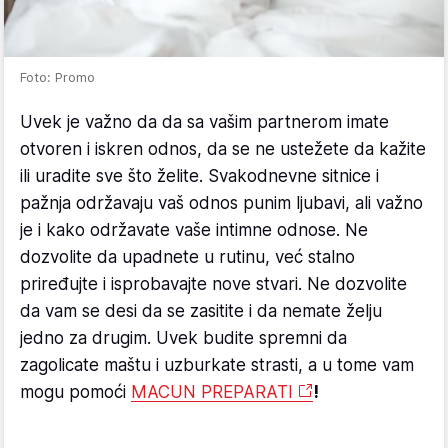
Foto: Promo
Uvek je važno da da sa vašim partnerom imate
otvoren i iskren odnos, da se ne ustežete da kažite
ili uradite sve što želite. Svakodnevne sitnice i
pažnja održavaju vaš odnos punim ljubavi, ali važno
je i kako održavate vaše intimne odnose. Ne
dozvolite da upadnete u rutinu, već stalno
priređujte i isprobavajte nove stvari. Ne dozvolite
da vam se desi da se zasitite i da nemate želju
jedno za drugim. Uvek budite spremni da
zagolicate maštu i uzburkate strasti, a u tome vam
mogu pomoći
MACUN PREPARATI
!