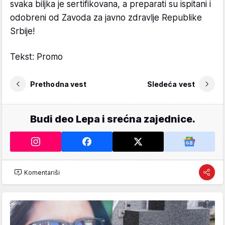
svaka biljka je sertifikovana, a preparati su ispitani i
odobreni od Zavoda za javno zdravlje Republike
Srbije!
Tekst: Promo
Prethodna vest
Sledeća vest
Budi deo Lepa i srećna zajednice.
Komentariši