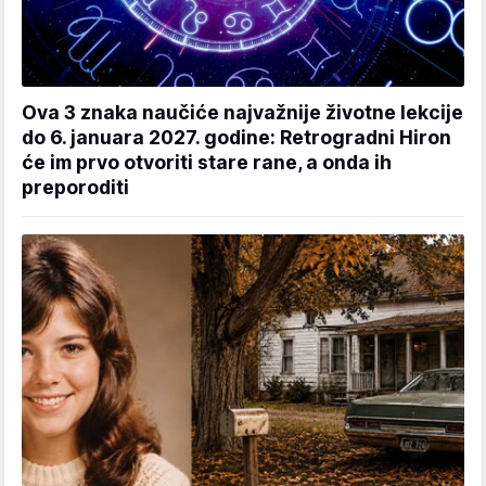
Ova 3 znaka naučiće najvažnije životne lekcije
do 6. januara 2027. godine: Retrogradni Hiron
će im prvo otvoriti stare rane, a onda ih
preporoditi