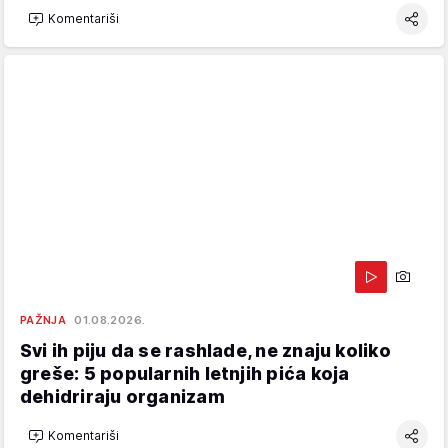
Komentariši
PAŽNJA
01.08.2026.
Svi ih piju da se rashlade, ne znaju koliko
greše: 5 popularnih letnjih pića koja
dehidriraju organizam
Komentariši