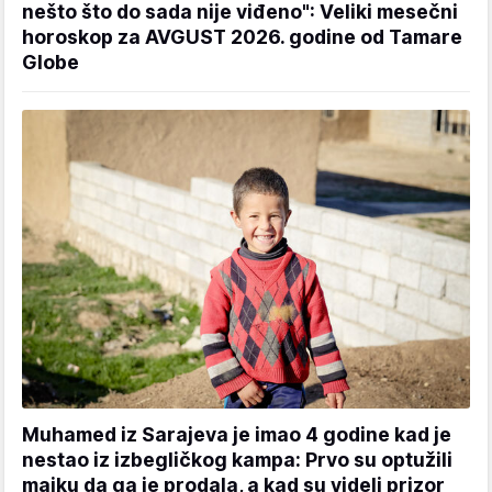
nešto što do sada nije viđeno": Veliki mesečni
horoskop za AVGUST 2026. godine od Tamare
Globe
Muhamed iz Sarajeva je imao 4 godine kad je
nestao iz izbegličkog kampa: Prvo su optužili
majku da ga je prodala, a kad su videli prizor