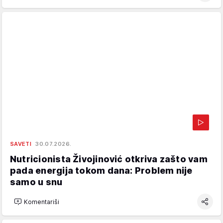
SAVETI
30.07.2026.
Nutricionista Živojinović otkriva zašto vam
pada energija tokom dana: Problem nije
samo u snu
Komentariši