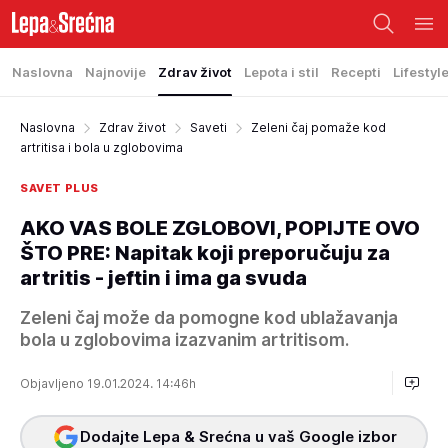
Naslovna
Najnovije
Zdrav život
Lepota i stil
Recepti
Lifestyl
Naslovna
Zdrav život
Saveti
Zeleni čaj pomaže kod
artritisa i bola u zglobovima
SAVET PLUS
AKO VAS BOLE ZGLOBOVI, POPIJTE OVO
ŠTO PRE: Napitak koji preporučuju za
artritis - jeftin i ima ga svuda
Zeleni čaj može da pomogne kod ublažavanja
bola u zglobovima izazvanim artritisom.
Objavljeno 19.01.2024. 14:46h
Dodajte Lepa & Srećna u vaš Google izbor