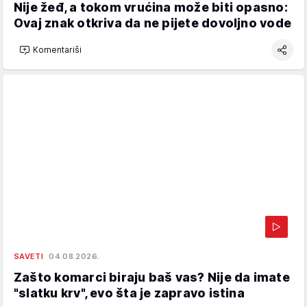
Nije žeđ, a tokom vrućina može biti opasno:
Ovaj znak otkriva da ne pijete dovoljno vode
Komentariši
SAVETI
04.08.2026.
Zašto komarci biraju baš vas? Nije da imate
"slatku krv", evo šta je zapravo istina