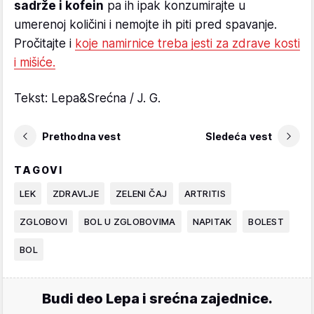
sadrže i kofein
pa ih ipak konzumirajte u
umerenoj količini i nemojte ih piti pred spavanje.
Pročitajte i
koje namirnice treba jesti za zdrave kosti
i mišiće.
Tekst: Lepa&Srećna / J. G.
Prethodna vest
Sledeća vest
TAGOVI
LEK
ZDRAVLJE
ZELENI ČAJ
ARTRITIS
ZGLOBOVI
BOL U ZGLOBOVIMA
NAPITAK
BOLEST
BOL
Budi deo Lepa i srećna zajednice.