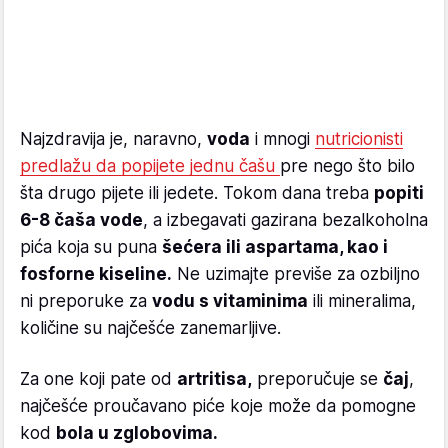
Najzdravija je, naravno,
voda
i mnogi
nutricionisti
predlažu da popijete jednu čašu
pre nego što bilo
šta drugo pijete ili jedete. Tokom dana treba
popiti
6-8 čaša vode
, a izbegavati gazirana bezalkoholna
pića koja su puna
šećera ili aspartama, kao i
fosforne kiseline.
Ne uzimajte previše za ozbiljno
ni preporuke za
vodu s vitaminima
ili mineralima,
količine su najčešće zanemarljive.
Za one koji pate od
artritisa,
preporučuje se
čaj
,
najčešće proučavano piće koje može da pomogne
kod
bola u zglobovima.