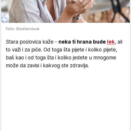
Foto: Shutterstock
Stara poslovica kaže -
neka ti hrana bude
lek
, ali
to važi i za piće. Od toga šta pijete i koliko pijete,
baš kao i od toga šta i koliko jedete u mnogome
može da zavisi i kakvog ste zdravlja.