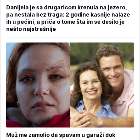
Danijela je sa drugaricom krenula na jezero,
pa nestala bez traga: 2 godine kasnije nalaze
ih u pećini, a priča o tome šta im se desilo je
nešto najstrašnije
Muž me zamolio da spavam u garaži dok