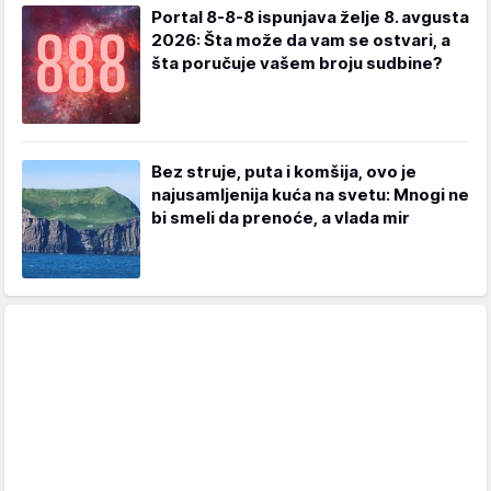
Portal 8-8-8 ispunjava želje 8. avgusta
2026: Šta može da vam se ostvari, a
šta poručuje vašem broju sudbine?
Bez struje, puta i komšija, ovo je
najusamljenija kuća na svetu: Mnogi ne
bi smeli da prenoće, a vlada mir