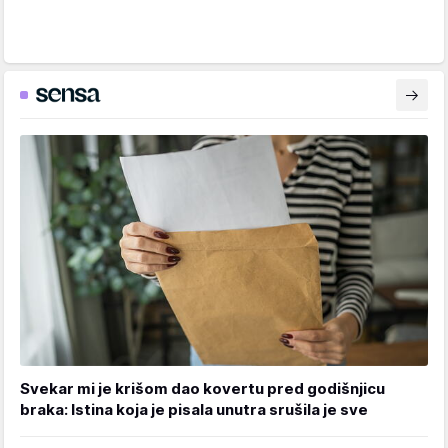
Svekar mi je krišom dao kovertu pred godišnjicu
braka: Istina koja je pisala unutra srušila je sve