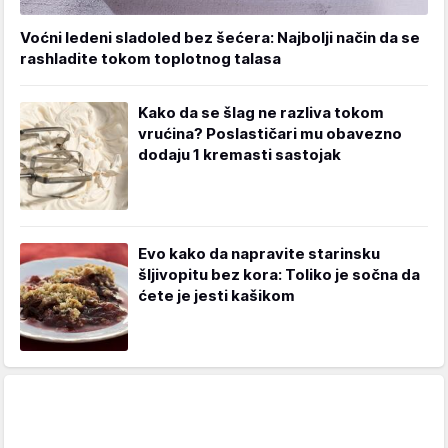
Voćni ledeni sladoled bez šećera: Najbolji način da se
rashladite tokom toplotnog talasa
Kako da se šlag ne razliva tokom
vrućina? Poslastičari mu obavezno
dodaju 1 kremasti sastojak
Evo kako da napravite starinsku
šljivopitu bez kora: Toliko je sočna da
ćete je jesti kašikom