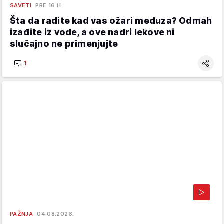
SAVETI
PRE 16 H
Šta da radite kad vas ožari meduza? Odmah
izađite iz vode, a ove nadri lekove ni
slučajno ne primenjujte
1
PAŽNJA
04.08.2026.