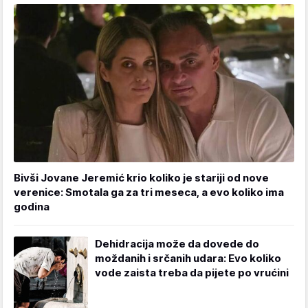
Bivši Jovane Jeremić krio koliko je stariji od nove
verenice: Smotala ga za tri meseca, a evo koliko ima
godina
Dehidracija može da dovede do
moždanih i srčanih udara: Evo koliko
vode zaista treba da pijete po vrućini