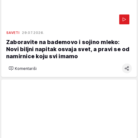
SAVETI
29.07.2026.
Zaboravite na bademovo i sojino mleko:
Novi biljni napitak osvaja svet, a pravi se od
namirnice koju svi imamo
Komentariši