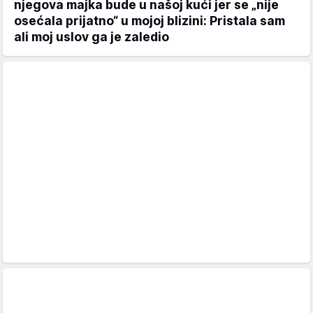
njegova majka bude u našoj kući jer se „nije
osećala prijatno“ u mojoj blizini: Pristala sam
ali moj uslov ga je zaledio