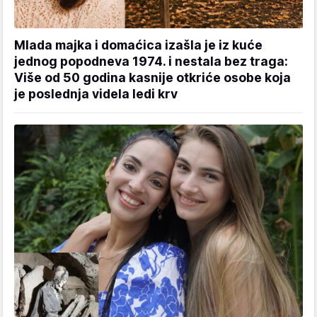
Mlada majka i domaćica izašla je iz kuće
jednog popodneva 1974. i nestala bez traga:
Više od 50 godina kasnije otkriće osobe koja
je poslednja videla ledi krv