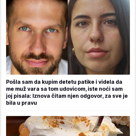
Pošla sam da kupim detetu patike i videla da
me muž vara sa tom udovicom, iste noći sam
joj pisala: Iznova čitam njen odgovor, za sve je
bila u pravu