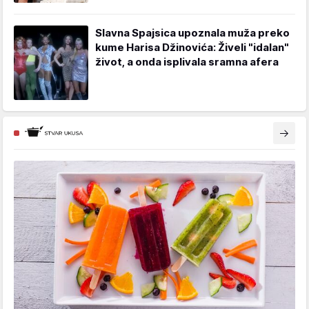
Slavna Spajsica upoznala muža preko
kume Harisa Džinovića: Živeli "idalan"
život, a onda isplivala sramna afera