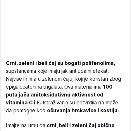
Crni, zeleni i beli čaj su bogati polifenolima
,
supstancama koje imaju jak antiupalni efekat.
Najviše ih ima u zelenom čaju, koji je koristan zbog
epigalocatehina trigalata. Ova materija ima
100
puta jaču anitoksidativnu aktivnost od
vitamina C i E.
Istraživanja su potvrdila da može
da pomogne kod
očuvanja hrskavice i kostiju.
Imajte na umu da
crni, beli i zeleni čaj obično