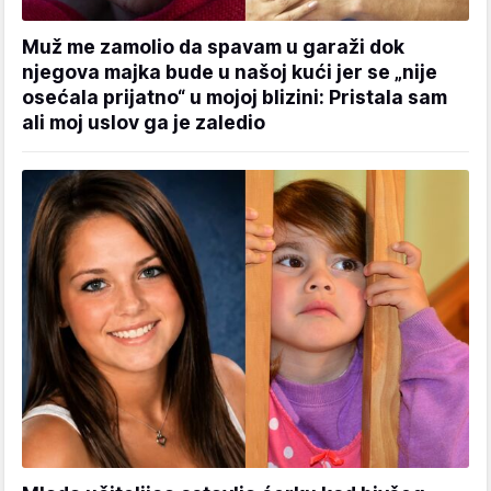
Muž me zamolio da spavam u garaži dok
njegova majka bude u našoj kući jer se „nije
osećala prijatno“ u mojoj blizini: Pristala sam
ali moj uslov ga je zaledio