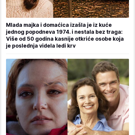
Mlada majka i domaćica izašla je iz kuće
jednog popodneva 1974. i nestala bez traga:
Više od 50 godina kasnije otkriće osobe koja
je poslednja videla ledi krv