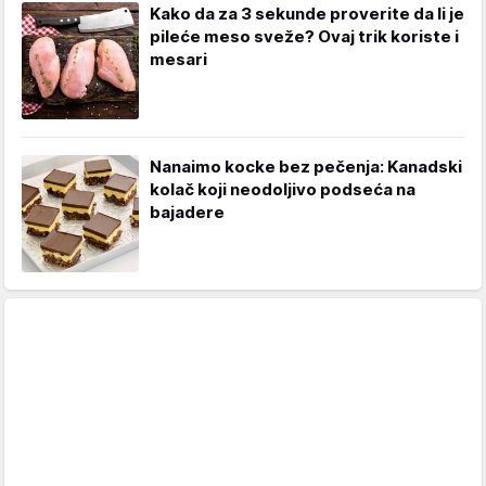
Kako da za 3 sekunde proverite da li je
pileće meso sveže? Ovaj trik koriste i
mesari
Nanaimo kocke bez pečenja: Kanadski
kolač koji neodoljivo podseća na
bajadere