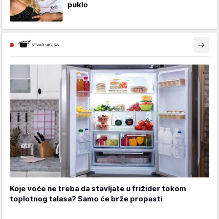
puklo
Koje voće ne treba da stavljate u frižider tokom
toplotnog talasa? Samo će brže propasti