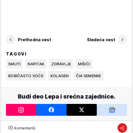
Prethodna vest
Sledeća vest
TAGOVI
SMUTI
NAPITAK
ZDRAVLJE
MIŠIĆI
BOBIČASTO VOĆE
KOLAGEN
ČIA SEMENKE
Budi deo Lepa i srećna zajednice.
Komentariši