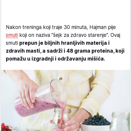
Nakon treninga koji traje 30 minuta, Hajman pije
smuti
koji on naziva "šejk za zdravo starenje". Ovaj
smuti
prepun je biljnih hranljivih materija i
zdravih masti, a sadrži i 48 grama proteina, koji
pomažu u izgradnji i održavanju mišića.