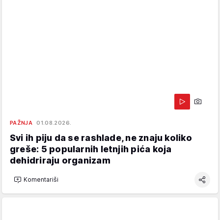
PAŽNJA
01.08.2026.
Svi ih piju da se rashlade, ne znaju koliko
greše: 5 popularnih letnjih pića koja
dehidriraju organizam
Komentariši