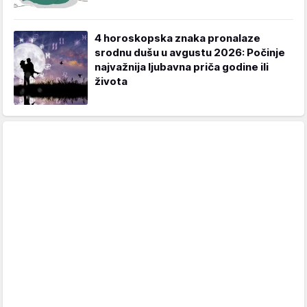
4 horoskopska znaka pronalaze
srodnu dušu u avgustu 2026: Počinje
najvažnija ljubavna priča godine ili
života