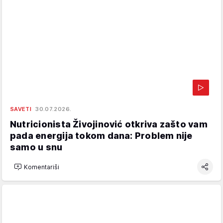
SAVETI
30.07.2026.
Nutricionista Živojinović otkriva zašto vam
pada energija tokom dana: Problem nije
samo u snu
Komentariši