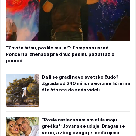
"Zovite hitnu, pozlilo mu je!": Tompson usred
koncerta iznenada prekinuo pesmu pa zatražio
pomoć
Da li se gradi novo svetsko čudo?
Zgrada od 240 miliona evra ne liči ni na
šta što ste do sada videli
"Posle razlaza sam shvatila moju
grešku": Jovana se udaje, Dragan se
verio, a zbog ovoga je među njima