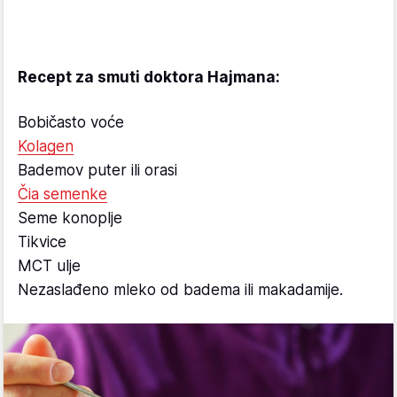
Recept za smuti doktora Hajmana:
Bobičasto voće
Kolagen
Bademov puter ili orasi
Čia semenke
Seme konoplje
Tikvice
MCT ulje
Nezaslađeno mleko od badema ili makadamije.