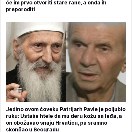
će im prvo otvoriti stare rane, a onda ih
preporoditi
Jedino ovom čoveku Patrijarh Pavle je poljubio
ruku: Ustaše htele da mu deru kožu sa leđa, a
on obožavao snaju Hrvaticu, pa sramno
skončao u Beogradu