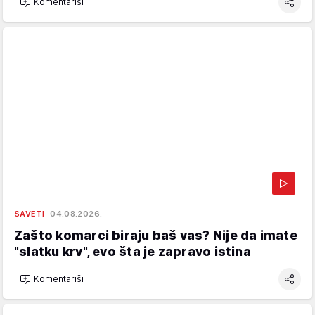
Komentariši
SAVETI
04.08.2026.
Zašto komarci biraju baš vas? Nije da imate
"slatku krv", evo šta je zapravo istina
Komentariši