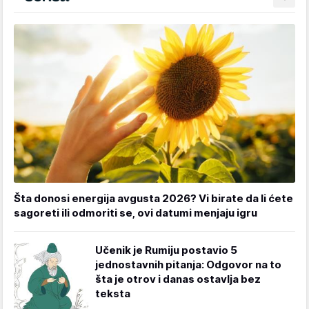
Šta donosi energija avgusta 2026? Vi birate da li ćete
sagoreti ili odmoriti se, ovi datumi menjaju igru
Učenik je Rumiju postavio 5
jednostavnih pitanja: Odgovor na to
šta je otrov i danas ostavlja bez
teksta