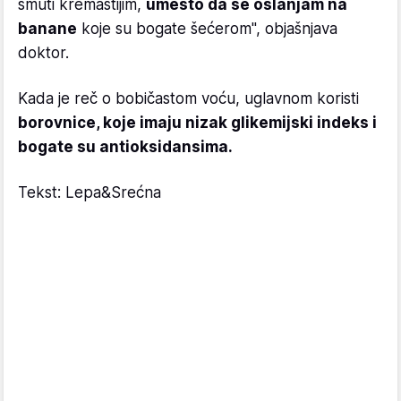
smuti kremastijim,
umesto da se oslanjam na
banane
koje su bogate šećerom", objašnjava
doktor.
Kada je reč o bobičastom voću, uglavnom koristi
borovnice, koje imaju nizak glikemijski indeks i
bogate su antioksidansima.
Tekst: Lepa&Srećna