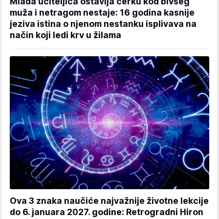
Mlada učiteljica ostavlja ćerku kod bivšeg
muža i netragom nestaje: 16 godina kasnije
jeziva istina o njenom nestanku isplivava na
način koji ledi krv u žilama
Ova 3 znaka naučiće najvažnije životne lekcije
do 6. januara 2027. godine: Retrogradni Hiron