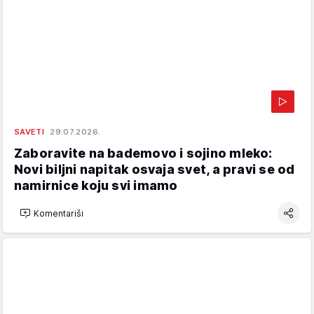
SAVETI
29.07.2026.
Zaboravite na bademovo i sojino mleko:
Novi biljni napitak osvaja svet, a pravi se od
namirnice koju svi imamo
Komentariši