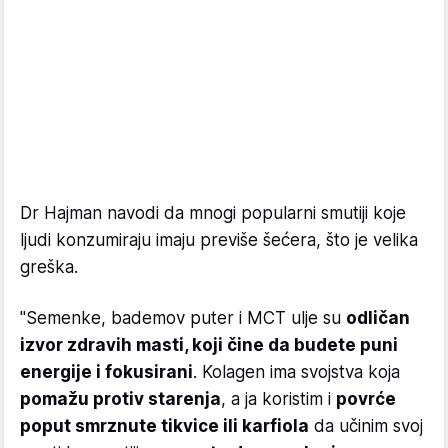
Dr Hajman navodi da mnogi popularni smutiji koje
ljudi konzumiraju imaju previše šećera, što je velika
greška.
"Semenke, bademov puter i MCT ulje su
odličan
izvor zdravih masti, koji čine da budete puni
energije i fokusirani
. Kolagen ima svojstva koja
pomažu protiv starenja
, a ja koristim i
povrće
poput smrznute tikvice ili karfiola
da učinim svoj