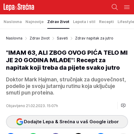
Naslovna
Najnovije
Zdrav život
Lepota i stil
Recepti
Lifestyl
Naslovna
Zdrav život
Saveti
Zdrav napitak za jutro
"IMAM 63, ALI ZBOG OVOG PIĆA TELO MI
JE 20 GODINA MLAĐE": Recept za
napitak koji treba da pijete svako jutro
Doktor Mark Hajman, stručnjak za dugovečnost,
podelio je svoju jutarnju rutinu koja uključuje
smuti pun proteina.
Objavljeno 21.02.2023. 15:07h
Dodajte Lepa & Srećna u vaš Google izbor