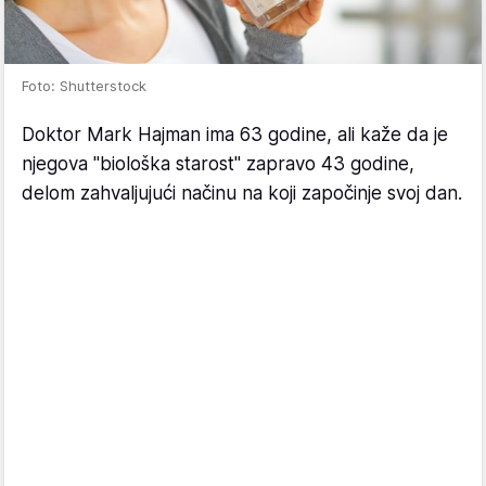
Foto: Shutterstock
Doktor Mark Hajman ima 63 godine, ali kaže da je
njegova "biološka starost" zapravo 43 godine,
delom zahvaljujući načinu na koji započinje svoj dan.