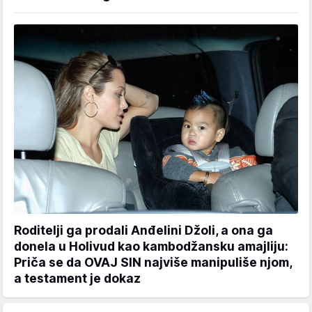
Roditelji ga prodali Anđelini Džoli, a ona ga
donela u Holivud kao kambodžansku amajliju:
Priča se da OVAJ SIN najviše manipuliše njom,
a testament je dokaz