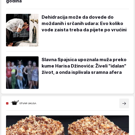
godina
Dehidracija može da dovede do
moždanih i srčanih udara: Evo koliko
vode zaista treba da pijete po vrućini
Slavna Spajsica upoznala muža preko
kume Harisa Džinovića: Živeli "idalan"
život, a onda isplivala sramna afera