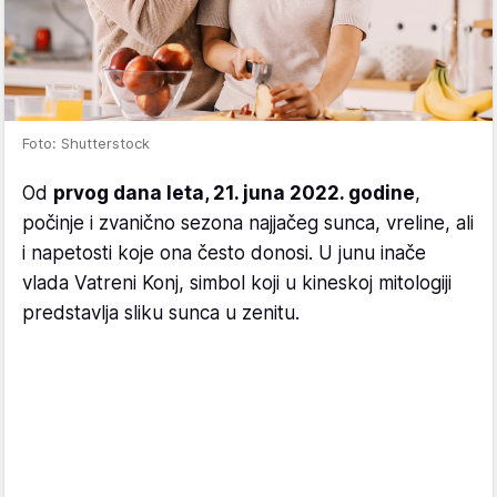
Foto: Shutterstock
Od
prvog dana leta, 21. juna 2022. godine
,
počinje i zvanično sezona najjačeg sunca, vreline, ali
i napetosti koje ona često donosi. U junu inače
vlada Vatreni Konj, simbol koji u kineskoj mitologiji
predstavlja sliku sunca u zenitu.