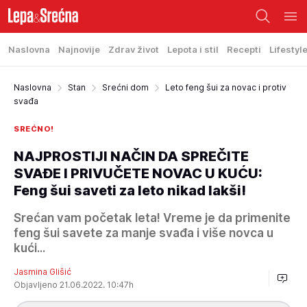
Naslovna
Najnovije
Zdrav život
Lepota i stil
Recepti
Lifestyl
Naslovna
Stan
Srećni dom
Leto feng šui za novac i protiv
svađa
SREĆNO!
NAJPROSTIJI NAČIN DA SPREČITE
SVAĐE I PRIVUČETE NOVAC U KUĆU:
Feng šui saveti za leto nikad lakši!
Srećan vam početak leta! Vreme je da primenite
feng šui savete za manje svađa i više novca u
kući...
Jasmina Glišić
Objavljeno 21.06.2022. 10:47h