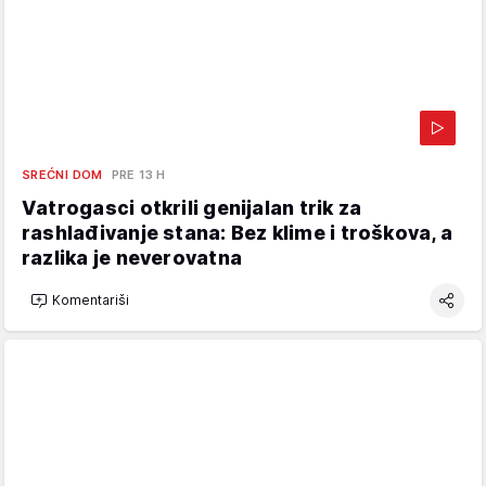
SREĆNI DOM
PRE 13 H
Vatrogasci otkrili genijalan trik za
rashlađivanje stana: Bez klime i troškova, a
razlika je neverovatna
Komentariši