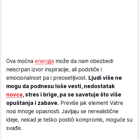
Ova moćna
energija
može da nam obezbedi
neiscrpan izvor inspiracije, ali podstiče i
emocionalnost pa i preosetljivost.
Ljudi više ne
mogu da podnesu loše vesti, nedostatak
novca
, stres i brige, pa se savetuje što više
opuštanja i zabave.
Previše jak element Vatre
nosi mnoge opasnosti. Javljaju se nerealistične
ideje, nekad je teško postići kompromis, moguće su
svađe.