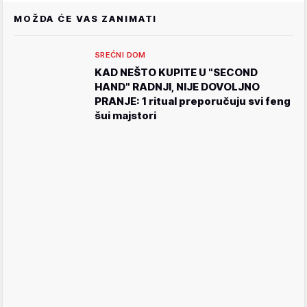
MOŽDA ĆE VAS ZANIMATI
SREĆNI DOM
KAD NEŠTO KUPITE U "SECOND
HAND" RADNJI, NIJE DOVOLJNO
PRANJE: 1 ritual preporučuju svi feng
šui majstori