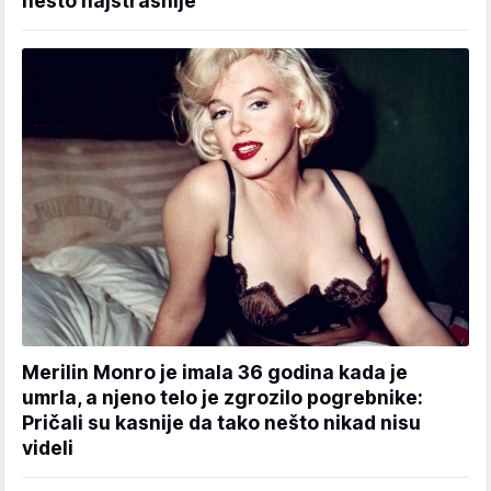
nešto najstrašnije
Merilin Monro je imala 36 godina kada je
umrla, a njeno telo je zgrozilo pogrebnike:
Pričali su kasnije da tako nešto nikad nisu
videli