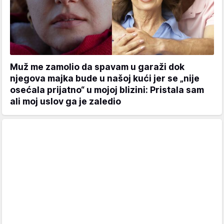
Muž me zamolio da spavam u garaži dok
njegova majka bude u našoj kući jer se „nije
osećala prijatno“ u mojoj blizini: Pristala sam
ali moj uslov ga je zaledio