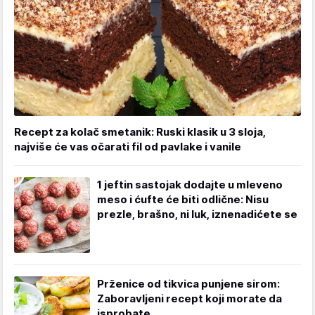
Recept za kolač smetanik: Ruski klasik u 3 sloja,
najviše će vas očarati fil od pavlake i vanile
1 jeftin sastojak dodajte u mleveno
meso i ćufte će biti odlične: Nisu
prezle, brašno, ni luk, iznenadićete se
Prženice od tikvica punjene sirom:
Zaboravljeni recept koji morate da
isprobate