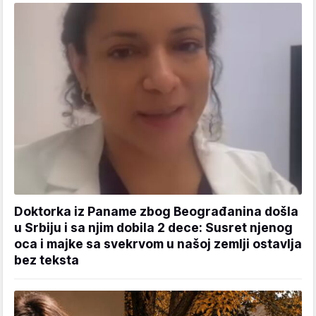
Doktorka iz Paname zbog Beograđanina došla
u Srbiju i sa njim dobila 2 dece: Susret njenog
oca i majke sa svekrvom u našoj zemlji ostavlja
bez teksta