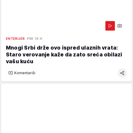
ENTERIJER
PRE 14 H
Mnogi Srbi drže ovo ispred ulaznih vrata:
Staro verovanje kaže da zato sreća obilazi
vašu kuću
Komentariši