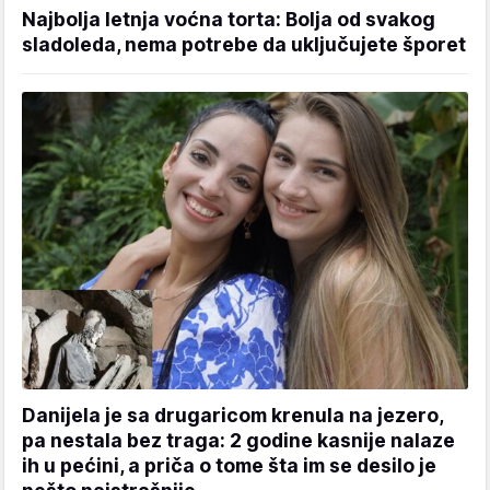
Najbolja letnja voćna torta: Bolja od svakog
sladoleda, nema potrebe da uključujete šporet
Danijela je sa drugaricom krenula na jezero,
pa nestala bez traga: 2 godine kasnije nalaze
ih u pećini, a priča o tome šta im se desilo je