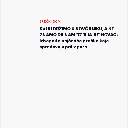
SREĆNI DOM
SVI IH DRŽIMO U NOVČANIKU, A NE
ZNAMO DA NAM “IZBIJAJU” NOVAC:
Izbegnite najčešće greške koje
sprečavaju priliv para