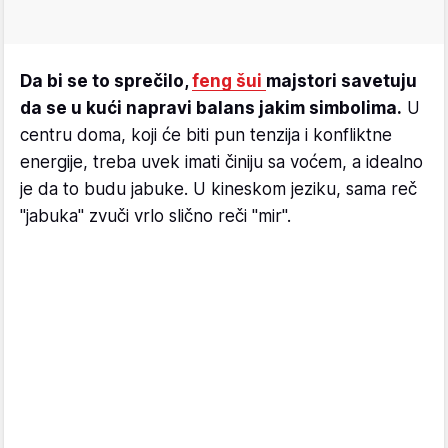
Da bi se to sprečilo,
feng šui
majstori savetuju
da se u kući napravi balans jakim simbolima.
U
centru doma, koji će biti pun tenzija i konfliktne
energije, treba uvek imati činiju sa voćem, a idealno
je da to budu jabuke. U kineskom jeziku, sama reč
"jabuka" zvuči vrlo slično reči "mir".