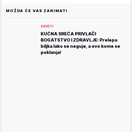
MOŽDA ĆE VAS ZANIMATI
SAVETI
KUĆNA SREĆA PRIVLAČI
BOGATSTVO I ZDRAVLJE: Prelepa
biljka lako se neguje, a evo kome se
poklanja!