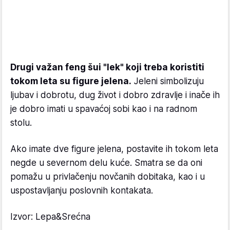
Drugi važan feng šui "lek" koji treba koristiti
tokom leta su figure jelena.
Jeleni simbolizuju
ljubav i dobrotu, dug život i dobro zdravlje i inače ih
je dobro imati u spavaćoj sobi kao i na radnom
stolu.
Ako imate dve figure jelena, postavite ih tokom leta
negde u severnom delu kuće. Smatra se da oni
pomažu u privlačenju novčanih dobitaka, kao i u
uspostavljanju poslovnih kontakata.
Izvor: Lepa&Srećna