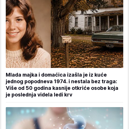
Mlada majka i domaćica izašla je iz kuće
jednog popodneva 1974. i nestala bez traga:
Više od 50 godina kasnije otkriće osobe koja
je poslednja videla ledi krv