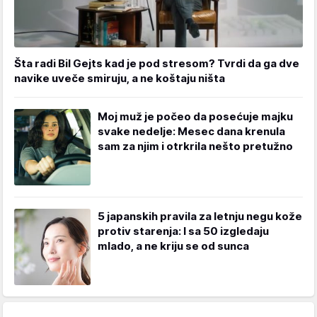
Šta radi Bil Gejts kad je pod stresom? Tvrdi da ga dve
navike uveče smiruju, a ne koštaju ništa
Moj muž je počeo da posećuje majku
svake nedelje: Mesec dana krenula
sam za njim i otrkrila nešto pretužno
5 japanskih pravila za letnju negu kože
protiv starenja: I sa 50 izgledaju
mlado, a ne kriju se od sunca