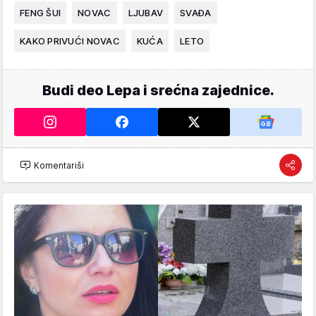
FENG ŠUI
NOVAC
LJUBAV
SVAĐA
KAKO PRIVUĆI NOVAC
KUĆA
LETO
Budi deo Lepa i srećna zajednice.
Komentariši