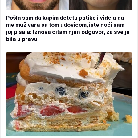
Pošla sam da kupim detetu patike i videla da
me muž vara sa tom udovicom, iste noći sam
joj pisala: Iznova čitam njen odgovor, za sve je
bila u pravu