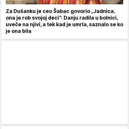
Za Dušanku je ceo Šabac govorio „Jadnica,
ona je rob svojoj deci“: Danju radila u bolnici,
uveče na njivi, a tek kad je umrla, saznalo se ko
je ona bila