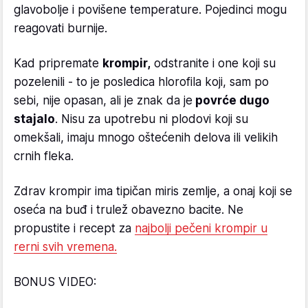
glavobolje i povišene temperature. Pojedinci mogu
reagovati burnije.
Kad pripremate
krompir,
odstranite i one koji su
pozelenili - to je posledica hlorofila koji, sam po
sebi, nije opasan, ali je znak da je
povrće dugo
stajalo
. Nisu za upotrebu ni plodovi koji su
omekšali, imaju mnogo oštećenih delova ili velikih
crnih fleka.
Zdrav krompir ima tipičan miris zemlje, a onaj koji se
oseća na buđ i trulež obavezno bacite. Ne
propustite i recept za
najbolji pečeni krompir u
rerni svih vremena.
BONUS VIDEO: