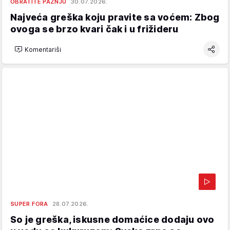
OBRATITE PAŽNJU
30.07.2026.
Najveća greška koju pravite sa voćem: Zbog
ovoga se brzo kvari čak i u frižideru
Komentariši
SUPER FORA
28.07.2026.
So je greška, iskusne domaćice dodaju ovo