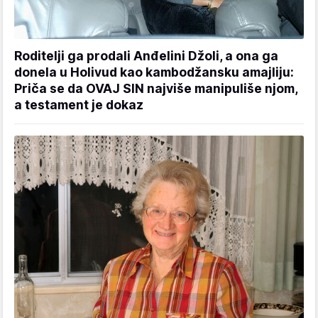
Roditelji ga prodali Anđelini Džoli, a ona ga
donela u Holivud kao kambodžansku amajliju:
Priča se da OVAJ SIN najviše manipuliše njom,
a testament je dokaz