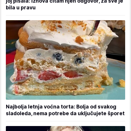
joj pisala: Iznova čitam njen odgovor, za sve je
bila u pravu
Najbolja letnja voćna torta: Bolja od svakog
sladoleda, nema potrebe da uključujete šporet