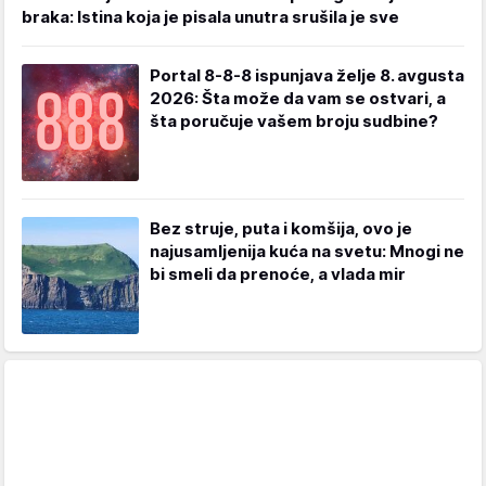
braka: Istina koja je pisala unutra srušila je sve
Portal 8-8-8 ispunjava želje 8. avgusta
2026: Šta može da vam se ostvari, a
šta poručuje vašem broju sudbine?
Bez struje, puta i komšija, ovo je
najusamljenija kuća na svetu: Mnogi ne
bi smeli da prenoće, a vlada mir