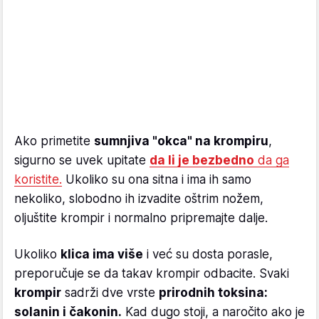
Ako primetite
sumnjiva "okca" na krompiru
,
sigurno se uvek upitate
da li je bezbedno
da ga
koristite.
Ukoliko su ona sitna i ima ih samo
nekoliko, slobodno ih izvadite oštrim nožem,
oljuštite krompir i normalno pripremajte dalje.
Ukoliko
klica ima više
i već su dosta porasle,
preporučuje se da takav krompir odbacite. Svaki
krompir
sadrži dve vrste
prirodnih toksina:
solanin i čakonin.
Kad dugo stoji, a naročito ako je