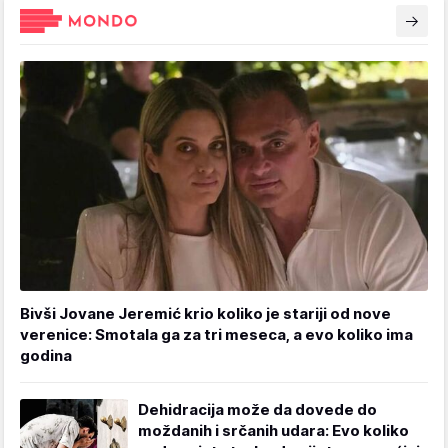
Bivši Jovane Jeremić krio koliko je stariji od nove
verenice: Smotala ga za tri meseca, a evo koliko ima
godina
Dehidracija može da dovede do
moždanih i srčanih udara: Evo koliko