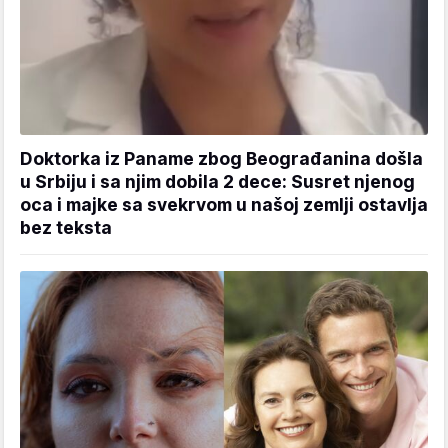
Doktorka iz Paname zbog Beograđanina došla
u Srbiju i sa njim dobila 2 dece: Susret njenog
oca i majke sa svekrvom u našoj zemlji ostavlja
bez teksta