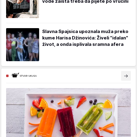
vode zaista treba da pijete po vrućini
Slavna Spajsica upoznala muža preko
kume Harisa Džinovića: Živeli "idalan"
život, a onda isplivala sramna afera