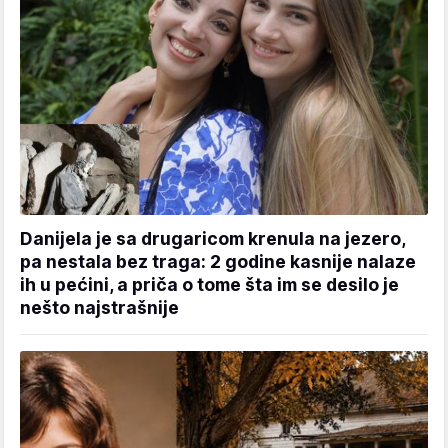
Danijela je sa drugaricom krenula na jezero,
pa nestala bez traga: 2 godine kasnije nalaze
ih u pećini, a priča o tome šta im se desilo je
nešto najstrašnije