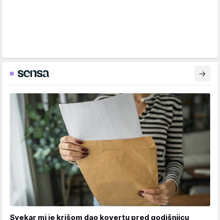
Svekar mi je krišom dao kovertu pred godišnjicu