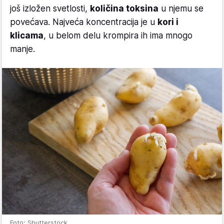
još izložen svetlosti,
količina toksina
u njemu se
povećava. Najveća koncentracija je u
kori i
klicama
, u belom delu krompira ih ima mnogo
manje.
Foto: Shutterstock