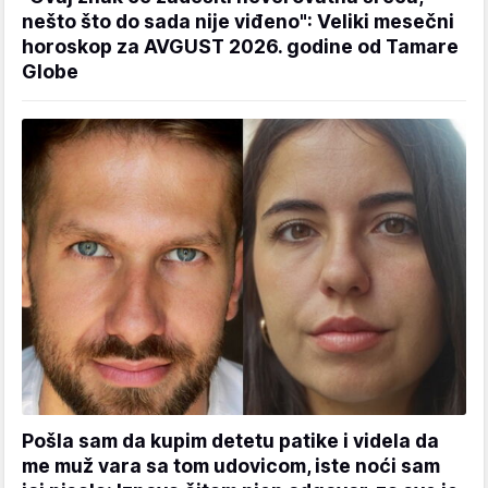
nešto što do sada nije viđeno": Veliki mesečni
horoskop za AVGUST 2026. godine od Tamare
Globe
Pošla sam da kupim detetu patike i videla da
me muž vara sa tom udovicom, iste noći sam