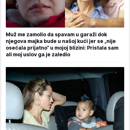
Muž me zamolio da spavam u garaži dok
njegova majka bude u našoj kući jer se „nije
osećala prijatno“ u mojoj blizini: Pristala sam
ali moj uslov ga je zaledio