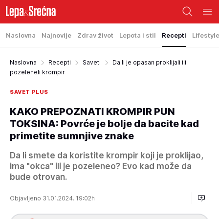
Naslovna
Najnovije
Zdrav život
Lepota i stil
Recepti
Lifestyl
Naslovna
Recepti
Saveti
Da li je opasan proklijali ili
pozeleneli krompir
SAVET PLUS
KAKO PREPOZNATI KROMPIR PUN
TOKSINA: Povrće je bolje da bacite kad
primetite sumnjive znake
Da li smete da koristite krompir koji je proklijao,
ima "okca" ili je pozeleneo? Evo kad može da
bude otrovan.
Objavljeno 31.01.2024. 19:02h