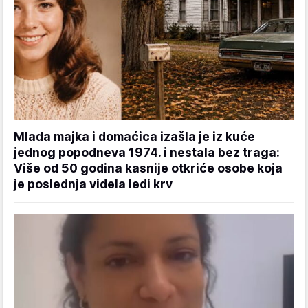
Mlada majka i domaćica izašla je iz kuće
jednog popodneva 1974. i nestala bez traga:
Više od 50 godina kasnije otkriće osobe koja
je poslednja videla ledi krv