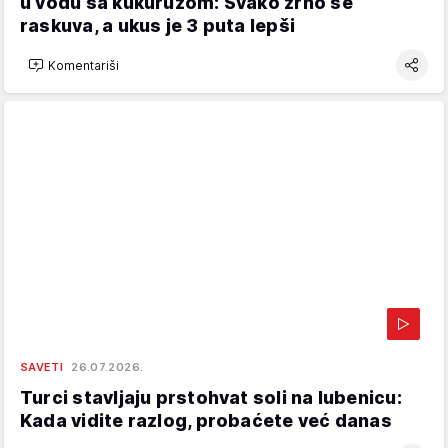
u vodu sa kukuruzom: Svako zrno se
raskuva, a ukus je 3 puta lepši
Komentariši
SAVETI
26.07.2026.
Turci stavljaju prstohvat soli na lubenicu:
Kada vidite razlog, probaćete već danas