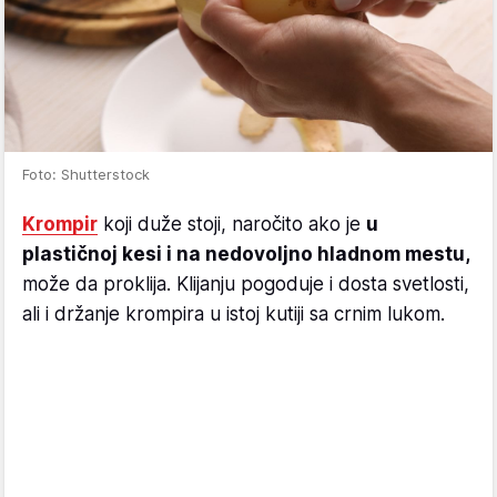
Foto: Shutterstock
Krompir
koji duže stoji, naročito ako je
u
plastičnoj kesi i na nedovoljno hladnom mestu,
može da proklija. Klijanju pogoduje i dosta svetlosti,
ali i držanje krompira u istoj kutiji sa crnim lukom.