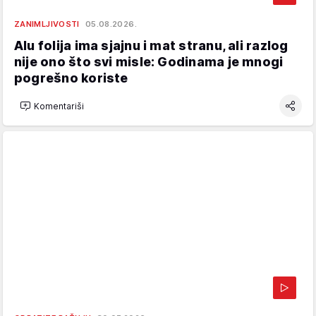
ZANIMLJIVOSTI
05.08.2026.
Alu folija ima sjajnu i mat stranu, ali razlog
nije ono što svi misle: Godinama je mnogi
pogrešno koriste
Komentariši