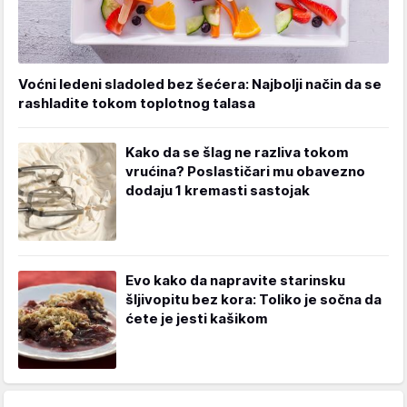
Voćni ledeni sladoled bez šećera: Najbolji način da se
rashladite tokom toplotnog talasa
Kako da se šlag ne razliva tokom
vrućina? Poslastičari mu obavezno
dodaju 1 kremasti sastojak
Evo kako da napravite starinsku
šljivopitu bez kora: Toliko je sočna da
ćete je jesti kašikom