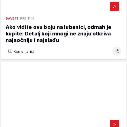
SAVETI
PRE 11 H
Ako vidite ovu boju na lubenici, odmah je
kupite: Detalj koji mnogi ne znaju otkriva
najsočniju i najslađu
Komentariši