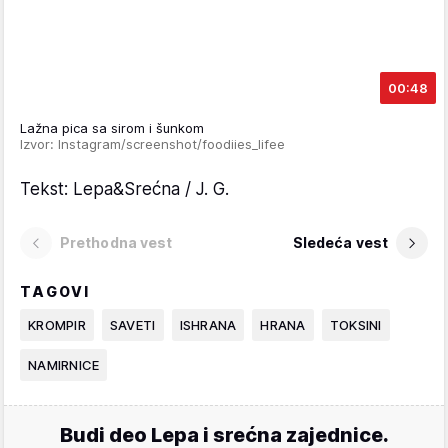
00:48
Lažna pica sa sirom i šunkom
Izvor: Instagram/screenshot/foodiies_lifee
Tekst: Lepa&Srećna / J. G.
Prethodna vest
Sledeća vest
TAGOVI
KROMPIR
SAVETI
ISHRANA
HRANA
TOKSINI
NAMIRNICE
Budi deo Lepa i srećna zajednice.