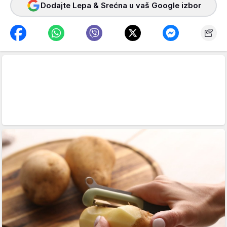
Dodajte Lepa & Srećna u vaš Google izbor