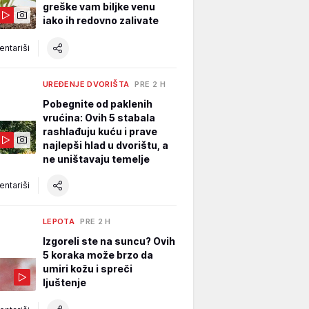
greške vam biljke venu
iako ih redovno zalivate
ntariši
UREĐENJE DVORIŠTA
PRE 2 H
Pobegnite od paklenih
vrućina: Ovih 5 stabala
rashlađuju kuću i prave
najlepši hlad u dvorištu, a
ne uništavaju temelje
ntariši
LEPOTA
PRE 2 H
Izgoreli ste na suncu? Ovih
5 koraka može brzo da
umiri kožu i spreči
ljuštenje