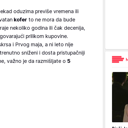
ekad oduzima previše vremena ili
kvatan
kofer
to ne mora da bude
je nekoliko godina ili čak decenija,
govarajući prilikom kupovine.
rsa i Prvog maja, a ni leto nije
trenutno sniženi i dosta pristupačniji
ne, važno je da razmišljate o
5