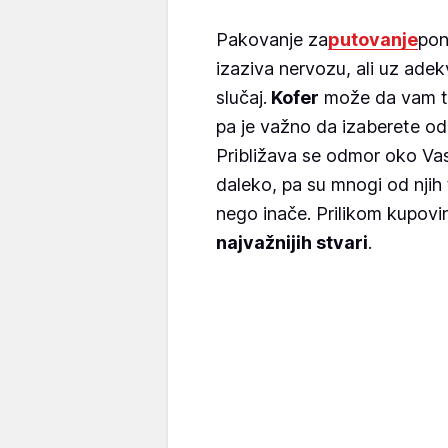
Pakovanje za
putovanje
pon
izaziva nervozu, ali uz ade
slučaj.
Kofer
može da vam tra
pa je važno da izaberete od
Približava se odmor oko Vask
daleko, pa su mnogi od njih 
nego inače. Prilikom kupovi
najvažnijih stvari
.