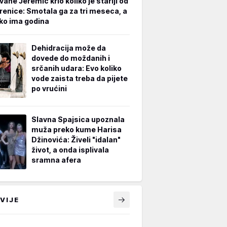
vane Jeremić krio koliko je stariji od
renice: Smotala ga za tri meseca, a
iko ima godina
Dehidracija može da
dovede do moždanih i
srčanih udara: Evo koliko
vode zaista treba da pijete
po vrućini
Slavna Spajsica upoznala
muža preko kume Harisa
Džinovića: Živeli "idalan"
život, a onda isplivala
sramna afera
VIJE