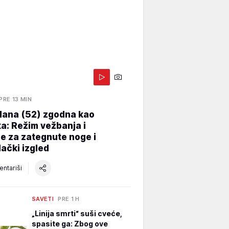
PRE 13 MIN
Hana (52) zgodna kao
a: Režim vežbanja i
e za zategnute noge i
ački izgled
ntariši
SAVETI
PRE 1 H
„Linija smrti“ suši cveće,
spasite ga: Zbog ove