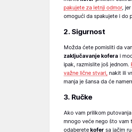
pakujete za letnji odmor
, j
omogući da spakujete i do 
2. Sigurnost
Možda ćete pomisliti da va
zaključavanje kofera
i mod
ipak, razmislite još jednom.
važne lične stvari,
nakit ili 
manja je šansa da će namern
3. Ručke
Ako vam prilikom putovanj
mnogo veće nego što vam to
odaberete
kofer
sa jačim ru