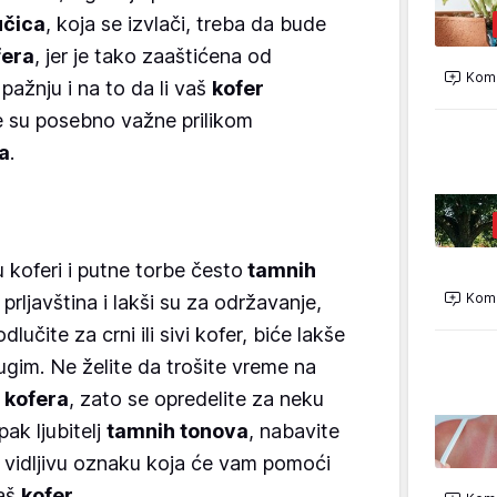
učica
, koja se izvlači, treba da bude
era
, jer je tako zaaštićena od
Kome
pažnju i na to da li vaš
kofer
je su posebno važne prilikom
a
.
u koferi i putne torbe često
tamnih
Kome
 prljavština i lakši su za održavanje,
dlučite za crni ili sivi kofer, biće lakše
gim. Ne želite da trošite vreme na
g
kofera
, zato se opredelite za neku
ak ljubitelj
tamnih tonova
, nabavite
gu vidljivu oznaku koja će vam pomoći
vaš
kofer
.