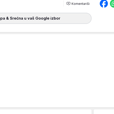
Komentariši
pa & Srećna u vaš Google izbor