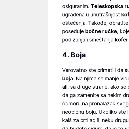
osiguranim.
Teleskopska r
ugrađena u unutrašnjost
kof
oštećenja. Takođe, obratite 
poseduje
bočne ručke
, ko
podizanja i smeštanja
kofer
4. Boja
Verovatno ste primetili da s
boja
. Na njima se manje vidi
ali, sa druge strane, ako se o
da ga zamenite sa nekim dru
odmoru na pronalazak svo
neobičnu boju. Ukoliko ste ip
kaiš za prtljag ili neku dru
da budete sigurni da je to 