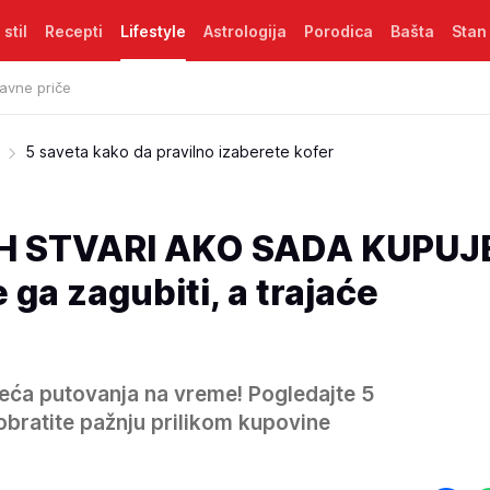
 stil
Recepti
Lifestyle
Astrologija
Porodica
Bašta
Stan
avne priče
5 saveta kako da pravilno izaberete kofer
H STVARI AKO SADA KUPUJ
ga zagubiti, a trajaće
jeća putovanja na vreme! Pogledajte 5
obratite pažnju prilikom kupovine