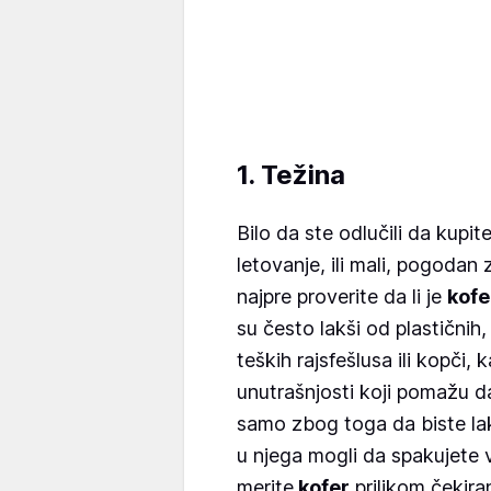
1. Težina
Bilo da ste odlučili da kupit
letovanje, ili mali, pogodan
najpre proverite da li je
kofe
su često lakši od plastičnih, 
teških rajsfešlusa ili kopči,
unutrašnjosti koji pomažu da
samo zbog toga da biste lakše
u njega mogli da spakujete vi
merite
kofer
prilikom čekira