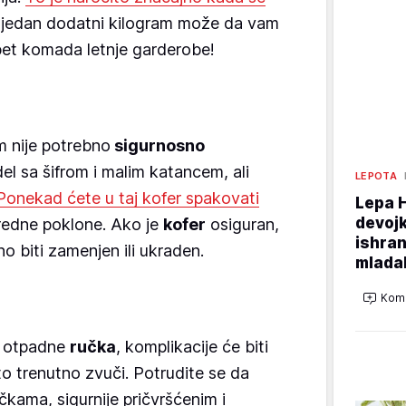
er jedan dodatni kilogram može da vam
pet komada letnje garderobe!
m nije potrebno
sigurnosno
el sa šifrom i malim katancem, ali
LEPOTA
Ponekad ćete u taj kofer spakovati
Lepa 
devojk
vredne poklone. Ako je
kofer
osiguran,
ishran
o biti zamenjen ili ukraden.
mladal
Kome
a otpadne
ručka
, komplikacije će biti
 trenutno zvuči. Potrudite se da
čkama, sigurnije pričvršćenim i