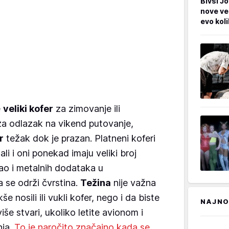
Bivši Jo
nove ve
evo kol
e
veliki kofer
za zimovanje ili
 za odlazak na vikend putovanje,
r
težak dok je prazan. Platneni koferi
ali i oni ponekad imaju veliki broj
 kao i metalnih dodataka u
 se održi čvrstina.
Težina
nije važna
 nosili ili vukli kofer, nego i da biste
NAJNO
še stvari, ukoliko letite avionom i
nja.
To je naročito značajno kada se