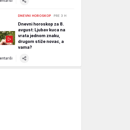
ntariši
DNEVNI HOROSKOP
PRE 3 H
Dnevni horoskop za 8.
avgust: Ljubav kuca na
vrata jednom znaku,
drugom stiže novac, a
vama?
ntariši