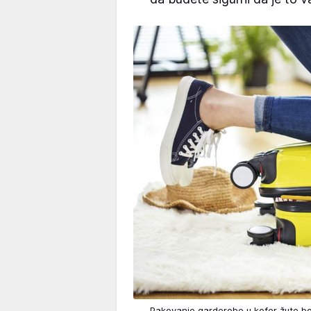
Pakovanje garderobe u kofer žute b