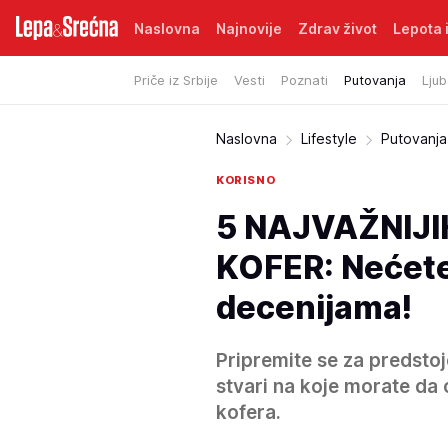
Naslovna
Najnovije
Zdrav život
Lepota i
Priče iz Srbije
Vesti
Poznati
Putovanja
Ljub
Naslovna
Lifestyle
Putovanja
KORISNO
5 NAJVAŽNIJI
KOFER: Nećete 
decenijama!
Pripremite se za predsto
stvari na koje morate da 
kofera.