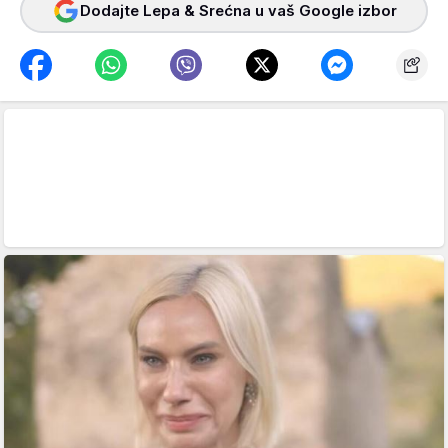
Dodajte Lepa & Srećna u vaš Google izbor