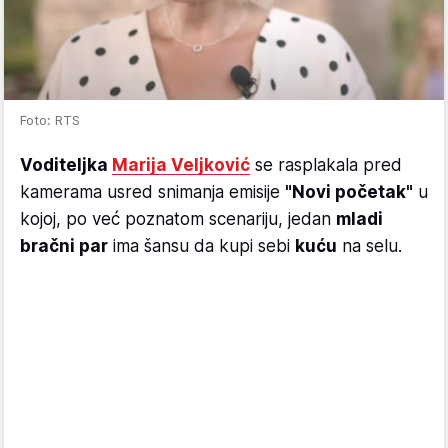
Foto: RTS
Voditeljka
Marija Veljković
se rasplakala pred
kamerama usred snimanja emisije
"Novi početak"
u
kojoj, po već poznatom scenariju, jedan
mladi
bračni par
ima šansu da kupi sebi
kuću
na selu.