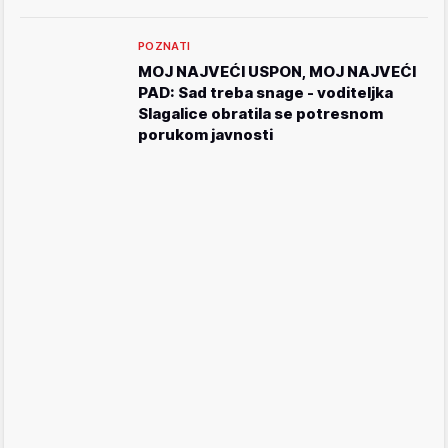
POZNATI
MOJ NAJVEĆI USPON, MOJ NAJVEĆI
PAD: Sad treba snage - voditeljka
Slagalice obratila se potresnom
porukom javnosti