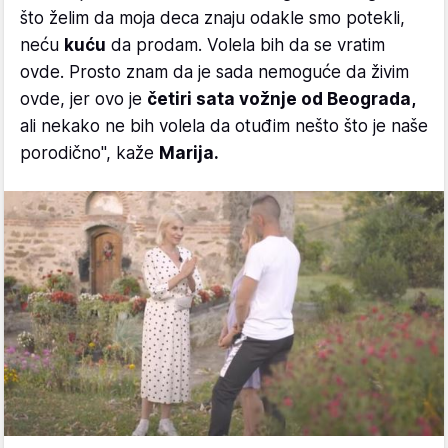
što želim da moja deca znaju odakle smo potekli,
neću
kuću
da prodam. Volela bih da se vratim
ovde. Prosto znam da je sada nemoguće da živim
ovde, jer ovo je
četiri sata vožnje od Beograda,
ali nekako ne bih volela da otuđim nešto što je naše
porodično", kaže
Marija.