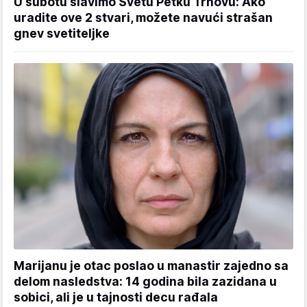
U subotu slavimo Svetu Petku Trnovu: Ako
uradite ove 2 stvari, možete navući strašan
gnev svetiteljke
Marijanu je otac poslao u manastir zajedno sa
delom nasledstva: 14 godina bila zazidana u
sobici, ali je u tajnosti decu rađala