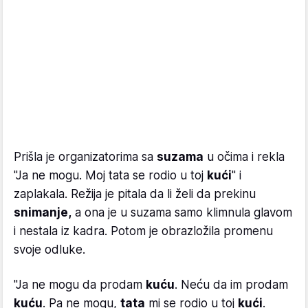
Prišla je organizatorima sa
suzama
u očima i rekla
"Ja ne mogu. Moj tata se rodio u toj
kući
" i
zaplakala. Režija je pitala da li želi da prekinu
snimanje,
a ona je u suzama samo klimnula glavom
i nestala iz kadra. Potom je obrazložila promenu
svoje odluke.
"Ja ne mogu da prodam
kuću
. Neću da im prodam
kuću
. Pa ne mogu,
tata
mi se rodio u toj
kući
.