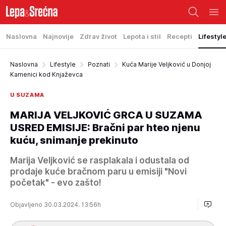
Naslovna
Najnovije
Zdrav život
Lepota i stil
Recepti
Lifestyl
Naslovna
Lifestyle
Poznati
Kuća Marije Veljković u Donjoj
Kamenici kod Knjaževca
U SUZAMA
MARIJA VELJKOVIĆ GRCA U SUZAMA
USRED EMISIJE: Bračni par hteo njenu
kuću, snimanje prekinuto
Marija Veljković se rasplakala i odustala od
prodaje kuće bračnom paru u emisiji "Novi
početak" - evo zašto!
Objavljeno 30.03.2024. 13:56h