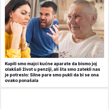
Kupili smo majci kućne aparate da bismo joj
olakšali život u penziji, ali šta smo zatekli nas
je potreslo: Silne pare smo pukli da bi se ona
ovako ponašala