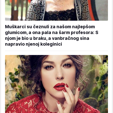
Muškarci su čeznuli za našom najlepšom
glumicom, a ona pala na šarm profesora: S
njom je bio u braku, a vanbračnog sina
napravio njenoj koleginici