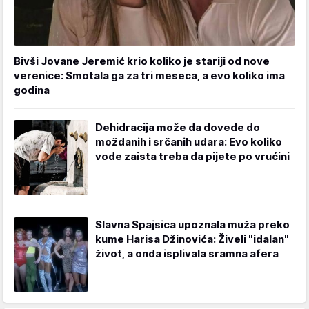
Bivši Jovane Jeremić krio koliko je stariji od nove
verenice: Smotala ga za tri meseca, a evo koliko ima
godina
Dehidracija može da dovede do
moždanih i srčanih udara: Evo koliko
vode zaista treba da pijete po vrućini
Slavna Spajsica upoznala muža preko
kume Harisa Džinovića: Živeli "idalan"
život, a onda isplivala sramna afera