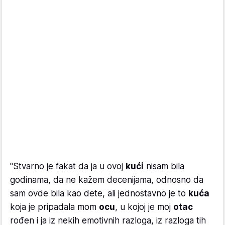
"Stvarno je fakat da ja u ovoj
kući
nisam bila
godinama, da ne kažem decenijama, odnosno da
sam ovde bila kao dete, ali jednostavno je to
kuća
koja je pripadala mom
ocu
, u kojoj je moj
otac
rođen i ja iz nekih emotivnih razloga, iz razloga tih