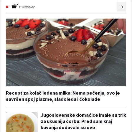
Recept za kolač ledena milka: Nema pečenja, ovo je
savršen spoj plazme, sladoleda i čokolade
Jugoslovenske domaćice imale su trik
za ukusniju čorbu: Pred sam kraj
kuvanja dodavale su ovo