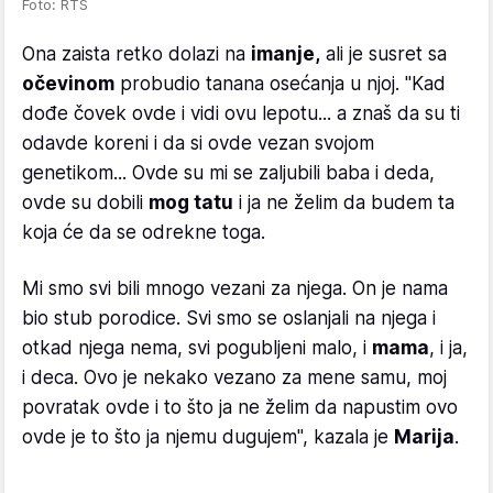
Foto: RTS
Ona zaista retko dolazi na
imanje,
ali je susret sa
očevinom
probudio tanana osećanja u njoj. "Kad
dođe čovek ovde i vidi ovu lepotu... a znaš da su ti
odavde koreni i da si ovde vezan svojom
genetikom... Ovde su mi se zaljubili baba i deda,
ovde su dobili
mog tatu
i ja ne želim da budem ta
koja će da se odrekne toga.
Mi smo svi bili mnogo vezani za njega. On je nama
bio stub porodice. Svi smo se oslanjali na njega i
otkad njega nema, svi pogubljeni malo, i
mama
, i ja,
i deca. Ovo je nekako vezano za mene samu, moj
povratak ovde i to što ja ne želim da napustim ovo
ovde je to što ja njemu dugujem", kazala je
Marija
.