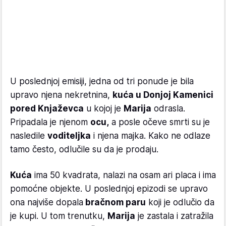
U poslednjoj emisiji, jedna od tri ponude je bila
upravo njena nekretnina,
kuća u Donjoj Kamenici
pored Knjaževca
u kojoj je
Marija
odrasla.
Pripadala je njenom
ocu,
a posle očeve smrti su je
nasledile
voditeljka
i njena majka. Kako ne odlaze
tamo često, odlučile su da je prodaju.
Kuća
ima 50 kvadrata, nalazi na osam ari placa i ima
pomoćne objekte. U poslednjoj epizodi se upravo
ona najviše dopala
bračnom paru
koji je odlučio da
je kupi. U tom trenutku,
Marija
je zastala i zatražila