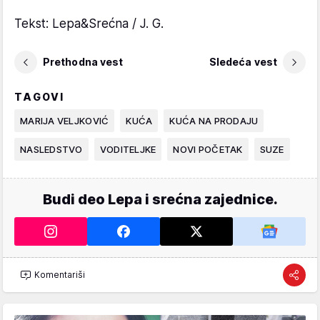
Tekst: Lepa&Srećna / J. G.
Prethodna vest
Sledeća vest
TAGOVI
MARIJA VELJKOVIĆ
KUĆA
KUĆA NA PRODAJU
NASLEDSTVO
VODITELJKE
NOVI POČETAK
SUZE
Budi deo Lepa i srećna zajednice.
Komentariši