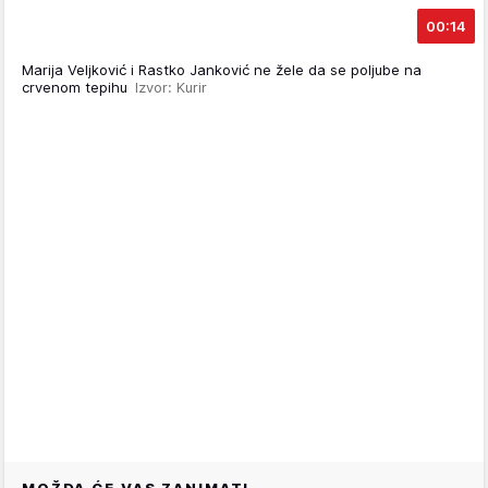
00:14
Marija Veljković i Rastko Janković ne žele da se poljube na
crvenom tepihu
Izvor: Kurir
MOŽDA ĆE VAS ZANIMATI