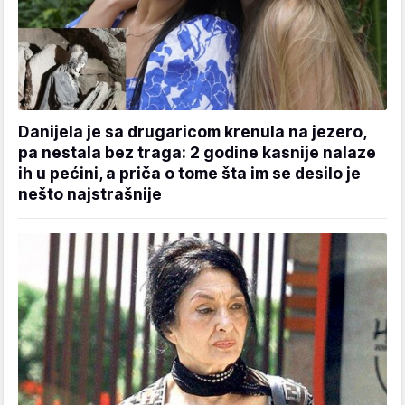
Danijela je sa drugaricom krenula na jezero,
pa nestala bez traga: 2 godine kasnije nalaze
ih u pećini, a priča o tome šta im se desilo je
nešto najstrašnije