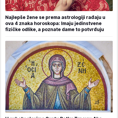
Najlepše žene se prema astrologiji rađaju u
ova 4 znaka horoskopa: Imaju jedinstvene
fizičke odlike, a poznate dame to potvrđuju