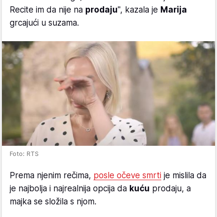
Recite im da nije na
prodaju
", kazala je
Marija
grcajući u suzama.
Foto: RTS
Prema njenim rečima,
posle očeve smrti
je mislila da
je najbolja i najrealnija opcija da
kuću
prodaju, a
majka se složila s njom.