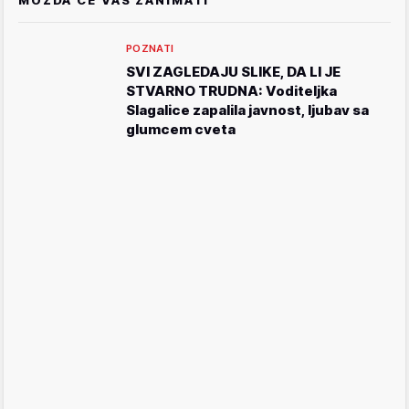
POZNATI
SVI ZAGLEDAJU SLIKE, DA LI JE
STVARNO TRUDNA: Voditeljka
Slagalice zapalila javnost, ljubav sa
glumcem cveta