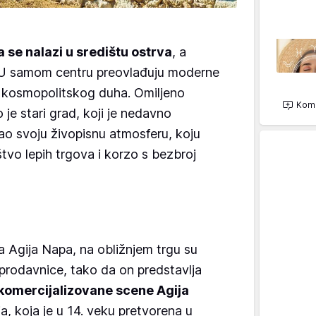
a se nalazi u središtu ostrva
, a
. U samom centru preovlađuju moderne
 kosmopolitskog duha. Omiljeno
Kome
 je stari grad, koji je nedavno
ržao svoju živopisnu atmosferu, koju
štvo lepih trgova i korzo s bezbroj
 Agija Napa, na obližnjem trgu su
 prodavnice, tako da on predstavlja
 komercijalizovane scene Agija
a, koja je u 14. veku pretvorena u