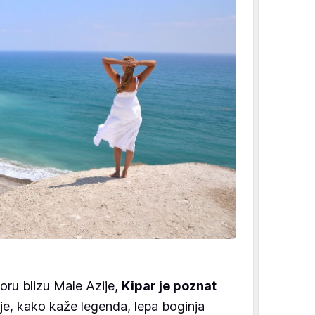
u blizu Male Azije,
Kipar je poznat
r je, kako kaže legenda, lepa boginja