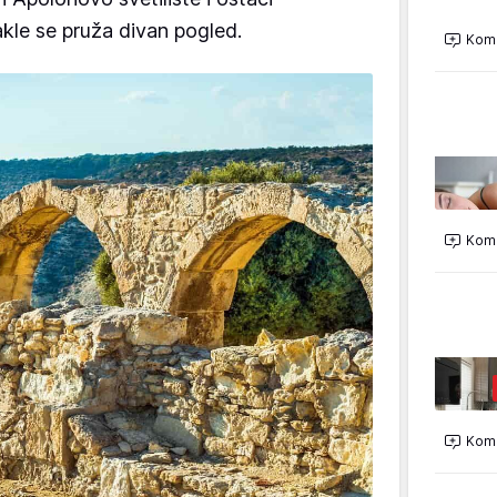
kle se pruža divan pogled.
Kome
Kome
Kome