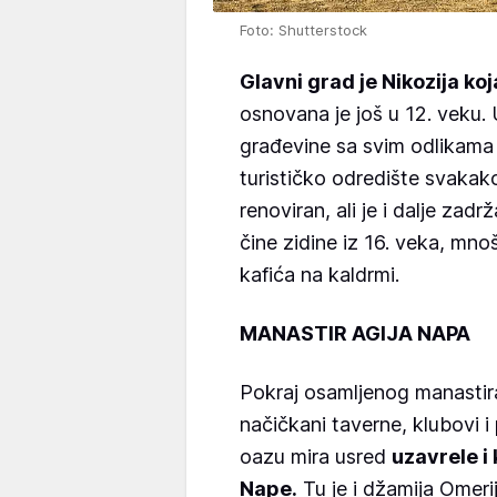
Foto: Shutterstock
Glavni grad je Nikozija koj
osnovana je još u 12. veku
građevine sa svim odlikama
turističko odredište svakako
renoviran, ali je i dalje zad
čine zidine iz 16. veka, mno
kafića na kaldrmi.
MANASTIR AGIJA NAPA
Pokraj osamljenog manastira
načičkani taverne, klubovi i
oazu mira usred
uzavrele i
Nape.
Tu je i džamija Omerij