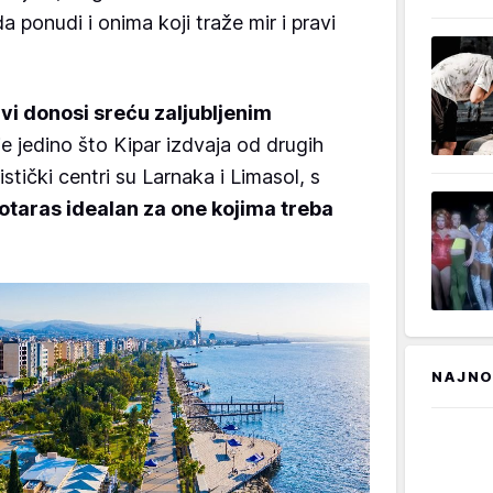
ponudi i onima koji traže mir i pravi
avi donosi sreću zaljubljenim
je jedino što Kipar izdvaja od drugih
stički centri su Larnaka i Limasol, s
otaras idealan za one kojima treba
NAJNO