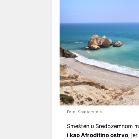
Foto: Shutterstock
Smešten u Sredozemnom mor
i kao Afroditino ostrvo
, je