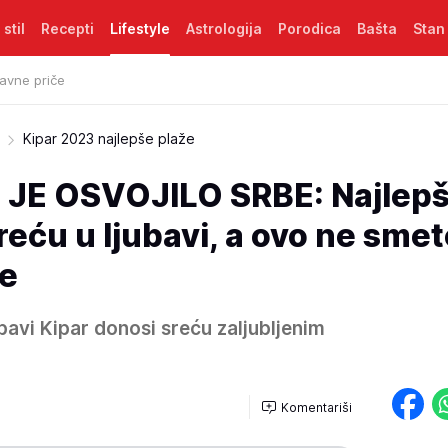
 stil
Recepti
Lifestyle
Astrologija
Porodica
Bašta
Stan
avne priče
Kipar 2023 najlepše plaže
JE OSVOJILO SRBE: Najlep
reću u ljubavi, a ovo ne smet
te
bavi Kipar donosi sreću zaljubljenim
Komentariši