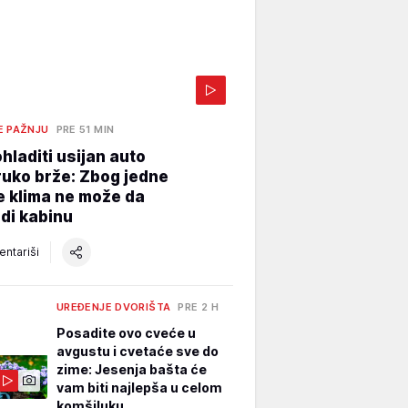
E PAŽNJU
PRE 51 MIN
hladiti usijan auto
uko brže: Zbog jedne
e klima ne može da
di kabinu
ntariši
UREĐENJE DVORIŠTA
PRE 2 H
Posadite ovo cveće u
avgustu i cvetaće sve do
zime: Jesenja bašta će
vam biti najlepša u celom
komšiluku