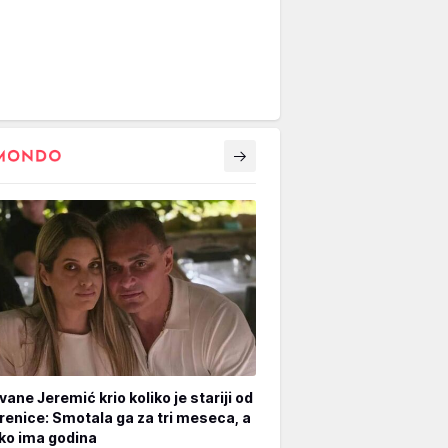
vane Jeremić krio koliko je stariji od
renice: Smotala ga za tri meseca, a
iko ima godina