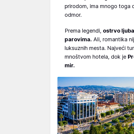
prirodom, ima mnogo toga da 
odmor.
Prema legendi,
ostrvo ljub
parovima.
Ali, romantika ni
luksuznih mesta. Najveći turi
mnoštvom hotela, dok je
Pr
mir.