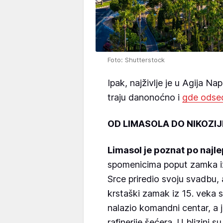
Foto: Shutterstock
Ipak, najživlje je u Agija Na
traju danonoćno i
gde odsed
OD LIMASOLA DO NIKOZIJ
Limasol je poznat po naj
spomenicima poput zamka iz 
Srce priredio svoju svadbu, 
krstaški zamak iz 15. veka s
nalazio komandni centar, a 
rafinerije šećera. U blizini s