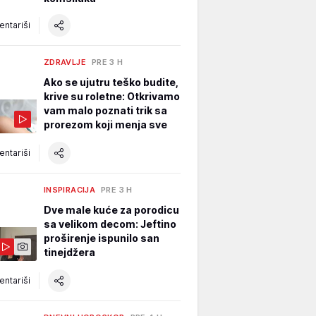
ntariši
ZDRAVLJE
PRE 3 H
Ako se ujutru teško budite,
krive su roletne: Otkrivamo
vam malo poznati trik sa
prorezom koji menja sve
ntariši
INSPIRACIJA
PRE 3 H
Dve male kuće za porodicu
sa velikom decom: Jeftino
proširenje ispunilo san
tinejdžera
ntariši