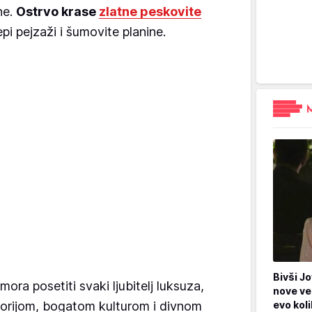
ne.
Ostrvo krase
zlatne peskovite
lepi pejzaži i šumovite planine.
Bivši Jo
mora posetiti svaki ljubitelj luksuza,
nove ve
torijom, bogatom kulturom i divnom
evo kol