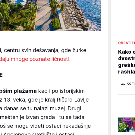
OBRATIT
pi, centru svih dešavanja, gde žurke
Kako o
dvostr
aju mnoge poznate ličnosti.
grešk
rashla
E
Kome
lepšim plažama
kao i po istorijskim
13. veka, gde je kralj Ričard Lavlje
a danas se tu nalazi muzej. Drugi
mešten je izvan grada i tu se tada
još se mogu videti ostaci nekadašnje
u i Apolonovo svetilište i ostaci