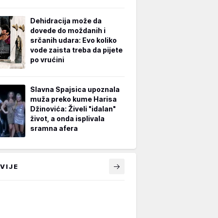
Dehidracija može da
dovede do moždanih i
srčanih udara: Evo koliko
vode zaista treba da pijete
po vrućini
Slavna Spajsica upoznala
muža preko kume Harisa
Džinovića: Živeli "idalan"
život, a onda isplivala
sramna afera
VIJE