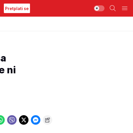
Pretplati se
ša
e ni