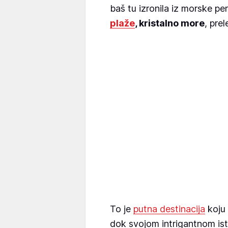
baš tu izronila iz morske pe
plaže
, kristalno more
, pre
To je
putna destinacija
koju 
dok svojom intrigantnom is