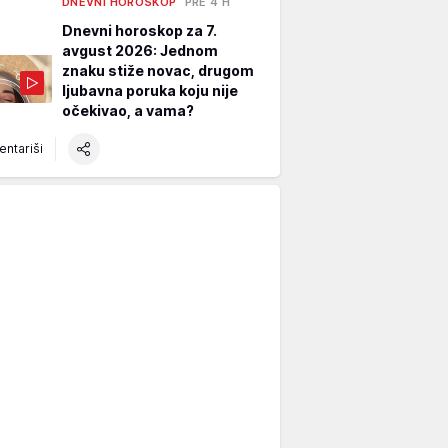
DNEVNI HOROSKOP
PRE 4 H
Dnevni horoskop za 7.
avgust 2026: Jednom
znaku stiže novac, drugom
ljubavna poruka koju nije
očekivao, a vama?
ntariši