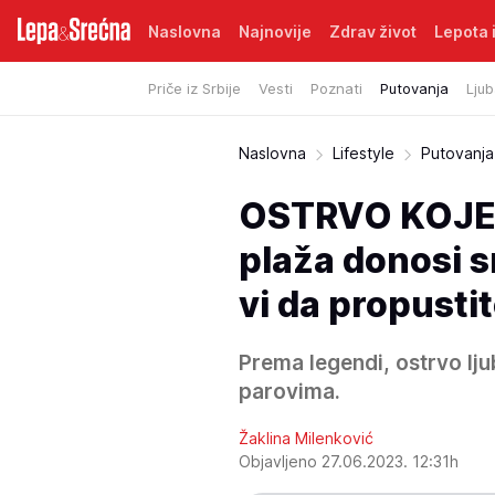
Naslovna
Najnovije
Zdrav život
Lepota i
Priče iz Srbije
Vesti
Poznati
Putovanja
Ljub
Naslovna
Lifestyle
Putovanja
OSTRVO KOJE 
plaža donosi s
vi da propusti
Prema legendi, ostrvo lju
parovima.
Žaklina Milenković
Objavljeno 27.06.2023. 12:31h