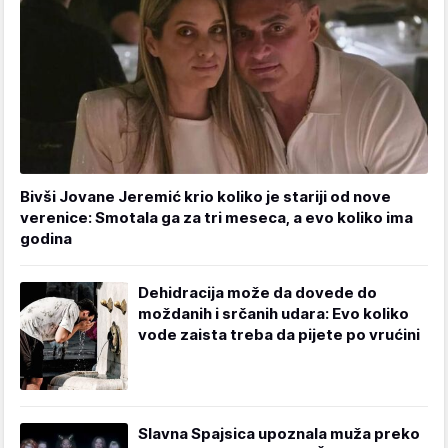
Bivši Jovane Jeremić krio koliko je stariji od nove
verenice: Smotala ga za tri meseca, a evo koliko ima
godina
Dehidracija može da dovede do
moždanih i srčanih udara: Evo koliko
vode zaista treba da pijete po vrućini
Slavna Spajsica upoznala muža preko