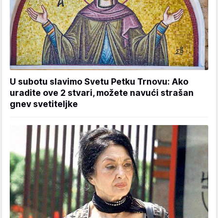
U subotu slavimo Svetu Petku Trnovu: Ako
uradite ove 2 stvari, možete navući strašan
gnev svetiteljke