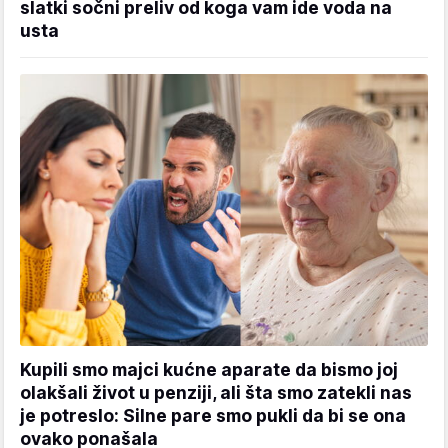
slatki sočni preliv od koga vam ide voda na
usta
Kupili smo majci kućne aparate da bismo joj
olakšali život u penziji, ali šta smo zatekli nas
je potreslo: Silne pare smo pukli da bi se ona
ovako ponašala