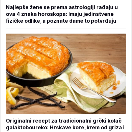
Najlepše žene se prema astrologiji rađaju u
ova 4 znaka horoskopa: Imaju jedinstvene
fizičke odlike, a poznate dame to potvrđuju
Originalni recept za tradicionalni grčki kolač
galaktoboureko: Hrskave kore, krem od griza i