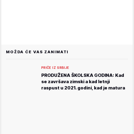
MOŽDA ĆE VAS ZANIMATI
PRIČE IZ SRBIJE
PRODUŽENA ŠKOLSKA GODINA: Kad
se završava zimski a kad letnji
raspust u 2021. godini, kad je matura