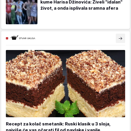
kume Harisa Džinovića: Živeli "idalan"
život, a onda isplivala sramna afera
Recept za kolač smetanik: Ruski klasik u 3 sloja,
najviše će vas očarati fil od pavlake i vanile