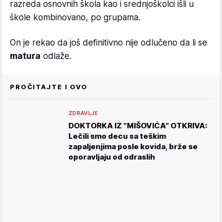
razreda osnovnih škola kao i srednjoškolci išli u
škole kombinovano, po grupama.
On je rekao da još definitivno nije odlučeno da li se
matura
odlaže.
PROČITAJTE I OVO
ZDRAVLJE
DOKTORKA IZ "MIŠOVIĆA" OTKRIVA:
Lečili smo decu sa teškim
zapaljenjima posle kovida, brže se
oporavljaju od odraslih