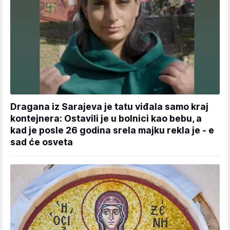
Dragana iz Sarajeva je tatu viđala samo kraj
kontejnera: Ostavili je u bolnici kao bebu, a
kad je posle 26 godina srela majku rekla je - e
sad će osveta