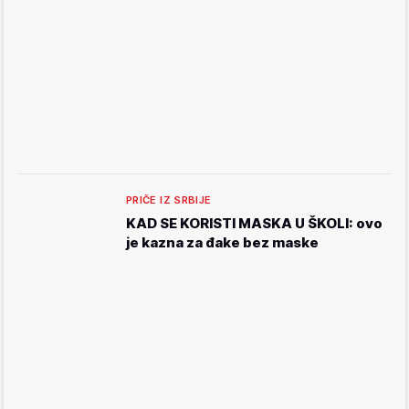
PRIČE IZ SRBIJE
KAD SE KORISTI MASKA U ŠKOLI: ovo
je kazna za đake bez maske