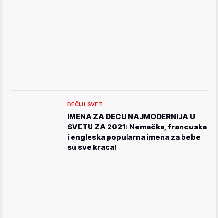
DEČIJI SVET
IMENA ZA DECU NAJMODERNIJA U
SVETU ZA 2021: Nemačka, francuska
i engleska popularna imena za bebe
su sve kraća!