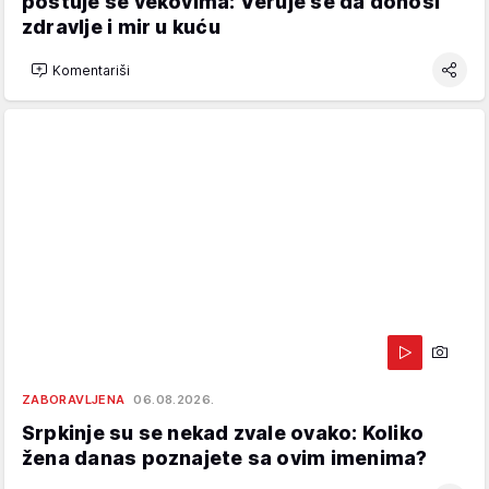
poštuje se vekovima: Veruje se da donosi
zdravlje i mir u kuću
Komentariši
ZABORAVLJENA
06.08.2026.
Srpkinje su se nekad zvale ovako: Koliko
žena danas poznajete sa ovim imenima?