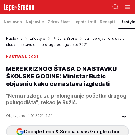
Naslovna
Najnovije
Zdrav život
Lepota i stil
Recepti
Lifestyl
Naslovna
Lifestyle
Priče iz Srbije
da li ce djaci ici u skolu ili
slusati nastavu online drugo polugodiste 2021
NASTAVA U 2021.
MERE KRIZNOG ŠTABA O NASTAVKU
ŠKOLSKE GODINE: Ministar Ružić
objasnio kako će nastava izgledati
"Nema razloga za prolongiranje početka drugog
polugodišta", rekao je Ružić.
Objavljeno 11.01.2021. 9:51h
Dodajte Lepa & Srećna u vaš Google izbor