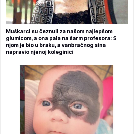
Muškarci su čeznuli za našom najlepšom
glumicom, a ona pala na šarm profesora: S
njom je bio u braku, a vanbračnog sina
napravio njenoj koleginici