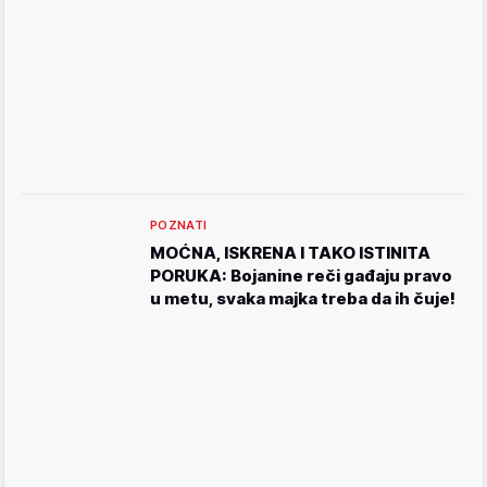
POZNATI
MOĆNA, ISKRENA I TAKO ISTINITA
PORUKA: Bojanine reči gađaju pravo
u metu, svaka majka treba da ih čuje!