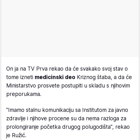
On ja na TV Prva rekao da će svakako svoj stav o
tome izneti
medicinski deo
Kriznog štaba, a da će
Ministarstvo prosvete postupiti u skladu s njihovim
preporukama.
"Imamo stalnu komunikaciju sa Institutom za javno
zdravlje i njihove procene su da nema razloga za
prolongiranje početka drugog polugodišta", rekao
je Ružić.