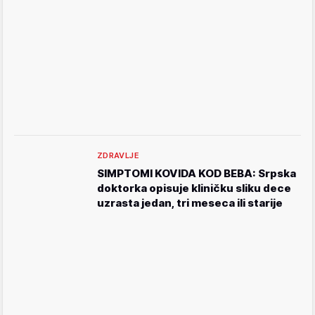
ZDRAVLJE
SIMPTOMI KOVIDA KOD BEBA: Srpska
doktorka opisuje kliničku sliku dece
uzrasta jedan, tri meseca ili starije