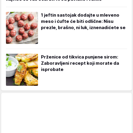
1 jeftin sastojak dodajte u mleveno
meso i ćufte će biti odlične: Nisu
prezle, brašno, ni luk, iznenadićete se
Prženice od tikvica punjene sirom:
Zaboravljeni recept koji morate da
isprobate