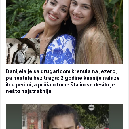
Danijela je sa drugaricom krenula na jezero,
pa nestala bez traga: 2 godine kasnije nalaze
ih u pećini, a priča o tome šta im se desilo je
nešto najstrašnije