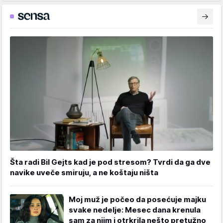
Šta radi Bil Gejts kad je pod stresom? Tvrdi da ga dve
navike uveče smiruju, a ne koštaju ništa
Moj muž je počeo da posećuje majku
svake nedelje: Mesec dana krenula
sam za njim i otrkrila nešto pretužno