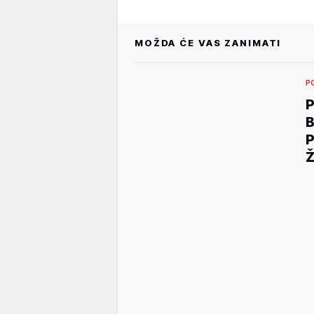
MOŽDA ĆE VAS ZANIMATI
P
P
B
P
Ž