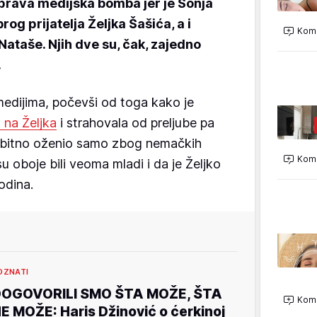
 prava medijska bomba jer je Sonja
og prijatelja Željka Šašića, a i
Kome
ataše. Njih dve su, čak, zajedno
.
medijima, počevši od toga kako je
 na Željka
i strahovala od preljube pa
vobitno oženio samo zbog nemačkih
Kome
 su oboje bili veoma mladi i da je Željko
odina.
OZNATI
OGOVORILI SMO ŠTA MOŽE, ŠTA
Kome
E MOŽE: Haris Džinović o ćerkinoj