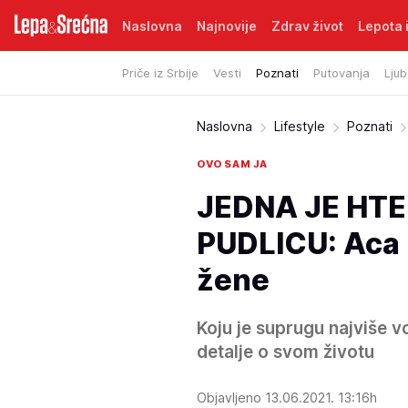
Naslovna
Najnovije
Zdrav život
Lepota i
Priče iz Srbije
Vesti
Poznati
Putovanja
Ljub
Naslovna
Lifestyle
Poznati
OVO SAM JA
JEDNA JE HT
PUDLICU: Aca L
žene
Koju je suprugu najviše 
detalje o svom životu
Objavljeno 13.06.2021. 13:16h