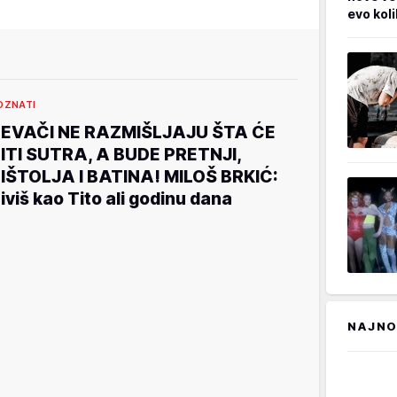
evo kol
OZNATI
EVAČI NE RAZMIŠLJAJU ŠTA ĆE
ITI SUTRA, A BUDE PRETNJI,
IŠTOLJA I BATINA! MILOŠ BRKIĆ:
iviš kao Tito ali godinu dana
NAJNO