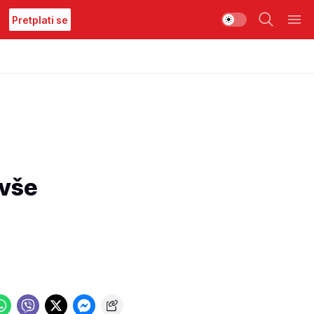
Pretplati se
ivše