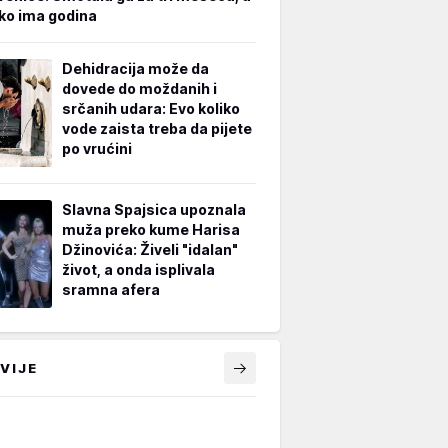
iko ima godina
Dehidracija može da
dovede do moždanih i
srčanih udara: Evo koliko
vode zaista treba da pijete
po vrućini
Slavna Spajsica upoznala
muža preko kume Harisa
Džinovića: Živeli "idalan"
život, a onda isplivala
sramna afera
VIJE