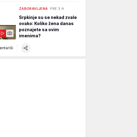
ZABORAVLJENA
PRE 3 H
Srpkinje su se nekad zvale
ovako: Koliko žena danas
poznajete sa ovim
imenima?
ntariši