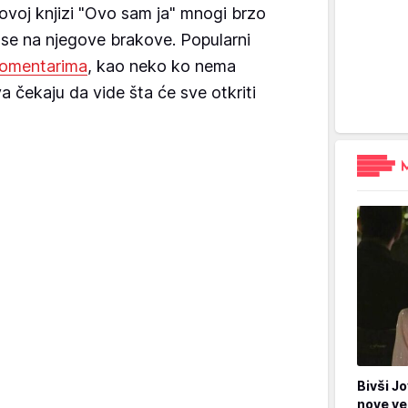
govoj knjizi "Ovo sam ja" mnogi brzo
nose na njegove brakove. Popularni
komentarima
, kao neko ko nema
va čekaju da vide šta će sve otkriti
Bivši Jo
nove ve