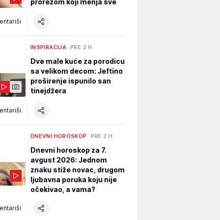
prorezom koji menja sve
ntariši
INSPIRACIJA
PRE 2 H
Dve male kuće za porodicu
sa velikom decom: Jeftino
proširenje ispunilo san
tinejdžera
ntariši
DNEVNI HOROSKOP
PRE 2 H
Dnevni horoskop za 7.
avgust 2026: Jednom
znaku stiže novac, drugom
ljubavna poruka koju nije
očekivao, a vama?
ntariši