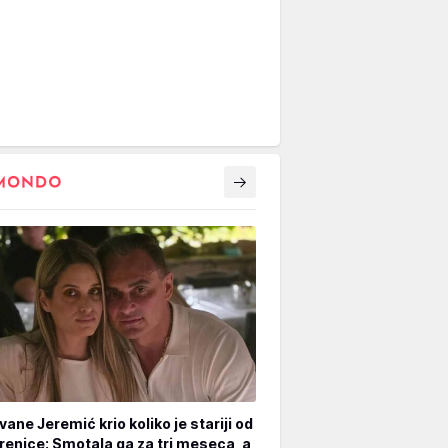
vane Jeremić krio koliko je stariji od
renice: Smotala ga za tri meseca, a