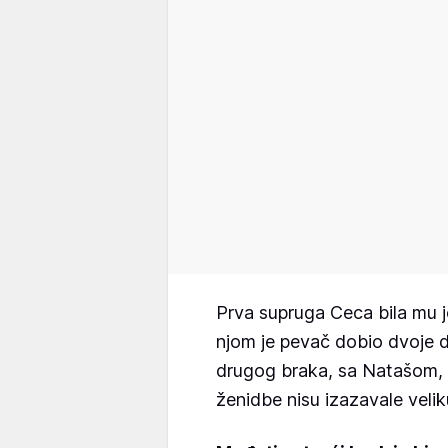
Prva supruga Ceca bila mu je
njom je pevač dobio dvoje de
drugog braka, sa Natašom, i
ženidbe nisu izazavale velik