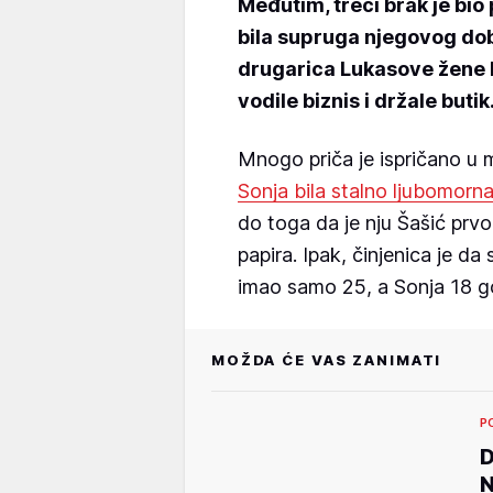
Međutim, treći brak je bio
bila supruga njegovog dobr
drugarica Lukasove žene N
vodile biznis i držale butik
Mnogo priča je ispričano u 
Sonja bila stalno ljubomorna
do toga da je nju Šašić pr
papira. Ipak, činjenica je da
imao samo 25, a Sonja 18 g
MOŽDA ĆE VAS ZANIMATI
P
D
N