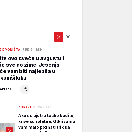
E DVORIŠTA
PRE 54 MIN
te ovo cveće u avgustu i
e sve do zime: Jesenja
će vam biti najlepša u
 komšiluku
ntariši
ZDRAVLJE
PRE 1 H
Ako se ujutru teško budite,
krive su roletne: Otkrivamo
vam malo poznati trik sa