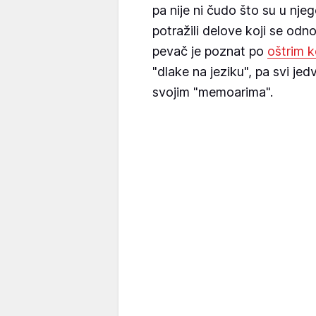
pa nije ni čudo što su u nje
potražili delove koji se od
pevač je poznat po
oštrim 
"dlake na jeziku", pa svi jed
svojim "memoarima".