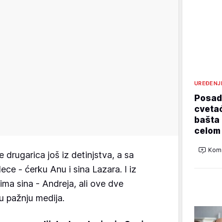
UREĐENJ
Posadi
cvetać
bašta 
celom
Kome
 drugarica još iz detinjstva, a sa
ce - ćerku Anu i sina Lazara. I iz
ma sina - Andreja, ali ove dve
u pažnju medija.