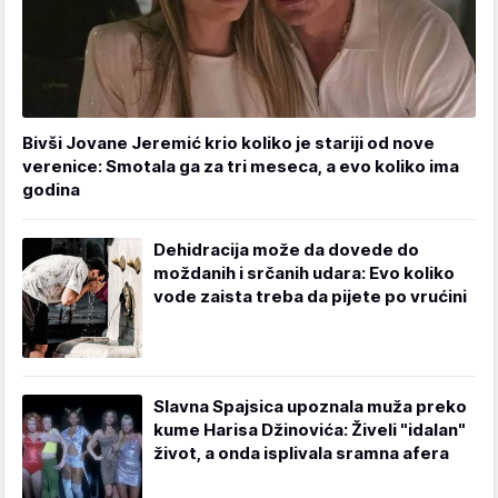
Bivši Jovane Jeremić krio koliko je stariji od nove
verenice: Smotala ga za tri meseca, a evo koliko ima
godina
Dehidracija može da dovede do
moždanih i srčanih udara: Evo koliko
vode zaista treba da pijete po vrućini
Slavna Spajsica upoznala muža preko
kume Harisa Džinovića: Živeli "idalan"
život, a onda isplivala sramna afera