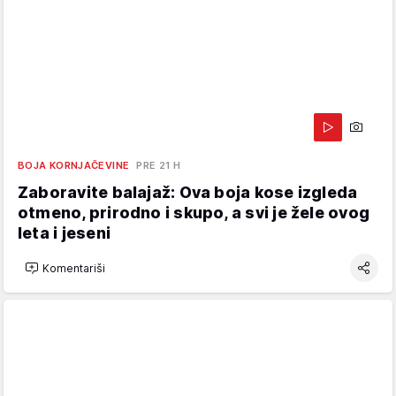
BOJA KORNJAČEVINE
PRE 21 H
Zaboravite balajaž: Ova boja kose izgleda
otmeno, prirodno i skupo, a svi je žele ovog
leta i jeseni
Komentariši