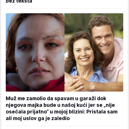
bez teksta
Muž me zamolio da spavam u garaži dok
njegova majka bude u našoj kući jer se „nije
osećala prijatno“ u mojoj blizini: Pristala sam
ali moj uslov ga je zaledio