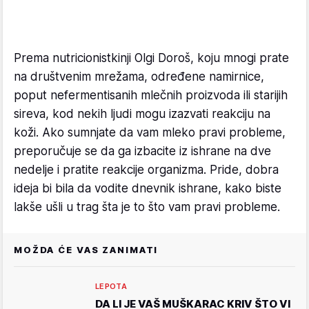
Prema nutricionistkinji Olgi Doroš, koju mnogi prate
na društvenim mrežama, određene namirnice,
poput nefermentisanih mlečnih proizvoda ili starijih
sireva, kod nekih ljudi mogu izazvati reakciju na
koži. Ako sumnjate da vam mleko pravi probleme,
preporučuje se da ga izbacite iz ishrane na dve
nedelje i pratite reakcije organizma. Pride, dobra
ideja bi bila da vodite dnevnik ishrane, kako biste
lakše ušli u trag šta je to što vam pravi probleme.
MOŽDA ĆE VAS ZANIMATI
LEPOTA
DA LI JE VAŠ MUŠKARAC KRIV ŠTO VI