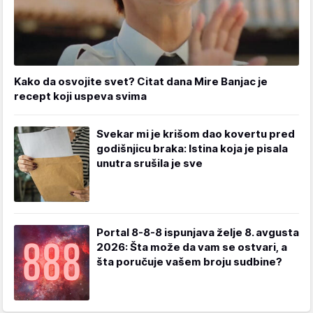
Kako da osvojite svet? Citat dana Mire Banjac je
recept koji uspeva svima
Svekar mi je krišom dao kovertu pred
godišnjicu braka: Istina koja je pisala
unutra srušila je sve
Portal 8-8-8 ispunjava želje 8. avgusta
2026: Šta može da vam se ostvari, a
šta poručuje vašem broju sudbine?