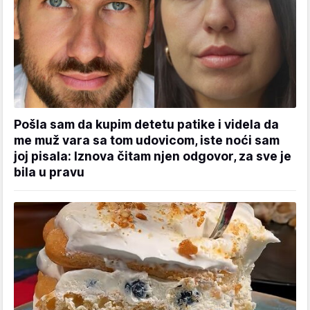
Pošla sam da kupim detetu patike i videla da
me muž vara sa tom udovicom, iste noći sam
joj pisala: Iznova čitam njen odgovor, za sve je
bila u pravu