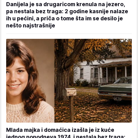
Danijela je sa drugaricom krenula na jezero,
pa nestala bez traga: 2 godine kasnije nalaze
ih u pećini, a priča o tome šta im se desilo je
nešto najstrašnije
Mlada majka i domaćica izašla je iz kuće
jednog popodneva 1974. i nestala bez traga: