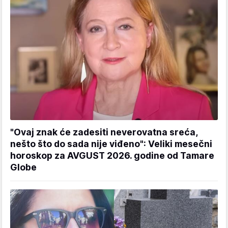
"Ovaj znak će zadesiti neverovatna sreća,
nešto što do sada nije viđeno": Veliki mesečni
horoskop za AVGUST 2026. godine od Tamare
Globe