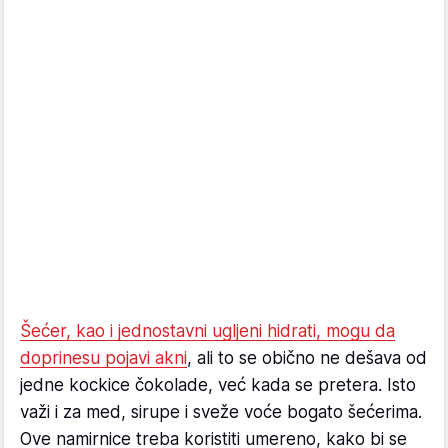
Šećer, kao i jednostavni ugljeni hidrati, mogu da
doprinesu pojavi akni
, ali to se obično ne dešava od
jedne kockice čokolade, već kada se pretera. Isto
važi i za med, sirupe i sveže voće bogato šećerima.
Ove namirnice treba koristiti umereno, kako bi se