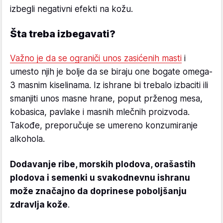
izbegli negativni efekti na kožu.
Šta treba izbegavati?
Važno je da se ograniči unos zasićenih masti
i
umesto njih je bolje da se biraju one bogate omega-
3 masnim kiselinama. Iz ishrane bi trebalo izbaciti ili
smanjiti unos masne hrane, poput prženog mesa,
kobasica, pavlake i masnih mlečnih proizvoda.
Takođe, preporučuje se umereno konzumiranje
alkohola.
Dodavanje ribe, morskih plodova, orašastih
plodova i semenki u svakodnevnu ishranu
može značajno da doprinese poboljšanju
zdravlja kože
.