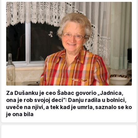
Za Dušanku je ceo Šabac govorio „Jadnica,
ona je rob svojoj deci“: Danju radila u bolnici,
uveče na njivi, a tek kad je umrla, saznalo se ko
je ona bila