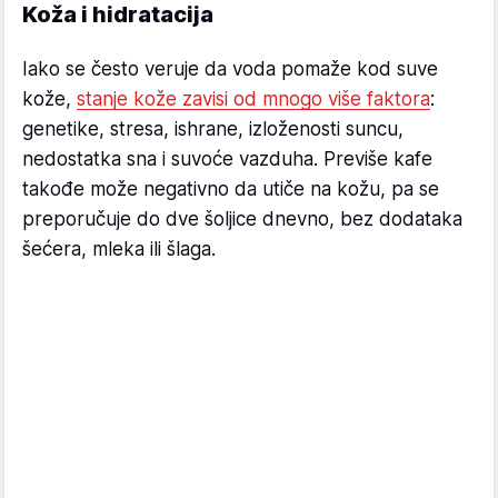
Koža i hidratacija
Iako se često veruje da voda pomaže kod suve
kože,
stanje kože zavisi od mnogo više faktora
:
genetike, stresa, ishrane, izloženosti suncu,
nedostatka sna i suvoće vazduha. Previše kafe
takođe može negativno da utiče na kožu, pa se
preporučuje do dve šoljice dnevno, bez dodataka
šećera, mleka ili šlaga.