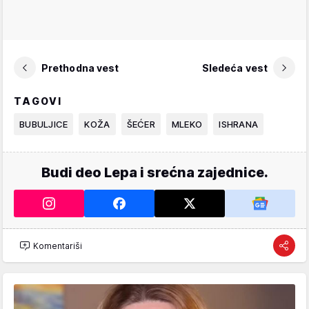
Prethodna vest
Sledeća vest
TAGOVI
BUBULJICE
KOŽA
ŠEĆER
MLEKO
ISHRANA
Budi deo Lepa i srećna zajednice.
Komentariši