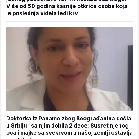
Više od 50 godina kasnije otkriće osobe koja
je poslednja videla ledi krv
Doktorka iz Paname zbog Beograđanina došla
u Srbiju i sa njim dobila 2 dece: Susret njenog
oca i majke sa svekrvom u našoj zemlji ostavlja