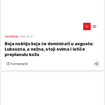
SAVRŠENI
PRE 23 H
Boja noktiju koja će dominirati u avgustu:
Luksuzna, a nežna, stoji svima i ističe
preplanulu kožu
Komentariši