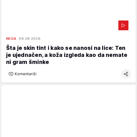
NEGA
06.08.2026.
Šta je skin tint i kako se nanosi na lice: Ten
je ujednačen, a koža izgleda kao da nemate
ni gram šminke
Komentariši