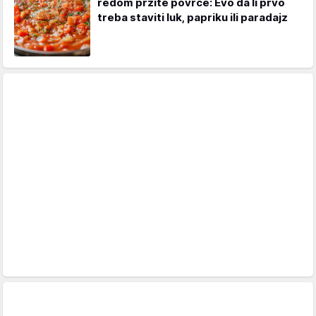
redom pržite povrće: Evo da li prvo
treba staviti luk, papriku ili paradajz