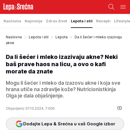
Naslovna
Najnovije
Zdrav život
Lepota i stil
Recepti
Lifestyl
Naslovna
Lepota i stil
Lepota
Da li šećer i mleko izazivaju
akne
Da li šećer i mleko izazivaju akne? Neki
baš prave haos na licu, a ovo o kafi
morate da znate
Mogu li šećer i mleko da izazovu akne i koja sve
hrana utiče na zdravlje kože? Nutricionistkinja
Olga je dala objašnjenje.
Objavljeno 07.10.2024. 7:00h
Dodajte Lepa & Srećna u vaš Google izbor