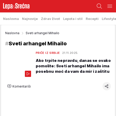
Naslovna
Najnovije
Zdrav život
Lepota i stil
Recepti
Lifestyl
Naslovna
Sveti arhangel Mihailo
#
Sveti arhangel Mihailo
PRIČE IZ SRBIJE
21.11.2025.
Ako trpite nepravdu, danas se ovako
pomolite: Sveti arhangel Mihailo ima
posebnu moć da vam da mir i zaštitu
Komentariši