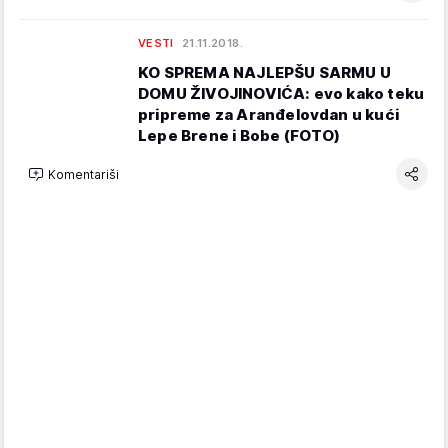
VESTI
21.11.2018.
KO SPREMA NAJLEPŠU SARMU U
DOMU ŽIVOJINOVIĆA: evo kako teku
pripreme za Aranđelovdan u kući
Lepe Brene i Bobe (FOTO)
Komentariši