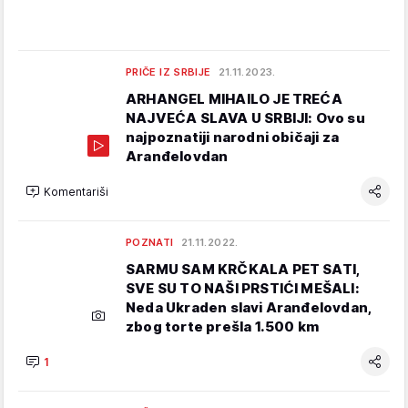
PRIČE IZ SRBIJE
21.11.2023.
ARHANGEL MIHAILO JE TREĆA
NAJVEĆA SLAVA U SRBIJI: Ovo su
najpoznatiji narodni običaji za
Aranđelovdan
Komentariši
POZNATI
21.11.2022.
SARMU SAM KRČKALA PET SATI,
SVE SU TO NAŠI PRSTIĆI MEŠALI:
Neda Ukraden slavi Aranđelovdan,
zbog torte prešla 1.500 km
1