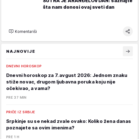
SUTRA JE ARANĐELOVDAN: saznajte
šta nam donosi ovaj sveti dan
Komentariši
NAJNOVIJE
DNEVNI HOROSKOP
Dnevni horoskop za 7. avgust 2026: Jednom znaku
stiže novac, drugom ljubavna poruka koju nije
očekivao, a vama?
PRE 37 MIN
PRIČE IZ SRBIJE
Srpkinje su se nekad zvale ovako: Koliko žena danas
poznajete sa ovim imenima?
PRE 1 H