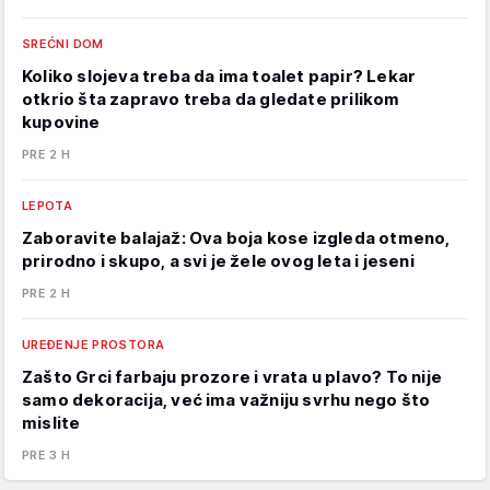
SREĆNI DOM
Koliko slojeva treba da ima toalet papir? Lekar
otkrio šta zapravo treba da gledate prilikom
kupovine
PRE 2 H
LEPOTA
Zaboravite balajaž: Ova boja kose izgleda otmeno,
prirodno i skupo, a svi je žele ovog leta i jeseni
PRE 2 H
UREĐENJE PROSTORA
Zašto Grci farbaju prozore i vrata u plavo? To nije
samo dekoracija, već ima važniju svrhu nego što
mislite
PRE 3 H