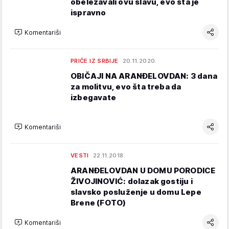
obeležavali ovu slavu, evo šta je
ispravno
Komentariši
PRIČE IZ SRBIJE
20.11.2020.
OBIČAJI NA ARANĐELOVDAN: 3 dana
za molitvu, evo šta treba da
izbegavate
Komentariši
VESTI
22.11.2018.
ARANĐELOVDAN U DOMU PORODICE
ŽIVOJINOVIĆ: dolazak gostiju i
slavsko posluženje u domu Lepe
Brene (FOTO)
Komentariši