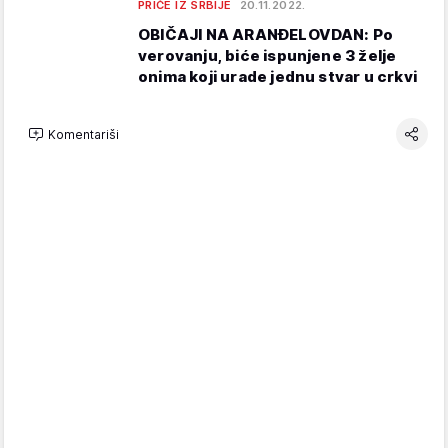
PRIČE IZ SRBIJE
20.11.2022.
OBIČAJI NA ARANĐELOVDAN: Po
verovanju, biće ispunjene 3 želje
onima koji urade jednu stvar u crkvi
Komentariši