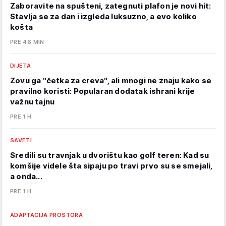
Zaboravite na spušteni, zategnuti plafon je novi hit:
Stavlja se za dan i izgleda luksuzno, a evo koliko
košta
PRE 46 MIN
DIJETA
Zovu ga "četka za creva", ali mnogi ne znaju kako se
pravilno koristi: Popularan dodatak ishrani krije
važnu tajnu
PRE 1 H
SAVETI
Sredili su travnjak u dvorištu kao golf teren: Kad su
komšije videle šta sipaju po travi prvo su se smejali,
a onda...
PRE 1 H
ADAPTACIJA PROSTORA