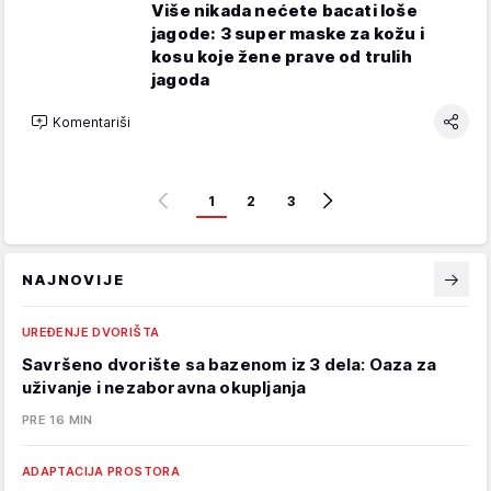
Više nikada nećete bacati loše
jagode: 3 super maske za kožu i
kosu koje žene prave od trulih
jagoda
Komentariši
1
2
3
NAJNOVIJE
UREĐENJE DVORIŠTA
Savršeno dvorište sa bazenom iz 3 dela: Oaza za
uživanje i nezaboravna okupljanja
PRE 16 MIN
ADAPTACIJA PROSTORA