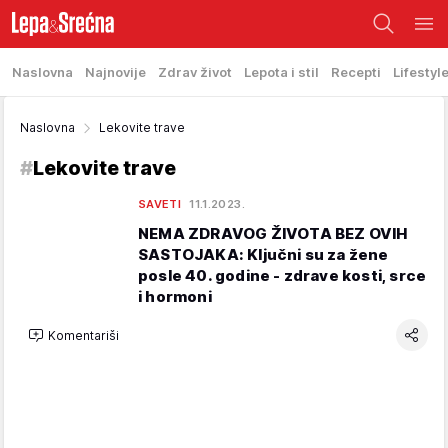
Naslovna
Najnovije
Zdrav život
Lepota i stil
Recepti
Lifestyl
Naslovna
Lekovite trave
#
Lekovite trave
SAVETI
11.1.2023.
NEMA ZDRAVOG ŽIVOTA BEZ OVIH
SASTOJAKA: Ključni su za žene
posle 40. godine - zdrave kosti, srce
i hormoni
Komentariši