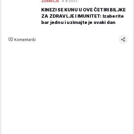
ZDRAVLJE
4.9.2021.
KINEZI SE KUNU U OVE ČETIRI BILJKE
ZA ZDRAVLJE I IMUNITET: Izaberite
bar jednu i uzimajte je svaki dan
Komentariši