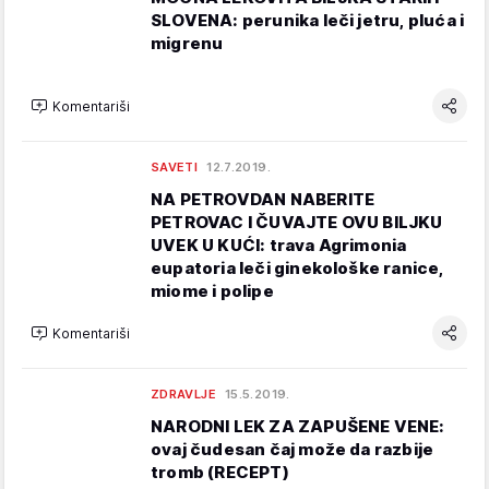
SLOVENA: perunika leči jetru, pluća i
migrenu
Komentariši
SAVETI
12.7.2019.
NA PETROVDAN NABERITE
PETROVAC I ČUVAJTE OVU BILJKU
UVEK U KUĆI: trava Agrimonia
eupatoria leči ginekološke ranice,
miome i polipe
Komentariši
ZDRAVLJE
15.5.2019.
NARODNI LEK ZA ZAPUŠENE VENE:
ovaj čudesan čaj može da razbije
tromb (RECEPT)