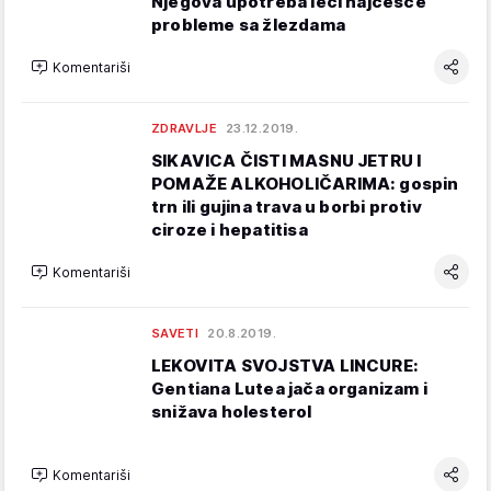
Njegova upotreba leči najčešće
probleme sa žlezdama
Komentariši
ZDRAVLJE
23.12.2019.
SIKAVICA ČISTI MASNU JETRU I
POMAŽE ALKOHOLIČARIMA: gospin
trn ili gujina trava u borbi protiv
ciroze i hepatitisa
Komentariši
SAVETI
20.8.2019.
LEKOVITA SVOJSTVA LINCURE:
Gentiana Lutea jača organizam i
snižava holesterol
Komentariši