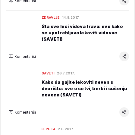
Komentariši
ZDRAVLJE
14.8.2017.
Šta sve leči vidova trava: evo kako
se upotrebljava lekoviti vidovac
(SAVETI)
Komentariši
SAVETI
26.7.2017.
Kako da gajite lekoviti neven u
dvorištu: sve o setvi, berbi i sušenju
nevena (SAVETI)
Komentariši
LEPOTA
2.6.2017.