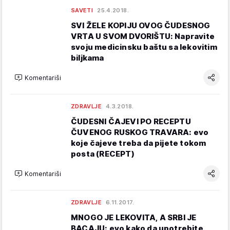
SAVETI
25.4.2018.
SVI ŽELE KOPIJU OVOG ČUDESNOG
VRTA U SVOM DVORIŠTU: Napravite
svoju medicinsku baštu sa lekovitim
biljkama
Komentariši
ZDRAVLJE
4.3.2018.
ČUDESNI ČAJEVI PO RECEPTU
ČUVENOG RUSKOG TRAVARA: evo
koje čajeve treba da pijete tokom
posta (RECEPT)
Komentariši
ZDRAVLJE
6.11.2017.
MNOGO JE LEKOVITA, A SRBI JE
BACAJU: evo kako da upotrebite