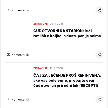
Komentariši
ZDRAVLJE
29.8.2018.
ČUDOTVORNI KANTARION: leči
različite boljke, a dostupan je svima
Komentariši
ZDRAVLJE
13.5.2018.
ČAJ ZA LEČENJE PROŠIRENIH VENA:
ako vas bole vene, probajte ovaj
čudotvoran prirodni lek (RECEPTI)
Komentariši