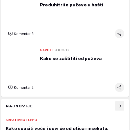
Preduhitrite puževe u bašti
Komentariši
SAVETI
3.8.2012.
Kako se zaštititi od puževa
Komentariši
NAJNOVIJE
KREATIVNO I LEPO
Kako spasiti voće i povrće od ptica i insekata: