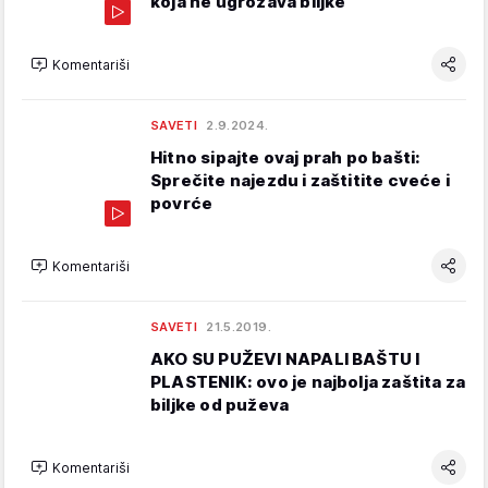
koja ne ugrožava biljke
Komentariši
SAVETI
2.9.2024.
Hitno sipajte ovaj prah po bašti:
Sprečite najezdu i zaštitite cveće i
povrće
Komentariši
SAVETI
21.5.2019.
AKO SU PUŽEVI NAPALI BAŠTU I
PLASTENIK: ovo je najbolja zaštita za
biljke od puževa
Komentariši