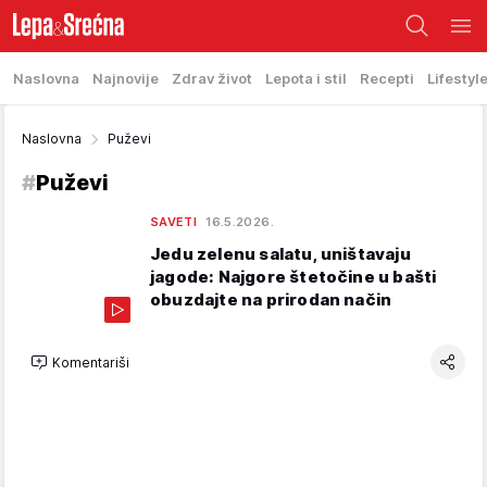
Naslovna
Najnovije
Zdrav život
Lepota i stil
Recepti
Lifestyl
Naslovna
Puževi
#
Puževi
SAVETI
16.5.2026.
Jedu zelenu salatu, uništavaju
jagode: Najgore štetočine u bašti
obuzdajte na prirodan način
Komentariši