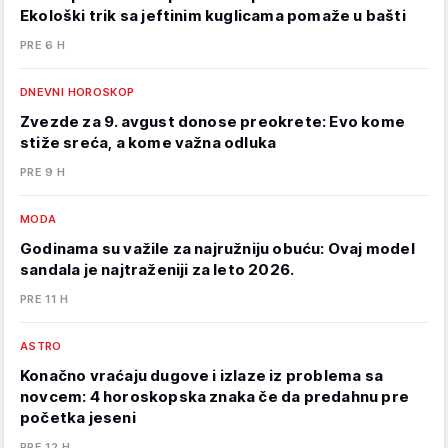
Ekološki trik sa jeftinim kuglicama pomaže u bašti
PRE 6 H
DNEVNI HOROSKOP
Zvezde za 9. avgust donose preokrete: Evo kome
stiže sreća, a kome važna odluka
PRE 9 H
MODA
Godinama su važile za najružniju obuću: Ovaj model
sandala je najtraženiji za leto 2026.
PRE 11 H
ASTRO
Konačno vraćaju dugove i izlaze iz problema sa
novcem: 4 horoskopska znaka če da predahnu pre
početka jeseni
PRE 12 H