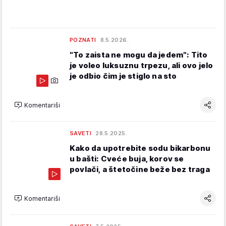
POZNATI
8.5.2026.
"To zaista ne mogu da jedem": Tito
je voleo luksuznu trpezu, ali ovo jelo
je odbio čim je stiglo na sto
Komentariši
SAVETI
28.5.2025.
Kako da upotrebite sodu bikarbonu
u bašti: Cveće buja, korov se
povlači, a štetočine beže bez traga
Komentariši