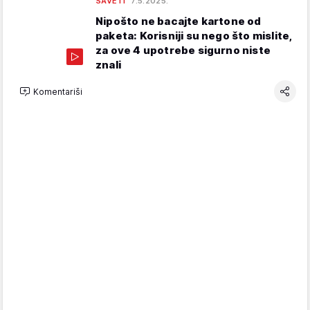
SAVETI
7.5.2025.
Nipošto ne bacajte kartone od
paketa: Korisniji su nego što mislite,
za ove 4 upotrebe sigurno niste
znali
Komentariši