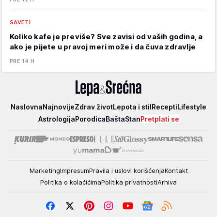
SAVETI
Koliko kafe je previše? Sve zavisi od vaših godina, a
ako je pijete u pravoj meri može i da čuva zdravlje
PRE 14 H
Lepa
Naslovna
Najnovije
Zdrav život
Lepota i stil
Recepti
Lifestyle
i
Astrologija
Porodica
Bašta
Stan
Pretplati se
srećna
Marketing
Impresum
Pravila i uslovi korišćenja
Kontakt
Politika o kolačićima
Politika privatnosti
Arhiva