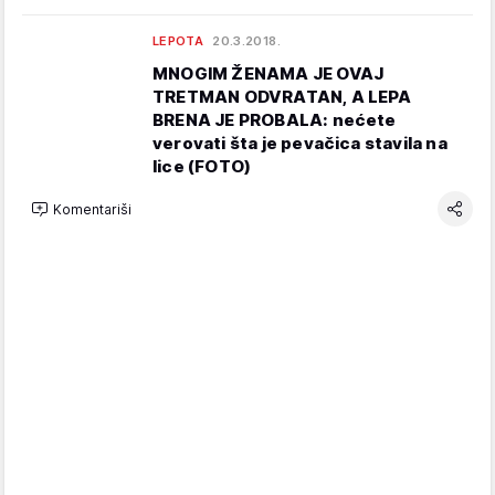
LEPOTA
20.3.2018.
MNOGIM ŽENAMA JE OVAJ
TRETMAN ODVRATAN, A LEPA
BRENA JE PROBALA: nećete
verovati šta je pevačica stavila na
lice (FOTO)
Komentariši