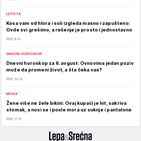
LEPOTA
Kosa vam od hlora i soli izgleda masno i zapušteno:
Ovde svi grešimo, a rešenje je prosto i jednostavno
PRE 9 H
DNEVNI HOROSKOP
Dnevni horoskop za 6. avgust: Ovnovima jedan poziv
može da promeni život, a šta čeka vas?
PRE 10 H
MODA
Žene više ne žele bikini: Ovaj kupaći je hit, sakriva
stomak, a nosi se i posle mora uz suknje i pantalone
PRE 11 H