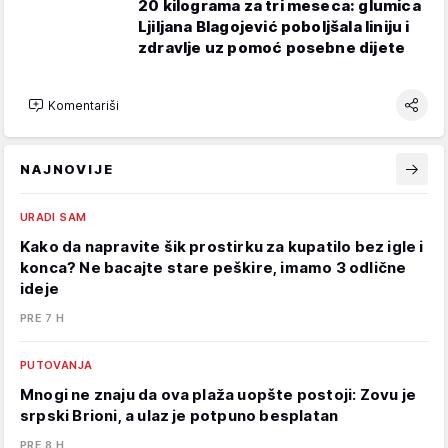
20 kilograma za tri meseca: glumica
Ljiljana Blagojević poboljšala liniju i
zdravlje uz pomoć posebne dijete
Komentariši
NAJNOVIJE
URADI SAM
Kako da napravite šik prostirku za kupatilo bez igle i
konca? Ne bacajte stare peškire, imamo 3 odlične
ideje
PRE 7 H
PUTOVANJA
Mnogi ne znaju da ova plaža uopšte postoji: Zovu je
srpski Brioni, a ulaz je potpuno besplatan
PRE 8 H