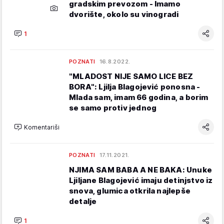
gradskim prevozom - Imamo
dvorište, okolo su vinogradi
1
POZNATI
16.8.2022.
"MLADOST NIJE SAMO LICE BEZ
BORA": Ljilja Blagojević ponosna -
Mlada sam, imam 66 godina, a borim
se samo protiv jednog
Komentariši
POZNATI
17.11.2021.
NJIMA SAM BABA A NE BAKA: Unuke
Ljiljane Blagojević imaju detinjstvo iz
snova, glumica otkrila najlepše
detalje
1