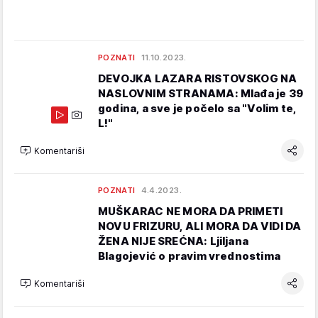
POZNATI
11.10.2023.
DEVOJKA LAZARA RISTOVSKOG NA
NASLOVNIM STRANAMA: Mlađa je 39
godina, a sve je počelo sa "Volim te,
L!"
Komentariši
POZNATI
4.4.2023.
MUŠKARAC NE MORA DA PRIMETI
NOVU FRIZURU, ALI MORA DA VIDI DA
ŽENA NIJE SREĆNA: Ljiljana
Blagojević o pravim vrednostima
Komentariši