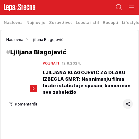
Naslovna
Najnovije
Zdrav život
Lepota i stil
Recepti
Lifestyl
Naslovna
Ljiljana Blagojević
#
Ljiljana Blagojević
POZNATI
12.6.2024.
LJILJANA BLAGOJEVIĆ ZA DLAKU
IZBEGLA SMRT: Na snimanju filma
hrabri statista je spasao, kamerman
sve zabeležio
Komentariši