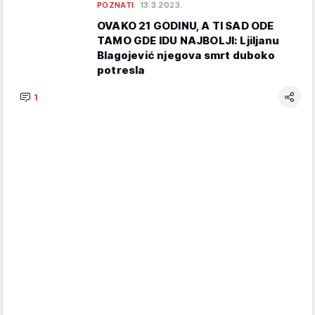
POZNATI
13.3.2023.
OVAKO 21 GODINU, A TI SAD ODE
TAMO GDE IDU NAJBOLJI: Ljiljanu
Blagojević njegova smrt duboko
potresla
1