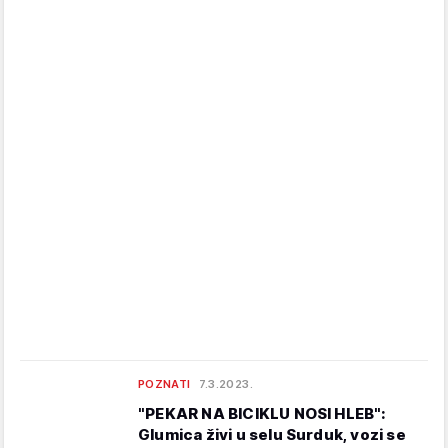
POZNATI
7.3.2023.
"PEKAR NA BICIKLU NOSI HLEB":
Glumica živi u selu Surduk, vozi se