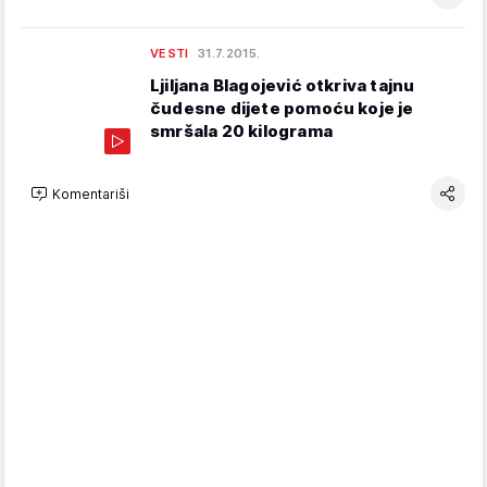
VESTI
31.7.2015.
Ljiljana Blagojević otkriva tajnu
čudesne dijete pomoću koje je
smršala 20 kilograma
Komentariši