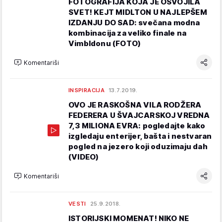
FOTOGRAFIJA KOJA JE OSVOJILA
SVET! KEJT MIDLTON U NAJLEPŠEM
IZDANJU DO SAD: svečana modna
kombinacija za veliko finale na
Vimbldonu (FOTO)
Komentariši
INSPIRACIJA
13.7.2019.
OVO JE RASKOŠNA VILA RODŽERA
FEDERERA U ŠVAJCARSKOJ VREDNA
7,3 MILIONA EVRA: pogledajte kako
izgledaju enterijer, bašta i nestvaran
pogled na jezero koji oduzimaju dah
(VIDEO)
Komentariši
VESTI
25.9.2018.
ISTORIJSKI MOMENAT! NIKO NE