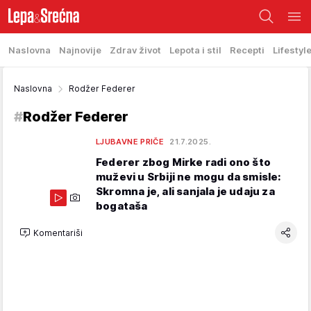
Naslovna
Najnovije
Zdrav život
Lepota i stil
Recepti
Lifestyl
Naslovna
Rodžer Federer
#
Rodžer Federer
LJUBAVNE PRIČE
21.7.2025.
Federer zbog Mirke radi ono što
muževi u Srbiji ne mogu da smisle:
Skromna je, ali sanjala je udaju za
bogataša
Komentariši