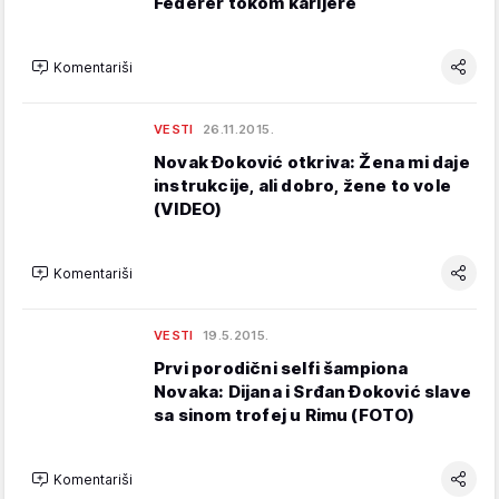
Federer tokom karijere
Komentariši
VESTI
26.11.2015.
Novak Đoković otkriva: Žena mi daje
instrukcije, ali dobro, žene to vole
(VIDEO)
Komentariši
VESTI
19.5.2015.
Prvi porodični selfi šampiona
Novaka: Dijana i Srđan Đoković slave
sa sinom trofej u Rimu (FOTO)
Komentariši