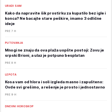
URADI SAM
Kako da napravite šik prostirku za kupatilo bez igle i
konca? Ne bacajte stare peškire, imamo 3 odlične
ideje
PRE 7 H
PUTOVANJA
Mnogi ne znaju da ova plaža uopšte postoji: Zovu je
srpski Brioni, a ulaz je potpuno besplatan
PRE 8 H
LEPOTA
Kosa vam od hlora i soli izgleda masno i zapušteno:
Ovde svi grešimo, a rešenje je prosto i jednostavno
PRE 9 H
DNEVNI HOROSKOP