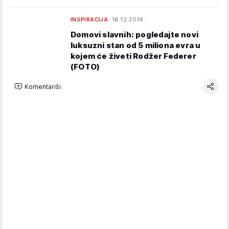
INSPIRACIJA
16.12.2014.
Domovi slavnih: pogledajte novi
luksuzni stan od 5 miliona evra u
kojem će živeti Rodžer Federer
(FOTO)
Komentariši