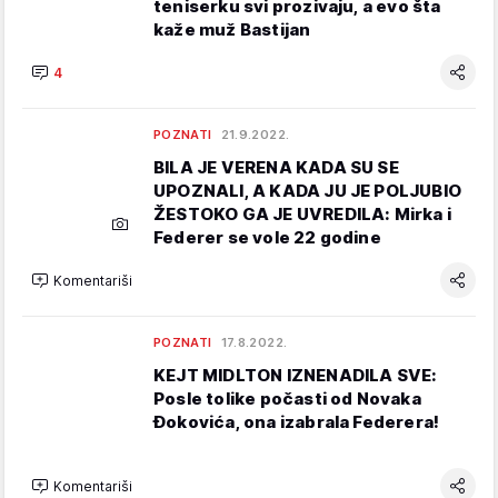
teniserku svi prozivaju, a evo šta
kaže muž Bastijan
4
POZNATI
21.9.2022.
BILA JE VERENA KADA SU SE
UPOZNALI, A KADA JU JE POLJUBIO
ŽESTOKO GA JE UVREDILA: Mirka i
Federer se vole 22 godine
Komentariši
POZNATI
17.8.2022.
KEJT MIDLTON IZNENADILA SVE:
Posle tolike počasti od Novaka
Đokovića, ona izabrala Federera!
Komentariši