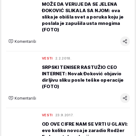
MOŽE DA VERUJE DA SE JELENA
ĐOKOVIĆ SLIKALA SA NJOM: ova
slika je obišla svet a poruka koju je
poslala je zapušila usta mnogima
(FOTO)
Komentariši
VESTI
2.2.2018.
SRPSKI TENISER RASTUŽIO CEO
INTERNET: Novak Đoković objavio
dirljivu sliku posle teške operacije
(FOTO)
Komentariši
VESTI
23.9.2017.
OD OVE CIFRE NAM SE VRTI U GLAVI:
evo koliko novca je zaradio Rodžer