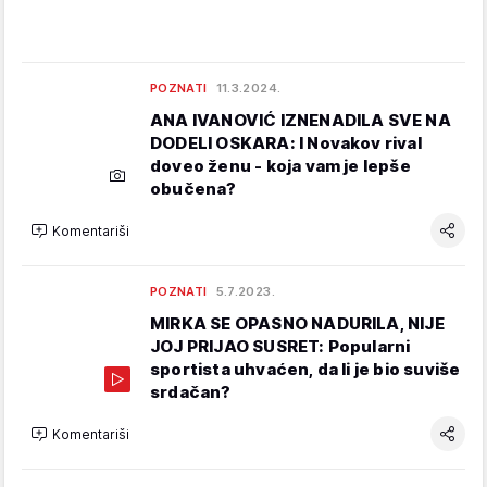
POZNATI
11.3.2024.
ANA IVANOVIĆ IZNENADILA SVE NA
DODELI OSKARA: I Novakov rival
doveo ženu - koja vam je lepše
obučena?
Komentariši
POZNATI
5.7.2023.
MIRKA SE OPASNO NADURILA, NIJE
JOJ PRIJAO SUSRET: Popularni
sportista uhvaćen, da li je bio suviše
srdačan?
Komentariši