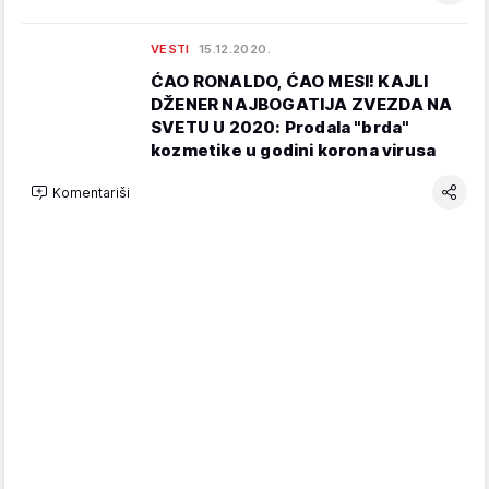
VESTI
15.12.2020.
ĆAO RONALDO, ĆAO MESI! KAJLI
DŽENER NAJBOGATIJA ZVEZDA NA
SVETU U 2020: Prodala "brda"
kozmetike u godini korona virusa
Komentariši