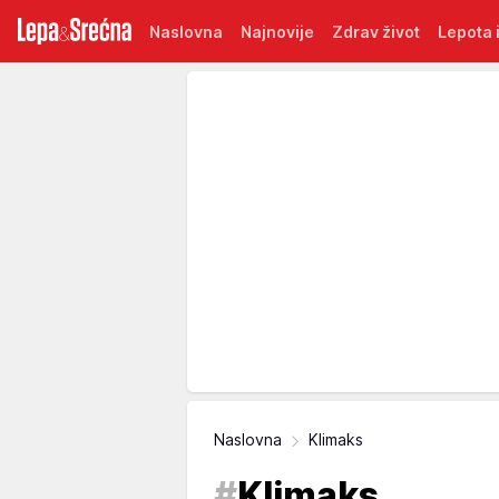
Naslovna
Najnovije
Zdrav život
Lepota i
Naslovna
Klimaks
#
Klimaks