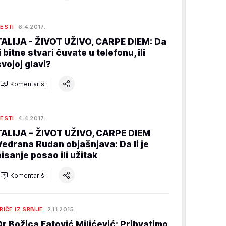
ESTI
6.4.2017.
TALIJA - ŽIVOT UŽIVO, CARPE DIEM: Da
i bitne stvari čuvate u telefonu, ili
svojoj glavi?
Komentariši
ESTI
4.4.2017.
TALIJA – ŽIVOT UŽIVO, CARPE DIEM
Vedrana Rudan objašnjava: Da li je
pisanje posao ili užitak
Komentariši
RIČE IZ SRBIJE
2.11.2015.
Dr Božica Fatović Milićević: Prihvatimo