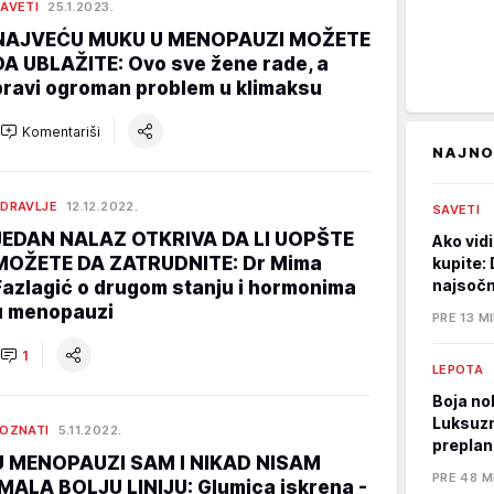
AVETI
25.1.2023.
NAJVEĆU MUKU U MENOPAUZI MOŽETE
DA UBLAŽITE: Ovo sve žene rade, a
pravi ogroman problem u klimaksu
Komentariši
NAJNO
DRAVLJE
12.12.2022.
SAVETI
JEDAN NALAZ OTKRIVA DA LI UOPŠTE
Ako vidi
MOŽETE DA ZATRUDNITE: Dr Mima
kupite: 
najsočni
Fazlagić o drugom stanju i hormonima
u menopauzi
PRE 13 M
1
LEPOTA
Boja nok
Luksuzna
OZNATI
5.11.2022.
preplan
U MENOPAUZI SAM I NIKAD NISAM
PRE 48 M
IMALA BOLJU LINIJU: Glumica iskrena -