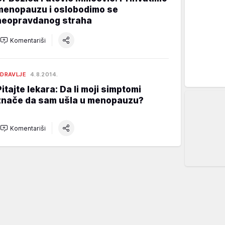
menopauzu i oslobodimo se
neopravdanog straha
Komentariši
DRAVLJE
4.8.2014.
Pitajte lekara: Da li moji simptomi
znače da sam ušla u menopauzu?
Komentariši