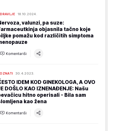
DRAVLJE
18.10.2024.
Nervoza, valunzi, pa suze:
Farmaceutkinja objasnila tačno koje
biljke pomažu kod različitih simptoma
menopauze
Komentariši
OZNATI
30.4.2023.
ČESTO IDEM KOD GINEKOLOGA, A OVO
JE DOŠLO KAO IZNENAĐENJE: Našu
pevačicu hitno operisali - Bila sam
slomljena kao žena
Komentariši