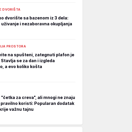
E DVORIŠTA
o dvorište sa bazenom iz 3 dela:
 uživanje i nezaboravna okupljanja
IJA PROSTORA
ite na spušteni, zategnuti plafon je
: Stavlja se za dan i izgleda
o, a evo koliko košta
 "četka za creva", ali mnogi ne znaju
 pravilno koristi: Popularan dodatak
krije važnu tajnu