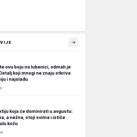
VIJE
te ovu boju na lubenici, odmah je
Detalj koji mnogi ne znaju otkriva
ju i najslađu
IN
tiju koja će dominirati u avgustu:
, a nežna, stoji svima i ističe
ulu kožu
IN