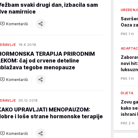
Vežbam svaki drugi dan, izbacila sam
UREĐENJ
dve namirnice
Savršen
Komentariši
Oaza za
PRE 1 H
DRAVLJE
19.8.2019.
ADAPTAC
HORMONSKA TERAPIJA PRIRODNIM
Zaborav
LEKOM: čaj od crvene deteline
novi hit
ublažava tegobe menopauze
luksuzn
PRE 1 H
Komentariši
DIJETA
DRAVLJE
30.12.2018.
Zovu ga
kako se
KAKO UPRAVLJATI MENOPAUZOM:
ishrani 
dobre i loše strane hormonske terapije
PRE 2 H
Komentariši