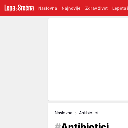
Naslovna
Najnovije
Zdrav život
Lepota i
Naslovna
Antibiotici
#
Antibiotici