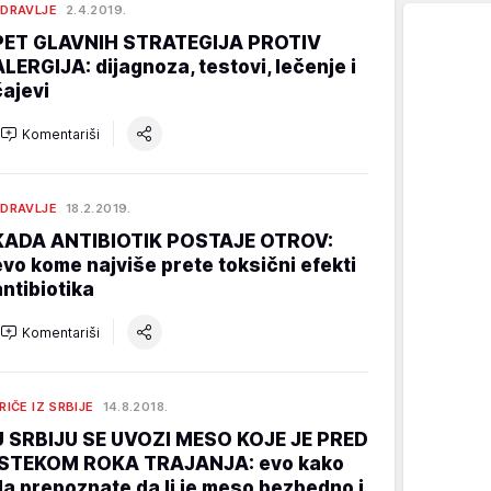
DRAVLJE
2.4.2019.
PET GLAVNIH STRATEGIJA PROTIV
ALERGIJA: dijagnoza, testovi, lečenje i
čajevi
Komentariši
DRAVLJE
18.2.2019.
KADA ANTIBIOTIK POSTAJE OTROV:
evo kome najviše prete toksični efekti
antibiotika
Komentariši
RIČE IZ SRBIJE
14.8.2018.
U SRBIJU SE UVOZI MESO KOJE JE PRED
ISTEKOM ROKA TRAJANJA: evo kako
da prepoznate da li je meso bezbedno i