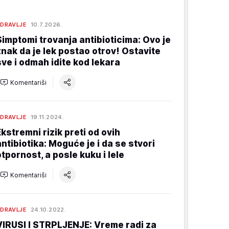
DRAVLJE
10.7.2026.
Simptomi trovanja antibioticima: Ovo je
znak da je lek postao otrov! Ostavite
sve i odmah idite kod lekara
Komentariši
DRAVLJE
19.11.2024.
Ekstremni rizik preti od ovih
antibiotika: Moguće je i da se stvori
otpornost, a posle kuku i lele
Komentariši
DRAVLJE
24.10.2022.
VIRUSI I STRPLJENJE: Vreme radi za