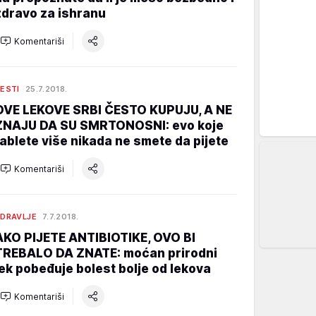
zdravo za ishranu
Komentariši
ESTI
25.7.2018.
OVE LEKOVE SRBI ČESTO KUPUJU, A NE
ZNAJU DA SU SMRTONOSNI: evo koje
tablete više nikada ne smete da pijete
Komentariši
DRAVLJE
7.7.2018.
AKO PIJETE ANTIBIOTIKE, OVO BI
TREBALO DA ZNATE: moćan prirodni
lek pobeđuje bolest bolje od lekova
Komentariši