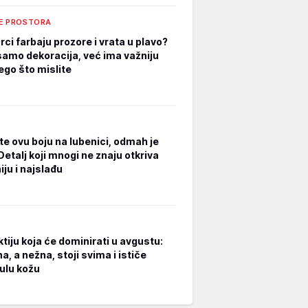
E PROSTORA
ci farbaju prozore i vrata u plavo?
 samo dekoracija, već ima važniju
ego što mislite
te ovu boju na lubenici, odmah je
Detalj koji mnogi ne znaju otkriva
ju i najslađu
tiju koja će dominirati u avgustu:
, a nežna, stoji svima i ističe
ulu kožu