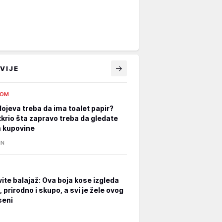
VIJE
DOM
lojeva treba da ima toalet papir?
tkrio šta zapravo treba da gledate
m kupovine
IN
ite balajaž: Ova boja kose izgleda
prirodno i skupo, a svi je žele ovog
eseni