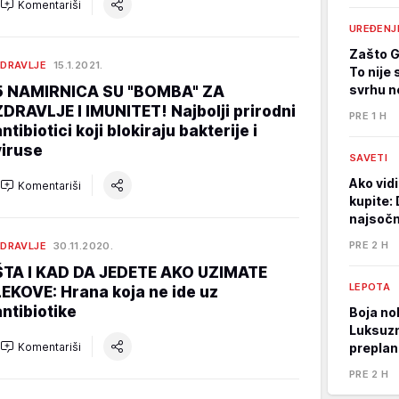
Komentariši
UREĐENJ
Zašto Gr
DRAVLJE
15.1.2021.
To nije
svrhu n
5 NAMIRNICA SU "BOMBA" ZA
ZDRAVLJE I IMUNITET! Najbolji prirodni
PRE 1 H
ntibiotici koji blokiraju bakterije i
viruse
SAVETI
Ako vidi
Komentariši
kupite: 
najsočni
PRE 2 H
DRAVLJE
30.11.2020.
ŠTA I KAD DA JEDETE AKO UZIMATE
LEPOTA
LEKOVE: Hrana koja ne ide uz
antibiotike
Boja nok
Luksuzna
Komentariši
preplan
PRE 2 H