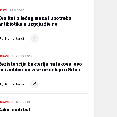
ESTI
22.3.2018.
Kvalitet pilećeg mesa i upotreba
antibiotika u uzgoju živine
Komentariši
DRAVLJE
29.10.2015.
Rezistencija bakterija na lekove: evo
oji antibiotici više ne deluju u Srbiji
Komentariši
DRAVLJE
17.2.2014.
Kako lečiti bol