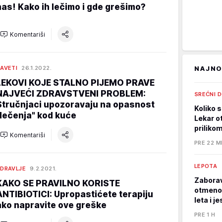
nas! Kako ih lečimo i gde grešimo?
Komentariši
AVETI
26.1.2022.
NAJNO
LEKOVI KOJE STALNO PIJEMO PRAVE
NAJVEĆI ZDRAVSTVENI PROBLEM:
SREĆNI 
Stručnjaci upozoravaju na opasnost
Koliko s
"lečenja" kod kuće
Lekar o
priliko
Komentariši
PRE 22 M
LEPOTA
DRAVLJE
9.2.2021.
Zaborav
KAKO SE PRAVILNO KORISTE
otmeno, 
ANTIBIOTICI: Upropastićete terapiju
leta i j
ako napravite ove greške
PRE 1 H