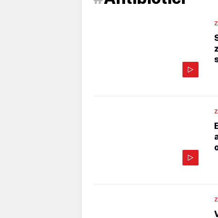
Z
Z
Z