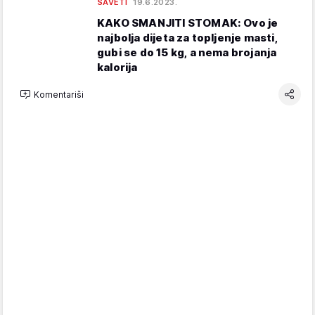
SAVETI
19.6.2023.
KAKO SMANJITI STOMAK: Ovo je
najbolja dijeta za topljenje masti,
gubi se do 15 kg, a nema brojanja
kalorija
Komentariši