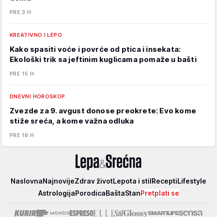
PRE 3 H
KREATIVNO I LEPO
Kako spasiti voće i povrće od ptica i insekata:
Ekološki trik sa jeftinim kuglicama pomaže u bašti
PRE 15 H
DNEVNI HOROSKOP
Zvezde za 9. avgust donose preokrete: Evo kome
stiže sreća, a kome važna odluka
PRE 18 H
Lepa
Naslovna
Najnovije
Zdrav život
Lepota i stil
Recepti
Lifestyle
i
Astrologija
Porodica
Bašta
Stan
Pretplati se
srećna