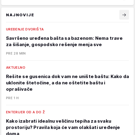
NAJNOVIJE
UREĐENJE DVORIŠTA
Savršeno uređena bašta sa bazenom: Nema trave
za šišanje, gospodsko rešenje menja sve
PRE 28 MIN
AKTUELNO
Rešite se gusenica dok vam ne unište baštu: Kako da
uklonite štetočine, a da ne oštetite baštu i
oprašivače
PRE 1 H
ENTERIJER OD A DO Ž
Kako izabrati idealnu veličinu tepiha za svaku
prostoriju? Pravila koja će vam olakšati uređenje
doma