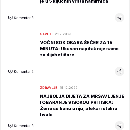
je u 5 ključnih vrsta namirnica
Komentariši
SAVETI
21.2.2023.
VOĆNI SOK OBARA ŠEĆER ZA 15
MINUTA: Ukusan napitak nije samo
za dijabetičare
Komentariši
ZDRAVLJE
15.12.2022.
NAJBOLJA DIJETA ZA MRŠAVLJENJE
I OBARANJE VISOKOG PRITISKA:
Žene se kunu u nju, a lekari stalno
hvale
Komentariši