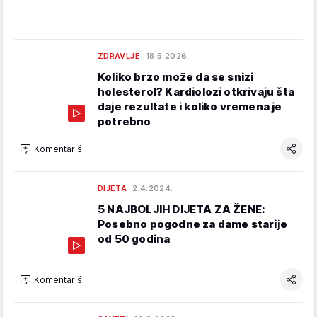
ZDRAVLJE
18.5.2026.
Koliko brzo može da se snizi
holesterol? Kardiolozi otkrivaju šta
daje rezultate i koliko vremena je
potrebno
Komentariši
DIJETA
2.4.2024.
5 NAJBOLJIH DIJETA ZA ŽENE:
Posebno pogodne za dame starije
od 50 godina
Komentariši