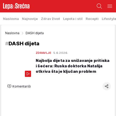
Naslovna
Najnovije
Zdrav život
Lepota i stil
Recepti
Lifestyl
Naslovna
DASH dijeta
#
DASH dijeta
ZDRAVLJE
5.6.2026.
Najbolja dijeta za snižavanje pritiska
i šećera: Ruska doktorka Natalija
otkriva šta je ključan problem
Komentariši