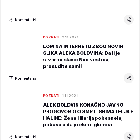
Komentariši
POZNATI
2.11.2021.
LOM NA INTERNETU ZBOG NOVIH
SLIKA ALEKA BOLDVINA: Da li je
stvarno slavio Noć veštica,
prosudite sami!
Komentariši
POZNATI
1.11.2021.
ALEK BOLDVIN KONAČNO JAVNO
PROGOVORIO O SMRTI SNIMATELJKE
HALINE: Žena Hilarija pobesnela,
pokušala da prekine glumca
Komentariši