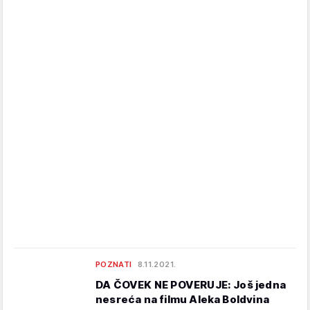
POZNATI
8.11.2021.
DA ČOVEK NE POVERUJE: Još jedna
nesreća na filmu Aleka Boldvina