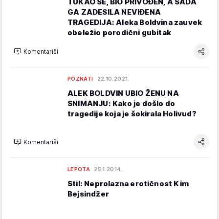
TUKAO SE, BIO PRIVOĐEN, A SADA
GA ZADESILA NEVIĐENA
TRAGEDIJA: Aleka Boldvina zauvek
obeležio porodični gubitak
Komentariši
POZNATI
22.10.2021.
ALEK BOLDVIN UBIO ŽENU NA
SNIMANJU: Kako je došlo do
tragedije koja je šokirala Holivud?
Komentariši
LEPOTA
25.1.2014.
Stil: Neprolazna erotičnost Kim
Bejsindžer