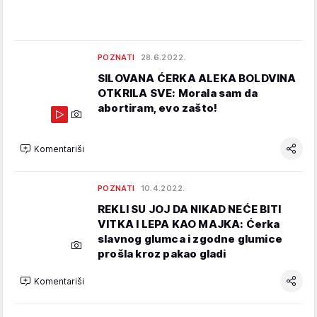
POZNATI
28.6.2022.
SILOVANA ĆERKA ALEKA BOLDVINA
OTKRILA SVE: Morala sam da
abortiram, evo zašto!
Komentariši
POZNATI
10.4.2022.
REKLI SU JOJ DA NIKAD NEĆE BITI
VITKA I LEPA KAO MAJKA: Ćerka
slavnog glumca i zgodne glumice
prošla kroz pakao gladi
Komentariši