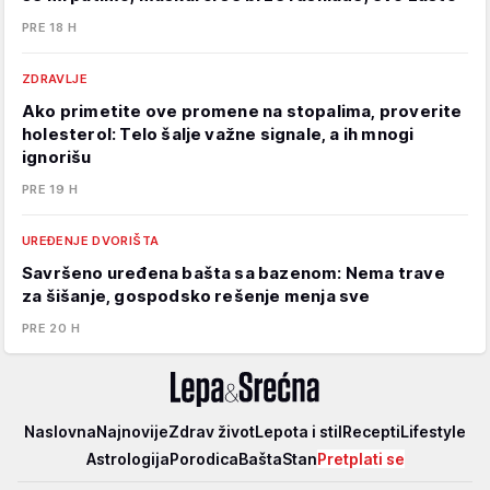
PRE 18 H
ZDRAVLJE
Ako primetite ove promene na stopalima, proverite
holesterol: Telo šalje važne signale, a ih mnogi
ignorišu
PRE 19 H
UREĐENJE DVORIŠTA
Savršeno uređena bašta sa bazenom: Nema trave
za šišanje, gospodsko rešenje menja sve
PRE 20 H
Lepa
Naslovna
Najnovije
Zdrav život
Lepota i stil
Recepti
Lifestyle
i
Astrologija
Porodica
Bašta
Stan
Pretplati se
srećna