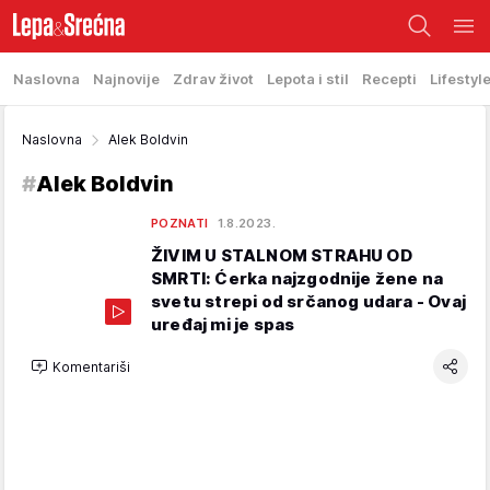
Naslovna
Najnovije
Zdrav život
Lepota i stil
Recepti
Lifestyl
Naslovna
Alek Boldvin
#
Alek Boldvin
POZNATI
1.8.2023.
ŽIVIM U STALNOM STRAHU OD
SMRTI: Ćerka najzgodnije žene na
svetu strepi od srčanog udara - Ovaj
uređaj mi je spas
Komentariši