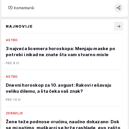
Komentariši
NAJNOVIJE
ASTRO
3 najveća licemera horoskopa: Menjaju maske po
potrebi i nikad ne znate šta vam stvarno misle
PRE 9 H
ASTRO
Dnevni horoskop za 10. avgust: Rakovi rešavaju
veliku dilemu, a šta čeka vaš znak?
PRE 14 H
ZDRAVLJE
Žene teže podnose vrućinu, naučno dokazano: Dok
se mi patimo, muškarci se brže rashlade, evo zašto