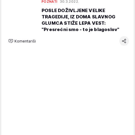
POZNATI
30.3.2022.
POSLE DOŽIVLJENE VELIKE
TRAGEDIJE, IZ DOMA SLAVNOG
GLUMCA STIŽE LEPA VEST:
"Presrećni smo - to je blagoslov"
Komentariši