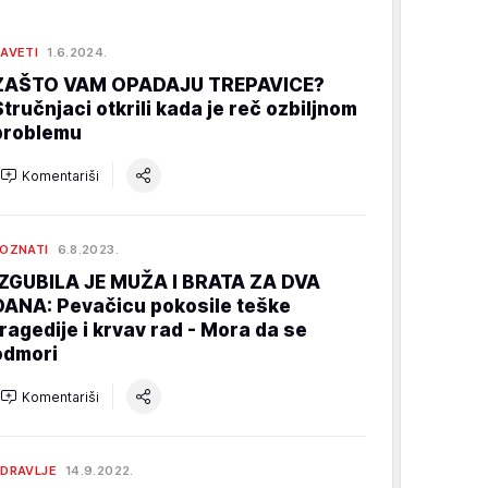
AVETI
1.6.2024.
ZAŠTO VAM OPADAJU TREPAVICE?
Stručnjaci otkrili kada je reč ozbiljnom
problemu
Komentariši
OZNATI
6.8.2023.
IZGUBILA JE MUŽA I BRATA ZA DVA
DANA: Pevačicu pokosile teške
tragedije i krvav rad - Mora da se
odmori
Komentariši
DRAVLJE
14.9.2022.