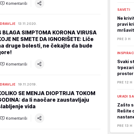
Komentariši
SAVETI
Ne kriv
DRAVLJE
13.11.2020.
pravi kr
mršavi
4 BLAGA SIMPTOMA KORONA VIRUSA
KOJE NE SMETE DA IGNORIŠETE: Liče
PRE 3 H
na druge bolesti, ne čekajte da bude
gore!
INSPIRAC
Svaki st
Komentariši
trpezari
prostor
PRE 12 H
DRAVLJE
19.11.2019.
KOLIKO SE MENJA DIOPTRIJA TOKOM
URADI S
GODINA: da li naočare zaustavljaju
Zašto s
slabljenje vida
Rešite 
nastane
Komentariši
PRE 13 H