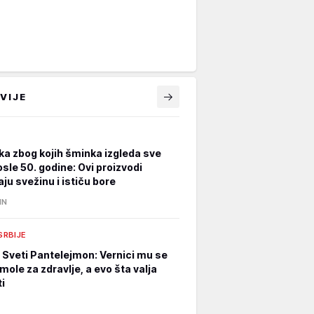
VIJE
ka zbog kojih šminka izgleda sve
osle 50. godine: Ovi proizvodi
ju svežinu i ističu bore
IN
 SRBIJE
e Sveti Pantelejmon: Vernici mu se
mole za zdravlje, a evo šta valja
i