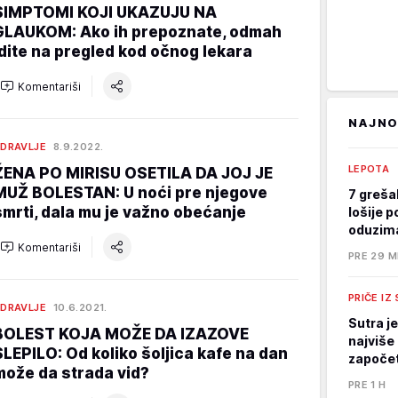
SIMPTOMI KOJI UKAZUJU NA
GLAUKOM: Ako ih prepoznate, odmah
idite na pregled kod očnog lekara
Komentariši
NAJNO
DRAVLJE
8.9.2022.
LEPOTA
ŽENA PO MIRISU OSETILA DA JOJ JE
MUŽ BOLESTAN: U noći pre njegove
7 greša
smrti, dala mu je važno obećanje
lošije p
oduzima
Komentariši
PRE 29 M
PRIČE IZ
DRAVLJE
10.6.2021.
Sutra j
BOLEST KOJA MOŽE DA IZAZOVE
najviše 
SLEPILO: Od koliko šoljica kafe na dan
započet
može da strada vid?
PRE 1 H