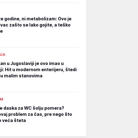
ite godine, ni metabolizam: Ovo je
ivac zašto se lako gojite, a teško
te
IJA
an u Jugoslaviji je ovo imao u
ji: Hit u modernom enterijeru, štedi
 u malim stanovima
AM
e daska za WC šolju pomera?
ovaj problem za čas, pre nego što
 veća šteta