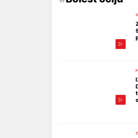
S
P
Z