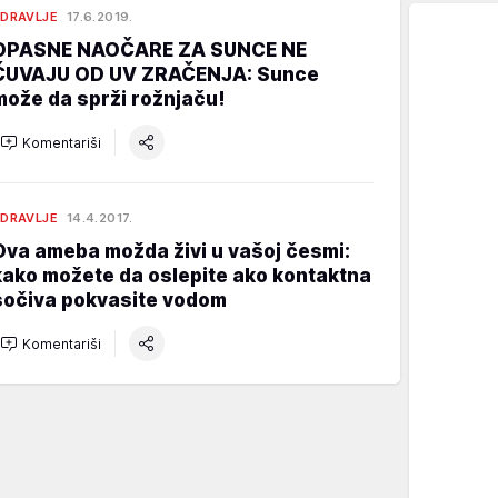
DRAVLJE
17.6.2019.
OPASNE NAOČARE ZA SUNCE NE
ČUVAJU OD UV ZRAČENJA: Sunce
može da sprži rožnjaču!
Komentariši
DRAVLJE
14.4.2017.
Ova ameba možda živi u vašoj česmi:
kako možete da oslepite ako kontaktna
sočiva pokvasite vodom
Komentariši