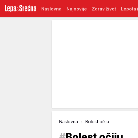
Naslovna
Najnovije
Zdrav život
Lepota i
Naslovna
Bolest očiju
#
Bolest očiju