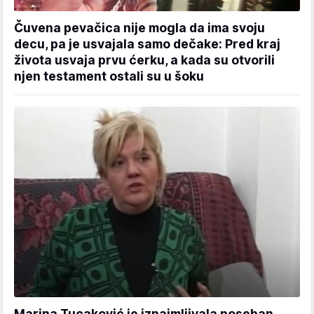
Čuvena pevačica nije mogla da ima svoju
decu, pa je usvajala samo dečake: Pred kraj
života usvaja prvu ćerku, a kada su otvorili
njen testament ostali su u šoku
Marina Tucaković je iznajmljivala poseban