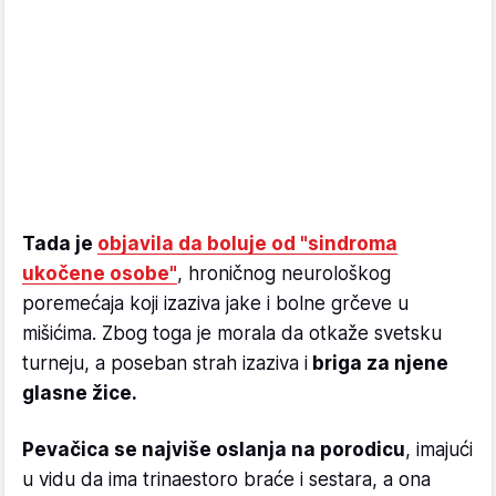
Tada je
objavila da boluje od "sindroma
ukočene osobe"
, hroničnog neurološkog
poremećaja koji izaziva jake i bolne grčeve u
mišićima. Zbog toga je morala da otkaže svetsku
turneju, a poseban strah izaziva i
briga za njene
glasne žice.
Pevačica se najviše oslanja na porodicu
, imajući
u vidu da ima trinaestoro braće i sestara, a ona