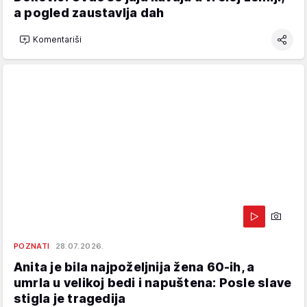
a pogled zaustavlja dah
Komentariši
POZNATI
28.07.2026.
Anita je bila najpoželjnija žena 60-ih, a
umrla u velikoj bedi i napuštena: Posle slave
stigla je tragedija