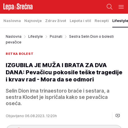
Naslovna
Najnovije
Zdrav život
Lepota i stil
Recepti
Lifestyl
Naslovna
Lifestyle
Poznati
Sestra Selin Dion o bolesti
pevačice
RETKA BOLEST
IZGUBILA JE MUŽA I BRATA ZA DVA
DANA: Pevačicu pokosile teške tragedije
i krvav rad - Mora da se odmori
Selin Dion ima trinaestoro braće i sestara, a
sestra Klodet je ispričala kako se pevačica
oseća.
Objavljeno 06.08.2023. 12:20h