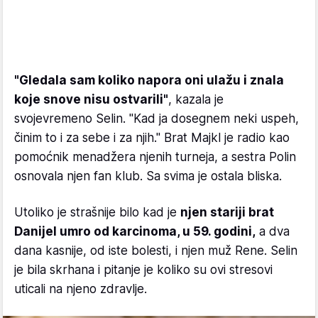
"Gledala sam koliko napora oni ulažu i znala
koje snove nisu ostvarili"
, kazala je
svojevremeno Selin. "Kad ja dosegnem neki uspeh,
činim to i za sebe i za njih." Brat Majkl je radio kao
pomoćnik menadžera njenih turneja, a sestra Polin
osnovala njen fan klub. Sa svima je ostala bliska.
Utoliko je strašnije bilo kad je
njen stariji brat
Danijel umro od karcinoma, u 59. godini,
a dva
dana kasnije, od iste bolesti, i njen muž Rene. Selin
je bila skrhana i pitanje je koliko su ovi stresovi
uticali na njeno zdravlje.