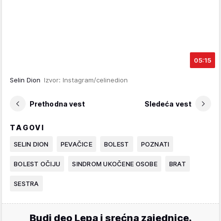
05:15
Selin Dion
Izvor: Instagram/celinedion
Prethodna vest
Sledeća vest
TAGOVI
SELIN DION
PEVAČICE
BOLEST
POZNATI
BOLEST OČIJU
SINDROM UKOČENE OSOBE
BRAT
SESTRA
Budi deo Lepa i srećna zajednice.