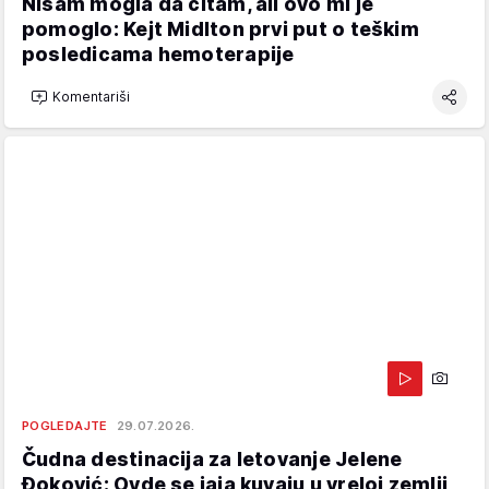
Nisam mogla da čitam, ali ovo mi je
pomoglo: Kejt Midlton prvi put o teškim
posledicama hemoterapije
Komentariši
POGLEDAJTE
29.07.2026.
Čudna destinacija za letovanje Jelene
Đoković: Ovde se jaja kuvaju u vreloj zemlji,