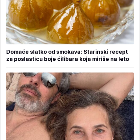
Domaće slatko od smokava: Starinski recept
za poslasticu boje ćilibara koja miriše na leto