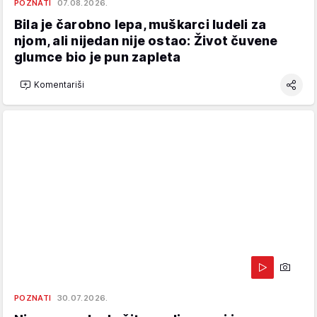
POZNATI
07.08.2026.
Bila je čarobno lepa, muškarci ludeli za
njom, ali nijedan nije ostao: Život čuvene
glumce bio je pun zapleta
Komentariši
POZNATI
30.07.2026.