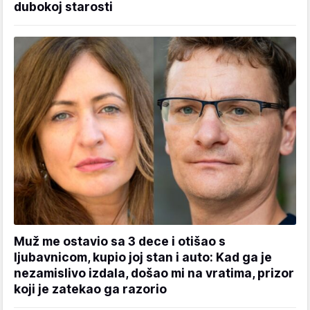
dubokoj starosti
Muž me ostavio sa 3 dece i otišao s
ljubavnicom, kupio joj stan i auto: Kad ga je
nezamislivo izdala, došao mi na vratima, prizor
koji je zatekao ga razorio