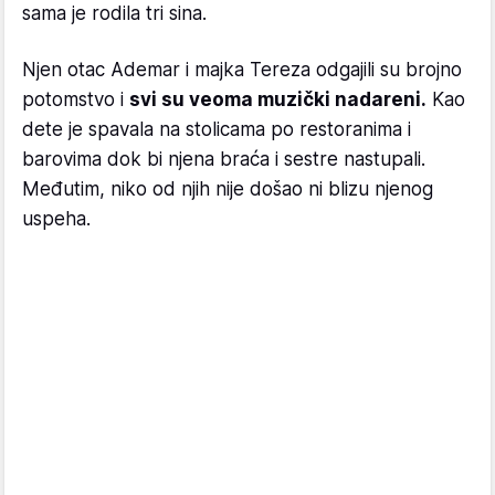
sama je rodila tri sina.
Njen otac Ademar i majka Tereza odgajili su brojno
potomstvo i
svi su veoma muzički nadareni.
Kao
dete je spavala na stolicama po restoranima i
barovima dok bi njena braća i sestre nastupali.
Međutim, niko od njih nije došao ni blizu njenog
uspeha.