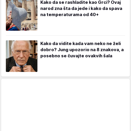
Kako da se rashladite kao Grci? Ovaj
narod zna šta da jede i kako da spava
na temperaturama od 40+
Kako da vidite kada vam neko ne želi
dobro? Jung upozorio na 8 znakova, a
posebno se čuvajte ovakvih šala