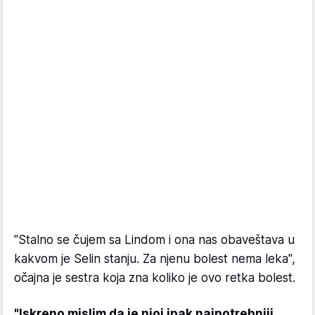
"Stalno se čujem sa Lindom i ona nas obaveštava u
kakvom je Selin stanju. Za njenu bolest nema leka",
očajna je sestra koja zna koliko je ovo retka bolest.
"Iskreno mislim da je njoj ipak najpotrebniji