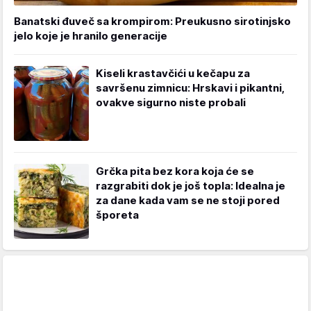
Banatski đuveč sa krompirom: Preukusno sirotinjsko
jelo koje je hranilo generacije
Kiseli krastavčići u kečapu za
savršenu zimnicu: Hrskavi i pikantni,
ovakve sigurno niste probali
Grčka pita bez kora koja će se
razgrabiti dok je još topla: Idealna je
za dane kada vam se ne stoji pored
šporeta