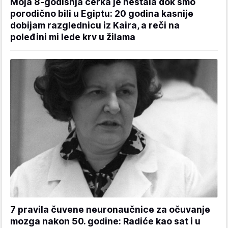
Moja 8-godišnja ćerka je nestala dok smo
porodično bili u Egiptu: 20 godina kasnije
dobijam razglednicu iz Kaira, a reči na
poleđini mi lede krv u žilama
7 pravila čuvene neuronaučnice za očuvanje
mozga nakon 50. godine: Radiće kao sat i u