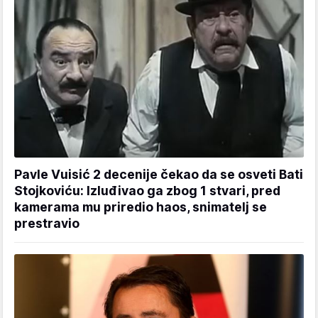
Pavle Vuisić 2 decenije čekao da se osveti Bati
Stojkoviću: Izluđivao ga zbog 1 stvari, pred
kamerama mu priredio haos, snimatelj se
prestravio