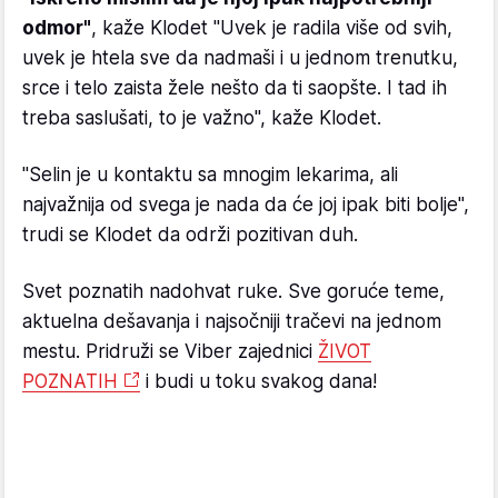
odmor"
, kaže Klodet "Uvek je radila više od svih,
uvek je htela sve da nadmaši i u jednom trenutku,
srce i telo zaista žele nešto da ti saopšte. I tad ih
treba saslušati, to je važno", kaže Klodet.
"Selin je u kontaktu sa mnogim lekarima, ali
najvažnija od svega je nada da će joj ipak biti bolje",
trudi se Klodet da održi pozitivan duh.
Svet poznatih nadohvat ruke. Sve goruće teme,
aktuelna dešavanja i najsočniji tračevi na jednom
mestu. Pridruži se Viber zajednici
ŽIVOT
POZNATIH
i budi u toku svakog dana!