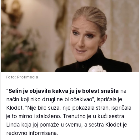
Foto: Profimedia
"Selin je objavila kakva ju je bolest snašla
na
način koji niko drugi ne bi očekivao", ispričala je
Klodet. "Nije bilo suza, nije pokazala strah, ispričala
je to mirno i staloženo. Trenutno je u kući sestra
Linda koja joj pomaže u svemu, a sestra Klodet je
redovno informisana.