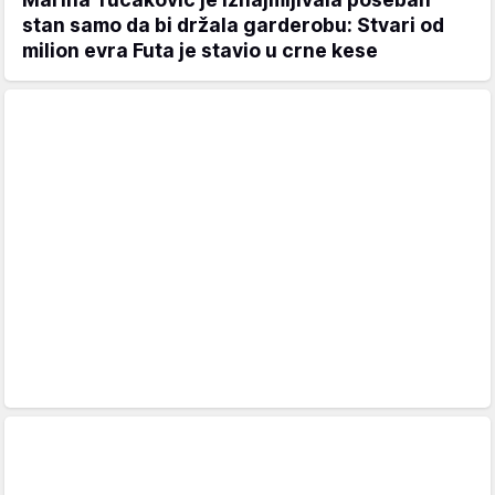
stan samo da bi držala garderobu: Stvari od
milion evra Futa je stavio u crne kese