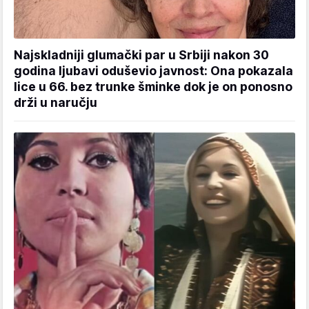
Najskladniji glumački par u Srbiji nakon 30
godina ljubavi oduševio javnost: Ona pokazala
lice u 66. bez trunke šminke dok je on ponosno
drži u naručju