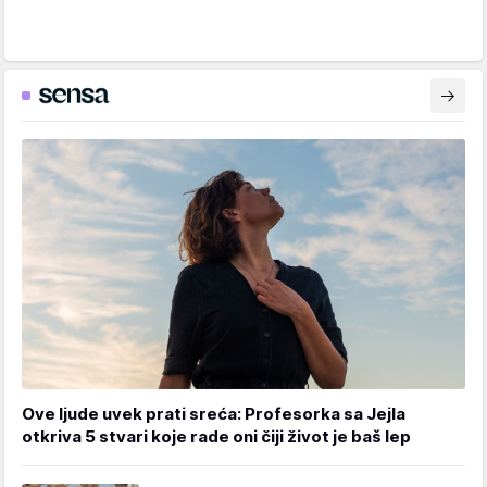
Ove ljude uvek prati sreća: Profesorka sa Jejla
otkriva 5 stvari koje rade oni čiji život je baš lep