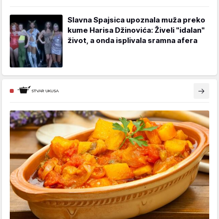
Slavna Spajsica upoznala muža preko
kume Harisa Džinovića: Živeli "idalan"
život, a onda isplivala sramna afera