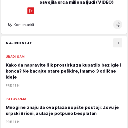
osvojila srca miliona ljudi (VIDEO)
Komentariši
NAJNOVIJE
URADI SAM
Kako da napravite šik prostirku za kupatilo bez igle i
konca? Ne bacajte stare peškire, imamo 3 odlične
ideje
PRE 11 H
PUTOVANJA
Mnogi ne znaju da ova plaža uopšte postoji: Zovu je
srpski Brioni, a ulaz je potpuno besplatan
PRE 11 H