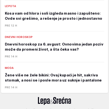
LEPOTA
Kosa vam od hlora i soli izgleda masno i zapušteno:
Ovde svi grešimo, a rešenje je prosto i jednostavno
PRE 12 H
DNEVNI HOROSKOP
Dnevni horoskop za 6. avgust: Ovnovima jedan poziv
može da promeni život, a šta čeka vas?
PRE 14 H
MODA
Žene više ne žele bikini: Ovaj kupaći je hit, sakriva
stomak, a nosi se i posle mora uz suknje i pantalone
PRE 14 H