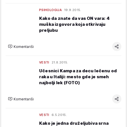
PSIHOLOGIJA
19.9.2015.
Kako da znate da vas ON vara: 4
muška izgovora koja otkrivaju
preljubu
Komentariši
VESTI
21.8.2015.
Učesnici Kampa za decu lečenu od
raka u Italiji: mesto gde je smeh
najbolji lek (FOTO)
Komentariši
VESTI
6.5.2015.
Kako je jedna druželjubiva srna