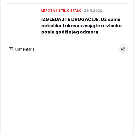
LEPOTA I STIL OSTALO
29.8.2022.
IZGLEDAJTE DRUGAČIJE: Uz samo
nekoliko trikova zasijajte u izlasku
posle godišnjeg odmora
Komentariši