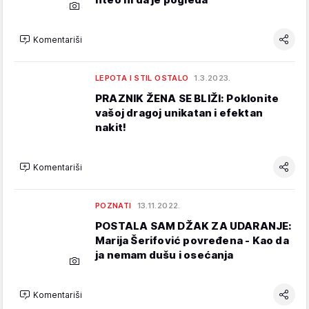
Komentariši
LEPOTA I STIL OSTALO
1.3.2023.
PRAZNIK ŽENA SE BLIŽI: Poklonite
vašoj dragoj unikatan i efektan
nakit!
Komentariši
POZNATI
13.11.2022.
POSTALA SAM DŽAK ZA UDARANJE:
Marija Šerifović povređena - Kao da
ja nemam dušu i osećanja
Komentariši