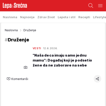
Naslovna
Najnovije
Zdrav život
Lepota i stil
Recepti
Lifestyl
Naslovna
Druženje
#
Druženje
VESTI
12.6.2026.
"Naša deca imaju samo jednu
mamu": Događaj koji je podsetio
žene da ne zaborave na sebe
Komentariši