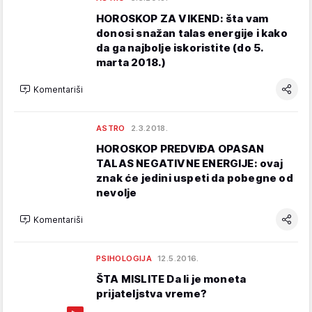
HOROSKOP ZA VIKEND: šta vam
donosi snažan talas energije i kako
da ga najbolje iskoristite (do 5.
marta 2018.)
Komentariši
ASTRO
2.3.2018.
HOROSKOP PREDVIĐA OPASAN
TALAS NEGATIVNE ENERGIJE: ovaj
znak će jedini uspeti da pobegne od
nevolje
Komentariši
PSIHOLOGIJA
12.5.2016.
ŠTA MISLITE Da li je moneta
prijateljstva vreme?