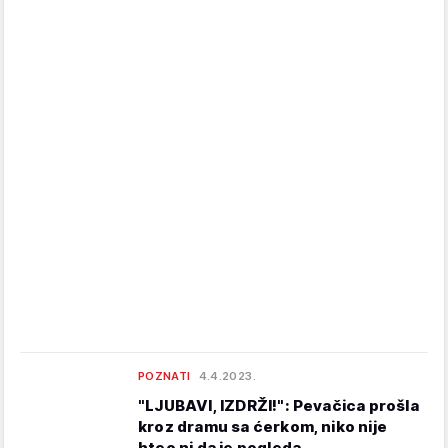
POZNATI
4.4.2023.
"LJUBAVI, IZDRŽI!": Pevačica prošla
kroz dramu sa ćerkom, niko nije
hteo ni da je pogleda