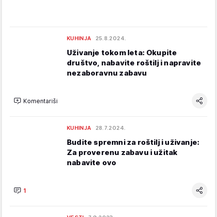
KUHINJA
25.8.2024.
Uživanje tokom leta: Okupite
društvo, nabavite roštilj i napravite
nezaboravnu zabavu
Komentariši
KUHINJA
28.7.2024.
Budite spremni za roštilj i uživanje:
Za proverenu zabavu i užitak
nabavite ovo
1