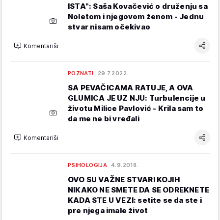
ISTA": Saša Kovačević o druženju sa
Noletom i njegovom ženom - Jednu
stvar nisam očekivao
Komentariši
POZNATI
29.7.2022.
SA PEVAČICAMA RATUJE, A OVA
GLUMICA JE UZ NJU: Turbulencije u
životu Milice Pavlović - Krila sam to
da me ne bi vređali
Komentariši
PSIHOLOGIJA
4.9.2018.
OVO SU VAŽNE STVARI KOJIH
NIKAKO NE SMETE DA SE ODREKNETE
KADA STE U VEZI: setite se da ste i
pre njega imale život