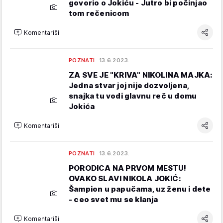
govorio o Jokiću - Jutro bi počinjao
tom rečenicom
Komentariši
POZNATI
13.6.2023.
ZA SVE JE "KRIVA" NIKOLINA MAJKA:
Jedna stvar joj nije dozvoljena,
snajka tu vodi glavnu reč u domu
Jokića
Komentariši
POZNATI
13.6.2023.
PORODICA NA PRVOM MESTU!
OVAKO SLAVI NIKOLA JOKIĆ:
Šampion u papučama, uz ženu i dete
- ceo svet mu se klanja
Komentariši