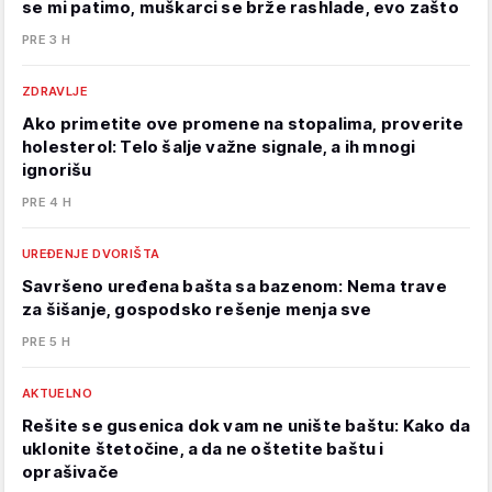
se mi patimo, muškarci se brže rashlade, evo zašto
PRE 3 H
ZDRAVLJE
Ako primetite ove promene na stopalima, proverite
holesterol: Telo šalje važne signale, a ih mnogi
ignorišu
PRE 4 H
UREĐENJE DVORIŠTA
Savršeno uređena bašta sa bazenom: Nema trave
za šišanje, gospodsko rešenje menja sve
PRE 5 H
AKTUELNO
Rešite se gusenica dok vam ne unište baštu: Kako da
uklonite štetočine, a da ne oštetite baštu i
oprašivače