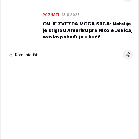
POZNATI
13.6.2023.
ON JE ZVEZDA MOGA SRCA: Natalija
je stigla u Ameriku pre Nikole Jokića,
evo ko pobeđuje u kući!
Komentariši