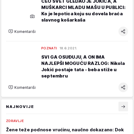
CEO SVET GLEDAO JE JOKIĆA, A
MUŠKARCI MLADU MAŠU U PUBLICI:
Ko je lepotica koju su dovela braća
slavnog košarkaša
Komentariši
POZNATI
18.6.2021.
SVI GA OSUĐUJU, A ON IMA
NAJLEPŠI MOGUĆU RAZLOG: Nikola
Jokić postaje tata - beba stiže u
septembru
Komentariši
NAJNOVIJE
ZDRAVLJE
Žene teže podnose vrućinu, naučno dokazano: Dok