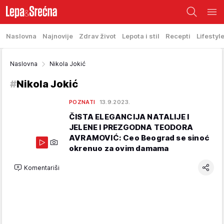
Naslovna
Najnovije
Zdrav život
Lepota i stil
Recepti
Lifestyl
Naslovna
Nikola Jokić
#
Nikola Jokić
POZNATI
13.9.2023.
ČISTA ELEGANCIJA NATALIJE I
JELENE I PREZGODNA TEODORA
AVRAMOVIĆ: Ceo Beograd se sinoć
okrenuo za ovim damama
Komentariši