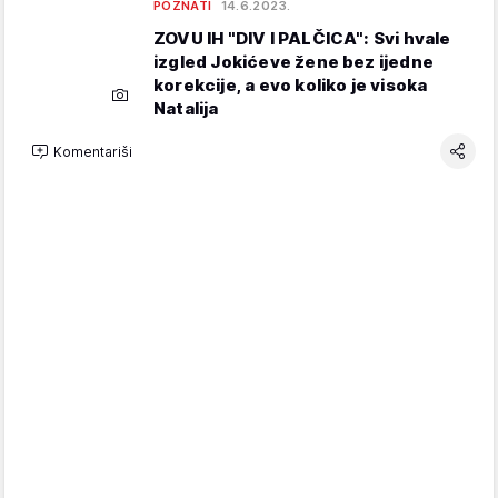
POZNATI
14.6.2023.
ZOVU IH "DIV I PALČICA": Svi hvale
izgled Jokićeve žene bez ijedne
korekcije, a evo koliko je visoka
Natalija
Komentariši