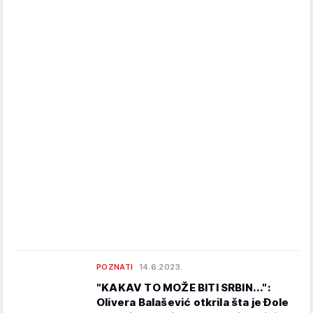
POZNATI
14.6.2023.
"KAKAV TO MOŽE BITI SRBIN...":
Olivera Balašević otkrila šta je Đole