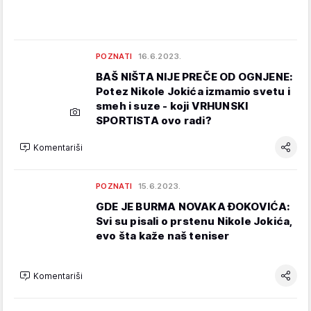
POZNATI
16.6.2023.
BAŠ NIŠTA NIJE PREČE OD OGNJENE:
Potez Nikole Jokića izmamio svetu i
smeh i suze - koji VRHUNSKI
SPORTISTA ovo radi?
Komentariši
POZNATI
15.6.2023.
GDE JE BURMA NOVAKA ĐOKOVIĆA:
Svi su pisali o prstenu Nikole Jokića,
evo šta kaže naš teniser
Komentariši