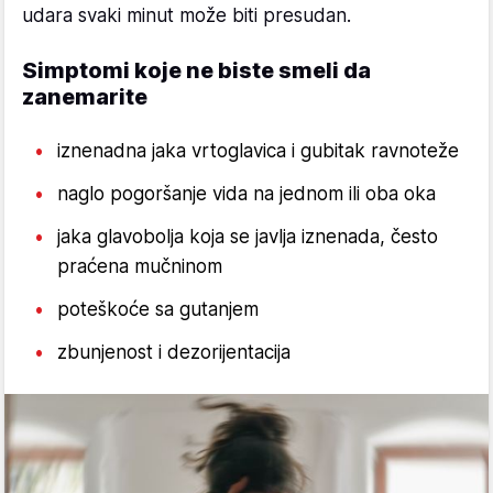
udara svaki minut može biti presudan.
Simptomi koje ne biste smeli da
zanemarite
iznenadna jaka vrtoglavica i gubitak ravnoteže
naglo pogoršanje vida na jednom ili oba oka
jaka glavobolja koja se javlja iznenada, često
praćena mučninom
poteškoće sa gutanjem
zbunjenost i dezorijentacija