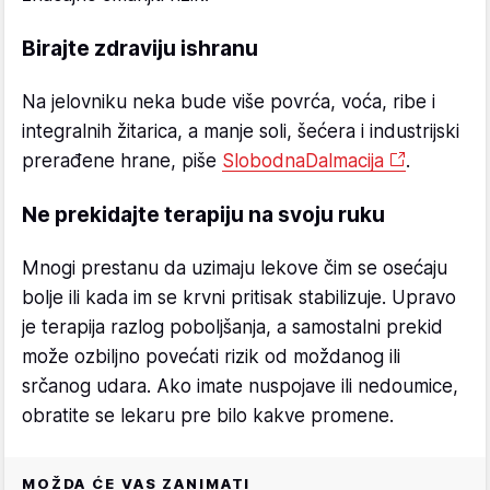
Birajte zdraviju ishranu
Na jelovniku neka bude više povrća, voća, ribe i
integralnih žitarica, a manje soli, šećera i industrijski
prerađene hrane, piše
SlobodnaDalmacija
.
Ne prekidajte terapiju na svoju ruku
Mnogi prestanu da uzimaju lekove čim se osećaju
bolje ili kada im se krvni pritisak stabilizuje. Upravo
je terapija razlog poboljšanja, a samostalni prekid
može ozbiljno povećati rizik od moždanog ili
srčanog udara. Ako imate nuspojave ili nedoumice,
obratite se lekaru pre bilo kakve promene.
MOŽDA ĆE VAS ZANIMATI