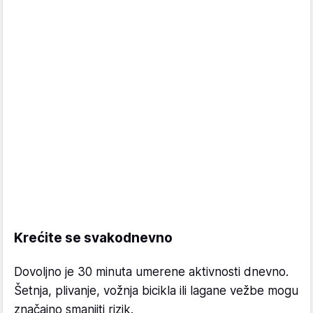
Krećite se svakodnevno
Dovoljno je 30 minuta umerene aktivnosti dnevno.
Šetnja, plivanje, vožnja bicikla ili lagane vežbe mogu
značajno smanjiti rizik.