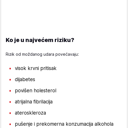
Ko je u najvećem riziku?
Rizik od moždanog udara povećavaju:
visok krvni pritisak
dijabetes
povišen holesterol
atrijalna fibrilacija
ateroskleroza
pušenje i prekomerna konzumacija alkohola