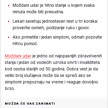
Moždani udar je hitno stanje u kojem svaka
minuta može biti presudna.
Lekari savetuju jednostavan test u tri koraka:
proverite osmeh, podizanje ruku i govor.
Ako primetite i jedan simptom, odmah pozovite
Hitnu pomoć.
Moždani udar
je jedno od najopasnijih zdravstvenih
stanja i jedan od vodećih uzroka smrti i invaliditeta
kod osoba starijih od 50 godina. Dobra vest je da
veliki broj slučajeva može da se spreči ako se
simptomi prepoznaju na vreme i reaguje dovoljno
brzo.
MOŽDA ĆE VAS ZANIMATI