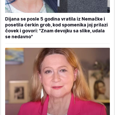
Dijana se posle 5 godina vratila iz Nemačke i
posetila ćerkin grob, kod spomenika joj prilazi
čovek i govori: "Znam devojku sa slike, udala
se nedavno"