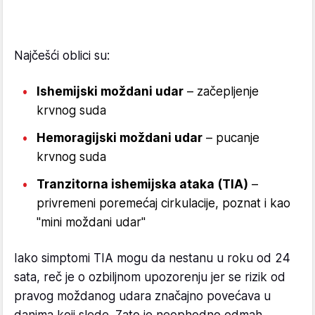
Najčešći oblici su:
Ishemijski moždani udar
– začepljenje
krvnog suda
Hemoragijski moždani udar
– pucanje
krvnog suda
Tranzitorna ishemijska ataka (TIA)
–
privremeni poremećaj cirkulacije, poznat i kao
"mini moždani udar"
Iako simptomi TIA mogu da nestanu u roku od 24
sata, reč je o ozbiljnom upozorenju jer se rizik od
pravog moždanog udara značajno povećava u
danima koji slede. Zato je neophodno odmah