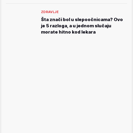
ZDRAVLJE
Šta znači bol u slepoočnicama? Ovo
je 5 razloga, a u jednom slučaju
morate hitno kod lekara