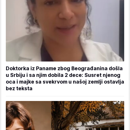
Doktorka iz Paname zbog Beograđanina došla
u Srbiju i sa njim dobila 2 dece: Susret njenog
oca i majke sa svekrvom u našoj zemlji ostavlja
bez teksta