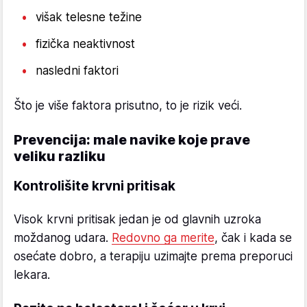
višak telesne težine
fizička neaktivnost
nasledni faktori
Što je više faktora prisutno, to je rizik veći.
Prevencija: male navike koje prave
veliku razliku
Kontrolišite krvni pritisak
Visok krvni pritisak jedan je od glavnih uzroka
moždanog udara.
Redovno ga merite
, čak i kada se
osećate dobro, a terapiju uzimajte prema preporuci
lekara.