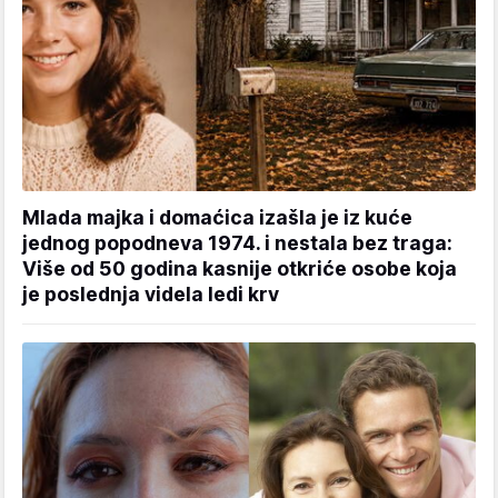
Mlada majka i domaćica izašla je iz kuće
jednog popodneva 1974. i nestala bez traga:
Više od 50 godina kasnije otkriće osobe koja
je poslednja videla ledi krv