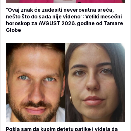
"Ovaj znak će zadesiti neverovatna sreća,
nešto što do sada nije viđeno": Veliki mesečni
horoskop za AVGUST 2026. godine od Tamare
Globe
Pošla sam da kupim detetu patike i videla da