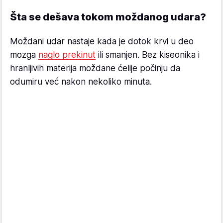
Šta se dešava tokom moždanog udara?
Moždani udar nastaje kada je dotok krvi u deo
mozga
naglo prekinut
ili smanjen. Bez kiseonika i
hranljivih materija moždane ćelije počinju da
odumiru već nakon nekoliko minuta.