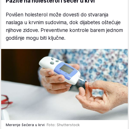
Pazite na holesterol i šećer u krvi
Povišen holesterol može dovesti do stvaranja
naslaga u krvnim sudovima, dok dijabetes oštećuje
njihove zidove. Preventivne kontrole barem jednom
godišnje mogu biti ključne.
Merenje šećera u krvi
Foto: Shutterstock