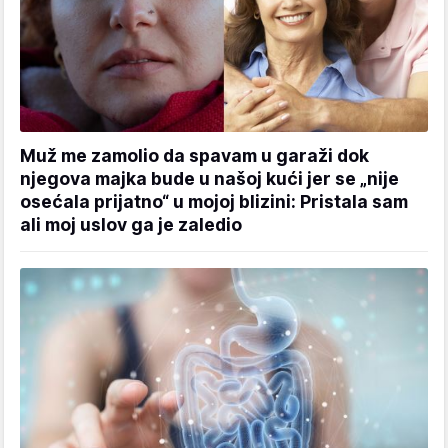
Muž me zamolio da spavam u garaži dok
njegova majka bude u našoj kući jer se „nije
osećala prijatno“ u mojoj blizini: Pristala sam
ali moj uslov ga je zaledio