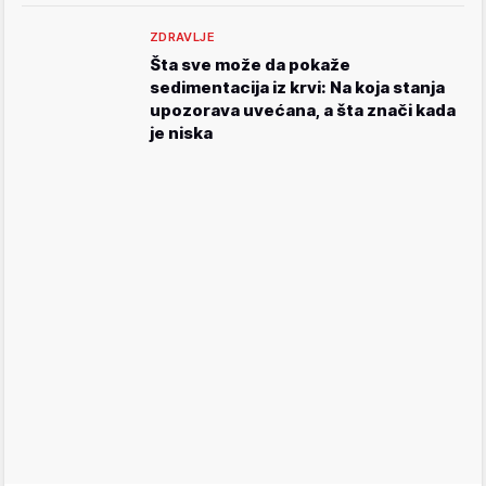
ZDRAVLJE
Šta sve može da pokaže
sedimentacija iz krvi: Na koja stanja
upozorava uvećana, a šta znači kada
je niska