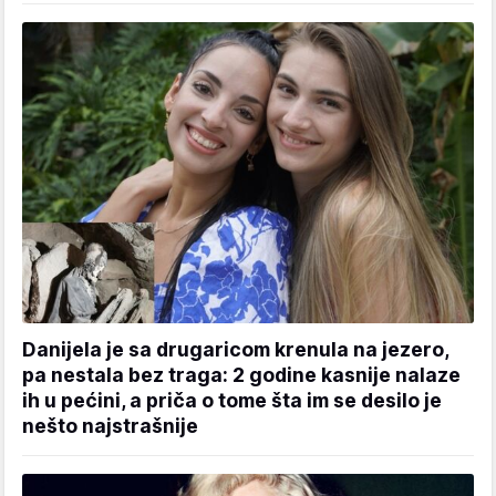
Danijela je sa drugaricom krenula na jezero,
pa nestala bez traga: 2 godine kasnije nalaze
ih u pećini, a priča o tome šta im se desilo je
nešto najstrašnije