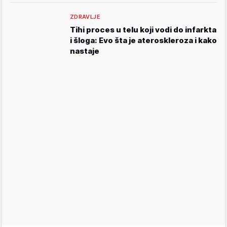
ZDRAVLJE
Tihi proces u telu koji vodi do infarkta
i šloga: Evo šta je ateroskleroza i kako
nastaje