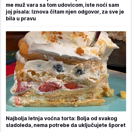
me muž vara sa tom udovicom, iste noći sam
joj pisala: Iznova čitam njen odgovor, za sve je
bila u pravu
Najbolja letnja voćna torta: Bolja od svakog
sladoleda, nema potrebe da uključujete šporet