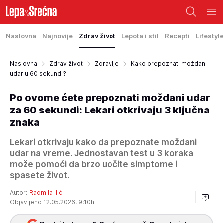
Naslovna
Najnovije
Zdrav život
Lepota i stil
Recepti
Lifestyl
Naslovna
Zdrav život
Zdravlje
Kako prepoznati moždani
udar u 60 sekundi?
Po ovome ćete prepoznati moždani udar
za 60 sekundi: Lekari otkrivaju 3 ključna
znaka
Lekari otkrivaju kako da prepoznate moždani
udar na vreme. Jednostavan test u 3 koraka
može pomoći da brzo uočite simptome i
spasete život.
Autor:
Radmila Ilić
Objavljeno 12.05.2026. 9:10h