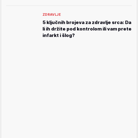
ZDRAVLJE
5 ključnih brojeva za zdravlje srca: Da
li ih držite pod kontrolom ili vam prete
infarkt i šlog?