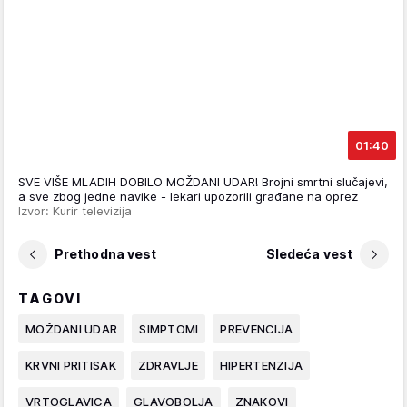
01:40
SVE VIŠE MLADIH DOBILO MOŽDANI UDAR! Brojni smrtni slučajevi,
a sve zbog jedne navike - lekari upozorili građane na oprez
Izvor: Kurir televizija
Prethodna vest
Sledeća vest
TAGOVI
MOŽDANI UDAR
SIMPTOMI
PREVENCIJA
KRVNI PRITISAK
ZDRAVLJE
HIPERTENZIJA
VRTOGLAVICA
GLAVOBOLJA
ZNAKOVI