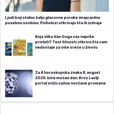
Ljudi koji stalno šalju glasovne poruke imaju jednu
posebnu osobinu: Psiholozi otkrivaju šta ih izdvaja
Koja slika Van Goga vas najviše
privlači? Test ličnosti otkriva šta vam
nedostaje za više sreće u životu
Za 4 horoskopska znaka 8. avgust
2026. biće moćan dan: Kroz Lavlji
portal stižu važne novčane promene