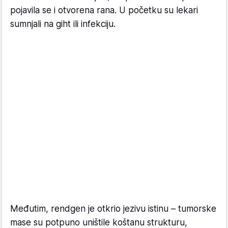
pojavila se i otvorena rana. U početku su lekari
sumnjali na giht ili infekciju.
Međutim, rendgen je otkrio jezivu istinu – tumorske
mase su potpuno uništile koštanu strukturu,