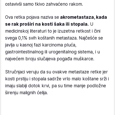
ostavivši samo tkivo zahvaćeno rakom.
Ova retka pojava naziva se
akrometastaza, kada
se rak proširi na kosti šaka ili stopala.
U
medicinskoj literaturi to je izuzetna retkost i čini
svega 0,1% svih koštanih metastaza. Najčešće se
javlja u kasnoj fazi karcinoma pluća,
gastrointestinalnog ili urogenitalnog sistema, i u
najvećem broju slučajeva pogađa muškarce.
Stručnjaci veruju da su ovakve metastaze retke jer
kosti prstiju i stopala sadrže vrlo malo koštane srži i
imaju slabiji dotok krvi, pa su time manje podložne
širenju malignih ćelija.