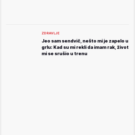
ZDRAVLJE
Jeo sam sendvič, nešto mi je zapelo u
grlu: Kad su mi rekli da imam rak, život
mi se srušio u trenu