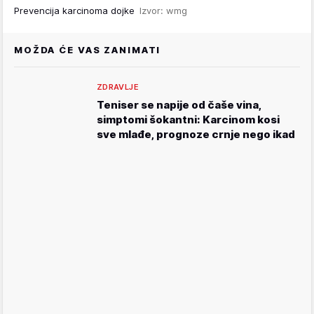
Prevencija karcinoma dojke
Izvor: wmg
MOŽDA ĆE VAS ZANIMATI
ZDRAVLJE
Teniser se napije od čaše vina,
simptomi šokantni: Karcinom kosi
sve mlađe, prognoze crnje nego ikad