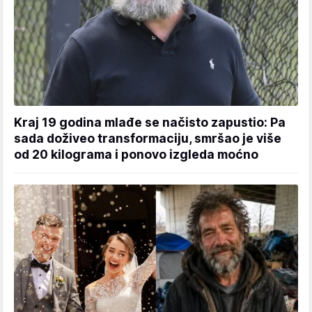
Kraj 19 godina mlađe se načisto zapustio: Pa
sada doživeo transformaciju, smršao je više
od 20 kilograma i ponovo izgleda moćno