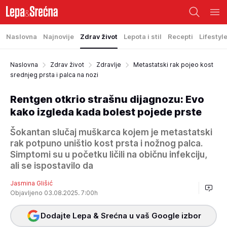
Naslovna
Najnovije
Zdrav život
Lepota i stil
Recepti
Lifestyl
Naslovna
Zdrav život
Zdravlje
Metastatski rak pojeo kost
srednjeg prsta i palca na nozi
Rentgen otkrio strašnu dijagnozu: Evo
kako izgleda kada bolest pojede prste
Šokantan slučaj muškarca kojem je metastatski
rak potpuno uništio kost prsta i nožnog palca.
Simptomi su u početku ličili na običnu infekciju,
ali se ispostavilo da
Jasmina Glišić
Objavljeno 03.08.2025. 7:00h
Dodajte Lepa & Srećna u vaš Google izbor