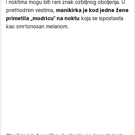
i noktima mogu biti rani znak ozbiljnog oboljenja. U
prethodnim vestima,
manikirka je kod jedne žene
primetila „modricu“ na noktu
koja se ispostavila
kao smrtonosan melanom.