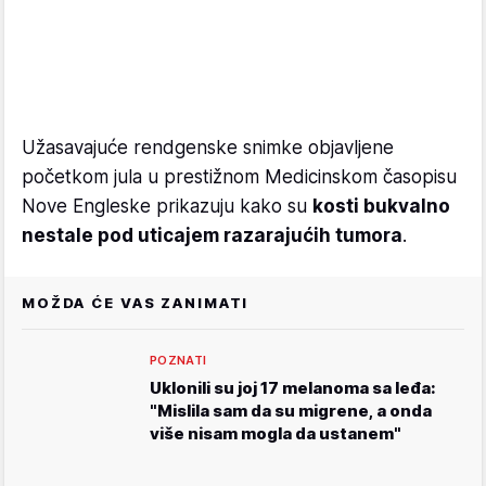
Užasavajuće rendgenske snimke objavljene
početkom jula u prestižnom Medicinskom časopisu
Nove Engleske prikazuju kako su
kosti bukvalno
nestale pod uticajem razarajućih tumora
.
MOŽDA ĆE VAS ZANIMATI
POZNATI
Uklonili su joj 17 melanoma sa leđa:
"Mislila sam da su migrene, a onda
više nisam mogla da ustanem"