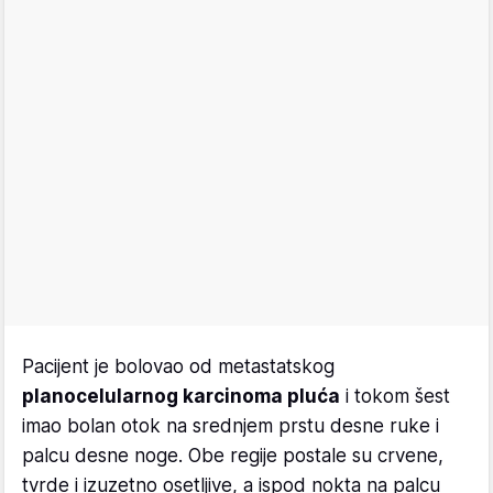
Pacijent je bolovao od metastatskog
planocelularnog karcinoma pluća
i tokom šest
imao bolan otok na srednjem prstu desne ruke i
palcu desne noge. Obe regije postale su crvene,
tvrde i izuzetno osetljive, a ispod nokta na palcu