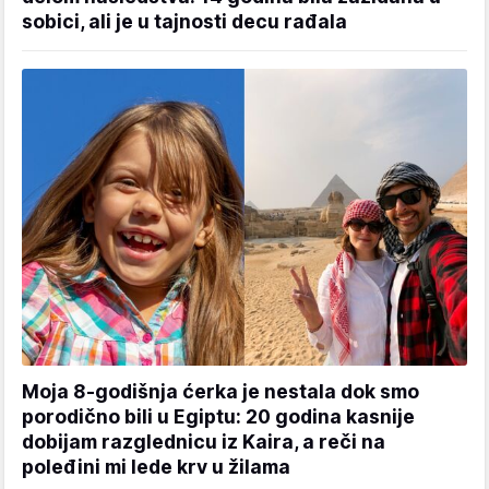
sobici, ali je u tajnosti decu rađala
Moja 8-godišnja ćerka je nestala dok smo
porodično bili u Egiptu: 20 godina kasnije
dobijam razglednicu iz Kaira, a reči na
poleđini mi lede krv u žilama