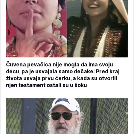
Čuvena pevačica nije mogla da ima svoju
decu, pa je usvajala samo dečake: Pred kraj
života usvaja prvu ćerku, a kada su otvorili
njen testament ostali su u šoku