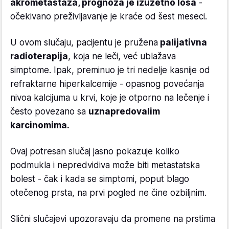
akrometastaza, prognoza je izuzetno loša
-
očekivano preživljavanje je kraće od šest meseci.
U ovom slučaju, pacijentu je pružena
palijativna
radioterapija
, koja ne leči, već ublažava
simptome. Ipak, preminuo je tri nedelje kasnije od
refraktarne hiperkalcemije - opasnog povećanja
nivoa kalcijuma u krvi, koje je otporno na lečenje i
često povezano sa
uznapredovalim
karcinomima.
Ovaj potresan slučaj jasno pokazuje koliko
podmukla i nepredvidiva može biti metastatska
bolest - čak i kada se simptomi, poput blago
otečenog prsta, na prvi pogled ne čine ozbiljnim.
Slični slučajevi upozoravaju da promene na prstima