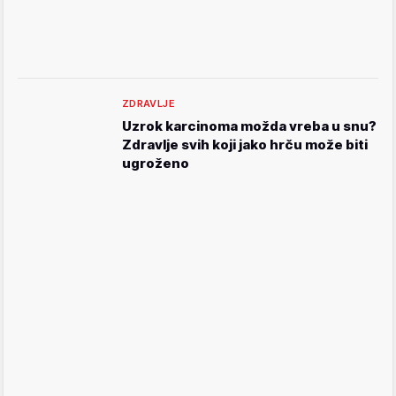
ZDRAVLJE
Uzrok karcinoma možda vreba u snu?
Zdravlje svih koji jako hrču može biti
ugroženo