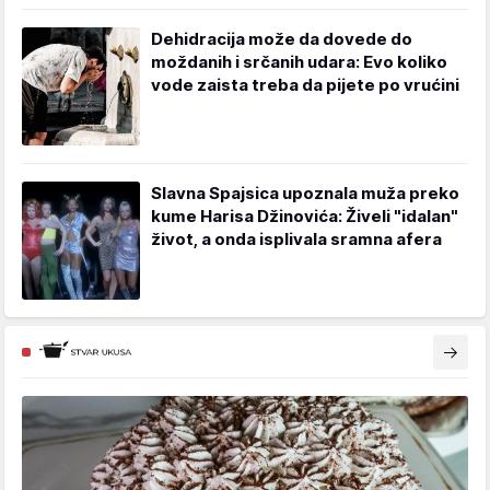
Dehidracija može da dovede do
moždanih i srčanih udara: Evo koliko
vode zaista treba da pijete po vrućini
Slavna Spajsica upoznala muža preko
kume Harisa Džinovića: Živeli "idalan"
život, a onda isplivala sramna afera