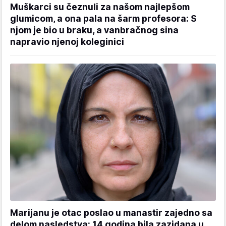
Muškarci su čeznuli za našom najlepšom
glumicom, a ona pala na šarm profesora: S
njom je bio u braku, a vanbračnog sina
napravio njenoj koleginici
Marijanu je otac poslao u manastir zajedno sa
delom nasledstva: 14 godina bila zazidana u