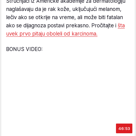
Stručnjaci iz Američke akademije za dermatologiju
naglašavaju da je rak kože, uključujući melanom,
lečiv ako se otkrije na vreme, ali može biti fatalan
ako se dijagnoza postavi prekasno. Pročitajte i
šta
uvek prvo pitaju oboleli od karcinoma.
BONUS VIDEO:
46:53