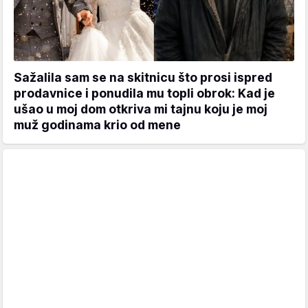
Sažalila sam se na skitnicu što prosi ispred
prodavnice i ponudila mu topli obrok: Kad je
ušao u moj dom otkriva mi tajnu koju je moj
muž godinama krio od mene