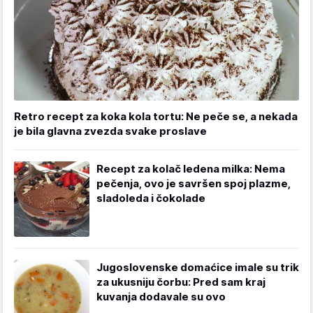
Retro recept za koka kola tortu: Ne peče se, a nekada
je bila glavna zvezda svake proslave
Recept za kolač ledena milka: Nema
pečenja, ovo je savršen spoj plazme,
sladoleda i čokolade
Jugoslovenske domaćice imale su trik
za ukusniju čorbu: Pred sam kraj
kuvanja dodavale su ovo