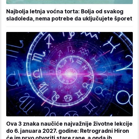
Najbolja letnja voćna torta: Bolja od svakog
sladoleda, nema potrebe da uključujete šporet
Ova 3 znaka naučiće najvažnije životne lekcije
do 6. januara 2027. godine: Retrogradni Hiron
će im prvo otvoriti stare rane, a onda ih