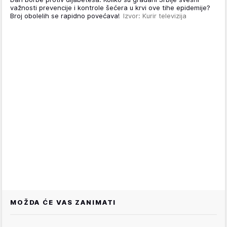
važnosti prevencije i kontrole šećera u krvi ove tihe epidemije?
Broj obolelih se rapidno povećava!
Izvor: Kurir televizija
MOŽDA ĆE VAS ZANIMATI