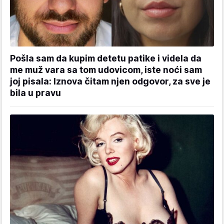
Pošla sam da kupim detetu patike i videla da
me muž vara sa tom udovicom, iste noći sam
joj pisala: Iznova čitam njen odgovor, za sve je
bila u pravu