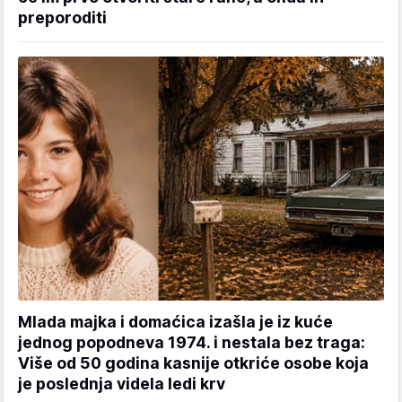
preporoditi
Mlada majka i domaćica izašla je iz kuće
jednog popodneva 1974. i nestala bez traga:
Više od 50 godina kasnije otkriće osobe koja
je poslednja videla ledi krv