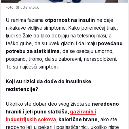
Foto: Shutterstock
U ranima fazama
otpornost na insulin
ne daje
nikakave vidljive simptome. Kako poremećaj traje,
ljudi se žale da lako dobijaju na telesnoj masi, a
teško gube, da su uvek gladni i da imaju
povećanu
potrebu za slatkišima
, da se osećaju umorno,
pospano, tromo, da su zaboravni, neraspoloženi.
To su najčešći simptomi.
Koji su rizici da dođe do insulinske
rezistencije?
Ukoliko ste dobar deo svog života se
neredovno
hranili i jeli puno slatkiša,
gaziranih i
industrijskih sokova,
kalorične hrane,
ako ste
redovno jeli u pekari i poslastičarnici, ukoliko niste