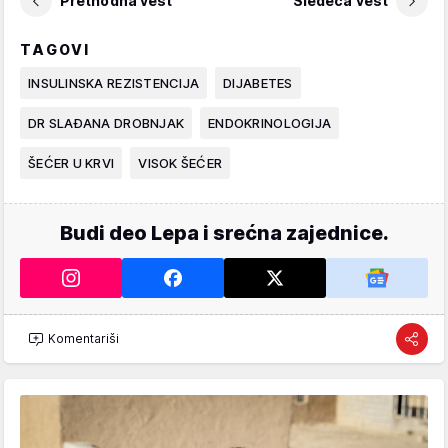
Prethodna vest
Sledeća vest
TAGOVI
INSULINSKA REZISTENCIJA
DIJABETES
DR SLAĐANA DROBNJAK
ENDOKRINOLOGIJA
ŠEĆER U KRVI
VISOK ŠEĆER
Budi deo Lepa i srećna zajednice.
Komentariši