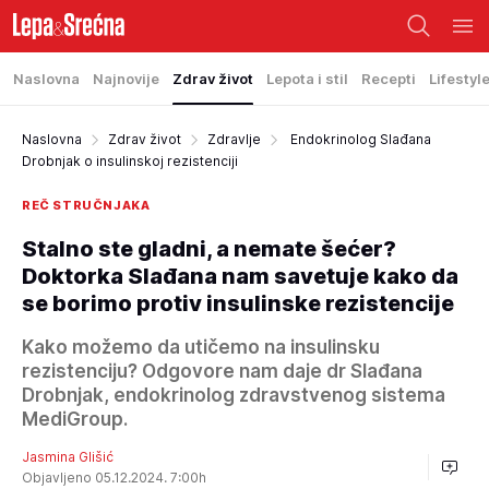
Naslovna
Najnovije
Zdrav život
Lepota i stil
Recepti
Lifestyl
Naslovna
Zdrav život
Zdravlje
Endokrinolog Slađana
Drobnjak o insulinskoj rezistenciji
REČ STRUČNJAKA
Stalno ste gladni, a nemate šećer?
Doktorka Slađana nam savetuje kako da
se borimo protiv insulinske rezistencije
Kako možemo da utičemo na insulinsku
rezistenciju? Odgovore nam daje dr Slađana
Drobnjak, endokrinolog zdravstvenog sistema
MediGroup.
Jasmina Glišić
Objavljeno 05.12.2024. 7:00h