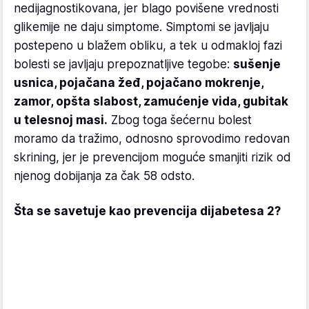
nedijagnostikovana, jer blago povišene vrednosti
glikemije ne daju simptome. Simptomi se javljaju
postepeno u blažem obliku, a tek u odmakloj fazi
bolesti se javljaju prepoznatljive tegobe:
sušenje
usnica, pojačana žeđ, pojačano mokrenje,
zamor, opšta slabost, zamućenje vida, gubitak
u telesnoj masi.
Zbog toga šećernu bolest
moramo da tražimo, odnosno sprovodimo redovan
skrining, jer je prevencijom moguće smanjiti rizik od
njenog dobijanja za čak 58 odsto.
Šta se savetuje kao prevencija dijabetesa 2?