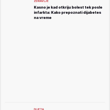
ZDRAVLJE
Kasno je kad otkriju bolest tek posle
infarkta: Kako prepoznati dijabetes
na vreme
DIJETA