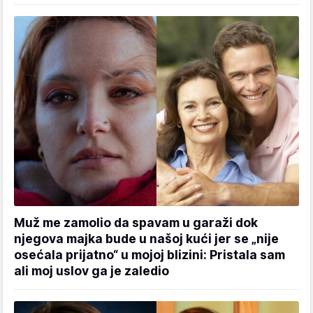
Muž me zamolio da spavam u garaži dok
njegova majka bude u našoj kući jer se „nije
osećala prijatno“ u mojoj blizini: Pristala sam
ali moj uslov ga je zaledio