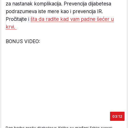
za nastanak komplikacija. Prevencija dijabetesa
podrazumeva iste mere kao i prevencija IR.
Pročitajte i
šta da radite kad vam padne šećer u
krvi.
BONUS VIDEO:
03:12
Dan borbe protiv dijabetesa: Koliko su građani Srbije svesni