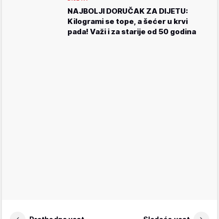
NAJBOLJI DORUČAK ZA DIJETU:
Kilogrami se tope, a šećer u krvi
pada! Važi i za starije od 50 godina