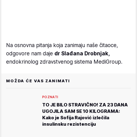
Na osnovna pitanja koja zanimaju naše čitaoce,
odgovore nam daje
dr Slađana Drobnjak,
endokrinolog zdravstvenog sistema MediGroup.
MOŽDA ĆE VAS ZANIMATI
POZNATI
TO JE BILO STRAVIČNO! ZA 23 DANA
UGOJILA SAM SE 10 KILOGRAMA:
Kako je Sofija Rajović izlečila
insulinsku rezistenciju