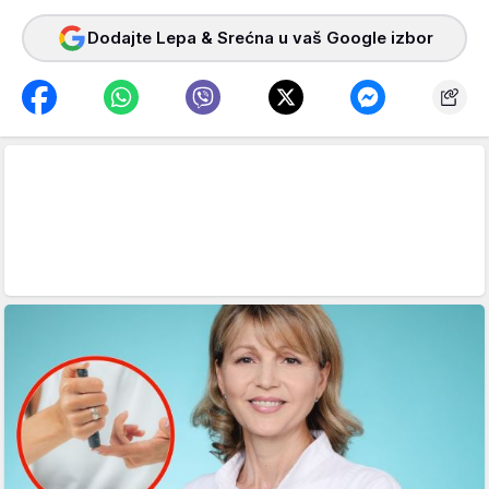
Dodajte Lepa & Srećna u vaš Google izbor