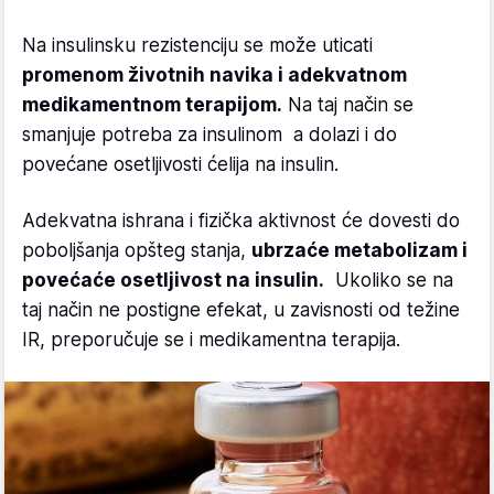
Na insulinsku rezistenciju se može uticati
promenom životnih navika i adekvatnom
medikamentnom terapijom.
Na taj način se
smanjuje potreba za insulinom a dolazi i do
povećane osetljivosti ćelija na insulin.
Adekvatna ishrana i fizička aktivnost će dovesti do
poboljšanja opšteg stanja,
ubrzaće metabolizam i
povećaće osetljivost na insulin.
Ukoliko se na
taj način ne postigne efekat, u zavisnosti od težine
IR, preporučuje se i medikamentna terapija.