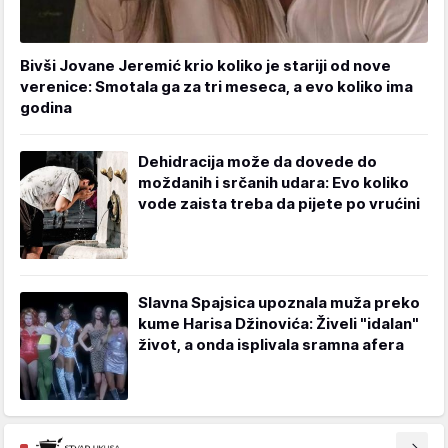
Bivši Jovane Jeremić krio koliko je stariji od nove
verenice: Smotala ga za tri meseca, a evo koliko ima
godina
Dehidracija može da dovede do
moždanih i srčanih udara: Evo koliko
vode zaista treba da pijete po vrućini
Slavna Spajsica upoznala muža preko
kume Harisa Džinovića: Živeli "idalan"
život, a onda isplivala sramna afera