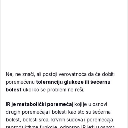
Ne, ne znači, ali postoji verovatnoća da će dobiti
poremećenu
toleranciju glukoze ili šećernu
bolest
ukoliko se problem ne reši.
IR je metabolički poremeća
j koji je u osnovi
drugih poremećaja i bolesti kao što su šećerna
bolest, bolesti srca, krvnih sudova i poremećaja
reproduktivne funkcije, odnosno IR leži u osnovi