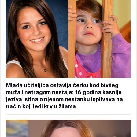
Mlada učiteljica ostavlja ćerku kod bivšeg
muža i netragom nestaje: 16 godina kasnije
jeziva istina o njenom nestanku isplivava na
način koji ledi krv u žilama