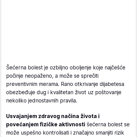
Šećerna bolest je ozbiljno oboljenje koje najčešće
počinje neopaženo, a može se sprečiti
preventivnim merama. Rano otkrivanje dijabetesa
obezbeđuje dug i kvalitetan život uz poštovanje
nekoliko jednostavnih pravila.
Usvajanjem zdravog načina života i
povećanjem fizičke aktivnosti
šećerna bolest se
može uspešno kontrolisati i značajno smanjiti rizik