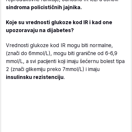
sindroma policističnih jajnika.
Koje su vrednosti glukoze kod IR i kad one
upozoravaju na dijabetes?
Vrednosti glukoze kod IR mogu biti normalne,
(znači do 6mmol/L), mogu biti granične od 6-6,9
mmol/L, a svi pacijenti koji imaju šećernu bolest tipa
2 (znači glikemiju preko 7mmol/L) i imaju
insulinsku rezistenciju
.