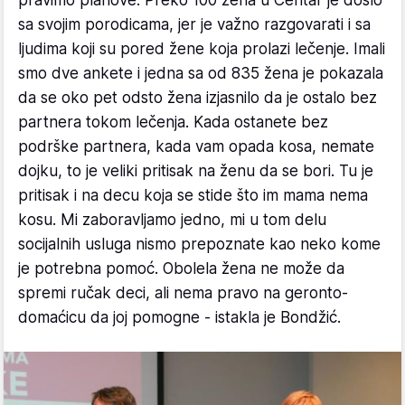
pravimo planove. Preko 100 žena u Centar je došlo
sa svojim porodicama, jer je važno razgovarati i sa
ljudima koji su pored žene koja prolazi lečenje. Imali
smo dve ankete i jedna sa od 835 žena je pokazala
da se oko pet odsto žena izjasnilo da je ostalo bez
partnera tokom lečenja. Kada ostanete bez
podrške partnera, kada vam opada kosa, nemate
dojku, to je veliki pritisak na ženu da se bori. Tu je
pritisak i na decu koja se stide što im mama nema
kosu. Mi zaboravljamo jedno, mi u tom delu
socijalnih usluga nismo prepoznate kao neko kome
je potrebna pomoć. Obolela žena ne može da
spremi ručak deci, ali nema pravo na geronto-
domaćicu da joj pomogne - istakla je Bondžić.