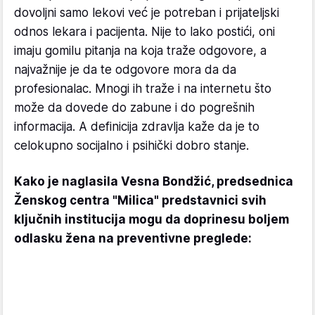
dovoljni samo lekovi već je potreban i prijateljski
odnos lekara i pacijenta. Nije to lako postići, oni
imaju gomilu pitanja na koja traže odgovore, a
najvažnije je da te odgovore mora da da
profesionalac. Mnogi ih traže i na internetu što
može da dovede do zabune i do pogrešnih
informacija. A definicija zdravlja kaže da je to
celokupno socijalno i psihički dobro stanje.
Kako je naglasila Vesna Bondžić, predsednica
Ženskog centra "Milica" predstavnici svih
ključnih institucija mogu da doprinesu boljem
odlasku žena na preventivne preglede: