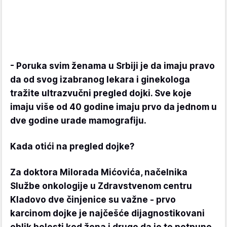
- Poruka svim ženama u Srbiji je da imaju pravo
da od svog izabranog lekara i ginekologa
tražite ultrazvučni pregled dojki. Sve koje
imaju više od 40 godine imaju prvo da jednom u
dve godine urade mamografiju.
Kada otići na pregled dojke?
Za doktora Milorada Mićovića, načelnika
Službe onkologije u Zdravstvenom centru
Kladovo dve činjenice su važne - prvo
karcinom dojke je najčešće dijagnostikovani
oblik bolesti kod žena i drugo da je to potpuno