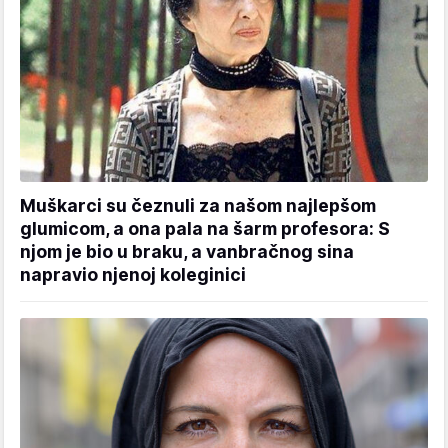
Muškarci su čeznuli za našom najlepšom
glumicom, a ona pala na šarm profesora: S
njom je bio u braku, a vanbračnog sina
napravio njenoj koleginici