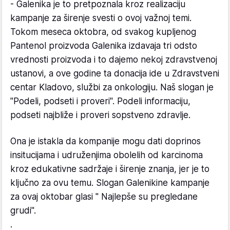
- Galenika je to pretpoznala kroz realizaciju
kampanje za širenje svesti o ovoj važnoj temi.
Tokom meseca oktobra, od svakog kupljenog
Pantenol proizvoda Galenika izdavaja tri odsto
vrednosti proizvoda i to dajemo nekoj zdravstvenoj
ustanovi, a ove godine ta donacija ide u Zdravstveni
centar Kladovo, službi za onkologiju. Naš slogan je
"Podeli, podseti i proveri". Podeli informaciju,
podseti najbliže i proveri sopstveno zdravlje.
Ona je istakla da kompanije mogu dati doprinos
insitucijama i udruženjima obolelih od karcinoma
kroz edukativne sadržaje i širenje znanja, jer je to
ključno za ovu temu. Slogan Galenikine kampanje
za ovaj oktobar glasi " Najlepše su pregledane
grudi".
.