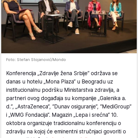
Foto: Stefan Stojanović/Mondo
Konferencija „Zdravlje žena Srbije“ održava se
danas u hotelu „Mona Plaza“ u Beogradu uz
institucionalnu podršku Ministarstva zdravlja, a
partneri ovog događaja su kompanije „Galenika a.
d.“, „AstraZeneca“, “Dunav osiguranje”, “MediGroup”
i „WMG Fondacija“. Magazin „Lepa i srećna“ 10.
oktobra organizuje tradicionalnu konferenciju o
zdravlju na kojoj će eminentni stručnjaci govoriti o