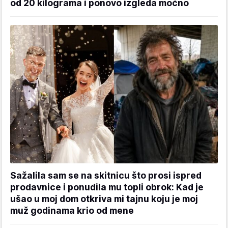
od 20 kilograma i ponovo izgleda moćno
Sažalila sam se na skitnicu što prosi ispred
prodavnice i ponudila mu topli obrok: Kad je
ušao u moj dom otkriva mi tajnu koju je moj
muž godinama krio od mene