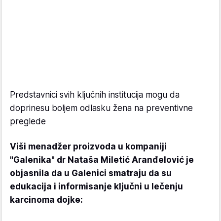
Predstavnici svih ključnih institucija mogu da
doprinesu boljem odlasku žena na preventivne
preglede
Viši menadžer proizvoda u kompaniji
"Galenika" dr Nataša Miletić Aranđelović je
objasnila da u Galenici smatraju da su
edukacija i informisanje ključni u lečenju
karcinoma dojke: