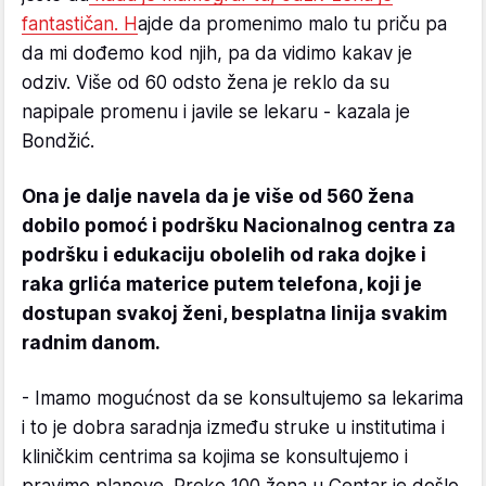
fantastičan. H
ajde da promenimo malo tu priču pa
da mi dođemo kod njih, pa da vidimo kakav je
odziv. Više od 60 odsto žena je reklo da su
napipale promenu i javile se lekaru - kazala je
Bondžić.
Ona je dalje navela da je više od 560 žena
dobilo pomoć i podršku Nacionalnog centra za
podršku i edukaciju obolelih od raka dojke i
raka grlića materice putem telefona, koji je
dostupan svakoj ženi, besplatna linija svakim
radnim danom.
- Imamo mogućnost da se konsultujemo sa lekarima
i to je dobra saradnja između struke u institutima i
kliničkim centrima sa kojima se konsultujemo i