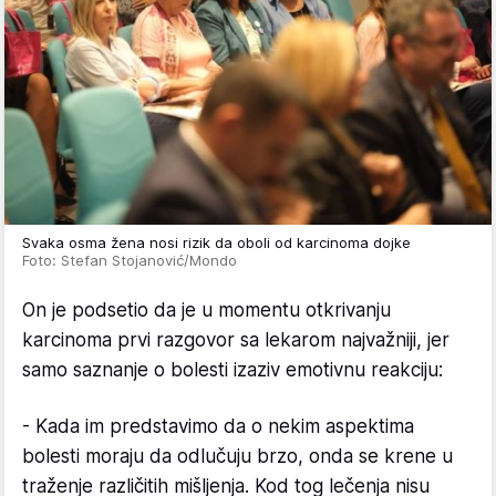
Svaka osma žena nosi rizik da oboli od karcinoma dojke
Foto: Stefan Stojanović/Mondo
On je podsetio da je u momentu otkrivanju
karcinoma prvi razgovor sa lekarom najvažniji, jer
samo saznanje o bolesti izaziv emotivnu reakciju:
- Kada im predstavimo da o nekim aspektima
bolesti moraju da odlučuju brzo, onda se krene u
traženje različitih mišljenja. Kod tog lečenja nisu