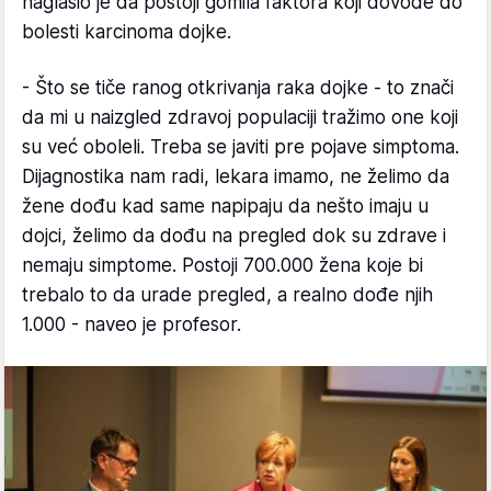
naglasio je da postoji gomila faktora koji dovode do
bolesti karcinoma dojke.
- Što se tiče ranog otkrivanja raka dojke - to znači
da mi u naizgled zdravoj populaciji tražimo one koji
su već oboleli. Treba se javiti pre pojave simptoma.
Dijagnostika nam radi, lekara imamo, ne želimo da
žene dođu kad same napipaju da nešto imaju u
dojci, želimo da dođu na pregled dok su zdrave i
nemaju simptome. Postoji 700.000 žena koje bi
trebalo to da urade pregled, a realno dođe njih
1.000 - naveo je profesor.