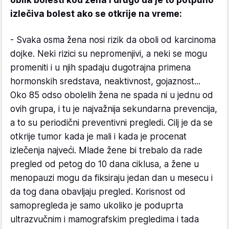
izlečiva bolest ako se otkrije na vreme:
- Svaka osma žena nosi rizik da oboli od karcinoma
dojke. Neki rizici su nepromenjivi, a neki se mogu
promeniti i u njih spadaju dugotrajna primena
hormonskih sredstava, neaktivnost, gojaznost...
Oko 85 odso obolelih žena ne spada ni u jednu od
ovih grupa, i tu je najvažnija sekundarna prevencija,
a to su periodični preventivni pregledi. Cilj je da se
otkrije tumor kada je mali i kada je procenat
izlečenja najveći. Mlade žene bi trebalo da rade
pregled od petog do 10 dana ciklusa, a žene u
menopauzi mogu da fiksiraju jedan dan u mesecu i
da tog dana obavljaju pregled. Korisnost od
samopregleda je samo ukoliko je poduprta
ultrazvučnim i mamografskim pregledima i tada