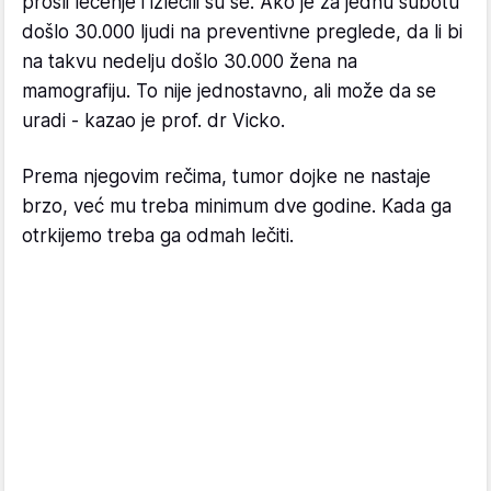
prošli lečenje i izlečili su se. Ako je za jednu subotu
došlo 30.000 ljudi na preventivne preglede, da li bi
na takvu nedelju došlo 30.000 žena na
mamografiju. To nije jednostavno, ali može da se
uradi - kazao je prof. dr Vicko.
Prema njegovim rečima, tumor dojke ne nastaje
brzo, već mu treba minimum dve godine. Kada ga
otrkijemo treba ga odmah lečiti.