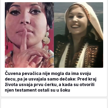
Čuvena pevačica nije mogla da ima svoju
decu, pa je usvajala samo dečake: Pred kraj
života usvaja prvu ćerku, a kada su otvorili
njen testament ostali su u šoku