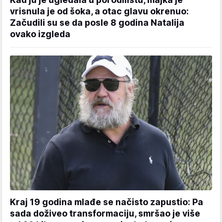
vrisnula je od šoka, a otac glavu okrenuo:
Začudili su se da posle 8 godina Natalija
ovako izgleda
Kraj 19 godina mlađe se načisto zapustio: Pa
sada doživeo transformaciju, smršao je više