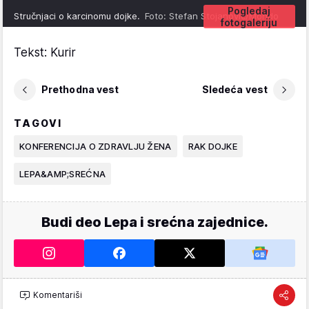
Pogledaj
Stručnjaci o karcinomu dojke.
Foto: Stefan Stojanović/Mondo
fotogaleriju
Tekst: Kurir
Prethodna vest
Sledeća vest
TAGOVI
KONFERENCIJA O ZDRAVLJU ŽENA
RAK DOJKE
LEPA&AMP;SREĆNA
Budi deo Lepa i srećna zajednice.
Komentariši