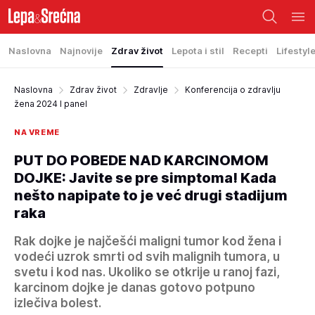
Naslovna
Najnovije
Zdrav život
Lepota i stil
Recepti
Lifestyl
Naslovna
Zdrav život
Zdravlje
Konferencija o zdravlju
žena 2024 I panel
NA VREME
PUT DO POBEDE NAD KARCINOMOM
DOJKE: Javite se pre simptoma! Kada
nešto napipate to je već drugi stadijum
raka
Rak dojke je najčešći maligni tumor kod žena i
vodeći uzrok smrti od svih malignih tumora, u
svetu i kod nas. Ukoliko se otkrije u ranoj fazi,
karcinom dojke je danas gotovo potpuno
izlečiva bolest.