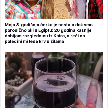
Moja 8-godišnja ćerka je nestala dok smo
porodično bili u Egiptu: 20 godina kasnije
dobijam razglednicu iz Kaira, a reči na
poleđini mi lede krv u žilama