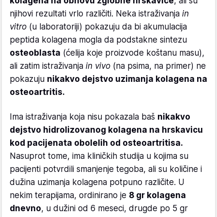
kolagena na obnovu zglobne hrskavice
, ali su
njihovi rezultati vrlo različiti. Neka istraživanja
in
vitro
(u laboratoriji) pokazuju da bi akumulacija
peptida kolagena mogla da podstakne sintezu
osteoblasta
(ćelija koje proizvode koštanu masu),
ali zatim istraživanja
in vivo
(na psima, na primer) ne
pokazuju
nikakvo dejstvo uzimanja kolagena na
osteoartritis.
Ima istraživanja koja nisu pokazala baš
nikakvo
dejstvo hidrolizovanog kolagena na hrskavicu
kod pacijenata obolelih od osteoartritisa.
Nasuprot tome, ima kliničkih studija u kojima su
pacijenti potvrdili smanjenje tegoba, ali su količine i
dužina uzimanja kolagena potpuno različite. U
nekim terapijama, ordinirano je
8 gr kolagena
dnevno
, u dužini od 6 meseci, drugde po 5 gr