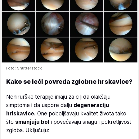
Foto: Shutterstock
Kako se leči povreda zglobne hrskavice?
Nehirurške terapije imaju za cilj da olakšaju
simptome i da uspore dalju
degeneraciju
hriskavice.
One poboljšavaju kvalitet života tako
što
smanjuju bol
i povećavaju snagu i pokretljivost
zgloba. Uključuju: