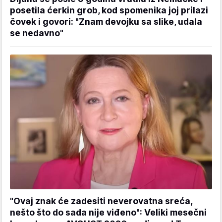
posetila ćerkin grob, kod spomenika joj prilazi
čovek i govori: "Znam devojku sa slike, udala
se nedavno"
"Ovaj znak će zadesiti neverovatna sreća,
nešto što do sada nije viđeno": Veliki mesečni