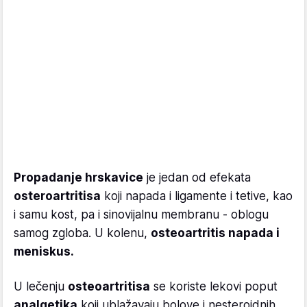
Propadanje hrskavice
je jedan od efekata
osteroartritisa
koji napada i ligamente i tetive, kao
i samu kost, pa i sinovijalnu membranu - oblogu
samog zgloba. U kolenu,
osteoartritis napada i
meniskus.
U lečenju
osteoartritisa
se koriste lekovi poput
analgetika
koji ublažavaju bolove i nesteroidnih