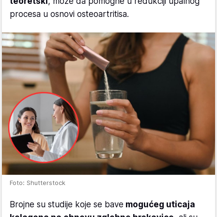
teoretski
, može da pomogne u redukciji upalnog
procesa u osnovi osteoartritisa.
Foto: Shutterstock
Brojne su studije koje se bave
mogućeg uticaja