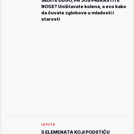
SEDITE DUGO, PA JOŠ PREKRSTITE
NOGE? Uništavate kolena, a evo kako
da čuvate zglobove u mladosti i
starosti
LEPOTA
5 ELEMENATA KOJI PODSTIČU