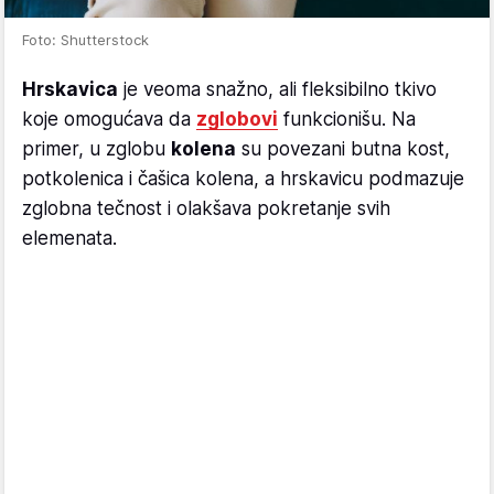
Foto: Shutterstock
Hrskavica
je veoma snažno, ali fleksibilno tkivo
koje omogućava da
zglobovi
funkcionišu. Na
primer, u zglobu
kolena
su povezani butna kost,
potkolenica i čašica kolena, a hrskavicu podmazuje
zglobna tečnost i olakšava pokretanje svih
elemenata.