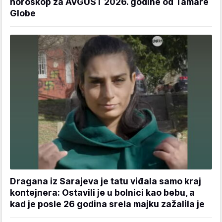
horoskop za AVGUST 2026. godine od Tamare
Globe
Dragana iz Sarajeva je tatu viđala samo kraj
kontejnera: Ostavili je u bolnici kao bebu, a
kad je posle 26 godina srela majku zažalila je