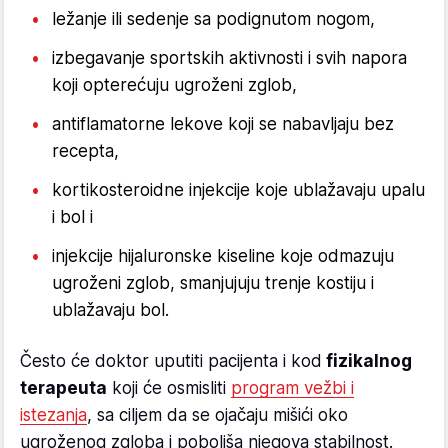
ležanje ili sedenje sa podignutom nogom,
izbegavanje sportskih aktivnosti i svih napora
koji opterećuju ugroženi zglob,
antiflamatorne lekove koji se nabavljaju bez
recepta,
kortikosteroidne injekcije koje ublažavaju upalu
i bol i
injekcije hijaluronske kiseline koje odmazuju
ugroženi zglob, smanjujuju trenje kostiju i
ublažavaju bol.
Često će doktor uputiti pacijenta i kod
fizikalnog
terapeuta
koji će osmisliti
program vežbi i
istezanja
, sa ciljem da se ojačaju mišići oko
ugroženog zgloba i poboljša njegova stabilnost.