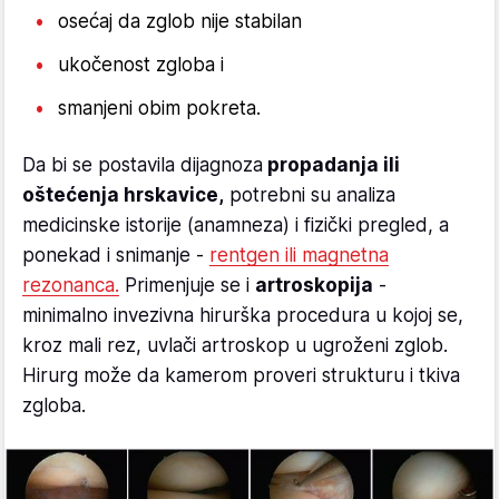
osećaj da zglob nije stabilan
ukočenost zgloba i
smanjeni obim pokreta.
Da bi se postavila dijagnoza
propadanja ili
oštećenja hrskavice,
potrebni su analiza
medicinske istorije (anamneza) i fizički pregled, a
ponekad i snimanje -
rentgen ili magnetna
rezonanca.
Primenjuje se i
artroskopija
-
minimalno invezivna hirurška procedura u kojoj se,
kroz mali rez, uvlači artroskop u ugroženi zglob.
Hirurg može da kamerom proveri strukturu i tkiva
zgloba.