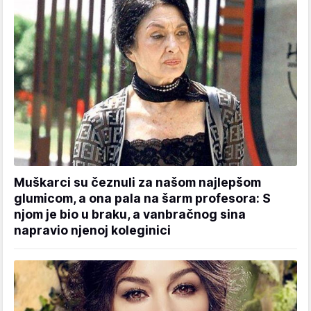
Muškarci su čeznuli za našom najlepšom
glumicom, a ona pala na šarm profesora: S
njom je bio u braku, a vanbračnog sina
napravio njenoj koleginici