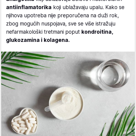
antiinflamatorika
koji ublažavaju upalu. Kako se
njihova upotreba nije preporučena na duži rok,
zbog mogućih nuspojava, sve se više istražuju
nefarmakološki tretmani poput
kondroitina,
glukozamina i kolagena.