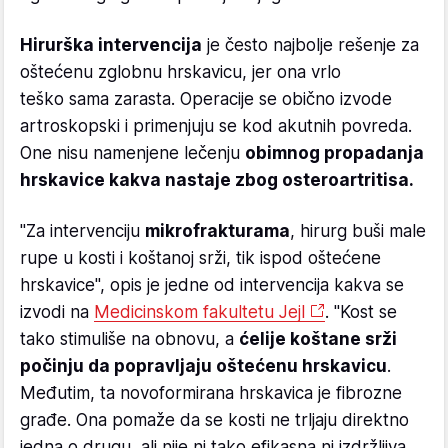
Hirurška intervencija
je često najbolje rešenje za
oštećenu zglobnu hrskavicu, jer ona vrlo
teško sama zarasta. Operacije se obično izvode
artroskopski i primenjuju se kod akutnih povreda.
One nisu namenjene lečenju
obimnog propadanja
hrskavice kakva nastaje zbog osteroartritisa.
"Za intervenciju
mikrofrakturama
, hirurg buši male
rupe u kosti i koštanoj srži, tik ispod oštećene
hrskavice", opis je jedne od intervencija kakva se
izvodi na
Medicinskom fakultetu Jejl
. "Kost se
tako stimuliše na obnovu, a
ćelije koštane srži
počinju da popravljaju oštećenu hrskavicu
.
Međutim, ta novoformirana hrskavica je fibrozne
građe. Ona pomaže da se kosti ne trljaju direktno
jedna o drugu, ali nije ni tako efikasna ni izdržljiva