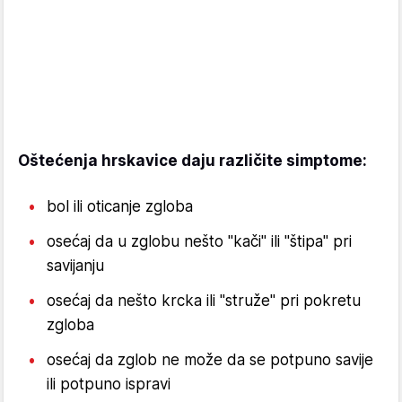
Oštećenja hrskavice daju različite simptome:
bol ili oticanje zgloba
osećaj da u zglobu nešto "kači" ili "štipa" pri
savijanju
osećaj da nešto krcka ili "struže" pri pokretu
zgloba
osećaj da zglob ne može da se potpuno savije
ili potpuno ispravi