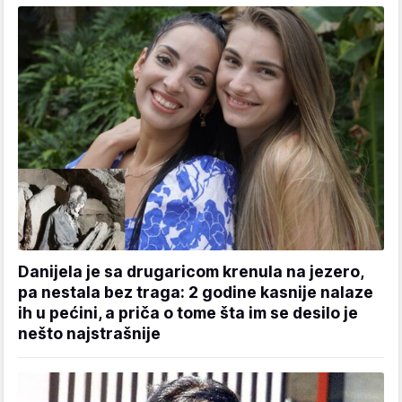
Danijela je sa drugaricom krenula na jezero,
pa nestala bez traga: 2 godine kasnije nalaze
ih u pećini, a priča o tome šta im se desilo je
nešto najstrašnije