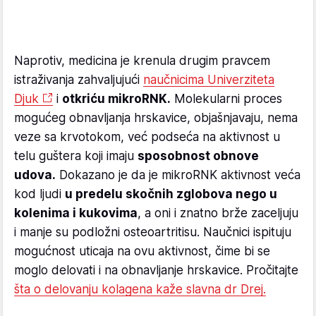
Naprotiv, medicina je krenula drugim pravcem
istraživanja zahvaljujući
naučnicima Univerziteta
Djuk
i
otkriću mikroRNK.
Molekularni proces
mogućeg obnavljanja hrskavice, objašnjavaju, nema
veze sa krvotokom, već podseća na aktivnost u
telu guštera koji imaju
sposobnost obnove
udova.
Dokazano je da je mikroRNK aktivnost veća
kod ljudi
u predelu skočnih zglobova nego u
kolenima i kukovima
, a oni i znatno brže zaceljuju
i manje su podložni osteoartritisu. Naučnici ispituju
mogućnost uticaja na ovu aktivnost, čime bi se
moglo delovati i na obnavljanje hrskavice. Pročitajte
šta o delovanju kolagena kaže slavna dr Drej.