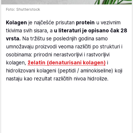
Foto: Shutterstock
Kolagen
je najčešće prisutan
protein
u vezivnim
tkivima svih sisara, a
u literaturi je opisano čak 28
vrsta.
Na tržištu se poslednjih godina samo
umnožavaju proizvodi veoma različiti po strukturi i
osobinama: prirodni nerastvorljivi i rastvorljivi
kolagen,
želatin (denaturisani kolagen)
i
hidrolizovani kolageni (peptidi / aminokiseline) koji
nastaju kao rezultat različitih nivoa hidrolize.