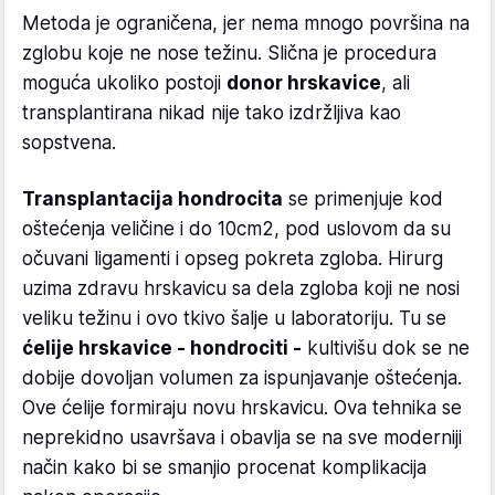
Metoda je ograničena, jer nema mnogo površina na
zglobu koje ne nose težinu. Slična je procedura
moguća ukoliko postoji
donor hrskavice
, ali
transplantirana nikad nije tako izdržljiva kao
sopstvena.
Transplantacija hondrocita
se primenjuje kod
oštećenja veličine i do 10cm2, pod uslovom da su
očuvani ligamenti i opseg pokreta zgloba. Hirurg
uzima zdravu hrskavicu sa dela zgloba koji ne nosi
veliku težinu i ovo tkivo šalje u laboratoriju. Tu se
ćelije hrskavice - hondrociti -
kultivišu dok se ne
dobije dovoljan volumen za ispunjavanje oštećenja.
Ove ćelije formiraju novu hrskavicu. Ova tehnika se
neprekidno usavršava i obavlja se na sve moderniji
način kako bi se smanjio procenat komplikacija