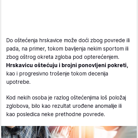
Do oštećenja hrskavice može doći zbog povrede ili
pada, na primer, tokom bavljenja nekim sportom ili
zbog oštrog okreta zgloba pod opterećenjem.
Hrskavicu oštećuju i brojni ponovljeni pokreti,
kao i progresivno trošenje tokom decenija
upotrebe.
Kod nekih osoba je razlog oštećenjima loš položaj
zglobova, bilo kao rezultat urođene anomalije ili
kao posledica neke prethodne povrede.