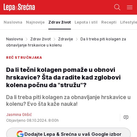
Naslovna
Najnovije
Zdrav život
Lepota i stil
Recepti
Lifestyl
Naslovna
Zdrav život
Zdravlje
Da li treba piti kolagen za
obnavljanje hrskavice u kolenu
REČ STRUČNJAKA
Da li tečni kolagen pomaže u obnovi
hrskavice? Šta da radite kad zglobovi
kolena počnu da "stružu"?
Da li treba piti kolagen za obnavljanje hrskavice u
kolenu? Evo šta kaže nauka!
Jasmina Glišić
Objavljeno 08.10.2024. 8:00h
Dodajte Lepa & Srećna u vaš Google izbor