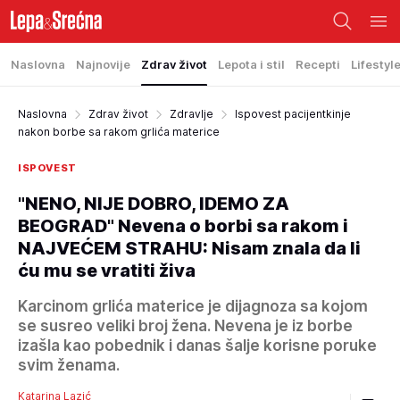
Naslovna
Najnovije
Zdrav život
Lepota i stil
Recepti
Lifestyl
Naslovna
Zdrav život
Zdravlje
Ispovest pacijentkinje
nakon borbe sa rakom grlića materice
ISPOVEST
"NENO, NIJE DOBRO, IDEMO ZA
BEOGRAD" Nevena o borbi sa rakom i
NAJVEĆEM STRAHU: Nisam znala da li
ću mu se vratiti živa
Karcinom grlića materice je dijagnoza sa kojom
se susreo veliki broj žena. Nevena je iz borbe
izašla kao pobednik i danas šalje korisne poruke
svim ženama.
Katarina Lazić