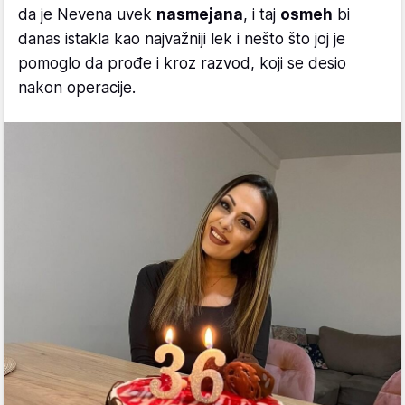
da je Nevena uvek
nasmejana
, i taj
osmeh
bi
danas istakla kao najvažniji lek i nešto što joj je
pomoglo da prođe i kroz razvod, koji se desio
nakon operacije.