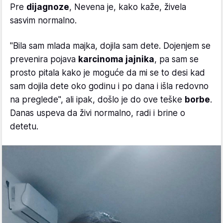
Pre
dijagnoze
, Nevena je, kako kaže, živela
sasvim normalno.
"Bila sam mlada majka, dojila sam dete. Dojenjem se
prevenira pojava
karcinoma jajnika
, pa sam se
prosto pitala kako je moguće da mi se to desi kad
sam dojila dete oko godinu i po dana i išla redovno
na preglede", ali ipak, došlo je do ove teške
borbe
.
Danas uspeva da živi normalno, radi i brine o
detetu.