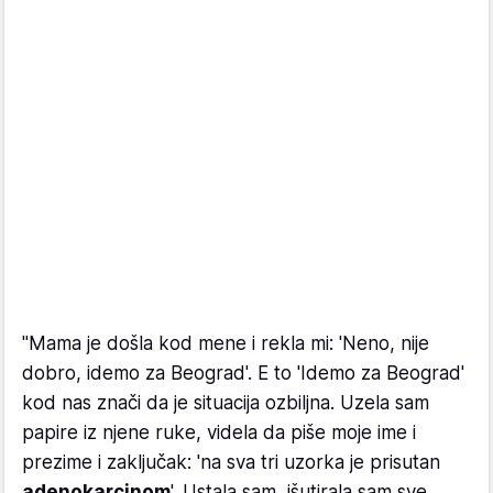
"Mama je došla kod mene i rekla mi: 'Neno, nije
dobro, idemo za Beograd'. E to 'Idemo za Beograd'
kod nas znači da je situacija ozbiljna. Uzela sam
papire iz njene ruke, videla da piše moje ime i
prezime i zaključak: 'na sva tri uzorka je prisutan
adenokarcinom
'. Ustala sam, išutirala sam sve