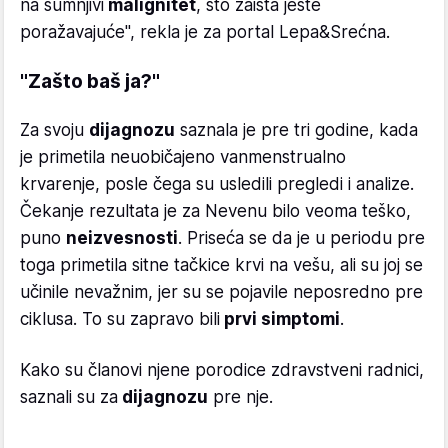
na sumnjivi
malignitet
, što zaista jeste
poražavajuće", rekla je za portal Lepa&Srećna.
"Zašto baš ja?"
Za svoju
dijagnozu
saznala je pre tri godine, kada
je primetila neuobičajeno vanmenstrualno
krvarenje, posle čega su usledili pregledi i analize.
Čekanje rezultata je za Nevenu bilo veoma teško,
puno
neizvesnosti
. Priseća se da je u periodu pre
toga primetila sitne tačkice krvi na vešu, ali su joj se
učinile nevažnim, jer su se pojavile neposredno pre
ciklusa. To su zapravo bili
prvi simptomi
.
Kako su članovi njene porodice zdravstveni radnici,
saznali su za
dijagnozu
pre nje.