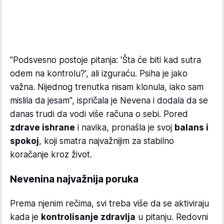
"Podsvesno postoje pitanja: 'Šta će biti kad sutra
odem na kontrolu?', ali izguraću. Psiha je jako
važna. Nijednog trenutka nisam klonula, iako sam
mislila da jesam", ispričala je Nevena i dodala da se
danas trudi da vodi više računa o sebi. Pored
zdrave ishrane
i navika, pronašla je svoj
balans i
spokoj
, koji smatra najvažnijim za stabilno
koračanje kroz život.
Nevenina najvažnija poruka
Prema njenim rečima, svi treba više da se aktiviraju
kada je
kontrolisanje zdravlja
u pitanju. Redovni