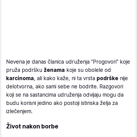
Nevena je danas članica udruženja "Progovori" koje
pruža podršku
ženama
koje su obolele od
karcinoma
, ali kako kaže, ni ta vrsta
podrške
nije
delotvorna, ako sami sebe ne bodrite. Razgovori
koji se na sastancima udruženja odvijaju mogu da
budu korisni jedino ako postoji istinska želja za
izlečenjem.
Život nakon borbe