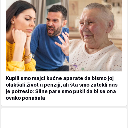
Kupili smo majci kućne aparate da bismo joj
olakšali život u penziji, ali šta smo zatekli nas
je potreslo: Silne pare smo pukli da bi se ona
ovako ponašala