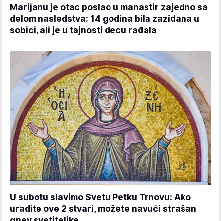
Marijanu je otac poslao u manastir zajedno sa
delom nasledstva: 14 godina bila zazidana u
sobici, ali je u tajnosti decu rađala
U subotu slavimo Svetu Petku Trnovu: Ako
uradite ove 2 stvari, možete navući strašan
gnev svetiteljke