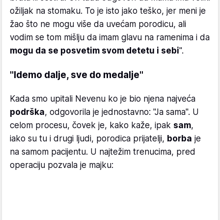
ožiljak na stomaku. To je isto jako teško, jer meni je
žao što ne mogu više da uvećam porodicu, ali
vodim se tom mišlju da imam glavu na ramenima i da
mogu da se posvetim svom detetu i sebi
".
"Idemo dalje, sve do medalje"
Kada smo upitali Nevenu ko je bio njena najveća
podrška
, odgovorila je jednostavno: "Ja sama". U
celom procesu, čovek je, kako kaže, ipak
sam
,
iako su tu i drugi ljudi, porodica prijatelji,
borba
je
na samom pacijentu. U najtežim trenucima, pred
operaciju pozvala je majku: