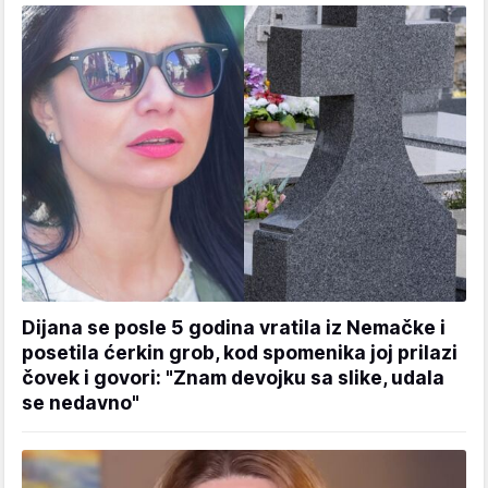
Dijana se posle 5 godina vratila iz Nemačke i
posetila ćerkin grob, kod spomenika joj prilazi
čovek i govori: "Znam devojku sa slike, udala
se nedavno"