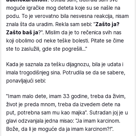
moguće igračke mog deteta koje su se našle na
podu. To je verovatno bila nesvesna reakcija, nisam
znala šta da uradim. Rekla sam sebi: "
Zašto ja?
Zašto baš ja
?". Mislim da je to rečenica svih nas
koji obolimo od neke teške bolesti. Pitate se čime
ste to zaslužili, gde ste pogrešili..."
Kada je saznala za tešku dijagnozu, bila je udata i
imala trogodišnjeg sina. Potrudila se da se sabere,
ponavljajući sebi:
"Imam malo dete, imam 33 godine, treba da živim,
život je preda mnom, treba da izvedem dete na
put, potrebna sam mu kao majka". Sutradan joj je u
glavi odzvanjala jedna misao: "Ja imam karcinom.
Bože, da li je moguće da ja imam karcinom?!".