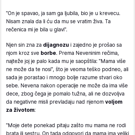
"On je spavao, ja sam ga ljubila, bio je u krevecu.
Nisam znala da li ću da mu se vratim živa. Ta
rečenica mi je bila u glavi".
Njen sin zna za
dijagnozu
i zajedno je prošao sa
njom kroz sve
borbe
. Prema Neveninim rečima,
najteže joj je palo kada mu je saopštila: "Mama više
ne može da te nosi", što je veoma teško podneo, ali
sada je porastao i mnogo bolje razume stvari oko
sebe. Nevena nakon operacije ne može da ima više
dece, zbog čega je pomalo tužna, ali ne dozvoljva
da negativne misli prevladaju nad njenom
voljom
za životom
:
"Moje dete ponekad pitaju zašto mu mama ne rodi
brata ili sestru. On tada odgovori da mama ima veliki