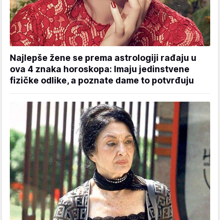
Najlepše žene se prema astrologiji rađaju u
ova 4 znaka horoskopa: Imaju jedinstvene
fizičke odlike, a poznate dame to potvrđuju