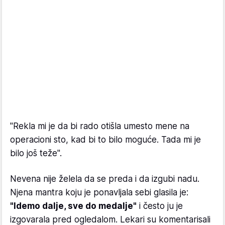
"Rekla mi je da bi rado otišla umesto mene na
operacioni sto, kad bi to bilo moguće. Tada mi je
bilo još teže".
Nevena nije želela da se preda i da izgubi nadu.
Njena mantra koju je ponavljala sebi glasila je:
"Idemo dalje, sve do medalje"
i često ju je
izgovarala pred ogledalom. Lekari su komentarisali