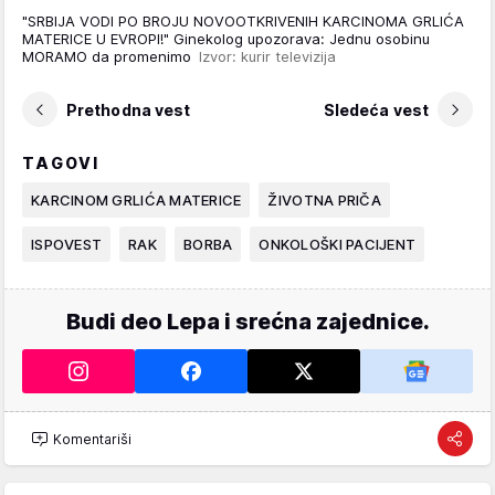
"SRBIJA VODI PO BROJU NOVOOTKRIVENIH KARCINOMA GRLIĆA
MATERICE U EVROPI!" Ginekolog upozorava: Jednu osobinu
MORAMO da promenimo
Izvor: kurir televizija
Prethodna vest
Sledeća vest
TAGOVI
KARCINOM GRLIĆA MATERICE
ŽIVOTNA PRIČA
ISPOVEST
RAK
BORBA
ONKOLOŠKI PACIJENT
Budi deo Lepa i srećna zajednice.
Komentariši