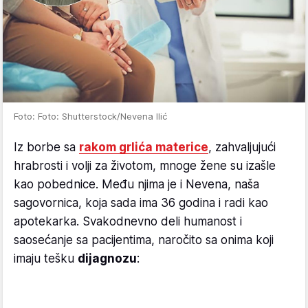
Foto: Foto: Shutterstock/Nevena Ilić
Iz borbe sa
rakom grlića materice
, zahvaljujući
hrabrosti i volji za životom, mnoge žene su izašle
kao pobednice. Među njima je i Nevena, naša
sagovornica, koja sada ima 36 godina i radi kao
apotekarka. Svakodnevno deli humanost i
saosećanje sa pacijentima, naročito sa onima koji
imaju tešku
dijagnozu
: