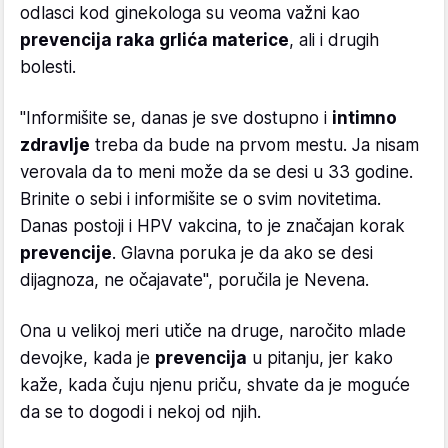
odlasci kod ginekologa su veoma važni kao
prevencija raka grlića materice
, ali i drugih
bolesti.
"Informišite se, danas je sve dostupno i
intimno
zdravlje
treba da bude na prvom mestu. Ja nisam
verovala da to meni može da se desi u 33 godine.
Brinite o sebi i informišite se o svim novitetima.
Danas postoji i HPV vakcina, to je značajan korak
prevencije
. Glavna poruka je da ako se desi
dijagnoza, ne očajavate", poručila je Nevena.
Ona u velikoj meri utiče na druge, naročito mlade
devojke, kada je
prevencija
u pitanju, jer kako
kaže, kada čuju njenu priču, shvate da je moguće
da se to dogodi i nekoj od njih.