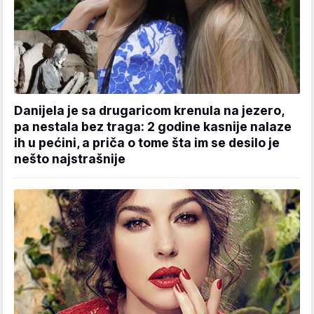
Danijela je sa drugaricom krenula na jezero,
pa nestala bez traga: 2 godine kasnije nalaze
ih u pećini, a priča o tome šta im se desilo je
nešto najstrašnije