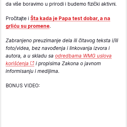
da više boravimo u prirodi i budemo fizički aktivni.
Pročitajte i
Šta kada je Papa test dobar, a na
grliću su promene
.
Zabranjeno preuzimanje dela ili čitavog teksta i/ili
foto/videa, bez navođenja i linkovanja izvora i
autora, a u skladu sa
odredbama WMG uslova
korišćenja
i propisima Zakona o javnom
informisanju i medijima.
BONUS VIDEO: