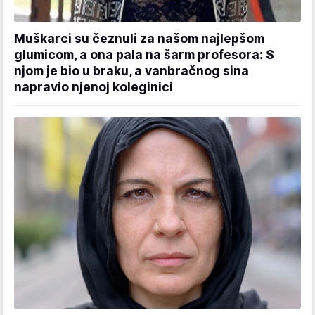
Muškarci su čeznuli za našom najlepšom
glumicom, a ona pala na šarm profesora: S
njom je bio u braku, a vanbračnog sina
napravio njenoj koleginici