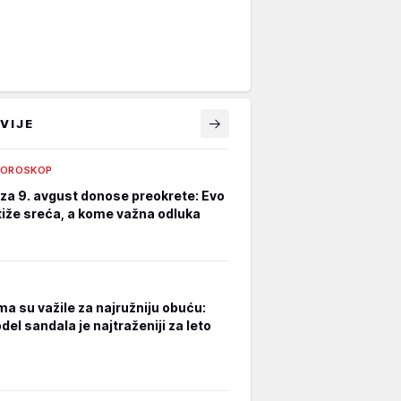
VIJE
HOROSKOP
za 9. avgust donose preokrete: Evo
iže sreća, a kome važna odluka
a su važile za najružniju obuću:
el sandala je najtraženiji za leto