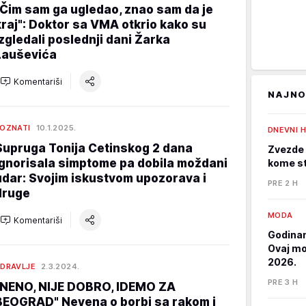
"Čim sam ga ugledao, znao sam da je
kraj": Doktor sa VMA otkrio kako su
izgledali poslednji dani Žarka
Lauševića
Komentariši
NAJNO
OZNATI
10.1.2025.
DNEVNI 
Supruga Tonija Cetinskog 2 dana
Zvezde 
ignorisala simptome pa dobila moždani
kome st
udar: Svojim iskustvom upozorava i
PRE 2 H
druge
MODA
Komentariši
Godinam
Ovaj mod
2026.
DRAVLJE
2.3.2024.
PRE 3 H
"NENO, NIJE DOBRO, IDEMO ZA
BEOGRAD" Nevena o borbi sa rakom i