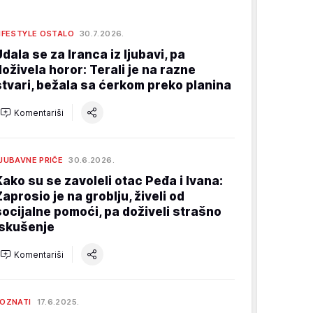
IFESTYLE OSTALO
30.7.2026.
Udala se za Iranca iz ljubavi, pa
doživela horor: Terali je na razne
stvari, bežala sa ćerkom preko planina
Komentariši
JUBAVNE PRIČE
30.6.2026.
Kako su se zavoleli otac Peđa i Ivana:
Zaprosio je na groblju, živeli od
socijalne pomoći, pa doživeli strašno
iskušenje
Komentariši
OZNATI
17.6.2025.