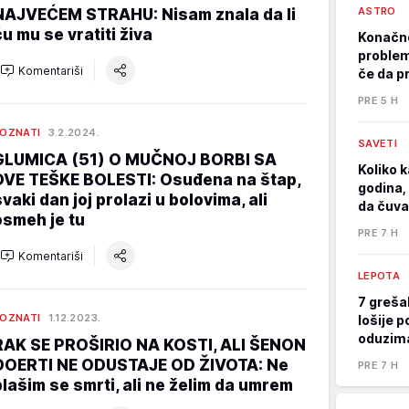
ASTRO
NAJVEĆEM STRAHU: Nisam znala da li
ću mu se vratiti živa
Konačno
problem
Komentariši
če da p
PRE 5 H
OZNATI
3.2.2024.
SAVETI
GLUMICA (51) O MUČNOJ BORBI SA
Koliko k
DVE TEŠKE BOLESTI: Osuđena na štap,
godina, 
svaki dan joj prolazi u bolovima, ali
da čuva
osmeh je tu
PRE 7 H
Komentariši
LEPOTA
7 greša
OZNATI
1.12.2023.
lošije p
oduzima
RAK SE PROŠIRIO NA KOSTI, ALI ŠENON
DOERTI NE ODUSTAJE OD ŽIVOTA: Ne
PRE 7 H
plašim se smrti, ali ne želim da umrem