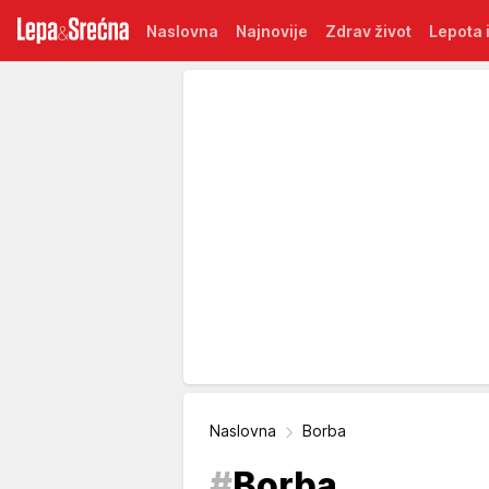
Naslovna
Najnovije
Zdrav život
Lepota i
Naslovna
Borba
#
Borba