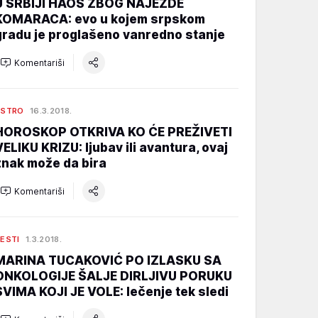
U SRBIJI HAOS ZBOG NAJEZDE
KOMARACA: evo u kojem srpskom
gradu je proglašeno vanredno stanje
Komentariši
ASTRO
16.3.2018.
HOROSKOP OTKRIVA KO ĆE PREŽIVETI
VELIKU KRIZU: ljubav ili avantura, ovaj
znak može da bira
Komentariši
ESTI
1.3.2018.
MARINA TUCAKOVIĆ PO IZLASKU SA
ONKOLOGIJE ŠALJE DIRLJIVU PORUKU
SVIMA KOJI JE VOLE: lečenje tek sledi