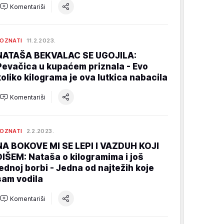
Komentariši
OZNATI
11.2.2023.
NATAŠA BEKVALAC SE UGOJILA:
Pevačica u kupaćem priznala - Evo
koliko kilograma je ova lutkica nabacila
Komentariši
OZNATI
2.2.2023.
NA BOKOVE MI SE LEPI I VAZDUH KOJI
DIŠEM: Nataša o kilogramima i još
jednoj borbi - Jedna od najtežih koje
sam vodila
Komentariši