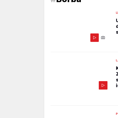
L
L
P