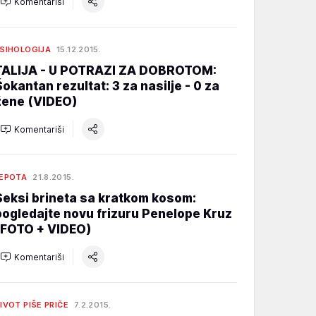
Komentariši
SIHOLOGIJA
15.12.2015.
TALIJA - U POTRAZI ZA DOBROTOM:
Šokantan rezultat: 3 za nasilje - 0 za
žene (VIDEO)
Komentariši
EPOTA
21.8.2015.
Seksi brineta sa kratkom kosom:
pogledajte novu frizuru Penelope Kruz
(FOTO + VIDEO)
Komentariši
IVOT PIŠE PRIČE
7.2.2015.