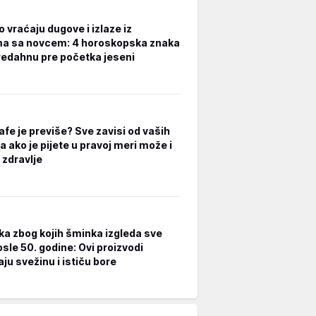
 vraćaju dugove i izlaze iz
a sa novcem: 4 horoskopska znaka
redahnu pre početka jeseni
afe je previše? Sve zavisi od vaših
a ako je pijete u pravoj meri može i
 zdravlje
ka zbog kojih šminka izgleda sve
osle 50. godine: Ovi proizvodi
ju svežinu i ističu bore