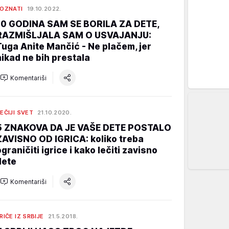
OZNATI
19.10.2022.
10 GODINA SAM SE BORILA ZA DETE,
RAZMIŠLJALA SAM O USVAJANJU:
Tuga Anite Mančić - Ne plačem, jer
nikad ne bih prestala
Komentariši
EČIJI SVET
21.10.2020.
5 ZNAKOVA DA JE VAŠE DETE POSTALO
ZAVISNO OD IGRICA: koliko treba
ograničiti igrice i kako lečiti zavisno
dete
Komentariši
RIČE IZ SRBIJE
21.5.2018.