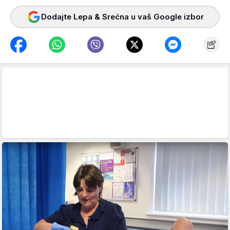
Dodajte Lepa & Srećna u vaš Google izbor