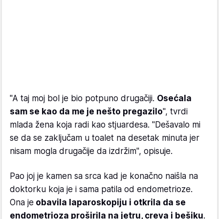
"A taj moj bol je bio potpuno drugačiji.
Osećala
sam se kao da me je nešto pregazilo
", tvrdi
mlada žena koja radi kao stjuardesa. "Dešavalo mi
se da se zaključam u toalet na desetak minuta jer
nisam mogla drugačije da izdržim", opisuje.
Pao joj je kamen sa srca kad je konačno naišla na
doktorku koja je i sama patila od endometrioze.
Ona je
obavila laparoskopiju i otkrila da se
endometrioza proširila na jetru, creva i bešiku
.