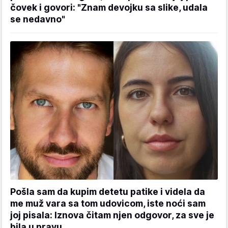
čovek i govori: "Znam devojku sa slike, udala
se nedavno"
Pošla sam da kupim detetu patike i videla da
me muž vara sa tom udovicom, iste noći sam
joj pisala: Iznova čitam njen odgovor, za sve je
bila u pravu