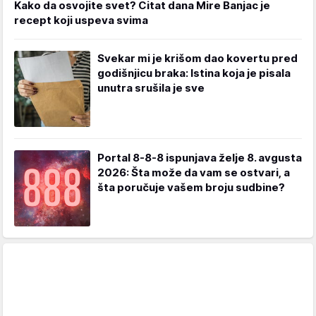
Kako da osvojite svet? Citat dana Mire Banjac je
recept koji uspeva svima
Svekar mi je krišom dao kovertu pred
godišnjicu braka: Istina koja je pisala
unutra srušila je sve
Portal 8-8-8 ispunjava želje 8. avgusta
2026: Šta može da vam se ostvari, a
šta poručuje vašem broju sudbine?