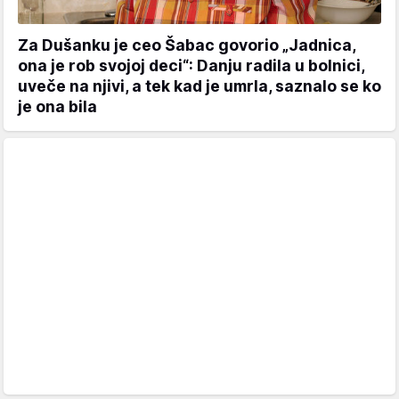
Za Dušanku je ceo Šabac govorio „Jadnica,
ona je rob svojoj deci“: Danju radila u bolnici,
uveče na njivi, a tek kad je umrla, saznalo se ko
je ona bila