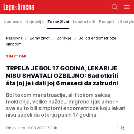
Naslovna
Najnovije
Zdrav život
Lepota i stil
Recepti
Lifestyl
Naslovna
Zdrav život
Zdravlje
Bol od endometrioze
simptomi
SIMPTOMI
TRPELA JE BOL 17 GODINA, LEKARI JE
NISU SHVATALI OZBILJNO: Sad otkrili
šta joj je i dali joj 6 meseci da zatrudni
Bol tokom menstruacije, ali i tokom seksa,
mokrenja, velike nužde... migrene i jak umor -
sve su to bili simptomi endometrioze koju lekari
nisu uspeli da otkriju punih 17 godina.
Objavljeno 16.03.2022. 7:00h