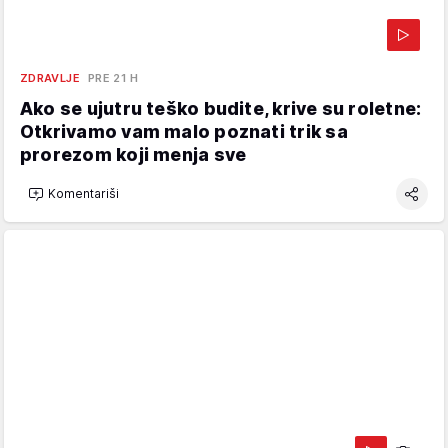
ZDRAVLJE
PRE 21 H
Ako se ujutru teško budite, krive su roletne:
Otkrivamo vam malo poznati trik sa
prorezom koji menja sve
Komentariši