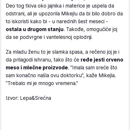
Deo tog tkiva oko jajnika i materice je uspela da
odstrani, ali je upozorila Mikejlu da bi bilo dobro da
to iskoristi kako bi - u narednih šest meseci -
ostala u drugom stanju
. Takođe, omogućiće joj
da se podvrgne i vantelesnoj oplodnji.
Za mladu ženu to je slamka spasa, a rečeno joj je i
da prilagodi ishranu, tako što će
ređe jesti crveno
meso i mlečne proizvode
. "Imala sam sreće što
sam konačno našla ovu doktorku", kaže Mikejla.
"Trebalo mi je mnogo vremena."
Izvor: Lepa&Srećna