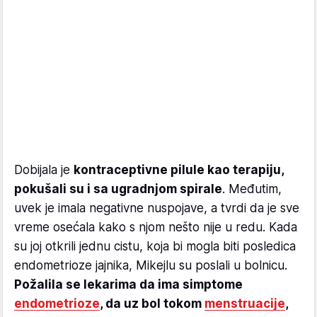
Dobijala je
kontraceptivne pilule kao terapiju,
pokušali su i sa ugradnjom spirale
. Međutim,
uvek je imala negativne nuspojave, a tvrdi da je sve
vreme osećala kako s njom nešto nije u redu. Kada
su joj otkrili jednu cistu, koja bi mogla biti posledica
endometrioze jajnika, Mikejlu su poslali u bolnicu.
Požalila se lekarima da ima simptome
endometrioze
, da uz bol tokom
menstruacije
,