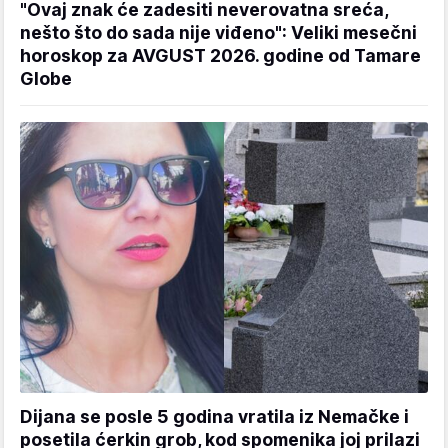
"Ovaj znak će zadesiti neverovatna sreća,
nešto što do sada nije viđeno": Veliki mesečni
horoskop za AVGUST 2026. godine od Tamare
Globe
Dijana se posle 5 godina vratila iz Nemačke i
posetila ćerkin grob, kod spomenika joj prilazi