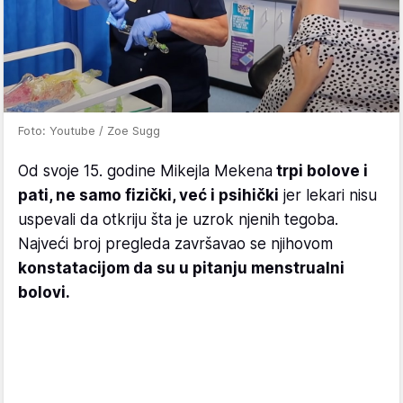
Foto: Youtube / Zoe Sugg
Od svoje 15. godine Mikejla Mekena
trpi bolove i
pati, ne samo fizički, već i psihički
jer lekari nisu
uspevali da otkriju šta je uzrok njenih tegoba.
Najveći broj pregleda završavao se njihovom
konstatacijom da su u pitanju menstrualni
bolovi.