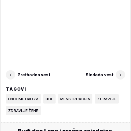
Prethodna vest
Sledeća vest
TAGOVI
ENDOMETRIOZA
BOL
MENSTRUACIJA
ZDRAVLJE
ZDRAVLJE ŽENE
Budi deo Lepa i srećna zajednice.