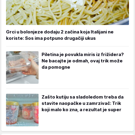
Grci u bolonjeze dodaju 2 začina koja Italijani ne
koriste: Sos ima potpuno drugačiji ukus
Piletina je povukla miris iz frižidera?
Ne bacajte je odmah, ovaj trik može
da pomogne
Zašto kutiju sa sladoledom treba da
stavite naopačke u zamrzivač: Trik
koji malo ko zna, a rezultat je super