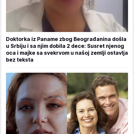
Doktorka iz Paname zbog Beograđanina došla
u Srbiju i sa njim dobila 2 dece: Susret njenog
oca i majke sa svekrvom u našoj zemlji ostavlja
bez teksta