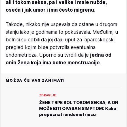
ali i tokom seksa, pa i velike i male nužde,
oseća i jak umor i ima često migrenu.
Takođe, nikako nije uspevala da ostane u drugom
stanju iako je godinama to pokušavala. Međutim, u
bolnici su odbili da joj daju uput za laparoskopski
pregled kojim bi se potvrdila eventualna
endometrioza. Uporno su tvrdili da je
jedna od
onih žena koja ima bolne menstruacije
.
MOŽDA ĆE VAS ZANIMATI
ZDRAVLJE
ŽENE TRPE BOL TOKOM SEKSA, A ON
MOŽE BITI OPASAN SIMPTOM: Kako
prepoznati endometriozu