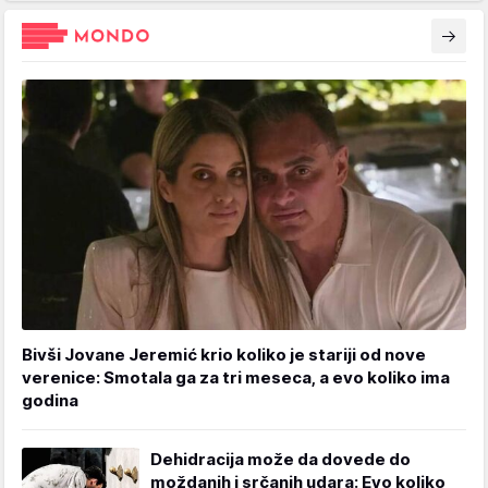
Bivši Jovane Jeremić krio koliko je stariji od nove
verenice: Smotala ga za tri meseca, a evo koliko ima
godina
Dehidracija može da dovede do
moždanih i srčanih udara: Evo koliko