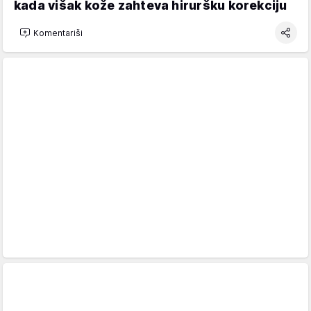
kada višak kože zahteva hiruršku korekciju
Komentariši