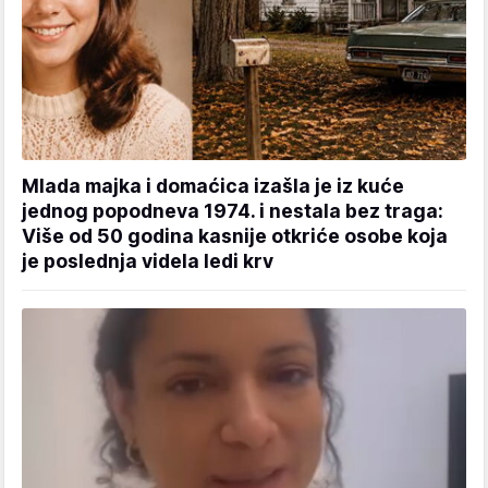
Mlada majka i domaćica izašla je iz kuće
jednog popodneva 1974. i nestala bez traga:
Više od 50 godina kasnije otkriće osobe koja
je poslednja videla ledi krv