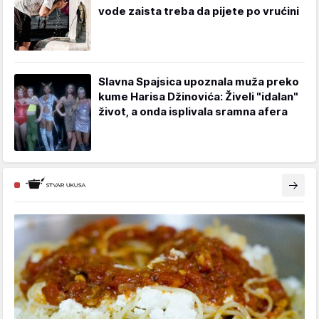
vode zaista treba da pijete po vrućini
Slavna Spajsica upoznala muža preko
kume Harisa Džinovića: Živeli "idalan"
život, a onda isplivala sramna afera