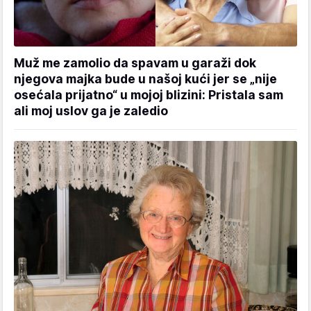
Muž me zamolio da spavam u garaži dok
njegova majka bude u našoj kući jer se „nije
osećala prijatno“ u mojoj blizini: Pristala sam
ali moj uslov ga je zaledio