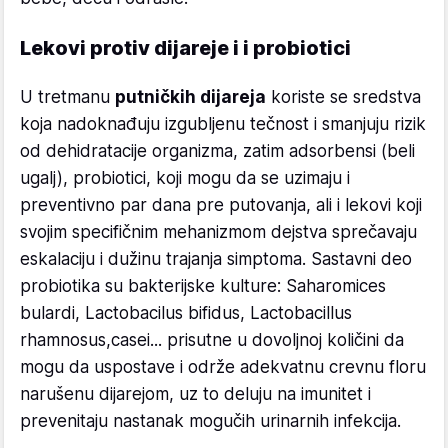
Lekovi protiv dijareje i i probiotici
U tretmanu
putničkih dijareja
koriste se sredstva
koja nadoknađuju izgubljenu tečnost i smanjuju rizik
od dehidratacije organizma, zatim adsorbensi (beli
ugalj), probiotici, koji mogu da se uzimaju i
preventivno par dana pre putovanja, ali i lekovi koji
svojim specifičnim mehanizmom dejstva sprečavaju
eskalaciju i dužinu trajanja simptoma. Sastavni deo
probiotika su bakterijske kulture: Saharomices
bulardi, Lactobacilus bifidus, Lactobacillus
rhamnosus,casei... prisutne u dovoljnoj količini da
mogu da uspostave i održe adekvatnu crevnu floru
narušenu dijarejom, uz to deluju na imunitet i
prevenitaju nastanak mogučih urinarnih infekcija.