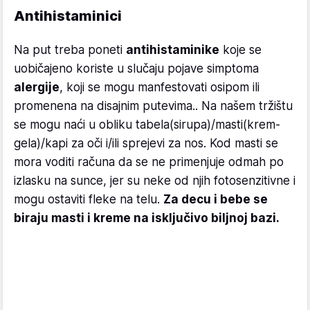
Antihistaminici
Na put treba poneti
antihistaminike
koje se
uobičajeno koriste u slučaju pojave simptoma
alergije
, koji se mogu manfestovati osipom ili
promenena na disajnim putevima.. Na našem tržištu
se mogu naći u obliku tabela(sirupa)/masti(krem-
gela)/kapi za oči i/ili sprejevi za nos. Kod masti se
mora voditi računa da se ne primenjuje odmah po
izlasku na sunce, jer su neke od njih fotosenzitivne i
mogu ostaviti fleke na telu.
Za decu i bebe se
biraju masti i kreme na isključivo biljnoj bazi.