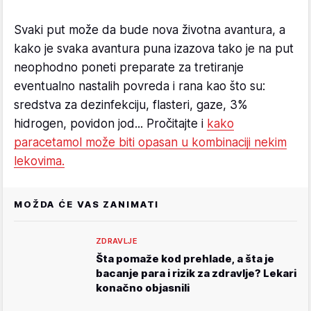
Svaki put može da bude nova životna avantura, a
kako je svaka avantura puna izazova tako je na put
neophodno poneti preparate za tretiranje
eventualno nastalih povreda i rana kao što su:
sredstva za dezinfekciju, flasteri, gaze, 3%
hidrogen, povidon jod... Pročitajte i
kako
paracetamol može biti opasan u kombinaciji nekim
lekovima.
MOŽDA ĆE VAS ZANIMATI
ZDRAVLJE
Šta pomaže kod prehlade, a šta je
bacanje para i rizik za zdravlje? Lekari
konačno objasnili