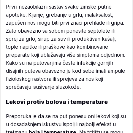
Prvi i nezaobilazni sastav svake zimske putne
apoteke. Kijanje, grebanje u grlu, malaksalost,
zapušen nos mogu biti prvi znaci prehlade ili gripa.
Zato obavezno sa sobom ponesite septolete ili
sprej za grlo, sirup za suv ili produktivan kašalj,
tople napitke ili praškove kao kombinovane
preparate koji ublažavaju više simptoma odjednom.
Kako su na putovanjima česte infekcije gornjih
disajnih puteva obavezno je kod sebe imati ampule
fizioloskog rastvora ili sprejeva za nos koji
sprečavaju isušivanje sluzokože.
Lekovi protiv bolova i temperature
Preporuka je da se na put ponesu oni lekovi koji su
u dosadašnjem iskustvu ispoljili najbolji efekat u
tretmanu
bola i temperature.
Na tržištu se mogu