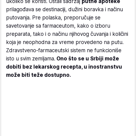
ukoliko se koristi. Ostali sadržaj
putne apoteke
prilagođava se destinaciji, dužini boravka i načinu
putovanja. Pre polaska, preporučuje se
savetovanje sa farmaceutom, kako o izboru
preparata, tako i o načinu njihovog čuvanja i količini
koja je neophodna za vreme provedeno na putu.
Zdravstveno-farmaceutski sistem ne funkcioniše
isto u svim zemljama.
Ono što se u Srbiji može
dobiti bez lekarskog recepta, u inostranstvu
može biti teže dostupno.