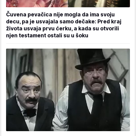
Čuvena pevačica nije mogla da ima svoju
decu, pa je usvajala samo dečake: Pred kraj
života usvaja prvu ćerku, a kada su otvorili
njen testament ostali su u šoku