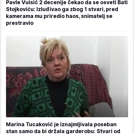
Pavle Vuisić 2 decenije čekao da se osveti Bati
Stojkoviću: Izluđivao ga zbog 1 stvari, pred
kamerama mu priredio haos, snimatelj se
prestravio
Marina Tucaković je iznajmljivala poseban
stan samo da bi držala garderobu: Stvari od