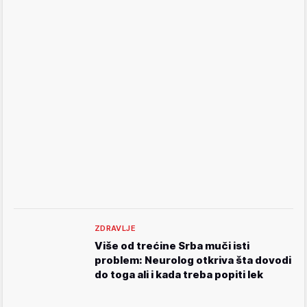
ZDRAVLJE
Više od trećine Srba muči isti
problem: Neurolog otkriva šta dovodi
do toga ali i kada treba popiti lek