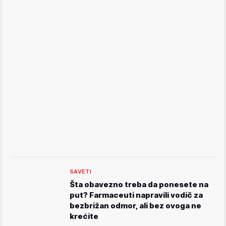
SAVETI
Šta obavezno treba da ponesete na
put? Farmaceuti napravili vodič za
bezbrižan odmor, ali bez ovoga ne
krećite