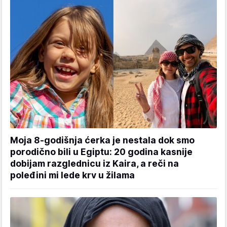
Moja 8-godišnja ćerka je nestala dok smo
porodično bili u Egiptu: 20 godina kasnije
dobijam razglednicu iz Kaira, a reči na
poleđini mi lede krv u žilama