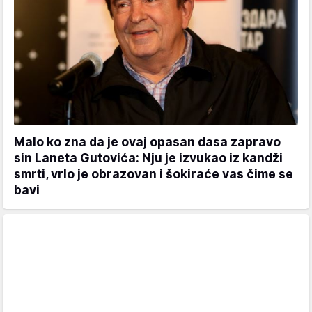
Malo ko zna da je ovaj opasan dasa zapravo
sin Laneta Gutovića: Nju je izvukao iz kandži
smrti, vrlo je obrazovan i šokiraće vas čime se
bavi