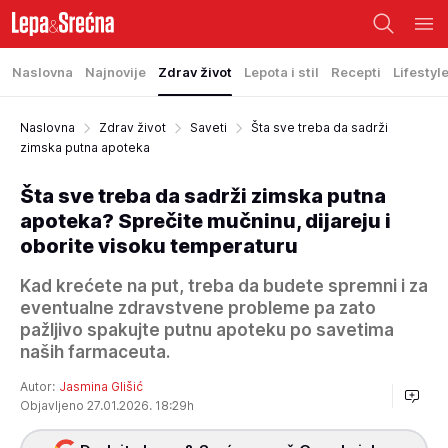
Naslovna
Najnovije
Zdrav život
Lepota i stil
Recepti
Lifestyl
Naslovna
Zdrav život
Saveti
Šta sve treba da sadrži
zimska putna apoteka
Šta sve treba da sadrži zimska putna
apoteka? Sprečite mučninu, dijareju i
oborite visoku temperaturu
Kad krećete na put, treba da budete spremni i za
eventualne zdravstvene probleme pa zato
pažljivo spakujte putnu apoteku po savetima
naših farmaceuta.
Autor:
Jasmina Glišić
Objavljeno 27.01.2026. 18:29h