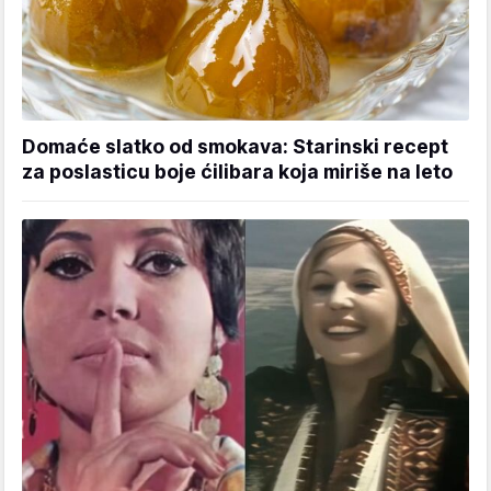
Domaće slatko od smokava: Starinski recept
za poslasticu boje ćilibara koja miriše na leto