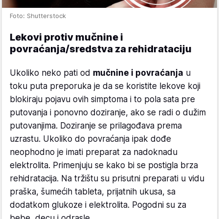
Foto: Shutterstock
Lekovi protiv mučnine i
povraćanja/sredstva za rehidrataciju
Ukoliko neko pati od
mučnine i povraćanja
u
toku puta preporuka je da se koristite lekove koji
blokiraju pojavu ovih simptoma i to pola sata pre
putovanja i ponovno doziranje, ako se radi o dužim
putovanjima. Doziranje se prilagođava prema
uzrastu. Ukoliko do povraćanja ipak dođe
neophodno je imati preparat za nadoknadu
elektrolita. Primenjuju se kako bi se postigla brza
rehidratacija. Na tržištu su prisutni preparati u vidu
praška, šumećih tableta, prijatnih ukusa, sa
dodatkom glukoze i elektrolita. Pogodni su za
bebe, decu i odrasle.