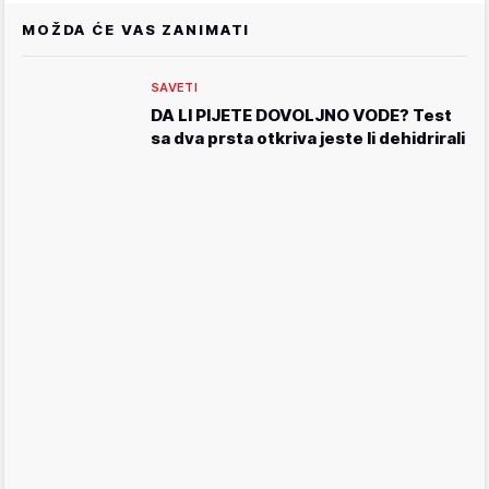
MOŽDA ĆE VAS ZANIMATI
SAVETI
DA LI PIJETE DOVOLJNO VODE? Test
sa dva prsta otkriva jeste li dehidrirali