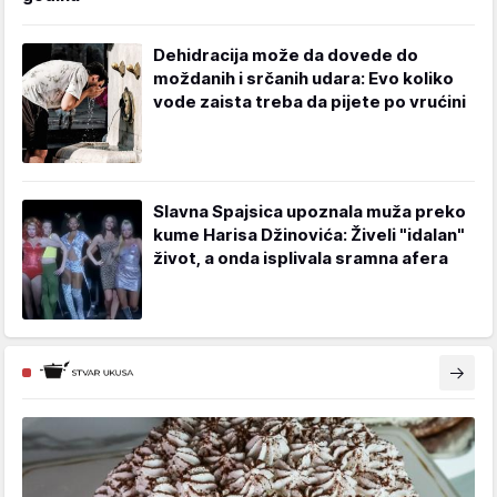
Dehidracija može da dovede do
moždanih i srčanih udara: Evo koliko
vode zaista treba da pijete po vrućini
Slavna Spajsica upoznala muža preko
kume Harisa Džinovića: Živeli "idalan"
život, a onda isplivala sramna afera