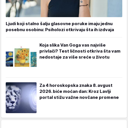
Ljudi koji stalno šalju glasovne poruke imaju jednu
posebnu osobinu: Psiholozi otkrivaju šta ih izdvaja
Koja slika Van Goga vas najviše
privlači? Test ličnosti otkriva šta vam
nedostaje za više sreće u životu
Za 4 horoskopska znaka 8. avgust
2026. biće moćan dan: Kroz Lavlji
portal stižu važne novčane promene