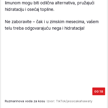
limunom mogu biti odlična alternativa, pružajući
hidrataciju i osećaj topline.
Ne zaboravite – čak i u zimskim mesecima, vašem
telu treba odgovarajuću nega i hidratacija!
00:18
Ruzmarinova voda za kosu
Izvor: TikTok/jessicakahawaty