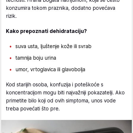
konzumira tokom praznika, dodatno povećava
rizik.
Kako prepoznati dehidrataciju?
suva usta, ljuštenje kože ili svrab
tamnija boju urina
umor, vrtoglavica ili glavobolja
Kod starijih osoba, konfuzija i poteškoće s
koncentracijom mogu biti najvažniji pokazatelji. Ako
primetite bilo koji od ovih simptoma, unos vode
treba povećati što pre.