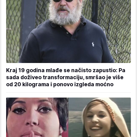
Kraj 19 godina mlađe se načisto zapustio: Pa
sada doživeo transformaciju, smršao je više
od 20 kilograma i ponovo izgleda moćno