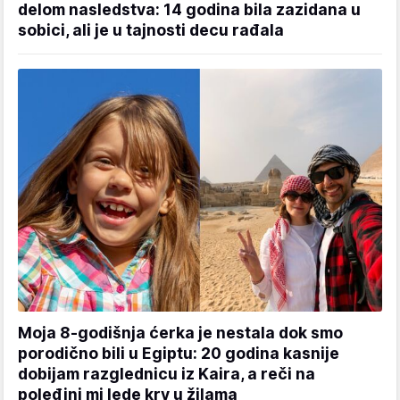
delom nasledstva: 14 godina bila zazidana u
sobici, ali je u tajnosti decu rađala
Moja 8-godišnja ćerka je nestala dok smo
porodično bili u Egiptu: 20 godina kasnije
dobijam razglednicu iz Kaira, a reči na
poleđini mi lede krv u žilama