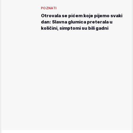
POZNATI
Otrovala se pićem koje pijemo svaki
dan: Slavna glumica preterala u
količini, simptomi su bili gadni