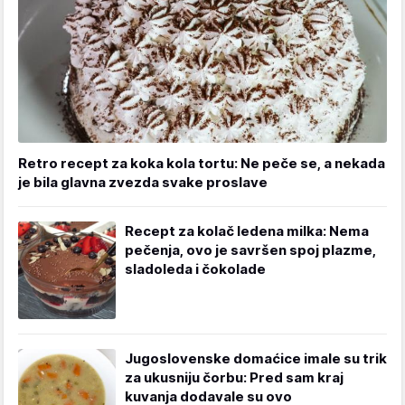
Retro recept za koka kola tortu: Ne peče se, a nekada
je bila glavna zvezda svake proslave
Recept za kolač ledena milka: Nema
pečenja, ovo je savršen spoj plazme,
sladoleda i čokolade
Jugoslovenske domaćice imale su trik
za ukusniju čorbu: Pred sam kraj
kuvanja dodavale su ovo