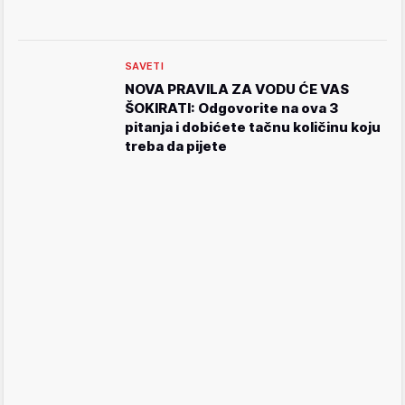
SAVETI
NOVA PRAVILA ZA VODU ĆE VAS
ŠOKIRATI: Odgovorite na ova 3
pitanja i dobićete tačnu količinu koju
treba da pijete