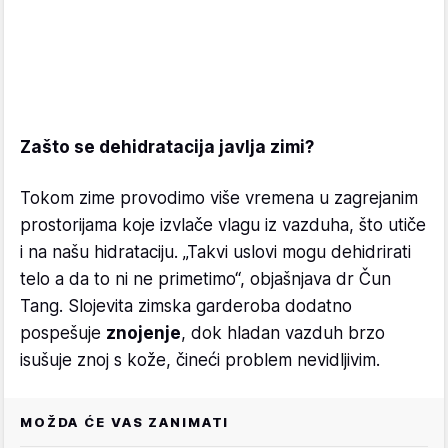
Zašto se dehidratacija javlja zimi?
Tokom zime provodimo više vremena u zagrejanim
prostorijama koje izvlače vlagu iz vazduha, što utiče
i na našu hidrataciju. „Takvi uslovi mogu dehidrirati
telo a da to ni ne primetimo“, objašnjava dr Čun
Tang. Slojevita zimska garderoba dodatno
pospešuje
znojenje
, dok hladan vazduh brzo
isušuje znoj s kože, čineći problem nevidljivim.
MOŽDA ĆE VAS ZANIMATI