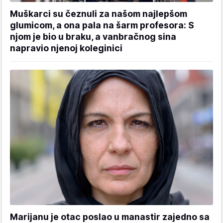
Muškarci su čeznuli za našom najlepšom
glumicom, a ona pala na šarm profesora: S
njom je bio u braku, a vanbračnog sina
napravio njenoj koleginici
Marijanu je otac poslao u manastir zajedno sa