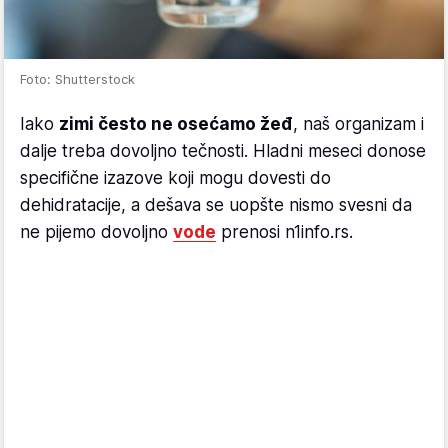
Foto: Shutterstock
Iako
zimi često ne osećamo žeđ
, naš organizam i
dalje treba dovoljno tečnosti. Hladni meseci donose
specifične izazove koji mogu dovesti do
dehidratacije, a dešava se uopšte nismo svesni da
ne pijemo dovoljno
vode
prenosi n1info.rs.