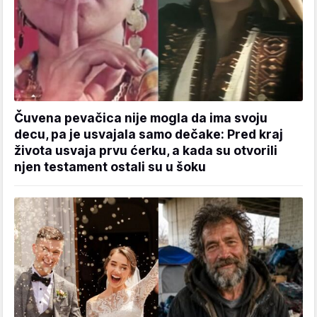
Čuvena pevačica nije mogla da ima svoju
decu, pa je usvajala samo dečake: Pred kraj
života usvaja prvu ćerku, a kada su otvorili
njen testament ostali su u šoku