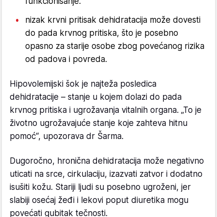
funkcionisanje.
nizak krvni pritisak dehidratacija može dovesti
do pada krvnog pritiska, što je posebno
opasno za starije osobe zbog povećanog rizika
od padova i povreda.
Hipovolemijski šok je najteža posledica
dehidratacije – stanje u kojem dolazi do pada
krvnog pritiska i ugrožavanja vitalnih organa. „To je
životno ugrožavajuće stanje koje zahteva hitnu
pomoć“, upozorava dr Šarma.
Dugoročno, hronična dehidratacija može negativno
uticati na srce, cirkulaciju, izazvati zatvor i dodatno
isušiti kožu. Stariji ljudi su posebno ugroženi, jer
slabiji osećaj žeđi i lekovi poput diuretika mogu
povećati gubitak tečnosti.