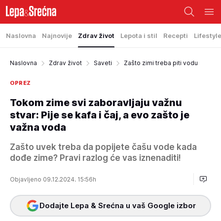
Naslovna
Najnovije
Zdrav život
Lepota i stil
Recepti
Lifestyl
Naslovna
Zdrav život
Saveti
Zašto zimi treba piti vodu
OPREZ
Tokom zime svi zaboravljaju važnu
stvar: Pije se kafa i čaj, a evo zašto je
važna voda
Zašto uvek treba da popijete čašu vode kada
dođe zime? Pravi razlog će vas iznenaditi!
Objavljeno 09.12.2024. 15:56h
Dodajte Lepa & Srećna u vaš Google izbor