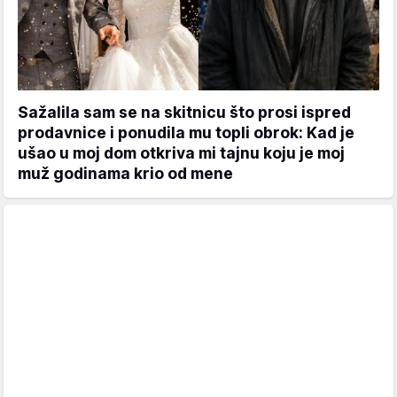
Sažalila sam se na skitnicu što prosi ispred
prodavnice i ponudila mu topli obrok: Kad je
ušao u moj dom otkriva mi tajnu koju je moj
muž godinama krio od mene