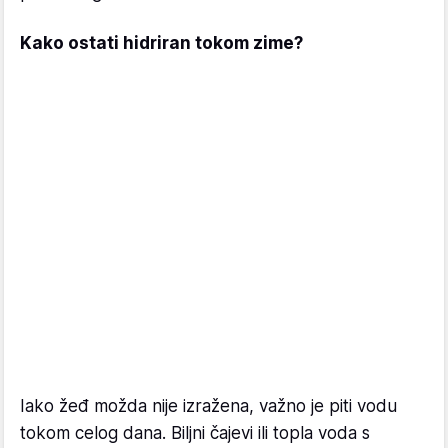
Kako ostati hidriran tokom zime?
Iako žeđ možda nije izražena, važno je piti vodu
tokom celog dana. Biljni čajevi ili topla voda s