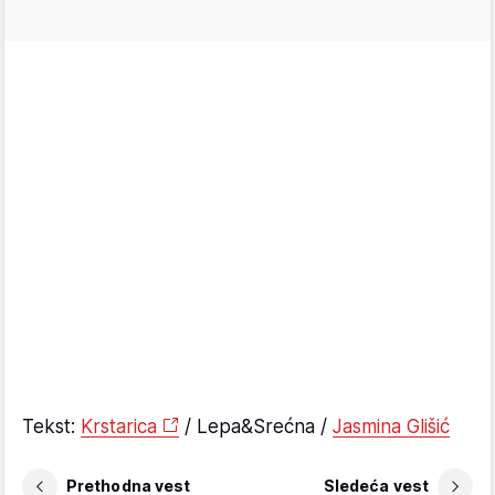
Tekst:
Krstarica
/ Lepa&Srećna /
Jasmina Glišić
Prethodna vest
Sledeća vest