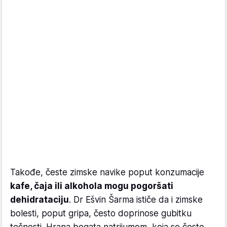
Takođe, česte zimske navike poput konzumacije
kafe, čaja ili alkohola mogu pogoršati
dehidrataciju
. Dr Ešvin Šarma ističe da i zimske
bolesti, poput gripa, često doprinose gubitku
tečnosti. Hrana bogata natrijumom, koja se često