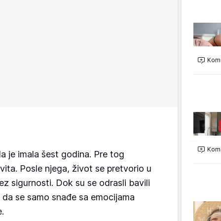
Kome
Kome
ada je imala šest godina. Pre tog
ita. Posle njega, život se pretvorio u
ez sigurnosti. Dok su se odrasli bavili
o da se samo snađe sa emocijama
.