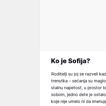
Ko je Sofija?
Roditelji su joj se razveli k
trenutka – sećanja su maglov
stalnu napetost, u prostor b
sobom, jedno dete je ostal
koje nije umelo ni da imenuje