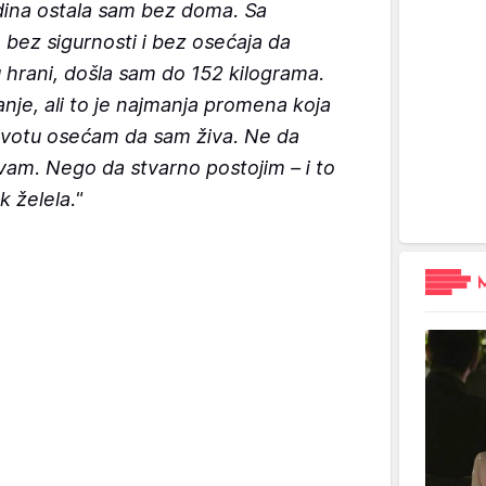
dina ostala sam bez doma. Sa
, bez sigurnosti i bez osećaja da
 hrani, došla sam do 152 kilograma.
je, ali to je najmanja promena koja
 životu osećam da sam živa. Ne da
vam. Nego da stvarno postojim – i to
 želela."