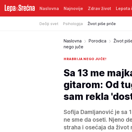
Naslovna
Najnovije
Zdrav život
Lepota i
Dečiji svet
Psihologija
Život piše priče
Naslovna
Porodica
Život piš
nego juče
HRABRIJA NEGO JUČE!
Sa 13 me majka
gitarom: Od tu
sam rekla 'dos
Sofija Damljanović je sa 
ne sme da oseti. Njeno de
straha i osećaja da živo