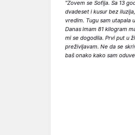
"Zovem se Sofija. Sa 13 go
dvadeset i kusur bez iluzija
vredim. Tugu sam utapala u
Danas imam 81 kilogram man
mi se dogodila. Prvi put u
preživljavam. Ne da se skri
baš onako kako sam oduvek