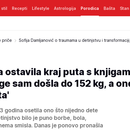
 stil
Recepti
Lifestyle
Astrologija
Porodica
Bašta
Stan
e priče
Sofija Damljanović o traumama u detinjstvu i transformaciji,
 ostavila kraj puta s knjigam
ge sam došla do 152 kg, a on
ta'
13 godina osetila ono što nijedno dete
tinjstvo bilo je puno borbe, bola,
t nema smisla. Danas je ponovo pronašla