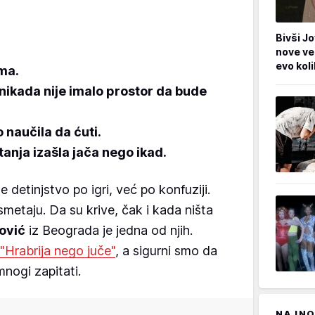
Bivši Jo
nove ve
evo kol
ima.
 nikada nije imalo prostor da bude
 naučila da ćuti.
utanja izašla jača nego ikad.
detinjstvo po igri, već po konfuziji.
metaju. Da su krive, čak i kada ništa
ović
iz Beograda je jedna od njih.
"Hrabrija nego juče"
, a sigurni smo da
nogi zapitati.
NAJNO