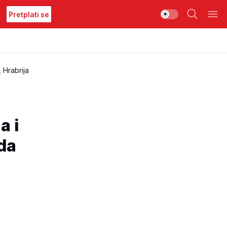
Pretplati se
 Hrabrija
a i
da