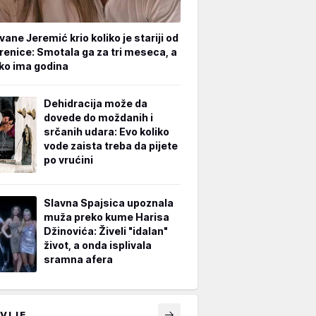
vane Jeremić krio koliko je stariji od
renice: Smotala ga za tri meseca, a
iko ima godina
Dehidracija može da
dovede do moždanih i
srčanih udara: Evo koliko
vode zaista treba da pijete
po vrućini
Slavna Spajsica upoznala
muža preko kume Harisa
Džinovića: Živeli "idalan"
život, a onda isplivala
sramna afera
VIJE