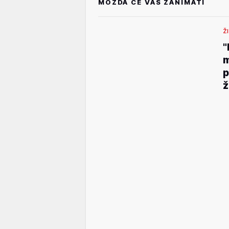
MOŽDA ĆE VAS ZANIMATI
Ž
"
m
p
ž