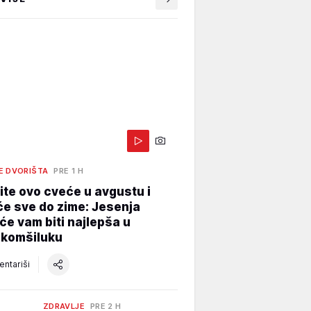
E DVORIŠTA
PRE 1 H
te ovo cveće u avgustu i
e sve do zime: Jesenja
će vam biti najlepša u
 komšiluku
ntariši
ZDRAVLJE
PRE 2 H