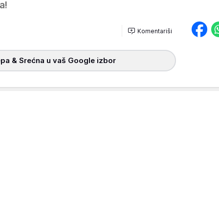
a!
Komentariši
pa & Srećna u vaš Google izbor