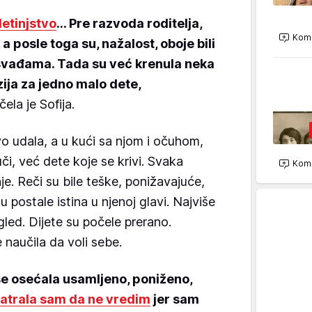
etinjstvo
... Pre razvoda roditelja,
Kome
 posle toga su, nažalost, oboje bili
svađama. Tada su već krenula neka
zija za jedno malo dete,
čela je Sofija.
 udala, a u kući sa njom i očuhom,
 uči, već dete koje se krivi. Svaka
Kome
je. Reči su bile teške, ponižavajuće,
 postale istina u njenoj glavi. Najviše
zgled. Dijete su počele prerano.
 naučila da voli sebe.
e osećala usamljeno, poniženo,
atrala sam da ne vredim
jer sam