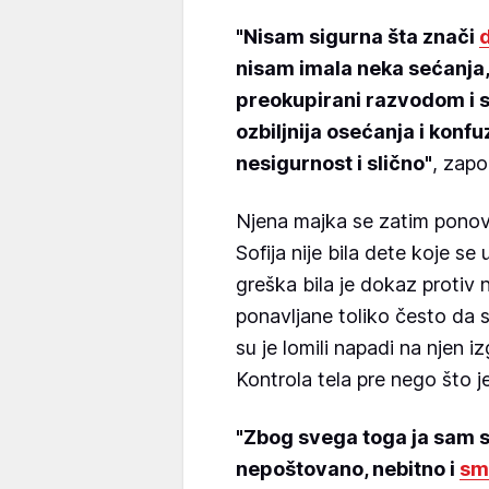
"Nisam sigurna šta znači
d
nisam imala neka sećanja, a
preokupirani razvodom i 
ozbiljnija osećanja i konfu
nesigurnost i slično"
, zapo
Njena majka se zatim ponovo
Sofija nije bila dete koje se
greška bila je dokaz protiv n
ponavljane toliko često da su
su je lomili napadi na njen i
Kontrola tela pre nego što je
"Zbog svega toga ja sam s
nepoštovano, nebitno i
sm