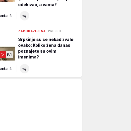
očekivao, a vama?
ntariši
ZABORAVLJENA
PRE 3 H
Srpkinje su se nekad zvale
ovako: Koliko žena danas
poznajete sa ovim
imenima?
ntariši