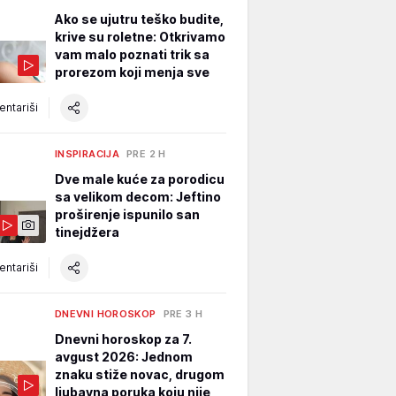
Ako se ujutru teško budite,
krive su roletne: Otkrivamo
vam malo poznati trik sa
prorezom koji menja sve
ntariši
INSPIRACIJA
PRE 2 H
Dve male kuće za porodicu
sa velikom decom: Jeftino
proširenje ispunilo san
tinejdžera
ntariši
DNEVNI HOROSKOP
PRE 3 H
Dnevni horoskop za 7.
avgust 2026: Jednom
znaku stiže novac, drugom
ljubavna poruka koju nije