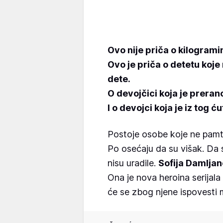
Ovo nije priča o kilogram
Ovo je priča o detetu koje
dete.
O devojčici koja je prerano
I o devojci koja je iz tog ć
Postoje osobe koje ne pamte 
Po osećaju da su višak. Da s
nisu uradile.
Sofija Damljan
Ona je nova heroina serijala
će se zbog njene ispovesti m