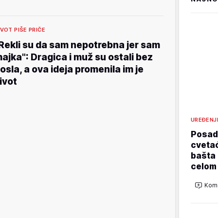
IVOT PIŠE PRIČE
Rekli su da sam nepotrebna jer sam
ajka": Dragica i muž su ostali bez
osla, a ova ideja promenila im je
ivot
UREĐENJ
Posadi
cvetać
bašta 
celom
Kome