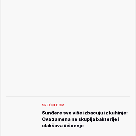
SREĆNI DOM
Sunđere sve više izbacuju iz kuhinje:
Ova zamena ne skuplja bakterije i
olakšava čišćenje