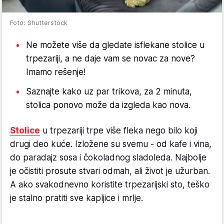
Foto: Shutterstock
Ne možete više da gledate isflekane stolice u
trpezariji, a ne daje vam se novac za nove?
Imamo rešenje!
Saznajte kako uz par trikova, za 2 minuta,
stolica ponovo može da izgleda kao nova.
Stolice
u trpezariji trpe više fleka nego bilo koji
drugi deo kuće. Izložene su svemu - od kafe i vina,
do paradajz sosa i čokoladnog sladoleda. Najbolje
je očistiti prosute stvari odmah, ali život je užurban.
A ako svakodnevno koristite trpezarijski sto, teško
je stalno pratiti sve kapljice i mrlje.