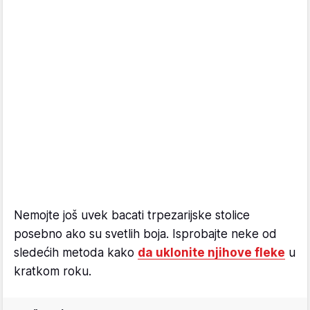
Nemojte još uvek bacati trpezarijske stolice
posebno ako su svetlih boja. Isprobajte neke od
sledećih metoda kako
da uklonite njihove fleke
u
kratkom roku.