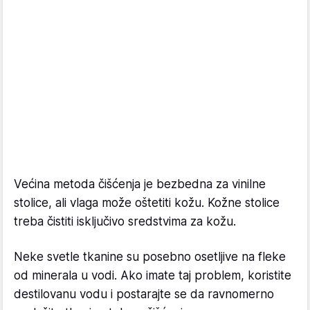
Većina metoda čišćenja je bezbedna za vinilne
stolice, ali vlaga može oštetiti kožu. Kožne stolice
treba čistiti isključivo sredstvima za kožu.
Neke svetle tkanine su posebno osetljive na fleke
od minerala u vodi. Ako imate taj problem, koristite
destilovanu vodu i postarajte se da ravnomerno