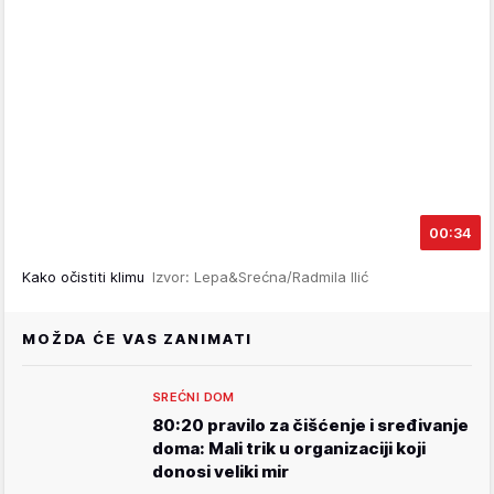
00:34
Kako očistiti klimu
Izvor: Lepa&Srećna/Radmila Ilić
MOŽDA ĆE VAS ZANIMATI
SREĆNI DOM
80:20 pravilo za čišćenje i sređivanje
doma: Mali trik u organizaciji koji
donosi veliki mir