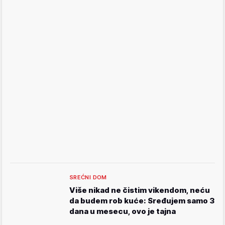
SREĆNI DOM
Više nikad ne čistim vikendom, neću
da budem rob kuće: Sređujem samo 3
dana u mesecu, ovo je tajna