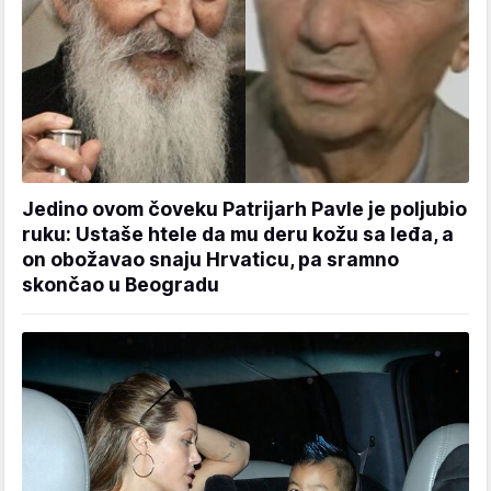
Jedino ovom čoveku Patrijarh Pavle je poljubio
ruku: Ustaše htele da mu deru kožu sa leđa, a
on obožavao snaju Hrvaticu, pa sramno
skončao u Beogradu