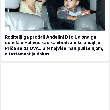
Roditelji ga prodali Anđelini Džoli, a ona ga
donela u Holivud kao kambodžansku amajliju:
Priča se da OVAJ SIN najviše manipuliše njom,
a testament je dokaz