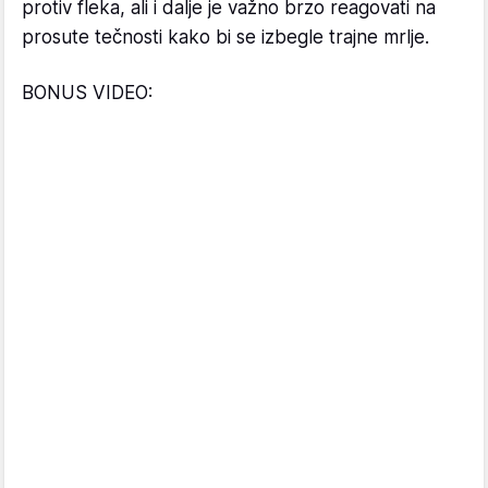
protiv fleka, ali i dalje je važno brzo reagovati na
prosute tečnosti kako bi se izbegle trajne mrlje.
BONUS VIDEO: