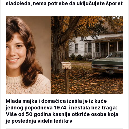
sladoleda, nema potrebe da uključujete šporet
Mlada majka i domaćica izašla je iz kuće
jednog popodneva 1974. i nestala bez traga:
Više od 50 godina kasnije otkriće osobe koja
je poslednja videla ledi krv