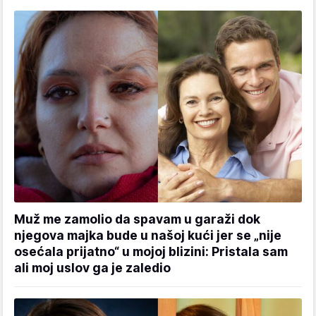
Muž me zamolio da spavam u garaži dok
njegova majka bude u našoj kući jer se „nije
osećala prijatno“ u mojoj blizini: Pristala sam
ali moj uslov ga je zaledio