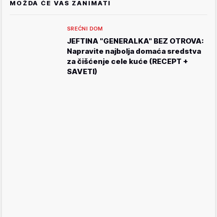
MOŽDA ĆE VAS ZANIMATI
SREĆNI DOM
JEFTINA "GENERALKA" BEZ OTROVA:
Napravite najbolja domaća sredstva
za čišćenje cele kuće (RECEPT +
SAVETI)