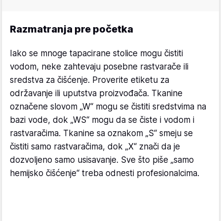
Razmatranja pre početka
Iako se mnoge tapacirane stolice mogu čistiti
vodom, neke zahtevaju posebne rastvarače ili
sredstva za čišćenje. Proverite etiketu za
održavanje ili uputstva proizvođača. Tkanine
označene slovom „W“ mogu se čistiti sredstvima na
bazi vode, dok „WS“ mogu da se čiste i vodom i
rastvaračima. Tkanine sa oznakom „S“ smeju se
čistiti samo rastvaračima, dok „X“ znači da je
dozvoljeno samo usisavanje. Sve što piše „samo
hemijsko čišćenje“ treba odnesti profesionalcima.