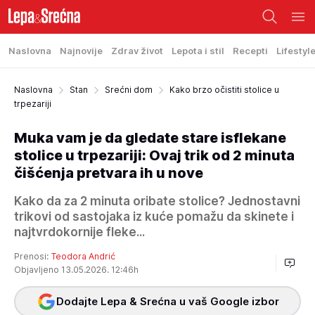
Naslovna
Najnovije
Zdrav život
Lepota i stil
Recepti
Lifestyl
Naslovna
Stan
Srećni dom
Kako brzo očistiti stolice u
trpezariji
Muka vam je da gledate stare isflekane
stolice u trpezariji: Ovaj trik od 2 minuta
čišćenja pretvara ih u nove
Kako da za 2 minuta oribate stolice? Jednostavni
trikovi od sastojaka iz kuće pomažu da skinete i
najtvrdokornije fleke...
Prenosi:
Teodora Andrić
Objavljeno 13.05.2026. 12:46h
Dodajte Lepa & Srećna u vaš Google izbor