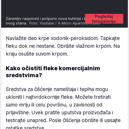
Pogledaj
Zanimljiv raspored i potpuno nova kuhinja i kupatilo prednosti su
fotogaleriju
ovog stana.
Foto: Youtube / A Micro Apartment Life
Navlažite deo krpe vodonik-peroksidom. Tapkajte
fleku dok ne nestane. Obrišite vlažnom krpom. Na
kraju osušite suvom krpom.
Kako očistiti fleke komercijalnim
sredstvima?
Sredstva za čišćenje nameštaja i tepiha mogu
ukloniti i najtvrdokornije fleke. Možete tretirati
samo mrlju ili celu površinu, u zavisnosti od
prljavštine. Uvek pratite uputstva proizvođača i
testirajte unapred. Posle čišćenja obrišite ili usisajte
ostatke sredstva.