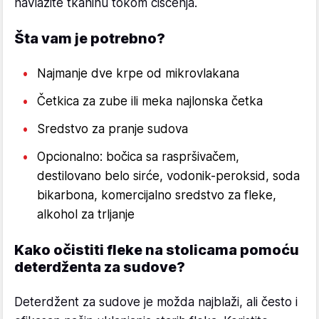
navlažite tkaninu tokom čišćenja.
Šta vam je potrebno?
Najmanje dve krpe od mikrovlakana
Četkica za zube ili meka najlonska četka
Sredstvo za pranje sudova
Opcionalno: bočica sa raspršivačem,
destilovano belo sirće, vodonik-peroksid, soda
bikarbona, komercijalno sredstvo za fleke,
alkohol za trljanje
Kako očistiti fleke na stolicama pomoću
deterdženta za sudove?
Deterdžent za sudove je možda najblaži, ali često i