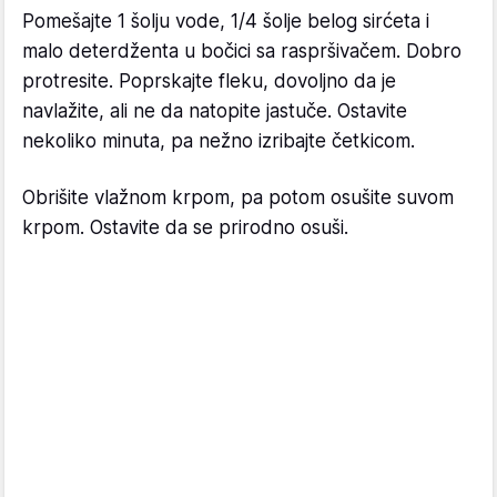
Pomešajte 1 šolju vode, 1/4 šolje belog sirćeta i
malo deterdženta u bočici sa raspršivačem. Dobro
protresite. Poprskajte fleku, dovoljno da je
navlažite, ali ne da natopite jastuče. Ostavite
nekoliko minuta, pa nežno izribajte četkicom.
Obrišite vlažnom krpom, pa potom osušite suvom
krpom. Ostavite da se prirodno osuši.