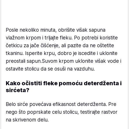
Posle nekoliko minuta, obrišite višak sapuna
vlažnom krpom i trljajte fleku. Po potrebi koristite
četkicu za jače čišćenje, ali pazite da ne oštetite
tkaninu. Isperite krpu, dobro je iscedite i uklonite
preostali sapun.Suvom krpom uklonite višak vode i
ostavite stolicu da se osuši na vazduhu.
Kako očistiti fleke pomoću deterdženta i
sirćeta?
Belo sirće povećava efikasnost deterdženta. Pre
nego što poprskate celu stolicu, testirajte rastvor
na skrivenom delu.