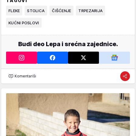
TAGOVI
FLEKE
STOLICA
ČIŠĆENJE
TRPEZARIJA
KUĆNI POSLOVI
Budi deo Lepa i srećna zajednice.
Komentariši