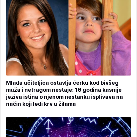
Mlada učiteljica ostavlja ćerku kod bivšeg
muža i netragom nestaje: 16 godina kasnije
jeziva istina o njenom nestanku isplivava na
način koji ledi krv u žilama