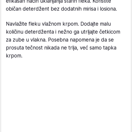
efikasan način uklanjanja starih fleka. Koristite
običan deterdžent bez dodatnih mirisa i losiona.
Navlažite fleku vlažnom krpom. Dodajte malu
količinu deterdženta i nežno ga utrljajte četkicom
za zube u vlakna. Posebna napomena je da se
prosuta tečnost nikada ne trlja, već samo tapka
krpom.