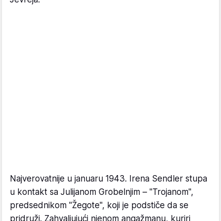
Najverovatnije u januaru 1943. Irena Sendler stupa
u kontakt sa Julijanom Grobelnjim – "Trojanom",
predsednikom "Žegote", koji je podstiče da se
pridruži. Zahvaljujući njenom angažmanu, kuriri