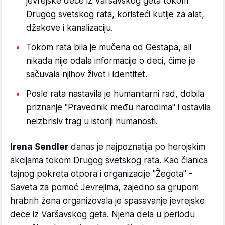
jevrejske dece iz Varšavskog geta tokom
Drugog svetskog rata, koristeći kutije za alat,
džakove i kanalizaciju.
Tokom rata bila je mučena od Gestapa, ali
nikada nije odala informacije o deci, čime je
sačuvala njihov život i identitet.
Posle rata nastavila je humanitarni rad, dobila
priznanje "Pravednik među narodima" i ostavila
neizbrisiv trag u istoriji humanosti.
Irena Sendler
danas je najpoznatija po herojskim
akcijama tokom Drugog svetskog rata. Kao članica
tajnog pokreta otpora i organizacije "Žegota" -
Saveta za pomoć Jevrejima, zajedno sa grupom
hrabrih žena organizovala je spasavanje jevrejske
dece iz Varšavskog geta. Njena dela u periodu