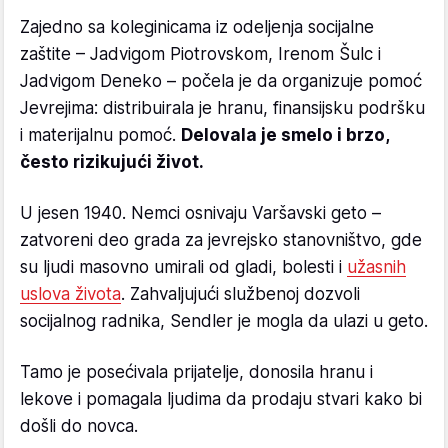
Zajedno sa koleginicama iz odeljenja socijalne
zaštite – Jadvigom Piotrovskom, Irenom Šulc i
Jadvigom Deneko – počela je da organizuje pomoć
Jevrejima: distribuirala je hranu, finansijsku podršku
i materijalnu pomoć.
Delovala je smelo i brzo,
često rizikujući život.
U jesen 1940. Nemci osnivaju Varšavski geto –
zatvoreni deo grada za jevrejsko stanovništvo, gde
su ljudi masovno umirali od gladi, bolesti i
užasnih
uslova života
. Zahvaljujući službenoj dozvoli
socijalnog radnika, Sendler je mogla da ulazi u geto.
Tamo je posećivala prijatelje, donosila hranu i
lekove i pomagala ljudima da prodaju stvari kako bi
došli do novca.