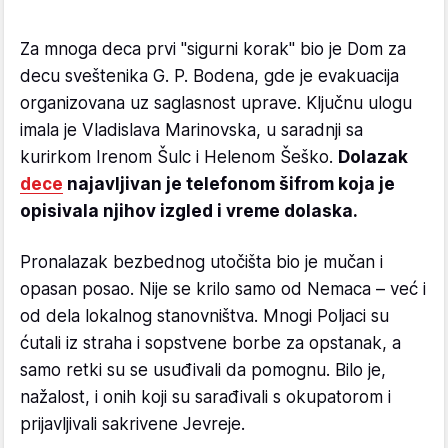
Za mnoga deca prvi "sigurni korak" bio je Dom za
decu sveštenika G. P. Bodena, gde je evakuacija
organizovana uz saglasnost uprave. Ključnu ulogu
imala je Vladislavа Marinovska, u saradnji sa
kurirkom Irenom Šulc i Helenom Šeško.
Dolazak
dece
najavljivan je telefonom šifrom koja je
opisivala njihov izgled i vreme dolaska.
Pronalazak bezbednog utočišta bio je mučan i
opasan posao. Nije se krilo samo od Nemaca – već i
od dela lokalnog stanovništva. Mnogi Poljaci su
ćutali iz straha i sopstvene borbe za opstanak, a
samo retki su se usuđivali da pomognu. Bilo je,
nažalost, i onih koji su sarađivali s okupatorom i
prijavljivali sakrivene Jevreje.