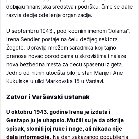
dobijaju finansijska sredstva i podršku, čime se dalje
razvija dečije odeljenje organizacije.
U septembru 1943., pod kodnim imenom "Jolanta",
Irena Sendler postaje na čelu dečijeg sektora
Žegote. Upravlja mrežom saradnika koji tajno
prenose novac porodicama u skrovištima i nalaze
nova bezbedna mesta za decu spasenu iz geta.
Jedno od hitnih utočišta bilo je stan Marije i Ane
Kukulske u ulici Markovska 15 u Varšavi.
Zatvor i Varšavski ustanak
U oktobru 1943. godine Irena je izdata i
Gestapo ju je uhapsio. Mučili su je da otkrije
spisak, slomili joj ruke i noge, ali nikada nije
dala informacije.
Na dan zakazanog pogubljenja