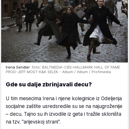
Irena Sendler
Foto: BALTMEDIA-CBS-HALLMARK HALL OF FAME
PROD-JEFF MOST-K&K SELEK - Album / Album / Profimedia
Gde su dalje zbrinjavali decu?
U tim mesecima Irena i njene koleginice iz Odeljenja
socijalne zaštite usredsredile su se na najugroženije
– decu. Tajno su ih izvodile iz geta i tražile skloništa
na tzv. "arijevskoj strani".