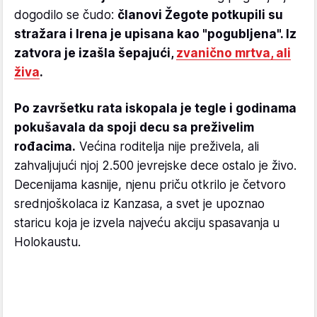
dogodilo se čudo:
članovi Žegote potkupili su
stražara i Irena je upisana kao "pogubljena". Iz
zatvora je izašla šepajući,
zvanično mrtva, ali
živa
.
Po završetku rata iskopala je tegle i godinama
pokušavala da spoji decu sa preživelim
rođacima.
Većina roditelja nije preživela, ali
zahvaljujući njoj 2.500 jevrejske dece ostalo je živo.
Decenijama kasnije, njenu priču otkrilo je četvoro
srednjoškolaca iz Kanzasa, a svet je upoznao
staricu koja je izvela najveću akciju spasavanja u
Holokaustu.