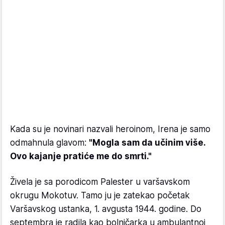
Kada su je novinari nazvali heroinom, Irena je samo
odmahnula glavom:
"Mogla sam da učinim više.
Ovo kajanje pratiće me do smrti."
Živela je sa porodicom Palester u varšavskom
okrugu Mokotuv. Tamo ju je zatekao početak
Varšavskog ustanka, 1. avgusta 1944. godine. Do
septembra je radila kao bolničarka u ambulantnoj