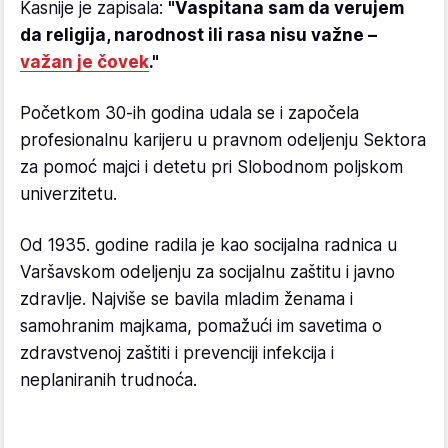
Kasnije je zapisala:
"Vaspitana sam da verujem
da religija, narodnost ili rasa nisu važne –
važan je čovek
."
Početkom 30-ih godina udala se i započela
profesionalnu karijeru u pravnom odeljenju Sektora
za pomoć majci i detetu pri Slobodnom poljskom
univerzitetu.
Od 1935. godine radila je kao socijalna radnica u
Varšavskom odeljenju za socijalnu zaštitu i javno
zdravlje. Najviše se bavila mladim ženama i
samohranim majkama, pomažući im savetima o
zdravstvenoj zaštiti i prevenciji infekcija i
neplaniranih trudnoća.