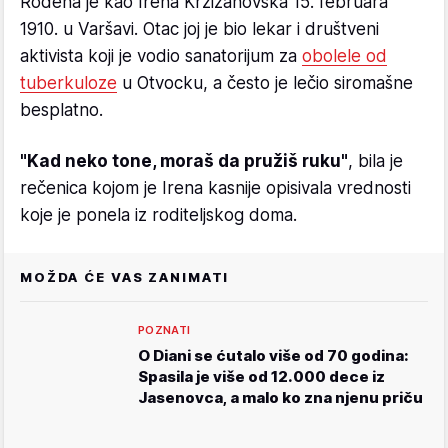
Rođena je kao Irena Kržižanovska 15. februara
1910. u Varšavi. Otac joj je bio lekar i društveni
aktivista koji je vodio sanatorijum za
obolele od
tuberkuloze
u Otvocku, a često je lečio siromašne
besplatno.
"Kad neko tone, moraš da pružiš ruku"
, bila je
rečenica kojom je Irena kasnije opisivala vrednosti
koje je ponela iz roditeljskog doma.
MOŽDA ĆE VAS ZANIMATI
POZNATI
O Diani se ćutalo više od 70 godina:
Spasila je više od 12.000 dece iz
Jasenovca, a malo ko zna njenu priču