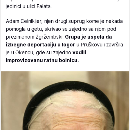
jedinici u ulici Fałata.
Adam Celnikijer, njen drugi suprug kome je nekada
pomogla u getu, skrivao se zajedno sa njom pod
prezimenom Žgržembski.
Grupa je uspela da
izbegne deportaciju u logor
u Pruškovu i završila
je u Okencu, gde su zajedno
vodili
improvizovanu ratnu bolnicu.