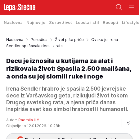
Naslovna
Najnovije
Zdrav život
Lepota i stil
Recepti
Lifestyl
Naslovna
Porodica
Život piše priče
Ovako je Irena
Sendler spašavala decu iz rata
Decu je iznosila u kutijama za alat i
rizikovala život: Spasila 2.500 mališana,
a onda su joj slomili ruke i noge
Irena Sendler hrabro je spasila 2.500 jevrejske
dece iz Varšavskog geta, rizikujući život tokom
Drugog svetskog rata, a njena priča danas
inspiriše svet kao simbol hrabrosti i humanosti.
Autor:
Radmila Ilić
Objavljeno 12.01.2026. 10:28h