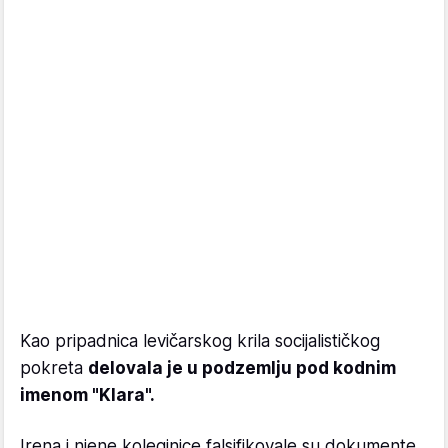
Kao pripadnica levičarskog krila socijalističkog
pokreta
delovala je u podzemlju pod kodnim
imenom "Klara".
Irena i njene koleginice falsifikovale su dokumente