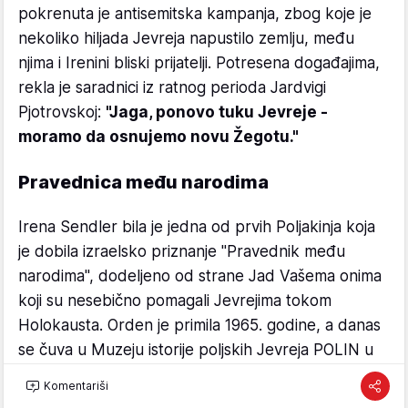
pokrenuta je antisemitska kampanja, zbog koje je
nekoliko hiljada Jevreja napustilo zemlju, među
njima i Irenini bliski prijatelji. Potresena događajima,
rekla je saradnici iz ratnog perioda Jardvigi
Pjotrovskoj:
"Jaga, ponovo tuku Jevreje -
moramo da osnujemo novu Žegotu."
Pravednica među narodima
Irena Sendler bila je jedna od prvih Poljakinja koja
je dobila izraelsko priznanje "Pravednik među
narodima", dodeljeno od strane Jad Vašema onima
koji su nesebično pomagali Jevrejima tokom
Holokausta. Orden je primila 1965. godine, a danas
se čuva u Muzeju istorije poljskih Jevreja POLIN u
Varšavi.
Komentariši