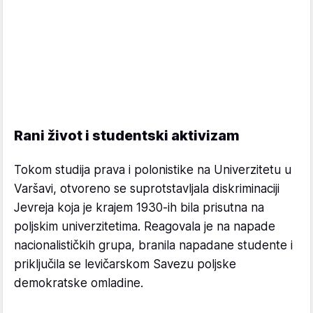
Rani život i studentski aktivizam
Tokom studija prava i polonistike na Univerzitetu u
Varšavi, otvoreno se suprotstavljala diskriminaciji
Jevreja koja je krajem 1930-ih bila prisutna na
poljskim univerzitetima. Reagovala je na napade
nacionalističkih grupa, branila napadane studente i
priključila se levičarskom Savezu poljske
demokratske omladine.