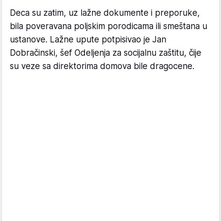
Deca su zatim, uz lažne dokumente i preporuke,
bila poveravana poljskim porodicama ili smeštana u
ustanove. Lažne upute potpisivao je Jan
Dobračinski, šef Odeljenja za socijalnu zaštitu, čije
su veze sa direktorima domova bile dragocene.