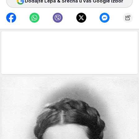
Dodajte Lepa & Srećna u vaš Google izbor