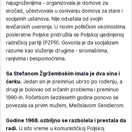
najugroženijima - organizovala je domove za
siročad, učestvovala u osnivanju domova za stare i
socijalnih ustanova. Nije odustala od svojih
levičarskih uverenja. U novim političkim okolnostima
posleratne Poljske pridružila se Poljskoj ujedinjenoj
radničkoj partiji (PZPR). Govorila je da socijalizam
razume kao služenje drugima - siromašnima,
ranjivima i bespomoćnima.
Sa Stefanom Žgržembskim imala je dva sina i
ćerku.
Jedan sin je preminuo ubrzo po rođenju, a
drugi je bolovao od srčanih problema i preminuo
1990-ih. Početkom šezdesetih godina ponovo se
povezala sa prvim mužem, Mečislavom Sendlerom.
Godine 1968. ozbiljno se razbolela i prestala da
radi.
U isto vreme u komunističkoj Poljskoj