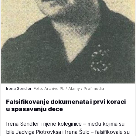
Irena Sendler
Foto: Archive PL / Alamy / Profimedia
Falsifikovanje dokumenata i prvi koraci
u spasavanju dece
Irena Sendler i njene koleginice – među kojima su
bile Jadviga Piotrovksa i Irena Šulc – falsifikovale su