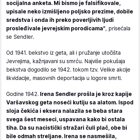
socijalna anketa. Mi bismo je falsifikovale,
upisale neko izmišljeno poljsko prezime, dobile
sredstva i onda ih preko poverljivih ljudi
prosleđivale jevrejskim porodicama"
, prisećala
se Sendler.
Od 1941. bekstvo iz geta, ali i pružanje utočišta
Jevrejima, kažnjavani su smrću. Najviše pokušaja
bekstva dogodilo se 1942. tokom tzv. Velike akcije
likvidacije, masovnih deportacija u logore smrti.
Godine 1942.
Irena Sendler prošla je kroz kapije
Varšavskog geta noseći kutiju sa alatom. Ispod
sloja čekića i eksera nalazila se beba stara
svega šest meseci, uspavana kako bi ostala
tiha. Da su nacistički stražari čuli plač, obe bi
bile odmah streljane. Irena se nasmešila,