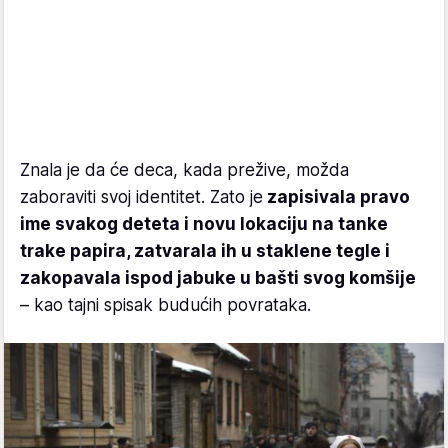
Znala je da će deca, kada prežive, možda
zaboraviti svoj identitet. Zato je
zapisivala pravo
ime svakog deteta i novu lokaciju na tanke
trake papira, zatvarala ih u staklene tegle i
zakopavala ispod jabuke u bašti svog komšije
– kao tajni spisak budućih povrataka.