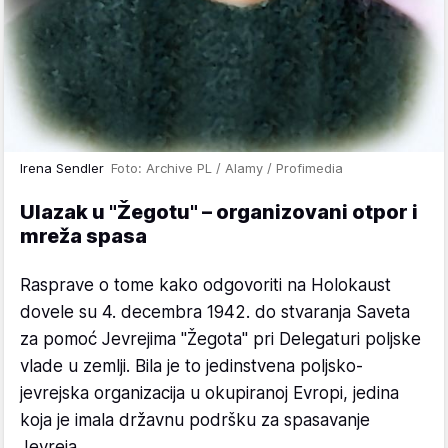
Irena Sendler
Foto: Archive PL / Alamy / Profimedia
Ulazak u "Žegotu" – organizovani otpor i
mreža spasa
Rasprave o tome kako odgovoriti na Holokaust
dovele su 4. decembra 1942. do stvaranja Saveta
za pomoć Jevrejima "Žegota" pri Delegaturi poljske
vlade u zemlji. Bila je to jedinstvena poljsko-
jevrejska organizacija u okupiranoj Evropi, jedina
koja je imala državnu podršku za spasavanje
Jevreja.