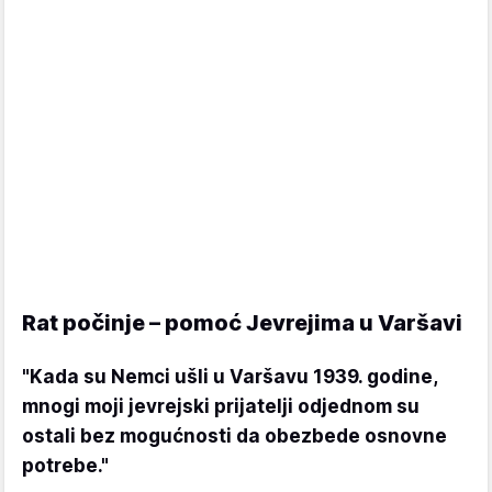
Rat počinje – pomoć Jevrejima u Varšavi
"Kada su Nemci ušli u Varšavu 1939. godine,
mnogi moji jevrejski prijatelji odjednom su
ostali bez mogućnosti da obezbede osnovne
potrebe."