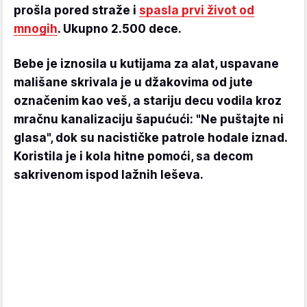
prošla pored straže i
spasla prvi život od
mnogih
. Ukupno 2.500 dece.
Bebe je iznosila u kutijama za alat, uspavane
mališane skrivala je u džakovima od jute
označenim kao veš, a stariju decu vodila kroz
mračnu kanalizaciju šapućući: "Ne puštajte ni
glasa", dok su nacističke patrole hodale iznad.
Koristila je i kola hitne pomoći, sa decom
sakrivenom ispod lažnih leševa.