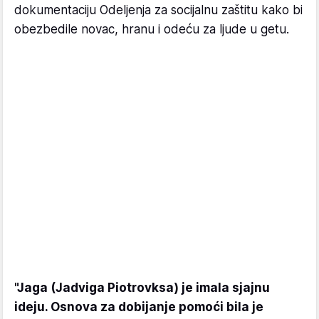
dokumentaciju Odeljenja za socijalnu zaštitu kako bi
obezbedile novac, hranu i odeću za ljude u getu.
"Jaga (Jadviga Piotrovksa) je imala sjajnu
ideju. Osnova za dobijanje pomoći bila je