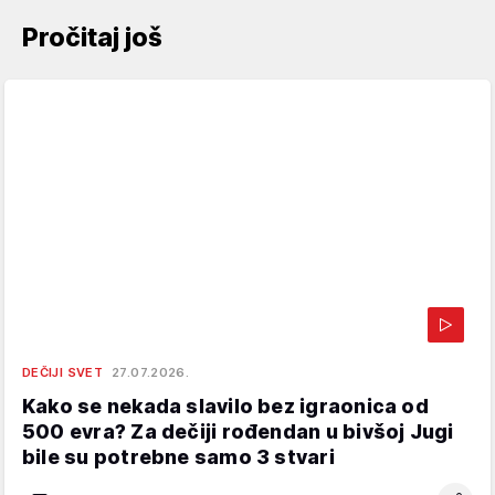
Pročitaj još
DEČIJI SVET
27.07.2026.
Kako se nekada slavilo bez igraonica od
500 evra? Za dečiji rođendan u bivšoj Jugi
bile su potrebne samo 3 stvari