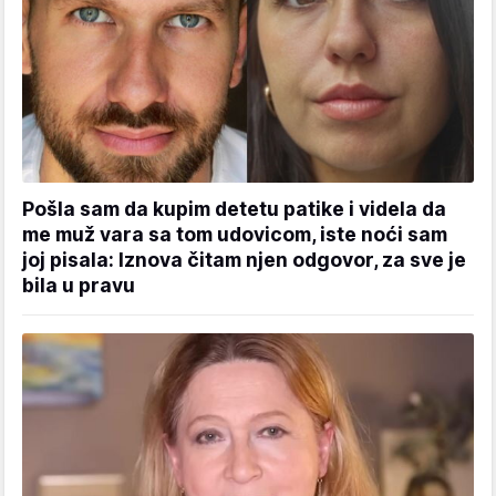
Pošla sam da kupim detetu patike i videla da
me muž vara sa tom udovicom, iste noći sam
joj pisala: Iznova čitam njen odgovor, za sve je
bila u pravu