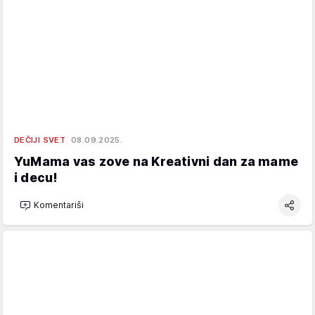
DEČIJI SVET
08.09.2025.
YuMama vas zove na Kreativni dan za mame
i decu!
Komentariši