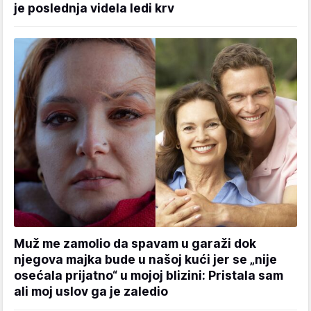
je poslednja videla ledi krv
Muž me zamolio da spavam u garaži dok
njegova majka bude u našoj kući jer se „nije
osećala prijatno“ u mojoj blizini: Pristala sam
ali moj uslov ga je zaledio