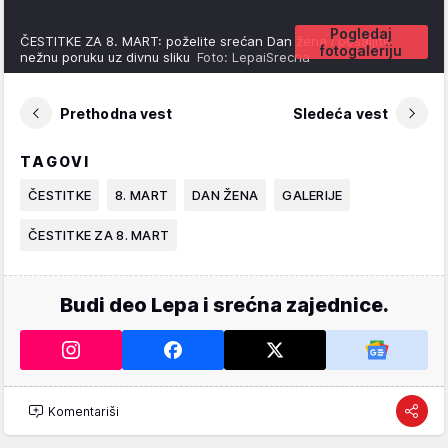
Pogledaj
ČESTITKE ZA 8. MART: poželite srećan Dan žena i pošaljite
fotogaleriju
nežnu poruku uz divnu sliku
Foto: LepaiSrecna
Prethodna vest
Sledeća vest
TAGOVI
ČESTITKE
8. MART
DAN ŽENA
GALERIJE
ČESTITKE ZA 8. MART
Budi deo Lepa i srećna zajednice.
Komentariši