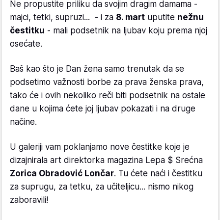
Ne propustite priliku da svojim dragim damama -
majci, tetki, supruzi... - i za
8. mart
uputite
nežnu
čestitku
- mali podsetnik na ljubav koju prema njoj
osećate.
Baš kao što je Dan žena samo trenutak da se
podsetimo važnosti borbe za prava ženska prava,
tako će i ovih nekoliko reči biti podsetnik na ostale
dane u kojima ćete joj ljubav pokazati i na druge
načine.
U galeriji vam poklanjamo nove čestitke koje je
dizajnirala art direktorka magazina Lepa $ Srećna
Zorica Obradović Lončar
. Tu ćete naći i čestitku
za suprugu, za tetku, za učiteljicu... nismo nikog
zaboravili!