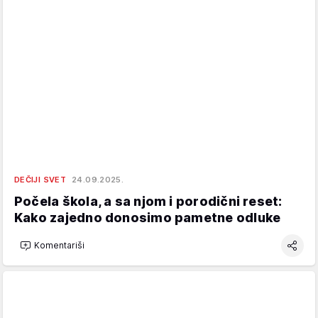
DEČIJI SVET
24.09.2025.
Počela škola, a sa njom i porodični reset:
Kako zajedno donosimo pametne odluke
Komentariši