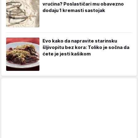
vrućina? Poslastičari mu obavezno
dodaju 1 kremasti sastojak
Evo kako da napravite starinsku
šljivopitu bez kora: Toliko je sočna da
ćete je jesti kašikom