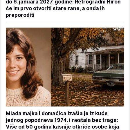
do 6. januara 2027. godine: Retrogradni Hiron
će im prvo otvoriti stare rane, a onda ih
preporoditi
Mlada majka i domaćica izašla je iz kuće
jednog popodneva 1974. i nestala bez traga:
Više od 50 godina kasnije otkriće osobe koja