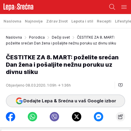
Naslovna
Najnovije
Zdrav život
Lepota i stil
Recepti
Lifestyl
Naslovna
Porodica
Dečiji svet
ČESTITKE ZA 8. MART:
poželite srećan Dan žena i pošaljite nežnu poruku uz divnu sliku
ČESTITKE ZA 8. MART: poželite srećan
Dan žena i pošaljite nežnu poruku uz
divnu sliku
Objavljeno 08.03.2020. 1:09h
→ 1:36h
Dodajte Lepa & Srećna u vaš Google izbor