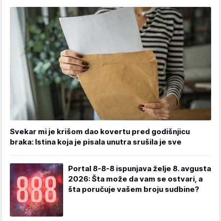
Svekar mi je krišom dao kovertu pred godišnjicu
braka: Istina koja je pisala unutra srušila je sve
Portal 8-8-8 ispunjava želje 8. avgusta
2026: Šta može da vam se ostvari, a
šta poručuje vašem broju sudbine?