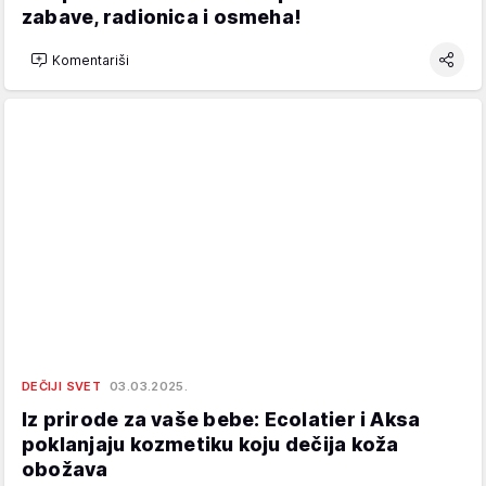
zabave, radionica i osmeha!
Komentariši
DEČIJI SVET
03.03.2025.
Iz prirode za vaše bebe: Ecolatier i Aksa
poklanjaju kozmetiku koju dečija koža
obožava