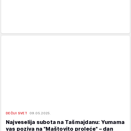
DEČIJI SVET
09.05.2025.
Najveselija subota na Tašmajdanu: Yumama
vas poziva na "Maštovito proleće" – dan