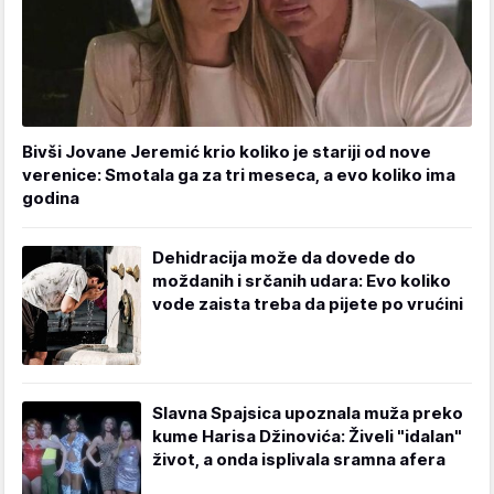
Bivši Jovane Jeremić krio koliko je stariji od nove
verenice: Smotala ga za tri meseca, a evo koliko ima
godina
Dehidracija može da dovede do
moždanih i srčanih udara: Evo koliko
vode zaista treba da pijete po vrućini
Slavna Spajsica upoznala muža preko
kume Harisa Džinovića: Živeli "idalan"
život, a onda isplivala sramna afera