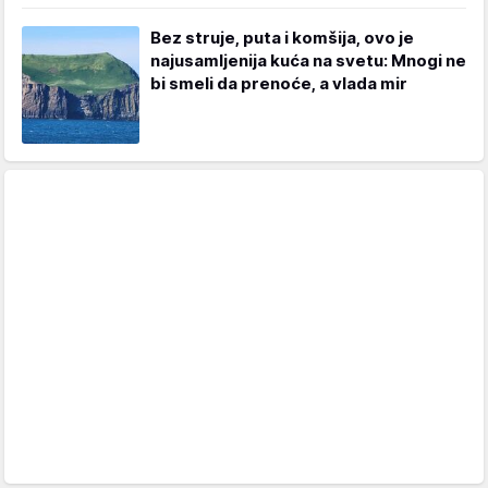
Bez struje, puta i komšija, ovo je
najusamljenija kuća na svetu: Mnogi ne
bi smeli da prenoće, a vlada mir