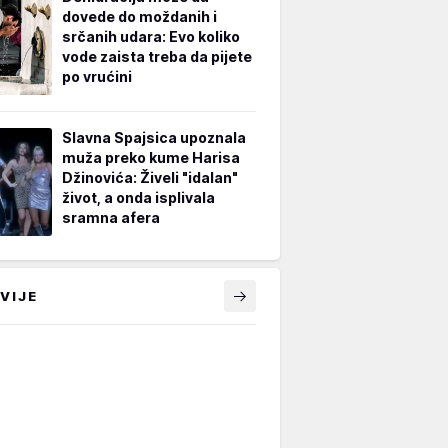
dovede do moždanih i
srčanih udara: Evo koliko
vode zaista treba da pijete
po vrućini
Slavna Spajsica upoznala
muža preko kume Harisa
Džinovića: Živeli "idalan"
život, a onda isplivala
sramna afera
VIJE