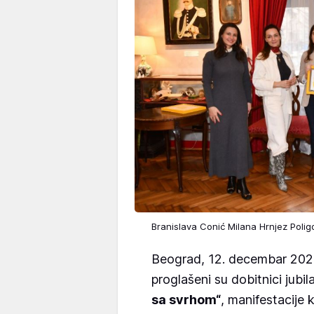
Branislava Conić Milana Hrnjez Poli
Beograd, 12. decembar 202
proglašeni su dobitnici jubi
sa svrhom“
, manifestacije 