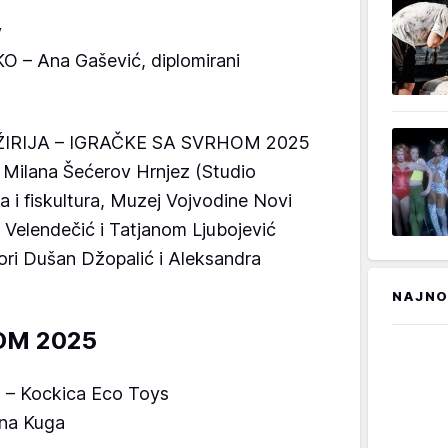
y
 Ana Gašević, diplomirani
IRIJA – IGRAČKE SA SVRHOM 2025
 Milana Šećerov Hrnjez (Studio
a i fiskultura, Muzej Vojvodine Novi
 Velendečić i Tatjanom Ljubojević
ori Dušan Džopalić i Aleksandra
NAJNO
OM 2025
š – Kockica Eco Toys
ina Kuga