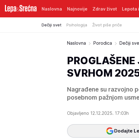
Naslovna
Najnovije
Zdrav život
Lepota i
Dečiji svet
Psihologija
Život piše priče
Naslovna
Porodica
Dečiji sve
PROGLAŠENE 
SVRHOM 2025
Nagrađene su razvojno po
posebnom pažnjom usmer
Objavljeno 12.12.2025. 17:03h
Dodajte Le