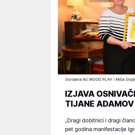
Gordana Ilić WOOD PLAY i Miša Stoji
IZJAVA OSNIVAČ
TIJANE ADAMOV
„Dragi dobitnici i dragi člano
pet godina manifestacije Ig