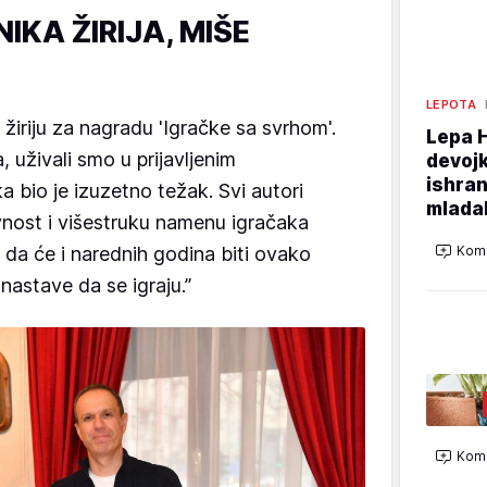
IKA ŽIRIJA, MIŠE
LEPOTA
u žiriju za nagradu 'Igračke sa svrhom'.
Lepa 
, uživali smo u prijavljenim
devojk
ishran
 bio je izuzetno težak. Svi autori
mladal
vnost i višestruku namenu igračaka
 da će i narednih godina biti ovako
Kome
nastave da se igraju.”
Kome