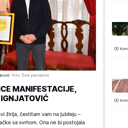
Kome
ljković
Foto: Žute pantalone
ICE MANIFESTACIJE,
 IGNJATOVIĆ
Kome
vi žirija, čestitam vam na jubileju –
račke sa svrhom. Ona ne bi postojala