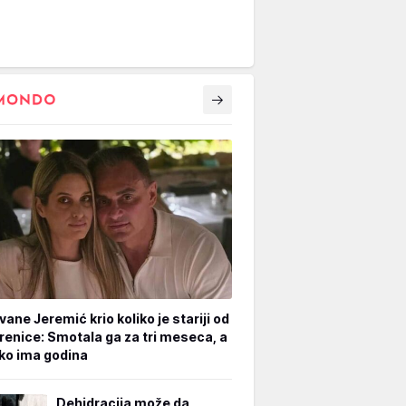
vane Jeremić krio koliko je stariji od
renice: Smotala ga za tri meseca, a
iko ima godina
Dehidracija može da