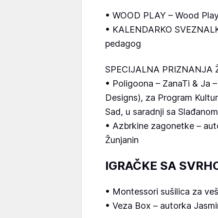
• WOOD PLAY – Wood Pla
• KALENDARKO SVEZNALKO –
pedagog
SPECIJALNA PRIZNANJA Ž
• Poligoona – ZanaTi & Ja –
Designs), za Program Kultur
Sad, u saradnji sa Slađanom
• Azbrkine zagonetke – aut
Žunjanin
IGRAČKE SA SVRH
• Montessori sušilica za ve
• Veza Box – autorka Jasm