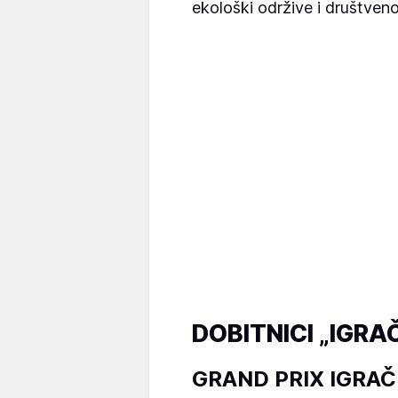
ekološki održive i društven
DOBITNICI „IGR
GRAND PRIX IGRA