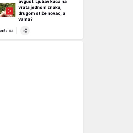
avgust: Ljubav kuca na
vrata jednom znaku,
drugom stiže novac, a
vama?
ntariši