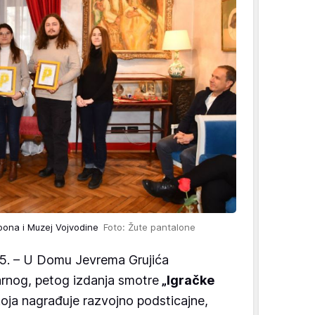
goona i Muzej Vojvodine
Foto: Žute pantalone
5. – U Domu Jevrema Grujića
larnog, petog izdanja smotre
„Igračke
koja nagrađuje razvojno podsticajne,