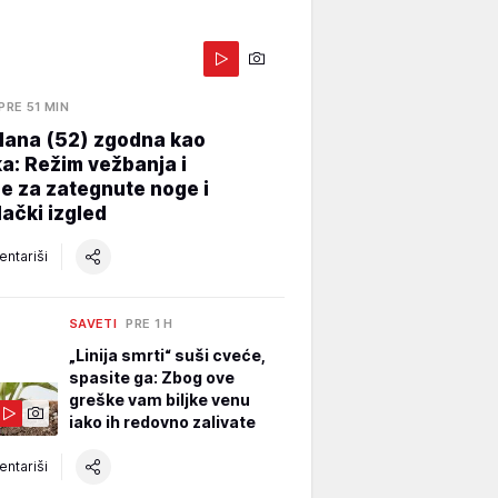
PRE 51 MIN
Hana (52) zgodna kao
a: Režim vežbanja i
e za zategnute noge i
ački izgled
ntariši
SAVETI
PRE 1 H
„Linija smrti“ suši cveće,
spasite ga: Zbog ove
greške vam biljke venu
iako ih redovno zalivate
ntariši