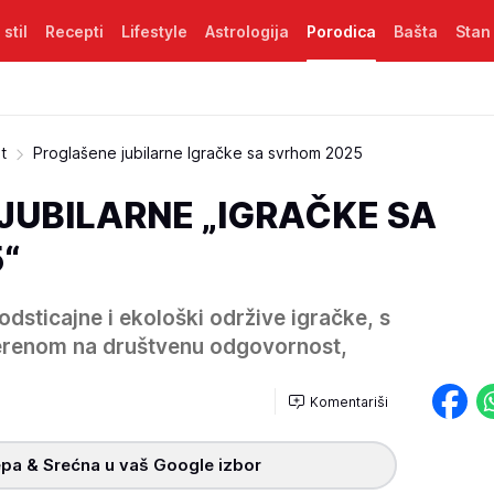
 stil
Recepti
Lifestyle
Astrologija
Porodica
Bašta
Stan
t
Proglašene jubilarne Igračke sa svrhom 2025
JUBILARNE „IGRAČKE SA
“
dsticajne i ekološki održive igračke, s
enom na društvenu odgovornost,
Komentariši
pa & Srećna u vaš Google izbor