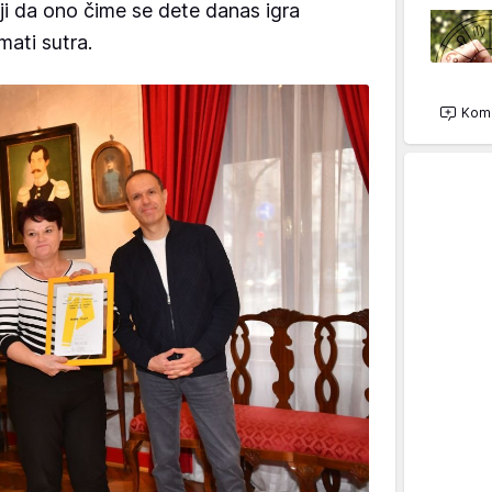
eji da ono čime se dete danas igra
ati sutra.
Kome