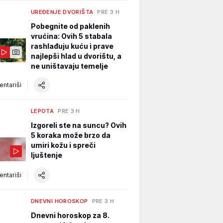
UREĐENJE DVORIŠTA
PRE 3 H
Pobegnite od paklenih
vrućina: Ovih 5 stabala
rashlađuju kuću i prave
najlepši hlad u dvorištu, a
ne uništavaju temelje
ntariši
LEPOTA
PRE 3 H
Izgoreli ste na suncu? Ovih
5 koraka može brzo da
umiri kožu i spreči
ljuštenje
ntariši
DNEVNI HOROSKOP
PRE 3 H
Dnevni horoskop za 8.