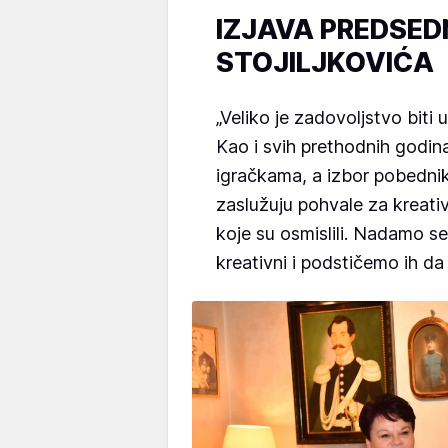
IZJAVA PREDSEDN
STOJILJKOVIĆA
„Veliko je zadovoljstvo biti 
Kao i svih prethodnih godina
igračkama, a izbor pobednika
zaslužuju pohvale za kreati
koje su osmislili. Nadamo se
kreativni i podstičemo ih da 